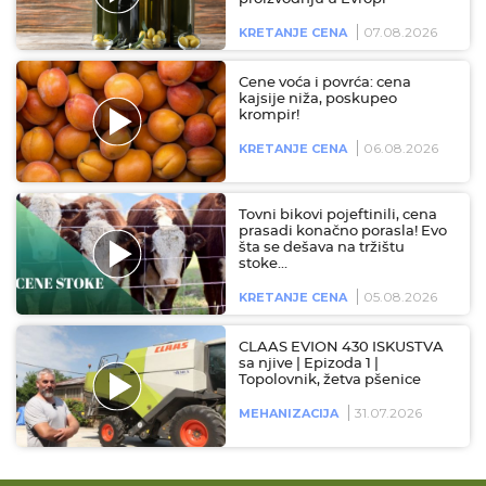
07.08.2026
KRETANJE CENA
Cene voća i povrća: cena
kajsije niža, poskupeo
krompir!
06.08.2026
KRETANJE CENA
Tovni bikovi pojeftinili, cena
prasadi konačno porasla! Evo
šta se dešava na tržištu
stoke…
05.08.2026
KRETANJE CENA
CLAAS EVION 430 ISKUSTVA
sa njive | Epizoda 1 |
Topolovnik, žetva pšenice
31.07.2026
MEHANIZACIJA