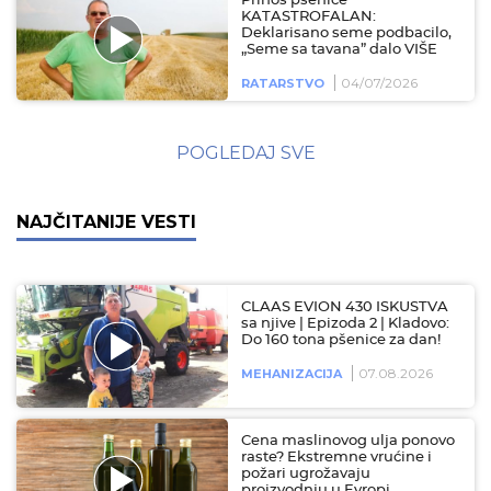
Prinos pšenice
KATASTROFALAN:
Deklarisano seme podbacilo,
„Seme sa tavana” dalo VIŠE
04/07/2026
RATARSTVO
POGLEDAJ SVE
NAJČITANIJE VESTI
CLAAS EVION 430 ISKUSTVA
sa njive | Epizoda 2 | Kladovo:
Do 160 tona pšenice za dan!
07.08.2026
MEHANIZACIJA
Cena maslinovog ulja ponovo
raste? Ekstremne vrućine i
požari ugrožavaju
proizvodnju u Evropi