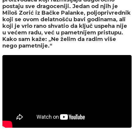
postaju sve dragoceniji. Jedan od njih je
Miloš Zorić iz Bačke Palanke, poljoprivrednik
koji se ovom delatnošću bavi godinama, ali
koji je vrlo rano shvatio da ključ uspeha nije
u većem radu, već u pametnijem pristupu.
Kako sam kaže: „Ne želim da radim više
nego pametnije.“