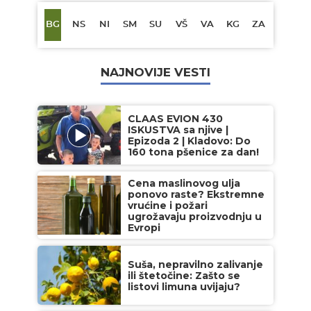
BG
NS
NI
SM
SU
VŠ
VA
KG
ZA
NAJNOVIJE VESTI
CLAAS EVION 430
ISKUSTVA sa njive |
Epizoda 2 | Kladovo: Do
160 tona pšenice za dan!
Cena maslinovog ulja
ponovo raste? Ekstremne
vrućine i požari
ugrožavaju proizvodnju u
Evropi
Suša, nepravilno zalivanje
ili štetočine: Zašto se
listovi limuna uvijaju?