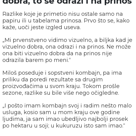
dobra, to se odrazi i na prinos
Razlike koje je primetio nisu ostale samo na
papiru ili u tabelama prinosa. Prvo što se, kako
kaže, uoči jeste izgled useva.
„Mi prvenstveno vidimo vizuelno, a biljka kad je
vizuelno dobra, ona odrazi i na prinos. Ne može
ona biti vizuelno dobra da na prinos nije
odrazila barem po meni.“
Miloš poseduje i sopstveni kombajn, pa ima
priliku da poredi rezultate sa drugim
proizvođačima u svom kraju. Tokom prošle
sezone, razlike su bile više nego očigledne.
„I pošto imam kombajn svoj i radim nešto malo
usluga, kosio sam u mom kraju ove godine
ljudima, ja sam imao ubedljivo najbolji prosek
po hektaru u soji; u kukuruzu isto sam imao.“