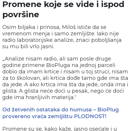
Promene koje se vide i ispod
površine
Osim biljaka i prinosa, Miloš ističe da se
vremenom menja i samo zemljište. Iako nije
radio laboratorijske analize, znaci poboljšanja
su mu bili vrlo jasni.
„Analize nisam radio, ali sam posle druge
godine primene BioPluga na jednoj parceli
dobio da imam krtice i nisam u toj struci, nisam
za to školovan, ali krtica dođe tamo gde ima šta
da jede. A ako krtica ima šta da jede, onda ima i
glista. A glista neće doći u pesak, nego će doći
gde ima hranljivih materija.“
Od žetvenih ostataka do humusa – BioPlug
provereno vraća zemljištu PLODNOST!
Promene su se, kako kaže, jasno osećale i u