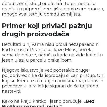
obradi zemljišta. „I onda sam tu primetio i u
oranju i u pripremi zemljišta dobio sam mnogo,
mnogo kvalitetniju obradu zemljišta.“
Primer koji privlači pažnju
drugih proizvođača
Rezultati u njivama nisu prošli nezapaženo ni
kod komšija. Pitanja su, kaže Miloš, počela
sama da dolaze, naročito kada ga vide kako i u
jesen ulazi u parcelu prskalicom.
Njegovo iskustvo je već podstaklo druge
poljoprivrednike da isprobaju sličan pristup. Oni
koji su krenuli sa manjim površinama, danas ih
povećavaju, a Miloš je siguran da će taj trend
nastaviti.
Kako na kraju kratko i jasno poručuje:
„Bez
BioPluga se ne radi ništa.“