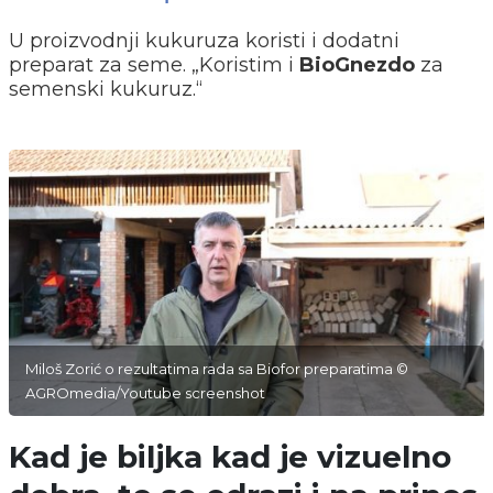
U proizvodnji kukuruza koristi i dodatni
preparat za seme. „Koristim i
BioGnezdo
za
semenski kukuruz.“
Miloš Zorić o rezultatima rada sa Biofor preparatima ©
AGROmedia/Youtube screenshot
Kad je biljka kad je vizuelno