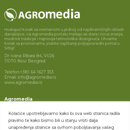
Hvatajući korak sa vremenom u jednoj od najdinamičnijih oblasti
današnjice, na Agromedia portalu mešaju se stara i nova znanja,
mudrost tradicije i najnovija tehnološka dostignuća. Uhvatite
korak sa promenama, pratite najčitaniji poljoprivredni portal u
Srbiji!
Dr Ivana Ribara 84, VI/26
11070 Novi Beograd
Telefon:
+381 64 1627 353
Email:
info@agromedia.rs
www.agromedia.rs
Agromedia
O nama
Kolačiće upotrebljavamo kako bi ova web stranica radila
Svet poljoprivrede
pravilno te kako bismo bili u stanju vršiti dalja
Marketing usluge
unapređenja stranice sa svrhom poboljšavanja vašeg