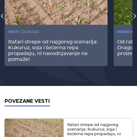
VESTI
03.08.2026
POVRTAR
Ratari strepe od najgoreg scenarija:
Od rata
Kukuruz, soja i šećerna repa
Dragomi
propadaju, ni navodnjavanje ne
proizvo
pomaže!
POVEZANE VESTI
Ratari strepe od najgoreg
scenarija: Kukuruz, soja i
šećerna repa propadaju, ni