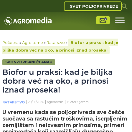
SVET POLJOPRIVREDE
Početna
»
Agro teme
»
Ratarstvo
»
Biofor u praksi: kad je
biljka dobra već na oko, a prinosi iznad proseka!
SPONZORISANI ČLANAK
Biofor u praksi: kad je biljka
dobra već na oko, a prinosi
iznad proseka!
29/01/2026
agromedia
Biofor System
RATARSTVO
U vremenu kada se poljoprivreda sve češće
suočava sa rastućim troškovima, iscrpljenim
zemljištem i neizvesnim prinosima, primeri
proizvođača koji razmišljaju dugoročno