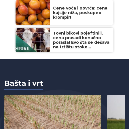
Cene voća i povrća: cena
kajsije niža, poskupeo
krompir!
Tovni bikovi pojeftinili,
cena prasadi konačno
porasla! Evo šta se dešava
na tržištu stoke...
Bašta i vrt