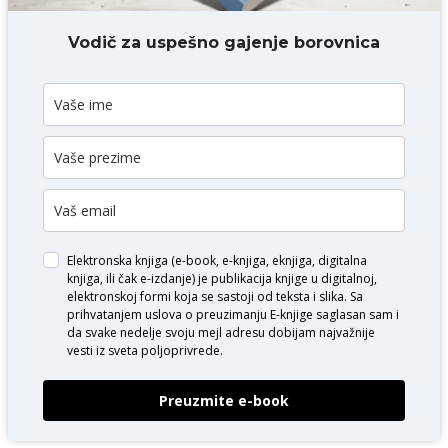
DODAJ KOMENTAR
Vodič za uspešno gajenje borovnica
Elektronska knjiga (e-book, e-knjiga, eknjiga, digitalna
knjiga, ili čak e-izdanje) je publikacija knjige u digitalnoj,
elektronskoj formi koja se sastoji od teksta i slika. Sa
prihvatanjem uslova o
preuzimanju E-knjige
saglasan sam i
da svake nedelje svoju mejl adresu dobijam najvažnije
vesti iz sveta poljoprivrede.
Preuzmite e-book