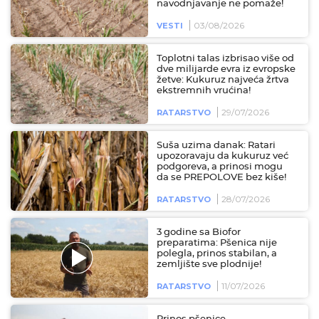
navodnjavanje ne pomaže!
03/08/2026
VESTI
Toplotni talas izbrisao više od
dve milijarde evra iz evropske
žetve: Kukuruz najveća žrtva
ekstremnih vrućina!
29/07/2026
RATARSTVO
Suša uzima danak: Ratari
upozoravaju da kukuruz već
podgoreva, a prinosi mogu
da se PREPOLOVE bez kiše!
28/07/2026
RATARSTVO
3 godine sa Biofor
preparatima: Pšenica nije
polegla, prinos stabilan, a
zemljište sve plodnije!
11/07/2026
RATARSTVO