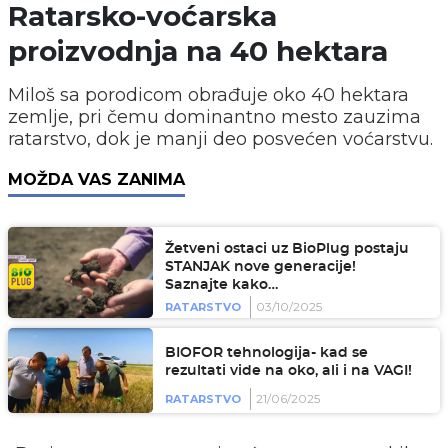
Ratarsko-voćarska
proizvodnja na 40 hektara
Miloš sa porodicom obrađuje oko 40 hektara
zemlje, pri čemu dominantno mesto zauzima
ratarstvo, dok je manji deo posvećen voćarstvu.
MOŽDA VAS ZANIMA
Žetveni ostaci uz BioPlug postaju
STANJAK nove generacije!
Saznajte kako…
03/10/2025
RATARSTVO
BIOFOR tehnologija- kad se
rezultati vide na oko, ali i na VAGI!
21/06/2025
RATARSTVO