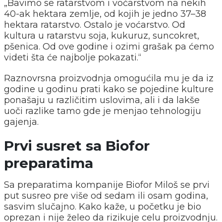
„Bavimo se ratarstvom i voćarstvom na nekih
40-ak hektara zemlje, od kojih je jedno 37–38
hektara ratarstvo. Ostalo je voćarstvo. Od
kultura u ratarstvu soja, kukuruz, suncokret,
pšenica. Od ove godine i ozimi grašak pa ćemo
videti šta će najbolje pokazati.“
Raznovrsna proizvodnja omogućila mu je da iz
godine u godinu prati kako se pojedine kulture
ponašaju u različitim uslovima, ali i da lakše
uoči razlike tamo gde je menjao tehnologiju
gajenja.
Prvi susret sa Biofor
preparatima
Sa preparatima kompanije Biofor Miloš se prvi
put susreo pre više od sedam ili osam godina,
sasvim slučajno. Kako kaže, u početku je bio
oprezan i nije želeo da rizikuje celu proizvodnju.