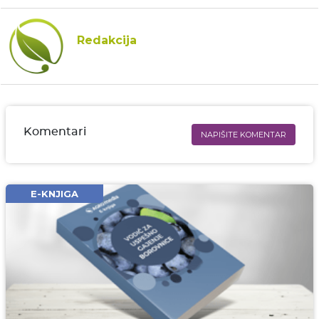
Redakcija
Komentari
NAPIŠITE KOMENTAR
Ime i prezime* obavezno
Email* obavezno
E-KNJIGA
Komentar* obavezno