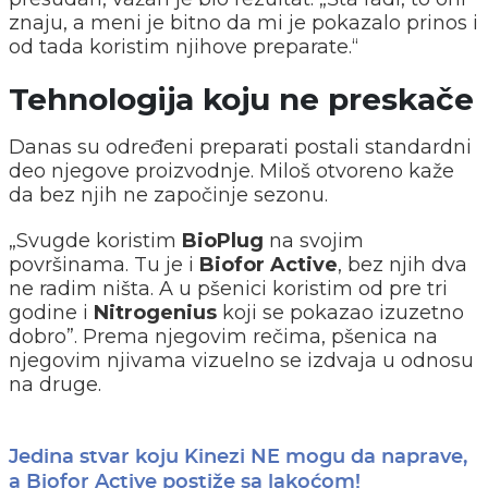
znaju, a meni je bitno da mi je pokazalo prinos i
od tada koristim njihove preparate.“
Tehnologija koju ne preskače
Danas su određeni preparati postali standardni
deo njegove proizvodnje. Miloš otvoreno kaže
da bez njih ne započinje sezonu.
„Svugde koristim
BioPlug
na svojim
površinama. Tu je i
Biofor Active
, bez njih dva
ne radim ništa. A u pšenici koristim od pre tri
godine i
Nitrogenius
koji se pokazao izuzetno
dobro”. Prema njegovim rečima, pšenica na
njegovim njivama vizuelno se izdvaja u odnosu
na druge.
Jedina stvar koju Kinezi NE mogu da naprave,
a Biofor Active postiže sa lakoćom!