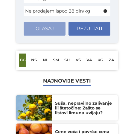
Ne prodajem ispod 28 din/kg
GLASAJ
REZULTATI
BG
NS
NI
SM
SU
VŠ
VA
KG
ZA
NAJNOVIJE VESTI
Suša, nepravilno zalivanje
ili štetočine: Zašto se
listovi limuna uvijaju?
Cene voća i povrća: cena