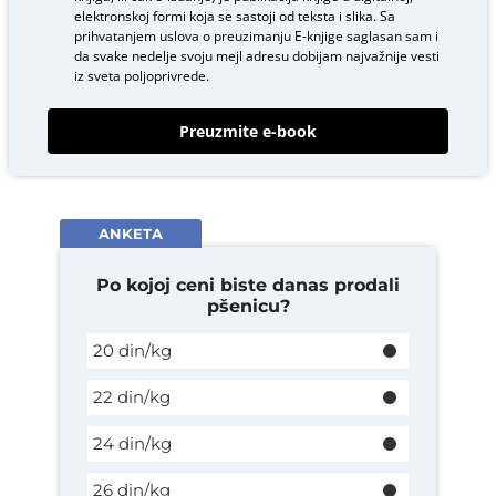
elektronskoj formi koja se sastoji od teksta i slika. Sa
prihvatanjem uslova o
preuzimanju E-knjige
saglasan sam i
da svake nedelje svoju mejl adresu dobijam najvažnije vesti
iz sveta poljoprivrede.
Preuzmite e-book
ANKETA
Po kojoj ceni biste danas prodali
pšenicu?
20 din/kg
22 din/kg
24 din/kg
26 din/kg