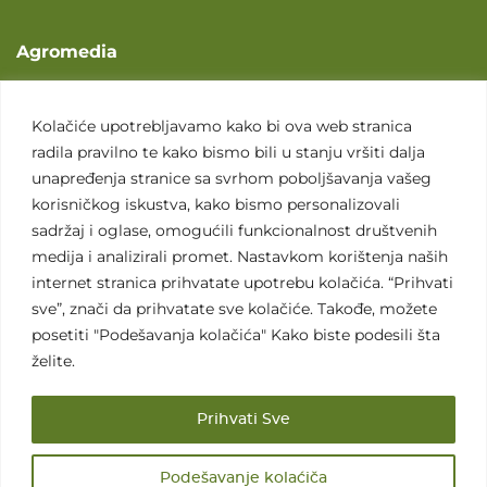
Agromedia
O nama
Svet poljoprivrede
Kolačiće upotrebljavamo kako bi ova web stranica
radila pravilno te kako bismo bili u stanju vršiti dalja
Marketing usluge
unapređenja stranice sa svrhom poboljšavanja vašeg
Tražimo saradnike
korisničkog iskustva, kako bismo personalizovali
sadržaj i oglase, omogućili funkcionalnost društvenih
Kontakt
medija i analizirali promet. Nastavkom korištenja naših
internet stranica prihvatate upotrebu kolačića. “Prihvati
Kontakt
sve”, znači da prihvatate sve kolačiće. Takođe, možete
posetiti "Podešavanja kolačića" Kako biste podesili šta
želite.
Prihvati Sve
Sva prava zadržana. 2007 - 2026. © Agromedia d.o.o.
Podešavanje kolaćiča
Uslovi korišćenja
Politika privatnosti