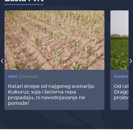
VESTI
03.08.2026
POVRTARS
Ratari strepe od najgoreg scenarija:
Od rata
Kukuruz, soja i šećerna repa
Dragomi
propadaju, ni navodnjavanje ne
proizvo
pomaže!