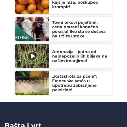
kajsije niža, poskupeo
krompir!
Tovni bikovi pojeftinili,
cena prasadi konačno
porasla! Evo šta se dešava
na tržištu stoke...
Ambrozija – jedna od
najnepoželjnijih biljaka na
našim imanjima!
„Katastrofa za pčele":
Francuska vraća u
upotrebu zabranjene
pesticide!
Bašta i vrt