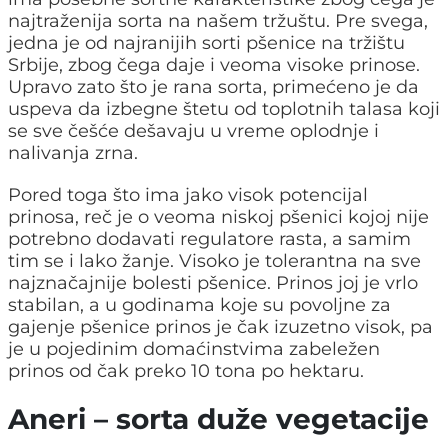
najtraženija sorta na našem tržuštu. Pre svega,
jedna je od najranijih sorti pšenice na tržištu
Srbije, zbog čega daje i veoma visoke prinose.
Upravo zato što je rana sorta, primećeno je da
uspeva da izbegne štetu od toplotnih talasa koji
se sve češće dešavaju u vreme oplodnje i
nalivanja zrna.
Pored toga što ima jako visok potencijal
prinosa, reč je o veoma niskoj pšenici kojoj nije
potrebno dodavati regulatore rasta, a samim
tim se i lako žanje. Visoko je tolerantna na sve
najznačajnije bolesti pšenice. Prinos joj je vrlo
stabilan, a u godinama koje su povoljne za
gajenje pšenice prinos je čak izuzetno visok, pa
je u pojedinim domaćinstvima zabeležen
prinos od čak preko 10 tona po hektaru.
Aneri – sorta duže vegetacije