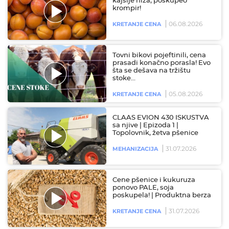
kajsije niža, poskupeo
krompir!
06.08.2026
KRETANJE CENA
Tovni bikovi pojeftinili, cena
prasadi konačno porasla! Evo
šta se dešava na tržištu
stoke…
05.08.2026
KRETANJE CENA
CLAAS EVION 430 ISKUSTVA
sa njive | Epizoda 1 |
Topolovnik, žetva pšenice
31.07.2026
MEHANIZACIJA
Cene pšenice i kukuruza
ponovo PALE, soja
poskupela! | Produktna berza
31.07.2026
KRETANJE CENA