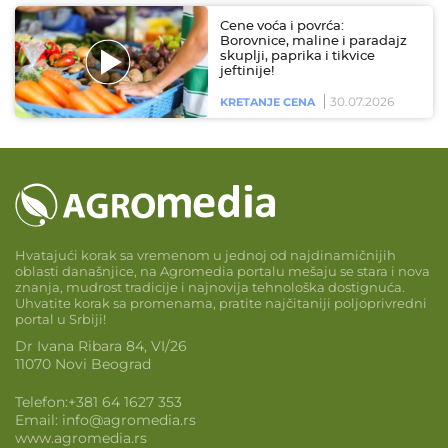
Cene voća i povrća:
Borovnice, maline i paradajz
skuplji, paprika i tikvice
jeftinije!
30.07.2026
KRETANJE CENA
Hvatajući korak sa vremenom u jednoj od najdinamičnijih
oblasti današnjice, na Agromedia portalu mešaju se stara i nova
znanja, mudrost tradicije i najnovija tehnološka dostignuća.
Uhvatite korak sa promenama, pratite najčitaniji poljoprivredni
portal u Srbiji!
Dr Ivana Ribara 84, VI/26
11070 Novi Beograd
Telefon:
+381 64 1627 353
Email:
info@agromedia.rs
www.agromedia.rs