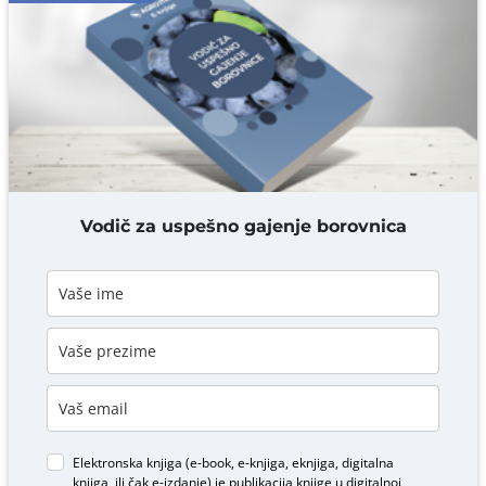
Komentar* obavezno
DODAJ KOMENTAR
Vodič za uspešno gajenje borovnica
Elektronska knjiga (e-book, e-knjiga, eknjiga, digitalna
knjiga, ili čak e-izdanje) je publikacija knjige u digitalnoj,