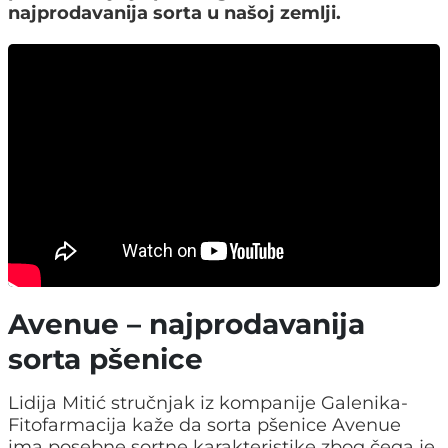
najprodavanija sorta u našoj zemlji.
Avenue – najprodavanija
sorta pšenice
Lidija Mitić stručnjak iz kompanije Galenika-
Fitofarmacija kaže da sorta pšenice Avenue
ima posebne sortne karakteristike zbog čega je