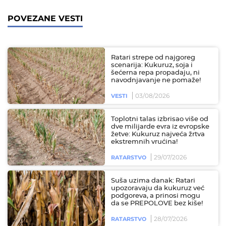
POVEZANE VESTI
Ratari strepe od najgoreg
scenarija: Kukuruz, soja i
šećerna repa propadaju, ni
navodnjavanje ne pomaže!
03/08/2026
VESTI
Toplotni talas izbrisao više od
dve milijarde evra iz evropske
žetve: Kukuruz najveća žrtva
ekstremnih vrućina!
29/07/2026
RATARSTVO
Suša uzima danak: Ratari
upozoravaju da kukuruz već
podgoreva, a prinosi mogu
da se PREPOLOVE bez kiše!
28/07/2026
RATARSTVO