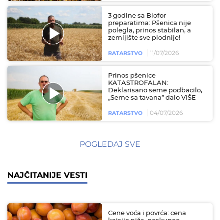
3 godine sa Biofor
preparatima: Pšenica nije
polegla, prinos stabilan, a
zemljište sve plodnije!
11/07/2026
RATARSTVO
Prinos pšenice
KATASTROFALAN:
Deklarisano seme podbacilo,
„Seme sa tavana” dalo VIŠE
04/07/2026
RATARSTVO
POGLEDAJ SVE
NAJČITANIJE VESTI
Cene voća i povrća: cena