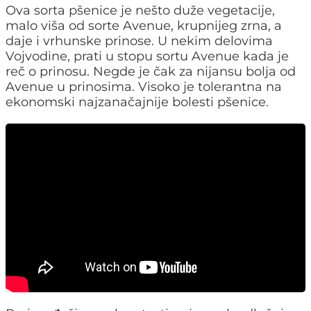
Ova sorta pšenice je nešto duže vegetacije,
malo viša od sorte Avenue, krupnijeg zrna, a
daje i vrhunske prinose. U nekim delovima
Vojvodine, prati u stopu sortu Avenue kada je
reč o prinosu. Negde je čak za nijansu bolja od
Avenue u prinosima. Visoko je tolerantna na
ekonomski najzanačajnije bolesti pšenice.