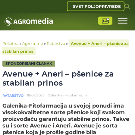
SVET POLJOPRIVREDE
Početna
»
Agro teme
»
Ratarstvo
»
Avenue + Aneri – pšenice za
stabilan prinos
SPONZORISANI ČLANAK
Avenue + Aneri – pšenice za
stabilan prinos
18/09/2023
Galenika – Fitofarmacija
RATARSTVO
Galenika-Fitofarmacija u svojoj ponudi ima
visokokvalitetne sorte pšenice koji svakom
proizvođaču garantuju stabilne prinos. Takve
su i sorte Avenue i Aneri. Avenue je sorta
pšenice koja je prošle godine bila