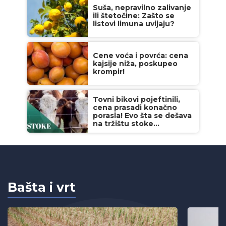
Suša, nepravilno zalivanje
ili štetočine: Zašto se
listovi limuna uvijaju?
Cene voća i povrća: cena
kajsije niža, poskupeo
krompir!
Tovni bikovi pojeftinili,
cena prasadi konačno
porasla! Evo šta se dešava
na tržištu stoke...
Bašta i vrt