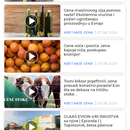
Cena maslinovog ulja ponovo
raste? Ekstremne vrućine i
požari ugrožavaju
proizvodnju u Evropi
07.08.2026
KRETANJE CENA
Cene voća i povrća: cena
kajsije niža, poskupeo
krompir!
06.08.2026
KRETANJE CENA
Tovni bikovi pojeftinili, cena
prasadi konačno porasla! Evo
šta se dešava na tržištu
stoke…
05.08.2026
KRETANJE CENA
CLAAS EVION 430 ISKUSTVA
sa njive | Epizoda 1 |
Topolovnik, žetva pšenice