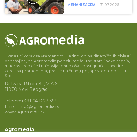
31.07.2026
MEHANIZACIJA
Hvatajući korak sa vremenom u jednoj od najdinamičnijih oblasti
današnjice, na Agromedia portalu mešaju se stara i nova znanja,
mudrost tradicije i najnovija tehnološka dostignuća. Uhvatite
korak sa promenama, pratite najčitaniji poljoprivredni portal u
Srbiji!
Dr Ivana Ribara 84, VI/26
11070 Novi Beograd
Telefon:
+381 64 1627 353
Email:
info@agromedia.rs
www.agromedia.rs
Agromedia