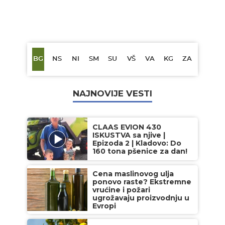
BG
NS
NI
SM
SU
VŠ
VA
KG
ZA
NAJNOVIJE VESTI
CLAAS EVION 430
ISKUSTVA sa njive |
Epizoda 2 | Kladovo: Do
160 tona pšenice za dan!
Cena maslinovog ulja
ponovo raste? Ekstremne
vrućine i požari
ugrožavaju proizvodnju u
Evropi