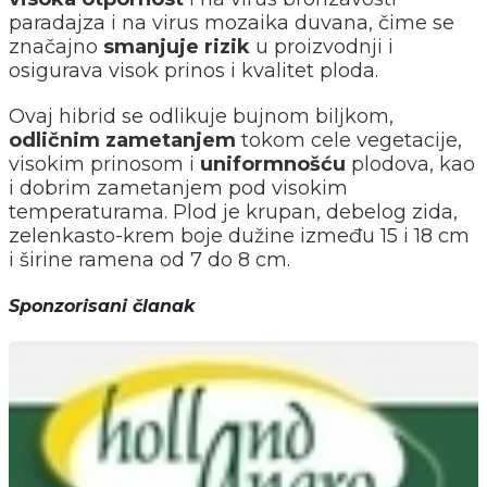
paradajza i na virus mozaika duvana, čime se
značajno
smanjuje rizik
u proizvodnji i
osigurava visok prinos i kvalitet ploda.
Ovaj hibrid se odlikuje bujnom biljkom,
odličnim zametanjem
tokom cele vegetacije,
visokim prinosom i
uniformnošću
plodova, kao
i dobrim zametanjem pod visokim
temperaturama. Plod je krupan, debelog zida,
zelenkasto-krem boje dužine između 15 i 18 cm
i širine ramena od 7 do 8 cm.
Sponzorisani članak