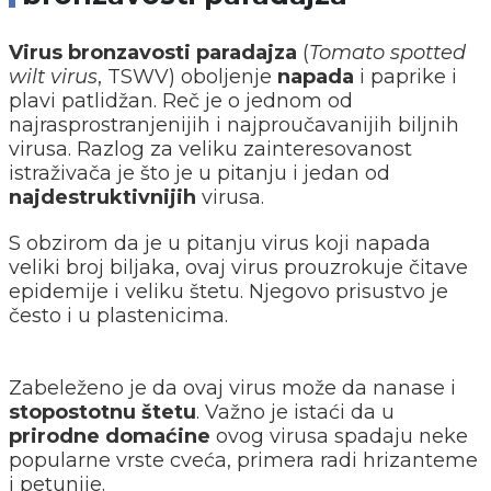
Virus bronzavosti paradajza
(
Tomato spotted
wilt virus
, TSWV) oboljenje
napada
i paprike i
plavi patlidžan. Reč je o jednom od
najrasprostranjenijih i najproučavanijih biljnih
virusa. Razlog za veliku zainteresovanost
istraživača je što je u pitanju i jedan od
najdestruktivnijih
virusa.
S obzirom da je u pitanju virus koji napada
veliki broj biljaka, ovaj virus prouzrokuje čitave
epidemije i veliku štetu. Njegovo prisustvo je
često i u plastenicima.
Zabeleženo je da ovaj virus može da nanase i
stopostotnu štetu
. Važno je istaći da u
prirodne domaćine
ovog virusa spadaju neke
popularne vrste cveća, primera radi hrizanteme
i petunije.