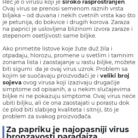
Reč je o virusu koji je
široko rasprostranjen
.
Ovaj virus se prenosi semenom raznih vrsta
biljaka – od duvana i nekih cvetnih vrsta kao što
je petunija, do bokvice i drugih korova. Zaraza
na paprici je uslovljena blizinom izvora zaraze i
stepenom osetljivosti same biljke.
Ako primetite listove koje žute duž žila i
otpadaju, hlorozu, promene u svetlim i tamnim
zonama lista i zaostajanje u rastu biljke, možete
biti sigurni da je ovaj virus uzrok. Problem sa
kojim se suočavaju proizvođači je i
veliki broj
sojeva
ovog virusa koji izazivaju drugačije
simptome od opisanih, a u nekim slučajevima
biljke ni ne pokazuju simptome. Ovaj virus neće
ubiti biljku, ali će ona zaostajati u porastu dok
će plod biti slabijeg kvaliteta i sitniji, što je
problem za svakog proizvođača.
Za papriku je najopasniji virus
bronzavosti paradajza