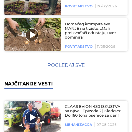
26/05/2026
POVRTARSTVO
Domaćeg krompira sve
MANJE na tržištu: „Mali
proizvođači odustaju, uvoz
dominira”
11/05/2026
POVRTARSTVO
POGLEDAJ SVE
NAJČITANIJE VESTI
CLAAS EVION 430 ISKUSTVA
sa njive | Epizoda 2 | Kladovo:
Do 160 tona pšenice za dan!
07.08.2026
MEHANIZACIJA