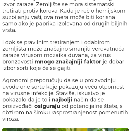
izvor zaraze. Zemljište se mora sistematski
tretirati protiv korova. Kada je reč o hemijskom
suzbijanju vaši, ova mera može biti korisna
samo ako je paprika izolovana od drugih biljnih
vrsta.
I dok se pravilnim tretiranjem i odabirom
zemljišta može značajno smanjiti verovatnoća
zaraze virusom mozaika duvana, za virus
bronzavosti
mnogo značajniji faktor
je dobar
izbor sorti koje će se gajiti.
Agronomi preporučuju da se u proizvodnju
uvode one sorte koje pokazuju veću otpornost
na virusne infekcije. Štaviše, iskustvo je
pokazalo da je to i
najbolji
način da se
proizvođači
osiguraju
od potencijalne štete, s
obzirom na široku rasprostranjenost pomenutih
viroza.