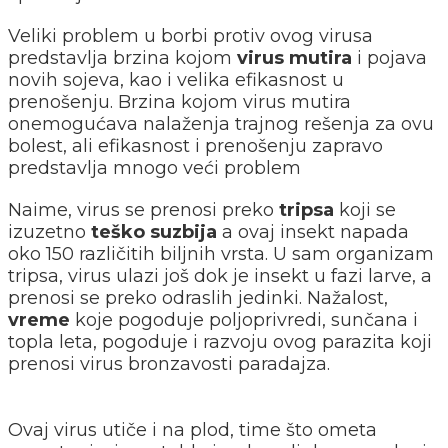
Veliki problem u borbi protiv ovog virusa
predstavlja brzina kojom
virus mutira
i pojava
novih sojeva, kao i velika efikasnost u
prenošenju. Brzina kojom virus mutira
onemogućava nalaženja trajnog rešenja za ovu
bolest, ali efikasnost i prenošenju zapravo
predstavlja mnogo veći problem
Naime, virus se prenosi preko
tripsa
koji se
izuzetno
teško
suzbija
a ovaj insekt napada
oko 150 različitih biljnih vrsta. U sam organizam
tripsa, virus ulazi još dok je insekt u fazi larve, a
prenosi se preko odraslih jedinki. Nažalost,
vreme
koje pogoduje poljoprivredi, sunčana i
topla leta, pogoduje i razvoju ovog parazita koji
prenosi virus bronzavosti paradajza.
Ovaj virus utiče i na plod, time što ometa