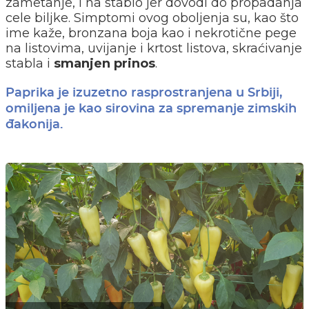
zametanje, i na stablo jer dovodi do propadanja
cele biljke. Simptomi ovog oboljenja su, kao što
ime kaže, bronzana boja kao i nekrotične pege
na listovima, uvijanje i krtost listova, skraćivanje
stabla i
smanjen prinos
.
Paprika je izuzetno rasprostranjena u Srbiji,
omiljena je kao sirovina za spremanje zimskih
đakonija.