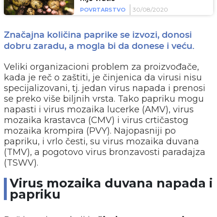
30/08/2020
POVRTARSTVO
Značajna količina paprike se izvozi, donosi
dobru zaradu, a mogla bi da donese i veću.
Veliki organizacioni problem za proizvođače,
kada je reč o zaštiti, je činjenica da virusi nisu
specijalizovani, tj. jedan virus napada i prenosi
se preko više biljnih vrsta. Tako papriku mogu
napasti i virus mozaika lucerke (AMV), virus
mozaika krastavca (CMV) i virus crtičastog
mozaika krompira (PVY). Najopasniji po
papriku, i vrlo česti, su virus mozaika duvana
(TMV), a pogotovo virus bronzavosti paradajza
(TSWV).
Virus mozaika duvana napada i
papriku