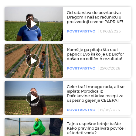
Od ratarstva do povrtarstva:
Dragomir našao računicu u
proizvodnji crvene PAPRIKE!
01/08/2026
POVRTARSTVO
Komšije ga pitaju šta radi
paprici: Evo kako je uz Biofor
došao do odličnih rezultata!
25/07/2026
POVRTARSTVO
Celer traži mnogo rada, ali se
isplati: Porodica iz
Počekovine otkriva recept za
uspešno gajenje CELERA!
19/06/2026
POVRTARSTVO
Tajna uspešne letnje bašte:
Kako pravilno zalivati povrće i
uštedeti vodu?