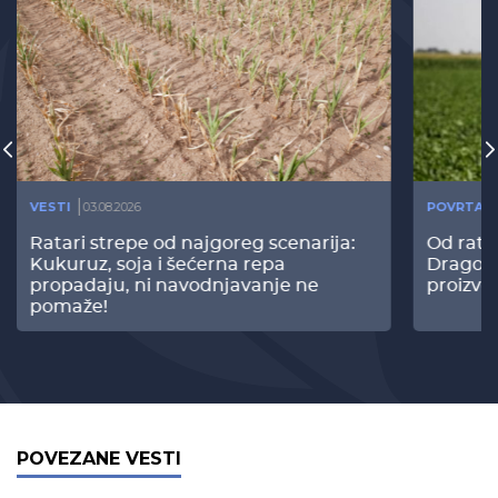
VESTI
03.08.2026
POVRTAR
Ratari strepe od najgoreg scenarija:
Od rata
Kukuruz, soja i šećerna repa
Dragomi
propadaju, ni navodnjavanje ne
proizvo
pomaže!
POVEZANE VESTI