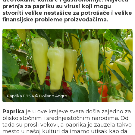
pretnja za papriku su virusi koji mogu
stvoriti velike nestašice za potrošače i velike
finansijske probleme proizvođačima.
Paprika E 7514 © Holland Angro
Paprika
je u ove krajeve sveta došla zajedno za
bliskoistočnim i srednjeistočnim narodima. Od
tada su prošli vekovi, a paprika je zauzela takvo
mesto u našoj kulturi da imamo utisak kao da