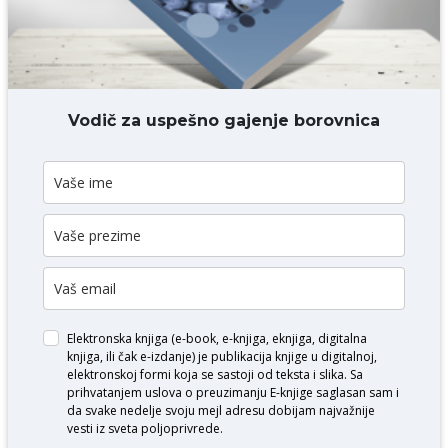
DODAJ KOMENTAR
Vodič za uspešno gajenje borovnica
Elektronska knjiga (e-book, e-knjiga, eknjiga, digitalna
knjiga, ili čak e-izdanje) je publikacija knjige u digitalnoj,
elektronskoj formi koja se sastoji od teksta i slika. Sa
prihvatanjem uslova o
preuzimanju E-knjige
saglasan sam i
da svake nedelje svoju mejl adresu dobijam najvažnije
vesti iz sveta poljoprivrede.