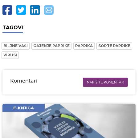
TAGOVI
BILJNE VAŠI
GAJENJE PAPRIKE
PAPRIKA
SORTE PAPRIKE
VIRUSI
Komentari
NAPIŠITE KOMENTAR
Ime i prezime* obavezno
Email* obavezno
E-KNJIGA
Komentar* obavezno