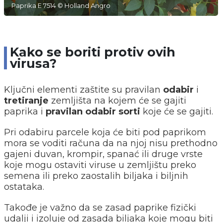
Paprika E 7514 © Holland Angro
Kako se boriti protiv ovih
virusa?
Ključni elementi zaštite su pravilan
odabir
i
tretiranje
zemljišta na kojem će se gajiti
paprika i
pravilan odabir sorti
koje će se gajiti.
Pri odabiru parcele koja će biti pod paprikom
mora se voditi računa da na njoj nisu prethodno
gajeni duvan, krompir, spanać ili druge vrste
koje mogu ostaviti viruse u zemljištu preko
semena ili preko zaostalih biljaka i biljnih
ostataka.
Takođe je važno da se zasad paprike fizički
udalji i izoluje od zasada biljaka koje mogu biti