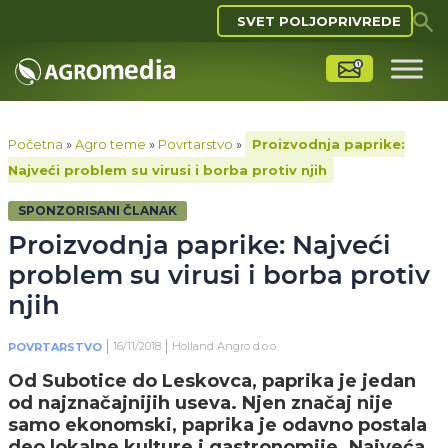
SVET POLJOPRIVREDE
Početna
»
Agro teme
»
Povrtarstvo
»
Proizvodnja paprike:
Najveći problem su virusi i borba protiv njih
SPONZORISANI ČLANAK
Proizvodnja paprike: Najveći
problem su virusi i borba protiv
njih
16/11/2018
Holland Angro d.o.o.
POVRTARSTVO
Od Subotice do Leskovca, paprika je jedan
od najznačajnijih useva. Njen značaj nije
samo ekonomski, paprika je odavno postala
deo lokalne kulture i gastronomije. Najveća