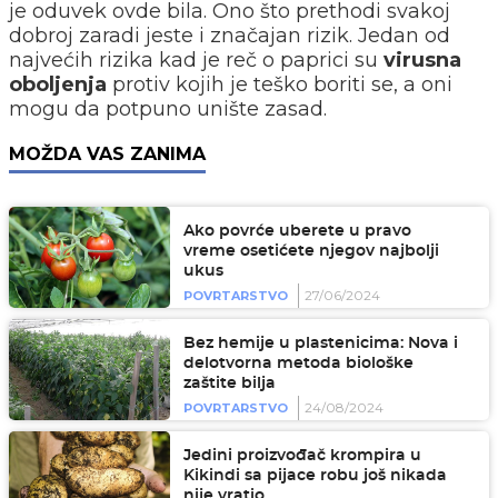
je oduvek ovde bila.
Ono što prethodi svakoj
dobroj zaradi jeste i značajan rizik. Jedan od
najvećih rizika kad je reč o paprici su
virusna
oboljenja
protiv kojih je teško boriti se, a oni
mogu da potpuno unište zasad.
MOŽDA VAS ZANIMA
Ako povrće uberete u pravo
vreme osetićete njegov najbolji
ukus
27/06/2024
POVRTARSTVO
Bez hemije u plastenicima: Nova i
delotvorna metoda biološke
zaštite bilja
24/08/2024
POVRTARSTVO
Jedini proizvođač krompira u
Kikindi sa pijace robu još nikada
nije vratio