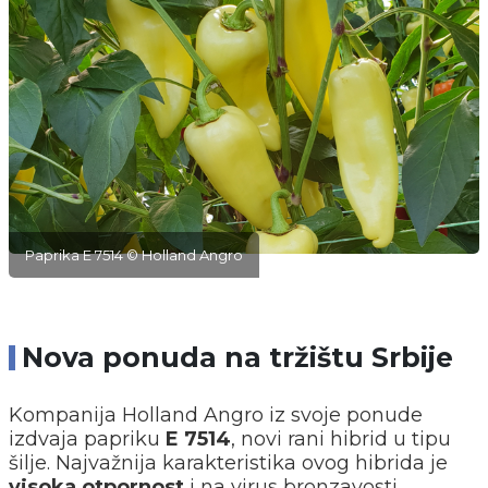
Paprika E 7514 © Holland Angro
Nova ponuda na tržištu Srbije
Kompanija Holland Angro iz svoje ponude
izdvaja papriku
E 7514
, novi rani hibrid u tipu
šilje. Najvažnija karakteristika ovog hibrida je
visoka otpornost
i na virus bronzavosti