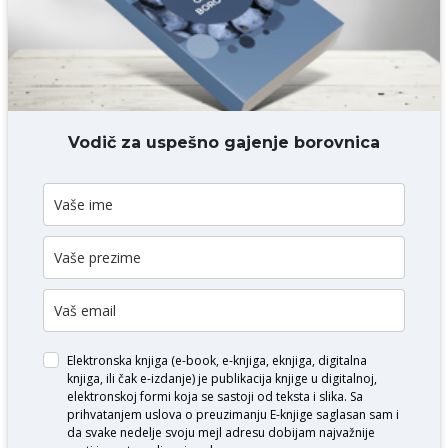
DODAJ KOMENTAR
Vodič za uspešno gajenje borovnica
Elektronska knjiga (e-book, e-knjiga, eknjiga, digitalna
knjiga, ili čak e-izdanje) je publikacija knjige u digitalnoj,
elektronskoj formi koja se sastoji od teksta i slika. Sa
prihvatanjem uslova o
preuzimanju E-knjige
saglasan sam i
da svake nedelje svoju mejl adresu dobijam najvažnije