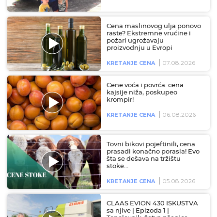
Cena maslinovog ulja ponovo
raste? Ekstremne vrućine i
požari ugrožavaju
proizvodnju u Evropi
07.08.2026
KRETANJE CENA
Cene voća i povrća: cena
kajsije niža, poskupeo
krompir!
06.08.2026
KRETANJE CENA
Tovni bikovi pojeftinili, cena
prasadi konačno porasla! Evo
šta se dešava na tržištu
stoke…
05.08.2026
KRETANJE CENA
CLAAS EVION 430 ISKUSTVA
sa njive | Epizoda 1 |