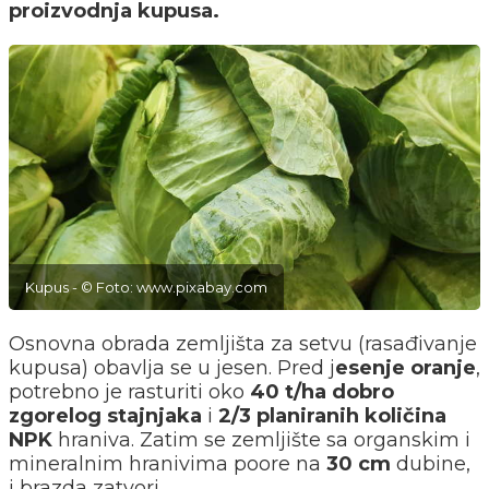
proizvodnja kupusa.
Kupus - © Foto: www.pixabay.com
Osnovna obrada zemljišta za setvu (rasađivanje
kupusa) obavlja se u jesen. Pred j
esenje oranje
,
potrebno je rasturiti oko
40 t/ha dobro
zgorelog stajnjaka
i
2/3 planiranih količina
NPK
hraniva. Zatim se zemljište sa organskim i
mineralnim hranivima poore na
30 cm
dubine,
i brazda zatvori.