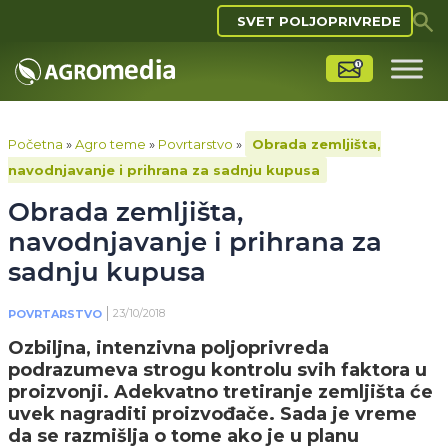
SVET POLJOPRIVREDE
Početna
»
Agro teme
»
Povrtarstvo
»
Obrada zemljišta,
navodnjavanje i prihrana za sadnju kupusa
Obrada zemljišta,
navodnjavanje i prihrana za
sadnju kupusa
23/10/2018
POVRTARSTVO
Ozbiljna, intenzivna poljoprivreda
podrazumeva strogu kontrolu svih faktora u
proizvonji. Adekvatno tretiranje zemljišta će
uvek nagraditi proizvođače. Sada je vreme
da se razmišlja o tome ako je u planu