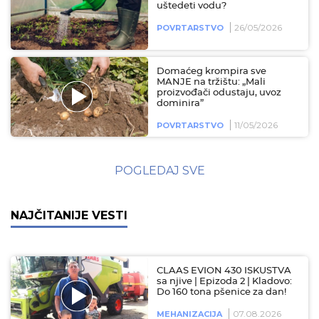
uštedeti vodu?
26/05/2026
POVRTARSTVO
Domaćeg krompira sve
MANJE na tržištu: „Mali
proizvođači odustaju, uvoz
dominira”
11/05/2026
POVRTARSTVO
POGLEDAJ SVE
NAJČITANIJE VESTI
CLAAS EVION 430 ISKUSTVA
sa njive | Epizoda 2 | Kladovo:
Do 160 tona pšenice za dan!
07.08.2026
MEHANIZACIJA