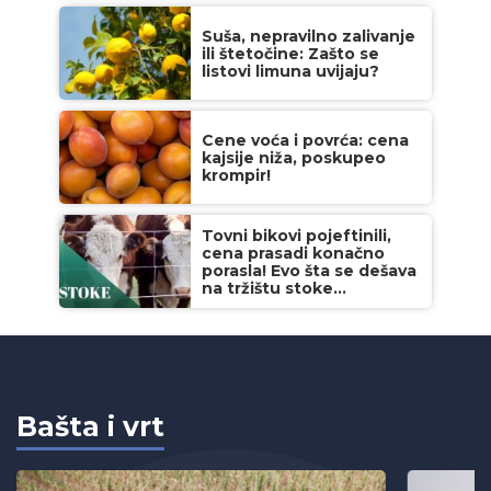
Suša, nepravilno zalivanje
ili štetočine: Zašto se
listovi limuna uvijaju?
Cene voća i povrća: cena
kajsije niža, poskupeo
krompir!
Tovni bikovi pojeftinili,
cena prasadi konačno
porasla! Evo šta se dešava
na tržištu stoke...
Bašta i vrt