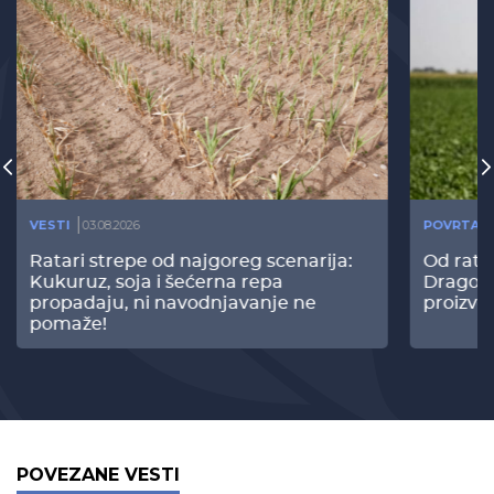
VESTI
03.08.2026
POVRTAR
Ratari strepe od najgoreg scenarija:
Od rata
Kukuruz, soja i šećerna repa
Dragomi
propadaju, ni navodnjavanje ne
proizvo
pomaže!
POVEZANE VESTI