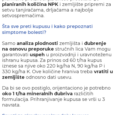
planiranih količina
NPK
i zemljište pripremi za
setvu tanjiračama, drljačama a najbolje
setvospremačima.
Šta sve preti kupusu i kako prepoznati
simptome bolesti?
Samo
analiza plodnosti
zemljišta i
đubrenje
na osnovu preporuke
stručnih lica Vam mogu
garantovati
uspeh
u proizvodnji i uravnoteženu
ishranu kupusa. Za prinos od 60 t/ha kupus
iznese sa njive oko 220 kg/ha N, 90 kg/ha P i
330 kg/ha K. Ove količine hraniva treba
vratiti u
zemljište
odnosno dati usevu.
Da bi se ovo postiglo, orijentaciono je potrebno
oko 1 t/ha mineralnih đubriva
različitih
formulacija. Prihranjivanje kupusa se vrši u 3
navrata.