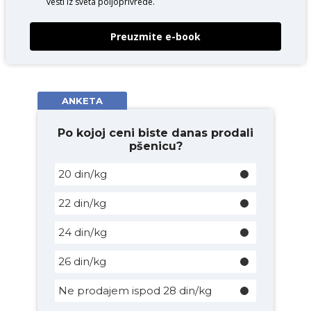
vesti iz sveta poljoprivrede.
Preuzmite e-book
ANKETA
Po kojoj ceni biste danas prodali
pšenicu?
20 din/kg
22 din/kg
24 din/kg
26 din/kg
Ne prodajem ispod 28 din/kg