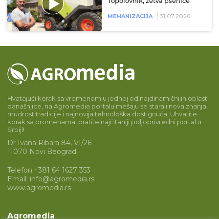
Topolovnik, žetva pšenice
31.07.2026
MEHANIZACIJA
Hvatajući korak sa vremenom u jednoj od najdinamičnijih oblasti
današnjice, na Agromedia portalu mešaju se stara i nova znanja,
mudrost tradicije i najnovija tehnološka dostignuća. Uhvatite
korak sa promenama, pratite najčitaniji poljoprivredni portal u
Srbiji!
Dr Ivana Ribara 84, VI/26
11070 Novi Beograd
Telefon:
+381 64 1627 353
Email:
info@agromedia.rs
www.agromedia.rs
Agromedia