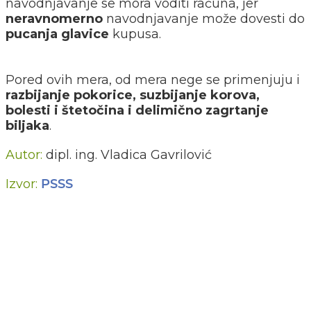
navodnjavanje se mora voditi računa, jer
neravnomerno
navodnjavanje može dovesti do
pucanja
glavice
kupusa.
Pored ovih mera, od mera nege se primenjuju i
razbijanje
pokorice,
suzbijanje korova,
bolesti i štetočina i delimično zagrtanje
biljaka
.
Autor:
dipl. ing. Vladica Gavrilović
Izvor:
PSSS