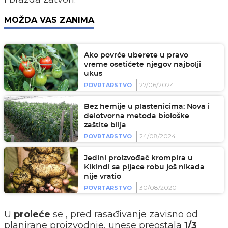
MOŽDA VAS ZANIMA
Ako povrće uberete u pravo
vreme osetićete njegov najbolji
ukus
27/06/2024
POVRTARSTVO
Bez hemije u plastenicima: Nova i
delotvorna metoda biološke
zaštite bilja
24/08/2024
POVRTARSTVO
Jedini proizvođač krompira u
Kikindi sa pijace robu još nikada
nije vratio
30/08/2020
POVRTARSTVO
U
proleće
se , pred rasađivanje zavisno od
planirane proizvodnje, unese preostala
1/3