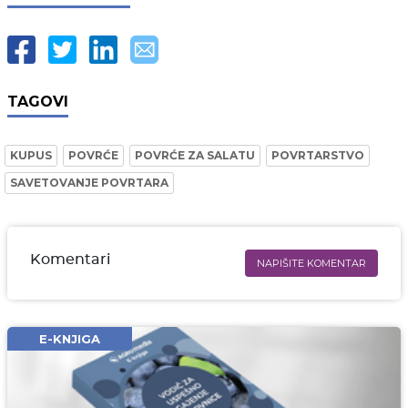
TAGOVI
KUPUS
POVRĆE
POVRĆE ZA SALATU
POVRTARSTVO
SAVETOVANJE POVRTARA
Komentari
NAPIŠITE KOMENTAR
Ime i prezime* obavezno
Email* obavezno
E-KNJIGA
Komentar* obavezno