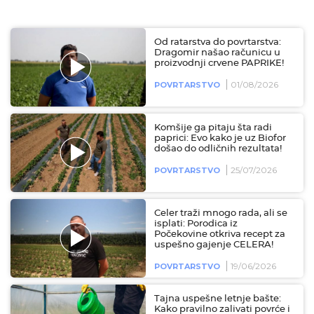
Od ratarstva do povrtarstva:
Dragomir našao računicu u
proizvodnji crvene PAPRIKE!
01/08/2026
POVRTARSTVO
Komšije ga pitaju šta radi
paprici: Evo kako je uz Biofor
došao do odličnih rezultata!
25/07/2026
POVRTARSTVO
Celer traži mnogo rada, ali se
isplati: Porodica iz
Počekovine otkriva recept za
uspešno gajenje CELERA!
19/06/2026
POVRTARSTVO
Tajna uspešne letnje bašte:
Kako pravilno zalivati povrće i