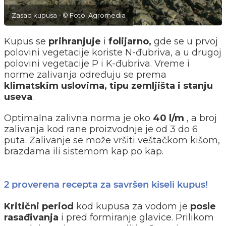
Zasad kupusa - © Foto: Agromedia
Kupus se
prihranjuje
i
folijarno,
gde se u prvoj
polovini vegetacije koriste N-đubriva, a u drugoj
polovini vegetacije P i K-đubriva. Vreme i
norme zalivanja određuju se prema
klimatskim
uslovima,
tipu
zemljišta
i stanju
useva
.
Optimalna zalivna norma je oko
40 l/m
, a broj
zalivanja kod rane proizvodnje je od 3 do 6
puta. Zalivanje se može vršiti veštačkom kišom,
brazdama ili sistemom kap po kap.
2 proverena recepta za savršen kiseli kupus!
Kritični
period
kod kupusa za vodom je
posle
rasađivanja
i pred formiranje glavice. Prilikom