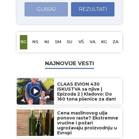
GLASAJ
REZULTATI
BG
NS
NI
SM
SU
VŠ
VA
KG
ZA
NAJNOVIJE VESTI
CLAAS EVION 430
ISKUSTVA sa njive |
Epizoda 2 | Kladovo: Do
160 tona pšenice za dan!
Cena maslinovog ulja
ponovo raste? Ekstremne
vrućine i požari
ugrožavaju proizvodnju u
Evropi