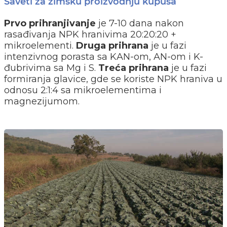
Saveti za zimsku proizvodnju kupusa
Prvo
prihranjivanje
je 7-10 dana nakon
rasađivanja NPK hranivima 20:20:20 +
mikroelementi.
Druga
prihrana
je u fazi
intenzivnog porasta sa KAN-om, AN-om i K-
đubrivima sa Mg i S.
Treća
prihrana
je u fazi
formiranja glavice, gde se koriste NPK hraniva u
odnosu 2:1:4 sa mikroelementima i
magnezijumom.