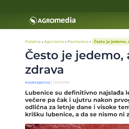
Početna
»
Agro teme
»
Povrtarstvo
»
Često je jedemo, 
Često je jedemo, 
zdrava
10/07/2018
POVRTARSTVO
Lubenice su definitivno najslađa le
večere pa čak i ujutru nakon prvo
odlična za letnje dane i visoke t
krišku lubenice, a da se nismo ni 