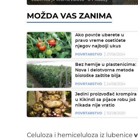
MOŽDA VAS ZANIMA
Ako povrće uberete u
pravo vreme osetićete
njegov najbolji ukus
POVRTARSTVO
27/06/2024
Bez hemije u plastenicima:
Nova i delotvorna metoda
biološke zaštite bilja
POVRTARSTVO
24/08/2024
Jedini proizvođač krompira
u Kikindi sa pijace robu još
nikada nije vratio
POVRTARSTVO
30/08/2020
Celuloza i hemiceluloza iz lubenice
v