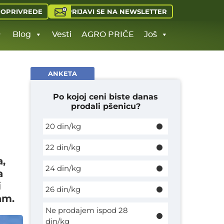
PRIJAVI SE NA NEWSLETTER
JOPRIVREDE
Blog
Vesti
AGRO PRIČE
Još
ANKETA
Po kojoj ceni biste danas
prodali pšenicu?
20 din/kg
22 din/kg
a,
24 din/kg
a
i
26 din/kg
am.
Ne prodajem ispod 28
din/kg