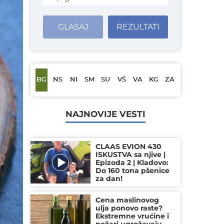
GLASAJ
REZULTATI
BG
NS
NI
SM
SU
VŠ
VA
KG
ZA
NAJNOVIJE VESTI
CLAAS EVION 430
ISKUSTVA sa njive |
Epizoda 2 | Kladovo:
Do 160 tona pšenice
za dan!
Cena maslinovog
ulja ponovo raste?
Ekstremne vrućine i