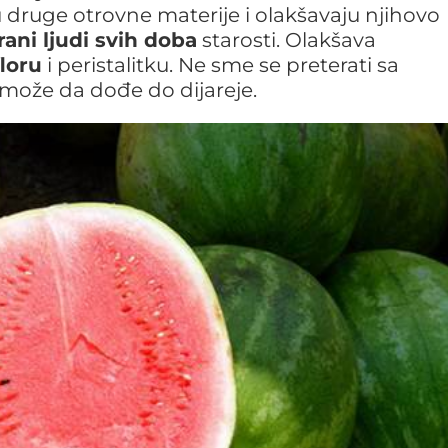
ju druge otrovne materije i olakšavaju njihovo
rani ljudi svih doba
starosti. Olakšava
loru
i peristalitku. Ne sme se preterati sa
može da dođe do dijareje.