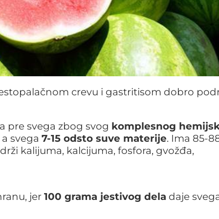
estopalačnom crevu i gastritisom dobro po
ita pre svega zbog svog
komplesnog hemijs
, a svega
7-15 odsto suve materije
. Ima 85-8
rži kalijuma, kalcijuma, fosfora, gvožđa,
ranu, jer
100 grama jestivog dela
daje sveg