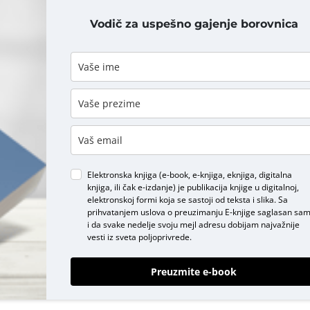
Vodič za uspešno gajenje borovnica
DODAJ KOMENTAR
Elektronska knjiga (e-book, e-knjiga, eknjiga, digitalna
knjiga, ili čak e-izdanje) je publikacija knjige u digitalnoj,
elektronskoj formi koja se sastoji od teksta i slika. Sa
prihvatanjem uslova o
preuzimanju E-knjige
saglasan sa
i da svake nedelje svoju mejl adresu dobijam najvažnije
vesti iz sveta poljoprivrede.
Preuzmite e-book