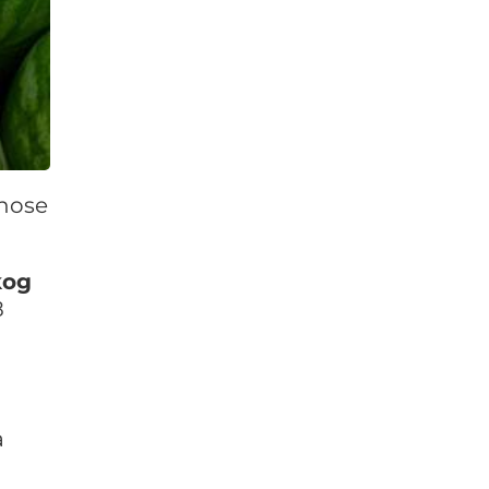
dnose
kog
8
a