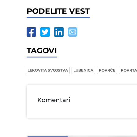
PODELITE VEST
TAGOVI
LEKOVITA SVOJSTVA
LUBENICA
POVRĆE
POVRTA
Komentari
Ime i prezime* obavezno
Email* obavezno