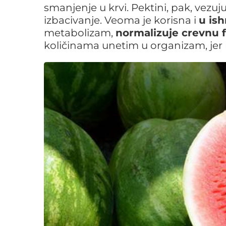
smanjenje u krvi. Pektini, pak, vezu
izbacivanje. Veoma je korisna i
u ish
metabolizam,
normalizuje crevnu f
količinama unetim u organizam, jer 