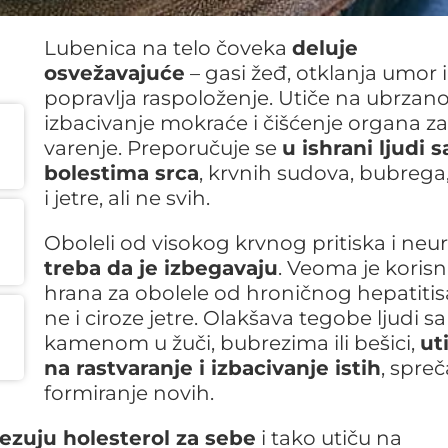
Lubenica na telo čoveka
deluje
osvežavajuće
– gasi žeđ, otklanja umor i
popravlja raspoloženje. Utiče na ubrzan
izbacivanje mokraće i čišćenje organa za
varenje. Preporučuje se
u ishrani ljudi s
bolestima srca
, krvnih sudova, bubrega,
i jetre, ali ne svih.
Oboleli od visokog krvnog pritiska i neu
treba da je izbegavaju
. Veoma je koris
hrana za obolele od hroničnog hepatitisa
ne i ciroze jetre. Olakšava tegobe ljudi sa
kamenom u žuči, bubrezima ili bešici,
ut
na rastvaranje i izbacivanje istih
, spre
formiranje novih.
ezuju holesterol za sebe
i tako utiču na