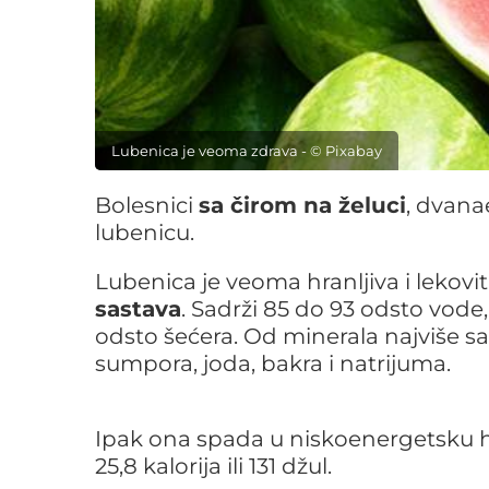
Lubenica je veoma zdrava - © Pixabay
Bolesnici
sa čirom na želuci
, dvana
lubenicu.
Lubenica je veoma hranljiva i lekov
sastava
. Sadrži 85 do 93 odsto vode
odsto šećera. Od minerala najviše sad
sumpora, joda, bakra i natrijuma.
Ipak ona spada u niskoenergetsku h
25,8 kalorija ili 131 džul.