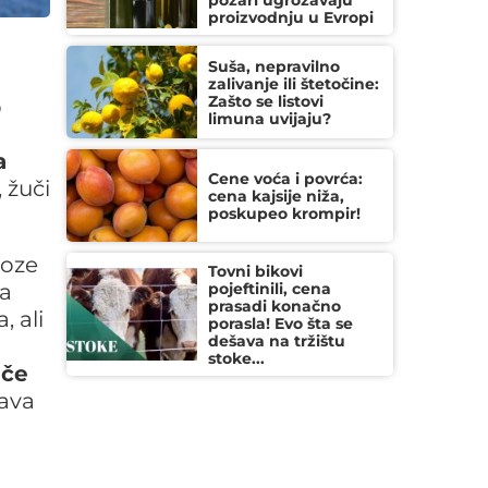
požari ugrožavaju
proizvodnju u Evropi
Suša, nepravilno
zalivanje ili štetočine:
Zašto se listovi
o
limuna uvijaju?
a
Cene voća i povrća:
 žuči
cena kajsije niža,
poskupeo krompir!
roze
Tovni bikovi
na
pojeftinili, cena
prasadi konačno
, ali
porasla! Evo šta se
dešava na tržištu
stoke...
iče
čava