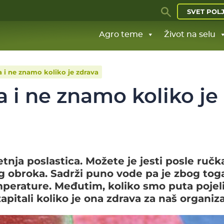
SVET POL
Agro teme
Život na selu
a i ne znamo koliko je zdrava
a i ne znamo koliko je
tnja poslastica. Možete je jesti posle ručk
g obroka. Sadrži puno vode pa je zbog tog
emperature. Međutim, koliko smo puta pojel
zapitali koliko je ona zdrava za naš organiz