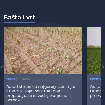
Bašta i vrt
VESTI
03.08.2026
POVRTAR
Ratari strepe od najgoreg scenarija:
Od rata
Kukuruz, soja i šećerna repa
Dragomi
propadaju, ni navodnjavanje ne
proizvo
pomaže!