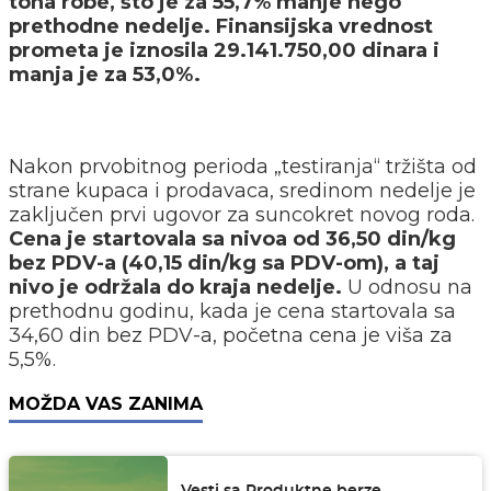
tona robe, što je za 55,7% manje nego
prethodne nedelje. Finansijska vrednost
prometa je iznosila 29.141.750,00 dinara i
manja je za 53,0%.
Nakon prvobitnog perioda „testiranja“ tržišta od
strane kupaca i prodavaca, sredinom nedelje je
zaključen prvi ugovor za suncokret novog roda.
Cena je startovala sa nivoa od 36,50 din/kg
bez PDV-a (40,15 din/kg sa PDV-om), a taj
nivo je održala do kraja nedelje.
U odnosu na
prethodnu godinu, kada je cena startovala sa
34,60 din bez PDV-a, početna cena je viša za
5,5%.
MOŽDA VAS ZANIMA