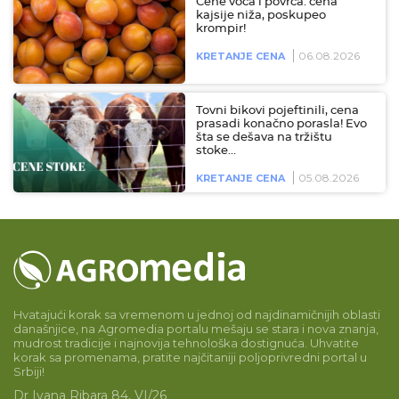
Cene voća i povrća: cena
kajsije niža, poskupeo
krompir!
06.08.2026
KRETANJE CENA
Tovni bikovi pojeftinili, cena
prasadi konačno porasla! Evo
šta se dešava na tržištu
stoke…
05.08.2026
KRETANJE CENA
Hvatajući korak sa vremenom u jednoj od najdinamičnijih oblasti
današnjice, na Agromedia portalu mešaju se stara i nova znanja,
mudrost tradicije i najnovija tehnološka dostignuća. Uhvatite
korak sa promenama, pratite najčitaniji poljoprivredni portal u
Srbiji!
Dr Ivana Ribara 84, VI/26