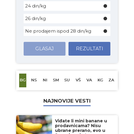
24 din/kg
26 din/kg
Ne prodajem ispod 28 din/kg
GLASAJ
REZULTATI
BG
NS
NI
SM
SU
VŠ
VA
KG
ZA
NAJNOVIJE VESTI
Viđate li mini banane u
prodavnicama? Nisu
ubrane prerano, evo u