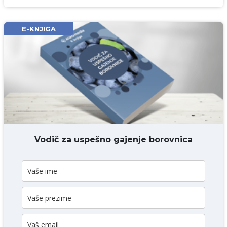
Email* obavezno
E-KNJIGA
Komentar* obavezno
DODAJ KOMENTAR
Vodič za uspešno gajenje borovnica