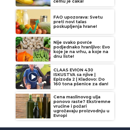
čemu je caka!
FAO upozorava: Svetu
preti novi talas
poskupljenja hrane!
Nije svako povrće
podjednako hranljivo: Evo
koje je na vrhu, a koje na
dnu liste!
CLAAS EVION 430
ISKUSTVA sa njive |
Epizoda 2 | Kladovo: Do
160 tona pšenice za dan!
Cena maslinovog ulja
ponovo raste? Ekstremne
vrućine i požari
ugrožavaju proizvodnju u
Evropi