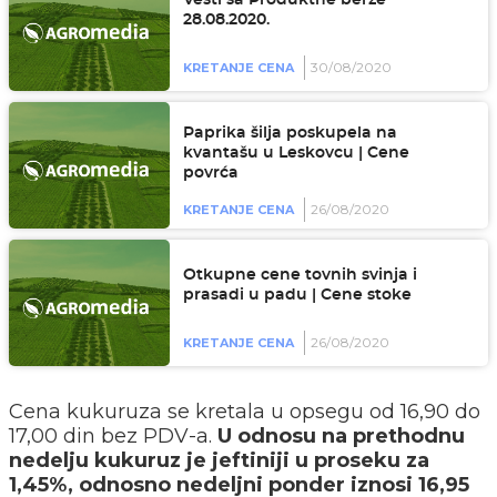
Vesti sa Produktne berze
28.08.2020.
30/08/2020
KRETANJE CENA
Paprika šilja poskupela na
kvantašu u Leskovcu | Cene
povrća
26/08/2020
KRETANJE CENA
Otkupne cene tovnih svinja i
prasadi u padu | Cene stoke
26/08/2020
KRETANJE CENA
Cena kukuruza se kretala u opsegu od 16,90 do
17,00 din bez PDV-a.
U odnosu na prethodnu
nedelju kukuruz je jeftiniji u proseku za
1,45%, odnosno nedeljni ponder iznosi 16,95