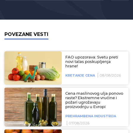
POVEZANE VESTI
FAO upozorava: Svetu preti
novi talas poskupljenja
hrane!
08/08/2026
KRETANJE CENA
Cena maslinovog ulja ponovo
raste? Ekstremne vrućine i
požari ugrožavaju
proizvodnju u Evropi
PREHRAMBENA INDUSTRIJA
07/08/2026