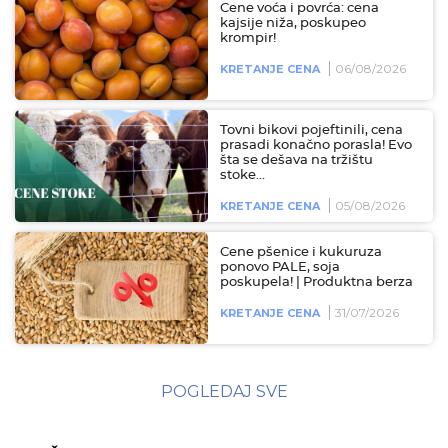
Cene voća i povrća: cena
kajsije niža, poskupeo
krompir!
06/08/2026
KRETANJE CENA
Tovni bikovi pojeftinili, cena
prasadi konačno porasla! Evo
šta se dešava na tržištu
stoke...
05/08/2026
KRETANJE CENA
Cene pšenice i kukuruza
ponovo PALE, soja
poskupela! | Produktna berza
31/07/2026
KRETANJE CENA
POGLEDAJ SVE