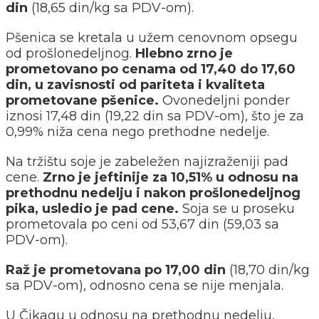
din
(18,65 din/kg sa PDV-om).
Pšenica se kretala u užem cenovnom opsegu
od prošlonedeljnog.
Hlebno zrno je
prometovano po cenama od 17,40 do 17,60
din, u zavisnosti od pariteta i kvaliteta
prometovane pšenice.
Ovonedeljni ponder
iznosi 17,48 din (19,22 din sa PDV-om), što je za
0,99% niža cena nego prethodne nedelje.
Na tržištu soje je zabeležen najizraženiji pad
cene.
Zrno je jeftinije za 10,51% u odnosu na
prethodnu nedelju i nakon prošlonedeljnog
pika, usledio je pad cene.
Soja se u proseku
prometovala po ceni od 53,67 din (59,03 sa
PDV-om).
Raž je prometovana po 17,00 din
(18,70 din/kg
sa PDV-om), odnosno cena se nije menjala.
U Čikagu u odnosu na prethodnu nedelju,