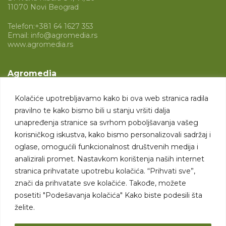
11070 Novi Beograd
Telefon:
+381 64 1627 353
Email:
info@agromedia.rs
www.agromedia.rs
Agromedia
O nama
Kolačiće upotrebljavamo kako bi ova web stranica radila
Svet poljoprivrede
pravilno te kako bismo bili u stanju vršiti dalja
Marketing usluge
unapređenja stranice sa svrhom poboljšavanja vašeg
korisničkog iskustva, kako bismo personalizovali sadržaj i
Tražimo saradnike
oglase, omogućili funkcionalnost društvenih medija i
analizirali promet. Nastavkom korištenja naših internet
Kontakt
stranica prihvatate upotrebu kolačića. “Prihvati sve”,
znači da prihvatate sve kolačiće. Takođe, možete
Kontakt
posetiti "Podešavanja kolačića" Kako biste podesili šta
želite.