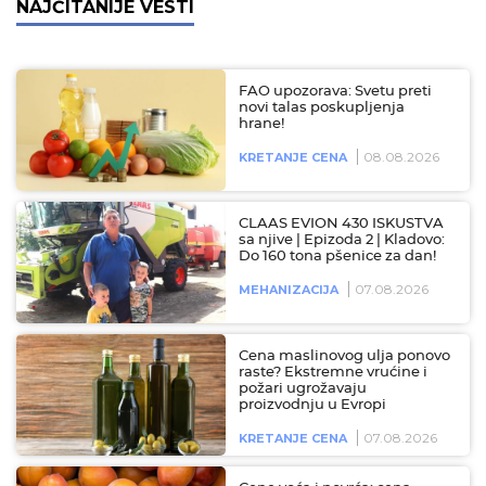
NAJČITANIJE VESTI
FAO upozorava: Svetu preti
novi talas poskupljenja
hrane!
08.08.2026
KRETANJE CENA
CLAAS EVION 430 ISKUSTVA
sa njive | Epizoda 2 | Kladovo:
Do 160 tona pšenice za dan!
07.08.2026
MEHANIZACIJA
Cena maslinovog ulja ponovo
raste? Ekstremne vrućine i
požari ugrožavaju
proizvodnju u Evropi
07.08.2026
KRETANJE CENA