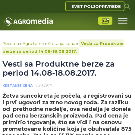
SVET POLJOPRIVREDE
Početna
»
Agro teme
»
Kretanje cena
»
Vesti sa Produktne
berze za period 14.08-18.08.2017.
Vesti sa Produktne berze za
period 14.08-18.08.2017.
20/08/2017
KRETANJE CENA
Žetva suncokreta je počela, a registrovani su
i prvi ugovori za zrno novog roda. Za razliku
od prethodne nedelje, ova nedelja je donela
pad cena berzanskih proizvoda. Pad cena je
primirio trgovanje, što se vidi i na osnovu
prometovane količine koja je obuhvatala 875