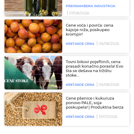
PREHRAMBENA INDUSTRIJA
07/08/2026
Cene voća i povrća: cena
kajsije niža, poskupeo
krompir!
06/08/2026
KRETANJE CENA
Tovni bikovi pojeftinili, cena
prasadi konačno porasla! Evo
šta se dešava na tržištu
stoke...
05/08/2026
KRETANJE CENA
Cene pšenice i kukuruza
ponovo PALE, soja
poskupela! | Produktna berza
31/07/2026
KRETANJE CENA