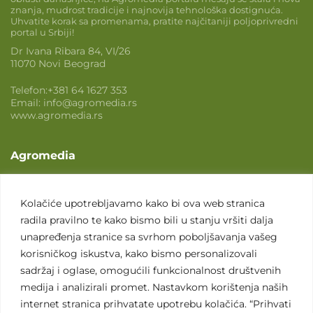
znanja, mudrost tradicije i najnovija tehnološka dostignuća.
Uhvatite korak sa promenama, pratite najčitaniji poljoprivredni
portal u Srbiji!
Dr Ivana Ribara 84, VI/26
11070 Novi Beograd
Telefon:
+381 64 1627 353
Email:
info@agromedia.rs
www.agromedia.rs
Agromedia
O nama
Svet poljoprivrede
Kolačiće upotrebljavamo kako bi ova web stranica
radila pravilno te kako bismo bili u stanju vršiti dalja
Marketing usluge
unapređenja stranice sa svrhom poboljšavanja vašeg
Tražimo saradnike
korisničkog iskustva, kako bismo personalizovali
sadržaj i oglase, omogućili funkcionalnost društvenih
Kontakt
medija i analizirali promet. Nastavkom korištenja naših
internet stranica prihvatate upotrebu kolačića. “Prihvati
Kontakt