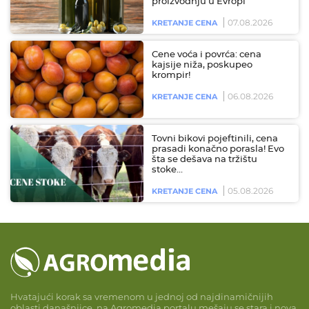
proizvodnju u Evropi
07.08.2026
KRETANJE CENA
Cene voća i povrća: cena
kajsije niža, poskupeo
krompir!
06.08.2026
KRETANJE CENA
Tovni bikovi pojeftinili, cena
prasadi konačno porasla! Evo
šta se dešava na tržištu
stoke…
05.08.2026
KRETANJE CENA
Hvatajući korak sa vremenom u jednoj od najdinamičnijih
oblasti današnjice, na Agromedia portalu mešaju se stara i nova