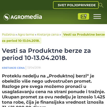
SVET POLJOPRIVREDE
Početna
»
Agro teme
»
Kretanje cena
»
Vesti sa Produktne berze
za period 10-13.04.2018.
Vesti sa Produktne berze za
period 10-13.04.2018.
13/04/2018
KRETANJE CENA
Proteklu nedelju na „Produktnoj berzi“ je
obeležio više nego udvostručen promet.
Razloge pre svega možemo pronaći u
usaglašavanju cena na strani ponude i tražnje.
Ukupan promet za ovu nedelju je iznosio 1.425
tona robe, čija je finansijska vrednost iznosila