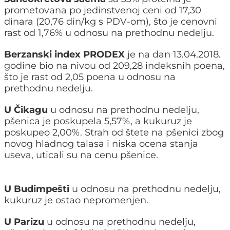
prometovana po jedinstvenoj ceni od 17,30
dinara (20,76 din/kg s PDV-om), što je cenovni
rast od 1,76% u odnosu na prethodnu nedelju.
Berzanski index PRODEX
je na dan 13.04.2018.
godine bio na nivou od 209,28 indeksnih poena,
što je rast od 2,05 poena u odnosu na
prethodnu nedelju.
U Čikagu
u odnosu na prethodnu nedelju,
pšenica je poskupela 5,57%, a kukuruz je
poskupeo 2,00%. Strah od štete na pšenici zbog
novog hladnog talasa i niska ocena stanja
useva, uticali su na cenu pšenice.
U Budimpešti
u odnosu na prethodnu nedelju,
kukuruz je ostao nepromenjen.
U Parizu
u odnosu na prethodnu nedelju,