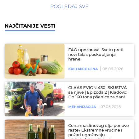
POGLEDAJ SVE
NAJČITANIJE VESTI
FAO upozorava: Svetu preti
novi talas poskupljenja
hrane!
08.08.2026
KRETANJE CENA
CLAAS EVION 430 ISKUSTVA
sa njive | Epizoda 2 | Kladovo:
Do 160 tona pšenice za dan!
07.08.2026
MEHANIZACIJA
Cena maslinovog ulja ponovo
raste? Ekstremne vrućine i
požari ugrožavaju