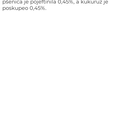
pšenica je pojeftinila 0,45%, a kukuruz je
poskupeo 0,45%.