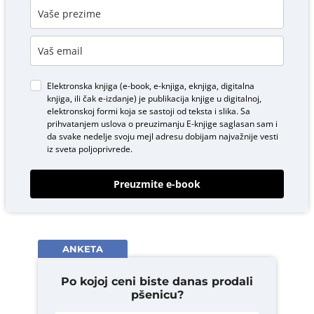
Elektronska knjiga (e-book, e-knjiga, eknjiga, digitalna
knjiga, ili čak e-izdanje) je publikacija knjige u digitalnoj,
elektronskoj formi koja se sastoji od teksta i slika. Sa
prihvatanjem uslova o
preuzimanju E-knjige
saglasan sam i
da svake nedelje svoju mejl adresu dobijam najvažnije vesti
iz sveta poljoprivrede.
Preuzmite e-book
ANKETA
Po kojoj ceni biste danas prodali
pšenicu?