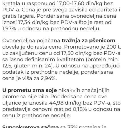
kretala u rasponu od 17,00-17,60 din/kg bez
PDV-a. Cena je pre svega zavisila od pariteta i
gratis lagera. Ponderisana ovonedeljna cena
iznosi 17,34 din/kg bez PDV-a što je rast od
1,97% u odnosu na prethodnu nedelju.
Ovonedeljna pojačana
tražnja za pšenicom
dovela je do rasta cene. Prometovano je 200 t,
uz zaključenu cenu od 17,50 din/kg bez PDV-a
sa jasno definisanim kvalitetom (protein min.
12,5, gluten min. 24). U odnosu na upoređujući
podatak iz prethodne nedelje, ponderisana
cena je viša za 2,94%.
U prometu zrna soje
nikakvih značajnijih
promena nije bilo. Ponderisana cena ove
uljarice je iznosila 44,98 din/kg bez PDV-a, što
predstavlja cenovni rast od 0,18% u odnosu na
cenu iz prethodne nedelje.
Suncokretova sačma
sa 33% proteina je