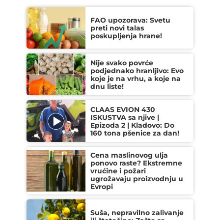
FAO upozorava: Svetu
preti novi talas
poskupljenja hrane!
Nije svako povrće
podjednako hranljivo: Evo
koje je na vrhu, a koje na
dnu liste!
CLAAS EVION 430
ISKUSTVA sa njive |
Epizoda 2 | Kladovo: Do
160 tona pšenice za dan!
Cena maslinovog ulja
ponovo raste? Ekstremne
vrućine i požari
ugrožavaju proizvodnju u
Evropi
Suša, nepravilno zalivanje