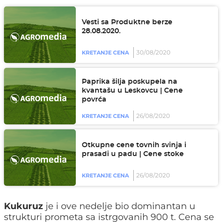
Vesti sa Produktne berze
28.08.2020.
30/08/2020
KRETANJE CENA
Paprika šilja poskupela na
kvantašu u Leskovcu | Cene
povrća
26/08/2020
KRETANJE CENA
Otkupne cene tovnih svinja i
prasadi u padu | Cene stoke
26/08/2020
KRETANJE CENA
Kukuruz
je i ove nedelje bio dominantan u
strukturi prometa sa istrgovanih 900 t. Cena se