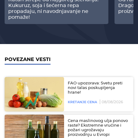
Kukuruz, soja i šećerna repa
Dragomi
propadaju, ni navodnjavanje ne
proizvo
pomaže!
POVEZANE VESTI
FAO upozorava: Svetu preti
novi talas poskupljenja
hrane!
08/08/2026
KRETANJE CENA
Cena maslinovog ulja ponovo
raste? Ekstremne vrućine i
požari ugrožavaju
proizvodnju u Evropi