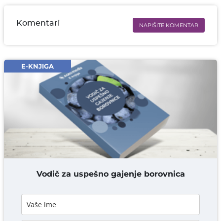
Komentari
NAPIŠITE KOMENTAR
Ime i prezime* obavezno
Email* obavezno
E-KNJIGA
Komentar* obavezno
DODAJ KOMENTAR
Vodič za uspešno gajenje borovnica