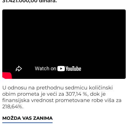
31.421.000,00 dinara.
U odnosu na prethodnu sedmicu količinski
obim prometa je veći za 307,14 %, dok je
finansijska vrednost prometovane robe viša za
218,64%.
MOŽDA VAS ZANIMA