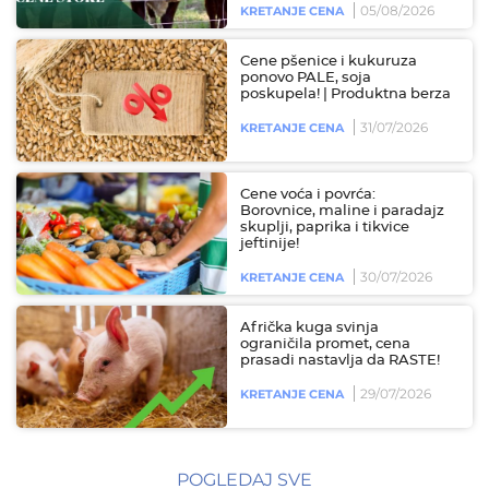
05/08/2026
KRETANJE CENA
Cene pšenice i kukuruza
ponovo PALE, soja
poskupela! | Produktna berza
31/07/2026
KRETANJE CENA
Cene voća i povrća:
Borovnice, maline i paradajz
skuplji, paprika i tikvice
jeftinije!
30/07/2026
KRETANJE CENA
Afrička kuga svinja
ograničila promet, cena
prasadi nastavlja da RASTE!
29/07/2026
KRETANJE CENA
POGLEDAJ SVE