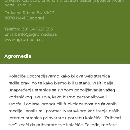
Uhvatite korak sa promenama, pratite najčitaniji poljoprivredni
portal u Srbiji!
Dr Ivana Ribara 84, VI/26
11070 Novi Beograd
Telefon:
+381 64 1627 353
Email:
info@agromedia.rs
www.agromedia.rs
Agromedia
O nama
Svet poljoprivrede
Kolačiće upotrebljavamo kako bi ova web stranica
radila pravilno te kako bismo bili u stanju vršiti dalja
Marketing usluge
unapređenja stranice sa svrhom poboljšavanja vašeg
Tražimo saradnike
korisničkog iskustva, kako bismo personalizovali
sadržaj i oglase, omogućili funkcionalnost društvenih
Kontakt
medija i analizirali promet. Nastavkom korištenja naših
internet stranica prihvatate upotrebu kolačića. “Prihvati
Kontakt
sve”, znači da prihvatate sve kolačiće. Takođe, možete