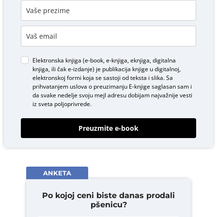
Elektronska knjiga (e-book, e-knjiga, eknjiga, digitalna
knjiga, ili čak e-izdanje) je publikacija knjige u digitalnoj,
elektronskoj formi koja se sastoji od teksta i slika. Sa
prihvatanjem uslova o
preuzimanju E-knjige
saglasan sam i
da svake nedelje svoju mejl adresu dobijam najvažnije vesti
iz sveta poljoprivrede.
Preuzmite e-book
ANKETA
Po kojoj ceni biste danas prodali
pšenicu?