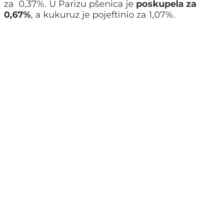
za 0,37%. U Parizu pšenica je
poskupela za
0,67%
, a kukuruz je pojeftinio za 1,07%.