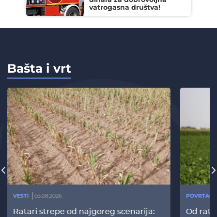
vatrogasna društva!
Bašta i vrt
VESTI
03.08.2026
POVRTARS
Ratari strepe od najgoreg scenarija:
Od rata