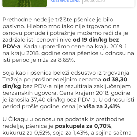
26/08/2020
KRETANJE CENA
Prethodne nedelje tržište pšenice je bilo
pasivno. Hlebno zrno iako nije trgovano na
osnovu ponude i potražnje možemo reći da je
zadržalo isti cenovni nivo
od 19 din/kg bez
PDV-a
. Kada uporedimo cene na kraju 2019. i
na kraju 2018. godine cena pšenice u odnosu na
isti period je niža za 8,65%.
Soja kao i pšenica beleži odsustvo iz trgovanja.
Tražnja po prošlonedeljnim cenama
od 38,30
din/kg
bez PDV-a nije rezultirala zaključenjem
berzanskih ugovora. Cena krajem 2018. godine
je iznosila 37,40 din/kg bez PDV-a. U odnosu isti
period prošle godine, cena je
viša za 2,41%
.
U Čikagu u odnosu na podatak iz prethodne
nedelje, pšenica je
poskupela za 0,70%
,
kukuruz za 0,52%, soja za 1,43%, a sojina sačma