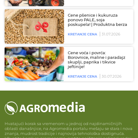
Cene pšenice i kukuruza
ponovo PALE, soja
poskupela! | Produktna berza
31.07.2026
KRETANJE CENA
Cene voća i povrća:
Borovnice, maline i paradajz
skuplji, paprika i tikvice
jeftinije!
30.07.2026
KRETANJE CENA
Hvatajući korak sa vremenom u jednoj od najdinamičnijih
oblasti današnjice, na Agromedia portalu mešaju se stara i nova
znanja, mudrost tradicije i najnovija tehnološka dostignuća.