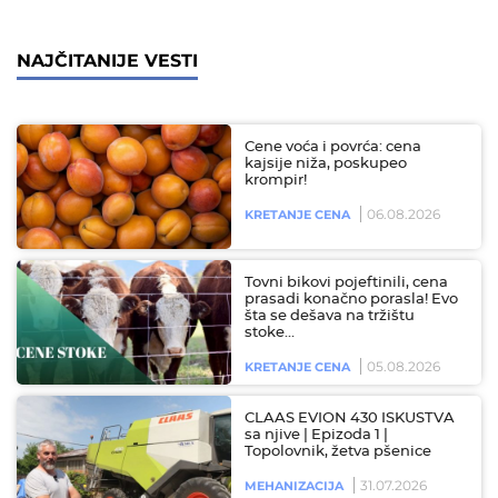
NAJČITANIJE VESTI
Cene voća i povrća: cena
kajsije niža, poskupeo
krompir!
06.08.2026
KRETANJE CENA
Tovni bikovi pojeftinili, cena
prasadi konačno porasla! Evo
šta se dešava na tržištu
stoke…
05.08.2026
KRETANJE CENA
CLAAS EVION 430 ISKUSTVA
sa njive | Epizoda 1 |
Topolovnik, žetva pšenice
31.07.2026
MEHANIZACIJA