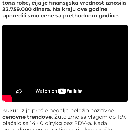
tona robe, čija je finansijska vrednost iznosila
22.759.000 dinara. Na kraju ove godine
uporedili smo cene sa prethodnom godine.
Kukuruz je prošle nedelje beležio pozitivne
cenovne trendove
. Žuto zrno sa vlagom do 15%
plaćalo se 14,40 din/kg bez PDV-a. Kada
uporedimo cenu sa istim periodom prošle