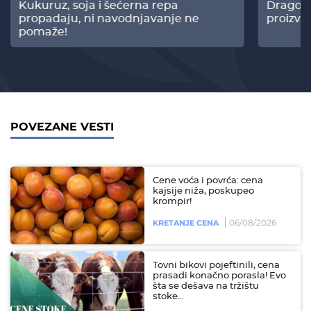
Kukuruz, soja i šećerna repa
Dragomi
propadaju, ni navodnjavanje ne
proizvo
pomaže!
POVEZANE VESTI
Cene voća i povrća: cena
kajsije niža, poskupeo
krompir!
06/08/2026
KRETANJE CENA
Tovni bikovi pojeftinili, cena
prasadi konačno porasla! Evo
šta se dešava na tržištu
stoke...