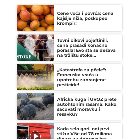
Cene voća i povrća: cena
kajsije niža, poskupeo
krompir!
Tovni bikovi pojeftinili,
cena prasadi konačno
porasla! Evo šta se dešava
na tržištu stoke...
„Katastrofa za pčele":
Francuska vraća u
upotrebu zabranjene
pesticide!
Afrička kuga i UVOZ prete
autohtonim rasama: Kako
sačuvati moravku i
resavku?
Kada selo gori, oni prvi
stižu: Više od 78 miliona
dinara za dobrovoljna