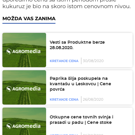
kukuruz je bio na skoro istom cenovnom nivou.
MOŽDA VAS ZANIMA
Vesti sa Produktne berze
28.08.2020.
30/08/2020
KRETANJE CENA
Paprika šilja poskupela na
kvantašu u Leskovcu | Cene
povrća
26/08/2020
KRETANJE CENA
Otkupne cene tovnih svinja i
prasadi u padu | Cene stoke