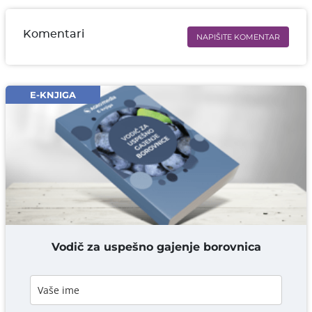
Komentari
NAPIŠITE KOMENTAR
Ime i prezime* obavezno
Email* obavezno
E-KNJIGA
Komentar* obavezno
DODAJ KOMENTAR
Vodič za uspešno gajenje borovnica