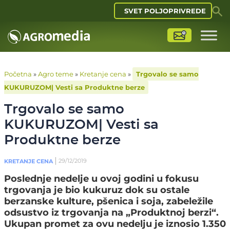
SVET POLJOPRIVREDE
Početna
»
Agro teme
»
Kretanje cena
»
Trgovalo se samo
KUKURUZOM| Vesti sa Produktne berze
Trgovalo se samo
KUKURUZOM| Vesti sa
Produktne berze
29/12/2019
KRETANJE CENA
Poslednje nedelje u ovoj godini u fokusu
trgovanja je bio kukuruz dok su ostale
berzanske kulture, pšenica i soja, zabeležile
odsustvo iz trgovanja na „Produktnoj berzi“.
Ukupan promet za ovu nedelju je iznosio 1.350