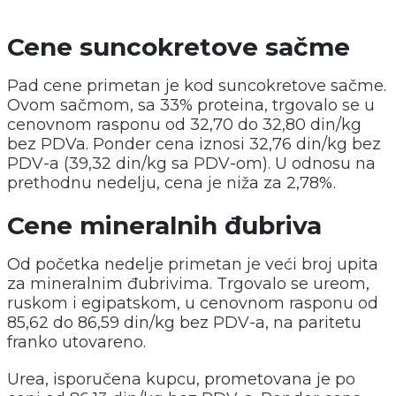
Cene suncokretove sačme
Pad cene primetan je kod suncokretove sačme.
Ovom sačmom, sa 33% proteina, trgovalo se u
cenovnom rasponu od 32,70 do 32,80 din/kg
bez PDVa. Ponder cena iznosi 32,76 din/kg bez
PDV-a (39,32 din/kg sa PDV-om). U odnosu na
prethodnu nedelju, cena je niža za 2,78%.
Cene mineralnih đubriva
Od početka nedelje primetan je veći broj upita
za mineralnim đubrivima. Trgovalo se ureom,
ruskom i egipatskom, u cenovnom rasponu od
85,62 do 86,59 din/kg bez PDV-a, na paritetu
franko utovareno.
Urea, isporučena kupcu, prometovana je po