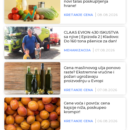
novi talas poskupljenja
hrane!
08.08.2026
KRETANJE CENA
CLAAS EVION 430 ISKUSTVA
sa njive | Epizoda 2 | Kladovo:
Do 160 tona pšenice za dan!
07.08.2026
MEHANIZACIJA
Cena maslinovog ulja ponovo
raste? Ekstremne vrućine i
požari ugrožavaju
proizvodnju u Evropi
07.08.2026
KRETANJE CENA
Cene voća i povrća: cena
kajsije niža, poskupeo
krompir!
06.08.2026
KRETANJE CENA