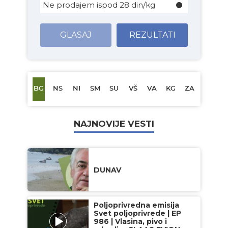
Ne prodajem ispod 28 din/kg
GLASAJ
REZULTATI
BG
NS
NI
SM
SU
VŠ
VA
KG
ZA
NAJNOVIJE VESTI
DUNAV
Poljoprivredna emisija
Svet poljoprivrede | EP
986 | Vlasina, pivo i