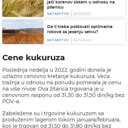
jači korenov sistem u odnosu na
pšenicu
25/12/2022
RATARSTVO
Da li treba poštovati optimalne
rokove za jesenju setvu?
24/12/2022
RATARSTVO
Cene kukuruza
Poslednja nedelja u 2022. godini donela je
uzlazno cenovno kretanje kukuruza. Veća
tražnja u odnosu na ponudu pomerala je cenu
na više nivoe. Ova žitarica trgovana je u
cenovnom rasponu od 31,30 do 31,50 din/kg bez
PDV-a.
Zabeležene su i trgovine kukuruzom sa
produženim lagerom tokom januara/februara,
koji je trgovan od 31,50 do 31,80 din/kg bez