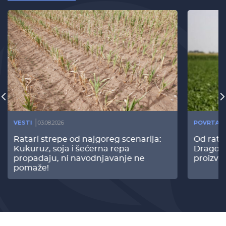
VESTI
03.08.2026
POVRTAR
Ratari strepe od najgoreg scenarija:
Od rata
Kukuruz, soja i šećerna repa
Dragomi
propadaju, ni navodnjavanje ne
proizvo
pomaže!