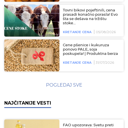
Tovni bikovi pojeftinili, cena
prasadi konačno porasla! Evo
šta se dešava na tržištu
stoke...
05/08/2026
KRETANJE CENA
Cene pšenice i kukuruza
ponovo PALE, soja
poskupela! | Produktna berza
31/07/2026
KRETANJE CENA
POGLEDAJ SVE
NAJČITANIJE VESTI
FAO upozorava: Svetu preti