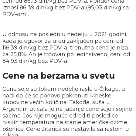
ceni od 86,13 din/kg bez PDV-a. Ponder cena
iznosi 86,39 din/kg bez PDV-a (95,03 din/kg sa
PDV-om).
U odnosu na poslednju nedelju u 2021. godini,
kada je ugovor za ureu zaključen po ceni od
116,39 din/kg bez PDV-a, trenutna cena je niža
za 25,8%. An je trgovan po jedinstvenoj ceni od
84,93 din/kg bez PDV-a.
Cene na berzama u svetu
Cene soje su tokom nedelje rasle u Čikagu, u
nadi da će se ponovo pokrenuti kineske
kupovine većih količina. Takođe, suša u
Argentini uticala je na jačanje cene soje i sojine
sačme. Još nije moguće odrediti posledice
niskih temperatura na stanje američke ozime
pšenice. Cene žitarica su nastavile sa rastom u
Čikagu.