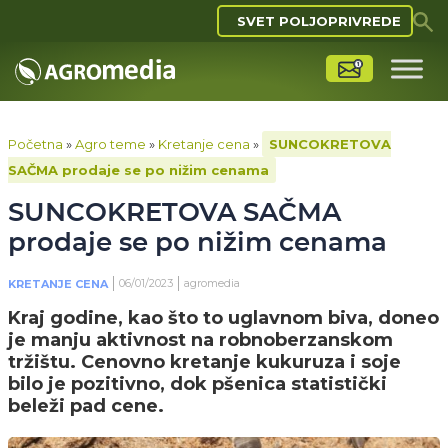
SVET POLJOPRIVREDE
Početna
»
Agro teme
»
Kretanje cena
»
SUNCOKRETOVA
SAČMA prodaje se po nižim cenama
SUNCOKRETOVA SAČMA
prodaje se po nižim cenama
06/01/2023
agromedia
KRETANJE CENA
Kraj godine, kao što to uglavnom biva, doneo
je manju aktivnost na robnoberzanskom
tržištu. Cenovno kretanje kukuruza i soje
bilo je pozitivno, dok pšenica statistički
beleži pad cene.