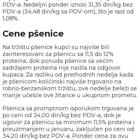
PDV-a. Nedeljni ponder iznosi 31,35 din/kg bez
PDV-a (34,48 din/kg sa PDV-om), što je rast od
1,08%.
Cene pšenice
Na tržištu pšenice kupci su najviše bili
zainteresovani za pšenicu sa 11,5 do 12%
proteina, dok ponuda pšenice sa većim
sadržajem proteina nije naišla na odgovor
kupaca. Za razliku od prethodnih nedelja kada
je pšenicom količinski najviše trgovano na
robno-berzanskom tržištu, ove nedelje beleži se
manje učešće ove žitarice u ukupnom prometu.
Pšenica sa promptnom isporukom trgovana je
po ceni od 34,00 din/kg bez PDV-a, dok je
ugovor za pšenicu sa minimum 11,5% proteina i
preuzimanjem u januaru, zaključen po ceni od
34,20 din/kg bez PDV-a. Ponder cena za ovu