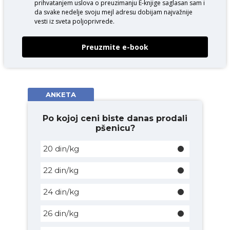
prihvatanjem uslova o
preuzimanju E-knjige
saglasan sam i
da svake nedelje svoju mejl adresu dobijam najvažnije
vesti iz sveta poljoprivrede.
Preuzmite e-book
ANKETA
Po kojoj ceni biste danas prodali
pšenicu?
20 din/kg
22 din/kg
24 din/kg
26 din/kg