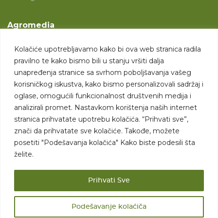
Agromedia
O nama
Kolačiće upotrebljavamo kako bi ova web stranica radila
Svet poljoprivrede
pravilno te kako bismo bili u stanju vršiti dalja
Marketing usluge
unapređenja stranice sa svrhom poboljšavanja vašeg
korisničkog iskustva, kako bismo personalizovali sadržaj i
Tražimo saradnike
oglase, omogućili funkcionalnost društvenih medija i
analizirali promet. Nastavkom korištenja naših internet
Kontakt
stranica prihvatate upotrebu kolačića. “Prihvati sve”,
znači da prihvatate sve kolačiće. Takođe, možete
Kontakt
posetiti "Podešavanja kolačića" Kako biste podesili šta
želite.
Prihvati Sve
Podešavanje kolaćiča
Sva prava zadržana. 2007 - 2026. © Agromedia d.o.o.
Uslovi korišćenja
Politika privatnosti
Uslovi korišćenja i kupovine