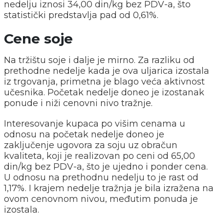
nedelju iznosi 34,00 din/kg bez PDV-a, što
statistički predstavlja pad od 0,61%.
Cene soje
Na tržištu soje i dalje je mirno. Za razliku od
prethodne nedelje kada je ova uljarica izostala
iz trgovanja, primetna je blago veća aktivnost
učesnika. Početak nedelje doneo je izostanak
ponude i niži cenovni nivo tražnje.
Interesovanje kupaca po višim cenama u
odnosu na početak nedelje doneo je
zaključenje ugovora za soju uz obračun
kvaliteta, koji je realizovan po ceni od 65,00
din/kg bez PDV-a, što je ujedno i ponder cena.
U odnosu na prethodnu nedelju to je rast od
1,17%. I krajem nedelje tražnja je bila izražena na
ovom cenovnom nivou, međutim ponuda je
izostala.