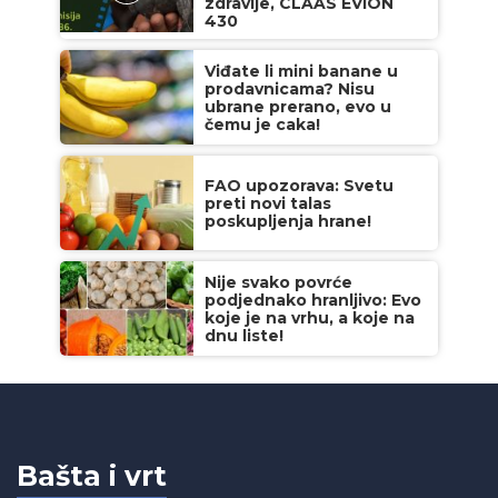
zdravlje, CLAAS EVION
430
Viđate li mini banane u
prodavnicama? Nisu
ubrane prerano, evo u
čemu je caka!
FAO upozorava: Svetu
preti novi talas
poskupljenja hrane!
Nije svako povrće
podjednako hranljivo: Evo
koje je na vrhu, a koje na
dnu liste!
Bašta i vrt