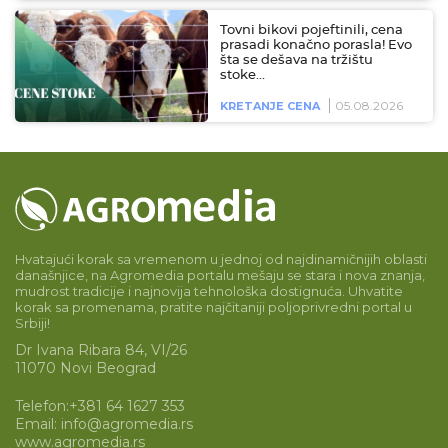
Tovni bikovi pojeftinili, cena
prasadi konačno porasla! Evo
šta se dešava na tržištu
stoke…
05.08.2026
KRETANJE CENA
Hvatajući korak sa vremenom u jednoj od najdinamičnijih oblasti
današnjice, na Agromedia portalu mešaju se stara i nova znanja,
mudrost tradicije i najnovija tehnološka dostignuća. Uhvatite
korak sa promenama, pratite najčitaniji poljoprivredni portal u
Srbiji!
Dr Ivana Ribara 84, VI/26
11070 Novi Beograd
Telefon:
+381 64 1627 353
Email:
info@agromedia.rs
www.agromedia.rs