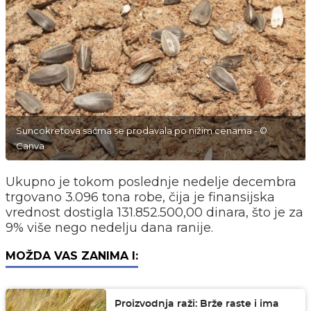
Suncokretova sačma se prodavala po nižim cenama - ©
Canva
Ukupno je tokom poslednje nedelje decembra
trgovano 3.096 tona robe, čija je finansijska
vrednost dostigla 131.852.500,00 dinara, što je za
9% više nego nedelju dana ranije.
MOŽDA VAS ZANIMA I:
Proizvodnja raži: Brže raste i ima