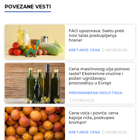
POVEZANE VESTI
FAO upozorava: Svetu preti
novi talas poskupljenja
hrane!
08/08/2026
KRETANJE CENA
Cena maslinovog ulja ponovo
raste? Ekstremne vrućine i
požari ugrožavaju
proizvodnju u Evropi
PREHRAMBENA INDUSTRIJA
07/08/2026
Cene voća i povrća: cena
kajsije niža, poskupeo
krompir!
06/08/2026
KRETANJE CENA