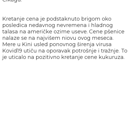
Kretanje cena je podstaknuto brigom oko
posledica nedavnog nevremena i hladnog
talasa na američke ozime useve. Cene pšenice
nalaze se na najvišem niovu ovog meseca.
Mere u Kini usled ponovnog širenja virusa
Kovid19 utiču na oporavak potrošnje i tražnje. To
je uticalo na pozitivno kretanje cene kukuruza.