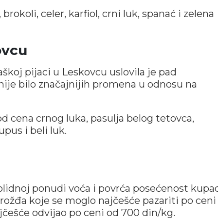
, brokoli, celer, karfiol, crni luk, spanać i zelena
ovcu
aškoj pijaci u Leskovcu uslovila je pad
ije bilo značajnijih promena u odnosu na
d cena crnog luka, pasulja belog tetovca,
upus i beli luk.
solidnoj ponudi voća i povrća posećenost kupac
 grožđa koje se moglo najčešće pazariti po ceni
češće odvijao po ceni od 700 din/kg.