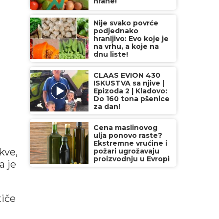
hrane!
Nije svako povrće
podjednako
hranljivo: Evo koje je
na vrhu, a koje na
dnu liste!
CLAAS EVION 430
ISKUSTVA sa njive |
Epizoda 2 | Kladovo:
Do 160 tona pšenice
za dan!
Cena maslinovog
ulja ponovo raste?
Ekstremne vrućine i
kve,
požari ugrožavaju
proizvodnju u Evropi
a je
tiče