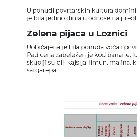
U ponudi povrtarskih kultura dominira
je bila jedino dinja u odnose na pr
Zelena pijaca u Loznici
Uobičajena je bila ponuda voća i povr
Pad cena zabeležen je kod banane, lub
skuplji su bili kajsija, limun, malina, 
šargarepa.