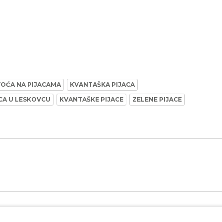
VOĆA NA PIJACAMA
KVANTAŠKA PIJACA
CA U LESKOVCU
KVANTAŠKE PIJACE
ZELENE PIJACE