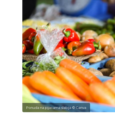
Ponuda na pijacama slabija © Canva