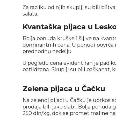
Za razliku od njih skuplji su bili blitva
salata.
Kvantaška pijaca u Lesk
Bolja ponuda kruške i šljive na kvant
dominantnih cena. U ponudi povrća n
predhodnu nedelju.
U pogledu cena evidentiran je pad ko
patlidžana. Skuplji su bili paškanat, k
Zelena pijaca u Čačku
Na zelenoj pijaci u Čačku je uprkos 
prodaja bili jako slabi. Bolja ponuda
250 din/kg, dok se promet maline naj