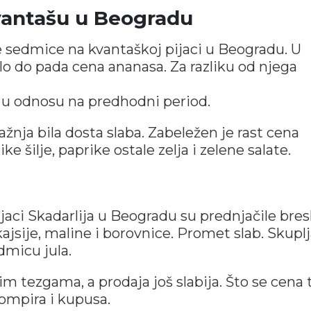
vantašu u Beogradu
 sedmice na kvantaškoj pijaci u Beogradu. U
o do pada cena ananasa. Za razliku od njega
 u odnosu na predhodni period.
ražnja bila dosta slaba. Zabeležen je rast cena
e šilje, paprike ostale zelja i zelene salate.
jaci Skadarlija u Beogradu su prednjačile bres
ajsije, maline i borovnice. Promet slab. Skuplj
dmicu jula.
m tezgama, a prodaja još slabija. Što se cena 
rompira i kupusa.