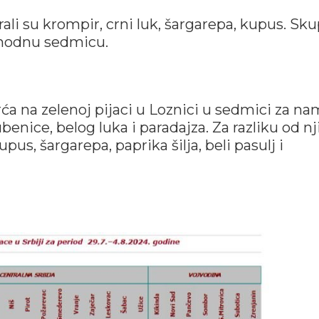
li su krompir, crni luk, šargarepa, kupus. Sku
edhodnu sedmicu.
ća na zelenoj pijaci u Loznici u sedmici za na
enice, belog luka i paradajza. Za razliku od nj
kupus, šargarepa, paprika šilja, beli pasulj i