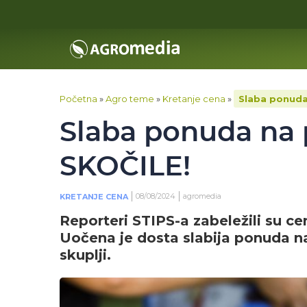
Početna
»
Agro teme
»
Kretanje cena
»
Slaba ponuda
Slaba ponuda na 
SKOČILE!
08/08/2024
agromedia
KRETANJE CENA
Reporteri STIPS-a zabeležili su ce
Uočena je dosta slabija ponuda na 
skuplji.