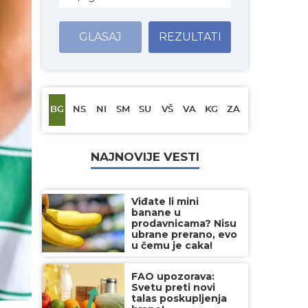
GLASAJ
REZULTATI
BG
NS
NI
SM
SU
VŠ
VA
KG
ZA
NAJNOVIJE VESTI
Viđate li mini
banane u
prodavnicama? Nisu
ubrane prerano, evo
u čemu je caka!
FAO upozorava:
Svetu preti novi
talas poskupljenja