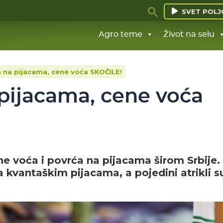
SVET POLJ
Agro teme
Život na selu
 na pijacama, cene voća SKOČILE!
pijacama, cene voća
ne voća i povrća na pijacama širom Srbije.
kvantaškim pijacama, a pojedini atrikli su