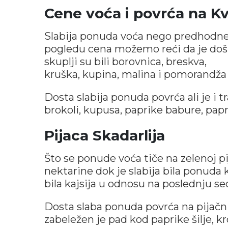
Cene voća i povrća na K
Slabija ponuda voća nego predhodne
pogledu cena možemo reći da je došl
skuplji su bili borovnica, breskva,
kruška, kupina, malina i pomorandža
Dosta slabija ponuda povrća ali je i t
brokoli, kupusa, paprike babure, paprik
Pijaca Skadarlija
Što se ponude voća tiče na zelenoj pi
nektarine dok je slabija bila ponuda k
bila kajsija u odnosu na poslednju se
Dosta slaba ponuda povrća na pijačni
zabeležen je pad kod paprike šilje, k