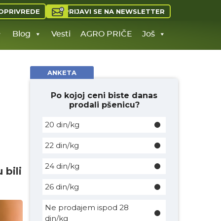
PRIJAVI SE NA NEWSLETTER
OPRIVREDE
Blog
Vesti
AGRO PRIČE
Još
ANKETA
Po kojoj ceni biste danas
prodali pšenicu?
20 din/kg
22 din/kg
24 din/kg
 bili
26 din/kg
Ne prodajem ispod 28
din/kg