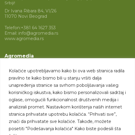
Srbiji!
Dr Ivana Ribara 84, VI/26
11070 Novi Beograd
Telefon:
+381 64 1627 353
Email:
info@agromedia.rs
www.agromedia.rs
Agromedia
O nama
Kolačiće upotrebljavamo kako bi ova web stranica radila
Svet poljoprivrede
pravilno te kako bismo bili u stanju vršiti dalja
Marketing usluge
unapređenja stranice sa svrhom poboljšavanja vašeg
korisničkog iskustva, kako bismo personalizovali sadržaj i
Tražimo saradnike
oglase, omogućili funkcionalnost društvenih medija i
analizirali promet. Nastavkom korištenja naših internet
Kontakt
stranica prihvatate upotrebu kolačića. “Prihvati sve”,
znači da prihvatate sve kolačiće. Takođe, možete
Kontakt
posetiti "Podešavanja kolačića" Kako biste podesili šta