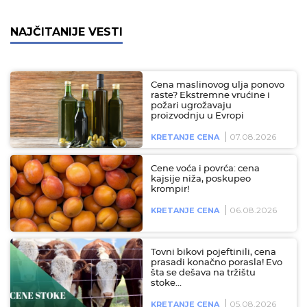
NAJČITANIJE VESTI
Cena maslinovog ulja ponovo
raste? Ekstremne vrućine i
požari ugrožavaju
proizvodnju u Evropi
07.08.2026
KRETANJE CENA
Cene voća i povrća: cena
kajsije niža, poskupeo
krompir!
06.08.2026
KRETANJE CENA
Tovni bikovi pojeftinili, cena
prasadi konačno porasla! Evo
šta se dešava na tržištu
stoke…
05.08.2026
KRETANJE CENA