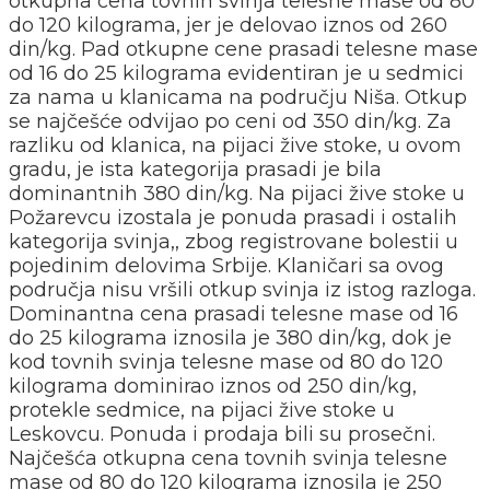
otkupna cena tovnih svinja telesne mase od 80
do 120 kilograma, jer je delovao iznos od 260
din/kg. Pad otkupne cene prasadi telesne mase
od 16 do 25 kilograma evidentiran je u sedmici
za nama u klanicama na području Niša. Otkup
se najčešće odvijao po ceni od 350 din/kg. Za
razliku od klanica, na pijaci žive stoke, u ovom
gradu, je ista kategorija prasadi je bila
dominantnih 380 din/kg. Na pijaci žive stoke u
Požarevcu izostala je ponuda prasadi i ostalih
kategorija svinja,, zbog registrovane bolestii u
pojedinim delovima Srbije. Klaničari sa ovog
područja nisu vršili otkup svinja iz istog razloga.
Dominantna cena prasadi telesne mase od 16
do 25 kilograma iznosila je 380 din/kg, dok je
kod tovnih svinja telesne mase od 80 do 120
kilograma dominirao iznos od 250 din/kg,
protekle sedmice, na pijaci žive stoke u
Leskovcu. Ponuda i prodaja bili su prosečni.
Najčešća otkupna cena tovnih svinja telesne
mase od 80 do 120 kilograma iznosila je 250