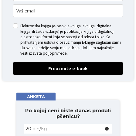
Elektronska knjiga (e-book, e-knjiga, eknjiga, digitalna
knjiga, ili čak e-izdanje) je publikacija knjige u digitalnoj,
elektronskoj formi koja se sastoji od teksta i slika. Sa
prihvatanjem uslova o
preuzimanju E-knjige
saglasan sam i
da svake nedelje svoju mejl adresu dobijam najvažnije
vesti iz sveta poljoprivrede.
Preuzmite e-book
ANKETA
Po kojoj ceni biste danas prodali
pšenicu?
20 din/kg