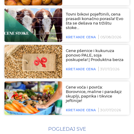
Tovni bikovi pojeftinili, cena
prasadi konačno porasla! Evo
šta se dešava na tržištu
stoke...
05/08/2026
KRETANJE CENA
Cene pšenice i kukuruza
ponovo PALE, soja
poskupela! | Produktna berza
31/07/2026
KRETANJE CENA
Cene voća i povrća:
Borovnice, maline i paradajz
skuplji, paprika i tikvice
jeftinije!
30/07/2026
KRETANJE CENA
POGLEDAJ SVE