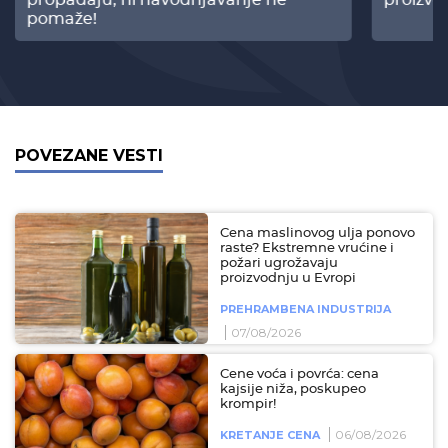
pomaže!
POVEZANE VESTI
Cena maslinovog ulja ponovo
raste? Ekstremne vrućine i
požari ugrožavaju
proizvodnju u Evropi
PREHRAMBENA INDUSTRIJA
07/08/2026
Cene voća i povrća: cena
kajsije niža, poskupeo
krompir!
06/08/2026
KRETANJE CENA