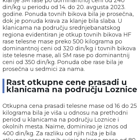
klanje SM rase po dominantnoj ceni od 240
din/kg u periodu od 14. do 20. avgusta 2023.
godine. Ponuda tovnih bikova bila je prosečna,
dok je ponuda krava za klanje bila slaba. U
klanicama na području srednjebanatskog
regiona evidentiran je otkup tovnih bikova HF
rase telesne mase preko 500 kilograma po
dominantnoj ceni od 320 din/kg i tovnih bikova
iste telesne mase, ali SM rase po dominantnij
ceni od 350 din/kg. Ponuda obe rase bila je
prosečna u sedmici za nama.
Rast otkupne cene prasadi u
klanicama na području Loznice
Otkupna cena prasadi telesne mase od 16 do 25
kilograma bila je viša u odnosu na prethodni
period u klanicama na području Loznice i
okolnih mesta. Naime, dominirao je iznos od
400 din/kg. Za razliku od njih niža je bila