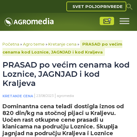
SVET POLJOPRIVREDE
Početna
»
Agro teme
»
Kretanje cena
»
PRASAD po većim
cenama kod Loznice, JAGNJAD i kod Kraljeva
PRASAD po većim cenama kod
Loznice, JAGNJAD i kod
Kraljeva
23/08/2023
agromedia
KRETANJE CENA
Dominantna cena teladi dostigla iznos od
820 din/kg na stočnoj pijaci u Kraljevu.
Uočen rast otkupne cene prasadi u
klanicama na području Loznice. Skuplja
jagnjad na području Kraljeva i Loznice