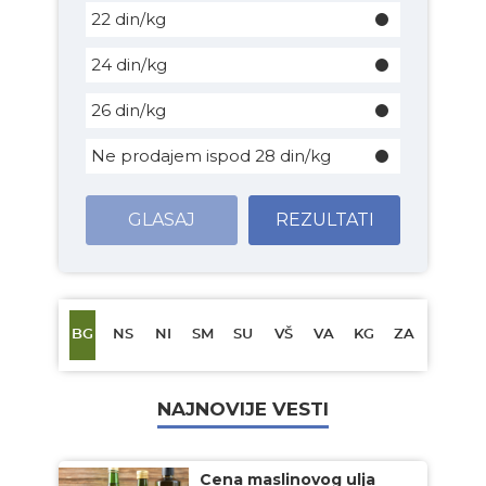
22 din/kg
24 din/kg
26 din/kg
Ne prodajem ispod 28 din/kg
GLASAJ
REZULTATI
BG
NS
NI
SM
SU
VŠ
VA
KG
ZA
NAJNOVIJE VESTI
Cena maslinovog ulja