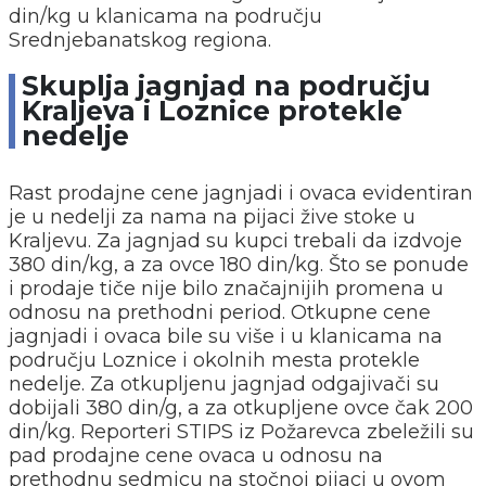
din/kg u klanicama na području
Srednjebanatskog regiona.
Skuplja jagnjad na području
Kraljeva i Loznice protekle
nedelje
Rast prodajne cene jagnjadi i ovaca evidentiran
je u nedelji za nama na pijaci žive stoke u
Kraljevu. Za jagnjad su kupci trebali da izdvoje
380 din/kg, a za ovce 180 din/kg. Što se ponude
i prodaje tiče nije bilo značajnijih promena u
odnosu na prethodni period. Otkupne cene
jagnjadi i ovaca bile su više i u klanicama na
području Loznice i okolnih mesta protekle
nedelje. Za otkupljenu jagnjad odgajivači su
dobijali 380 din/g, a za otkupljene ovce čak 200
din/kg. Reporteri STIPS iz Požarevca zbeležili su
pad prodajne cene ovaca u odnosu na
prethodnu sedmicu na stočnoj pijaci u ovom