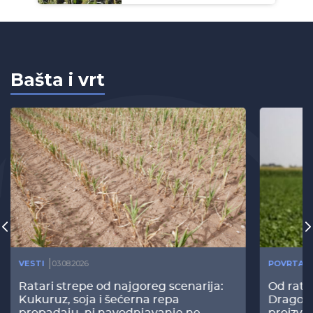
Bašta i vrt
VESTI
03.08.2026
POVRTAR
Ratari strepe od najgoreg scenarija:
Od rata
Kukuruz, soja i šećerna repa
Dragomi
propadaju, ni navodnjavanje ne
proizvo