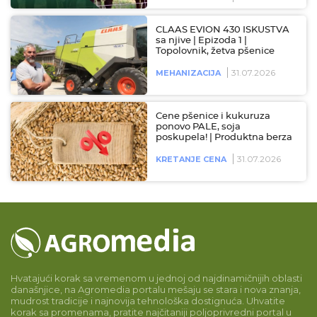
CLAAS EVION 430 ISKUSTVA
sa njive | Epizoda 1 |
Topolovnik, žetva pšenice
31.07.2026
MEHANIZACIJA
Cene pšenice i kukuruza
ponovo PALE, soja
poskupela! | Produktna berza
31.07.2026
KRETANJE CENA
Hvatajući korak sa vremenom u jednoj od najdinamičnijih oblasti
današnjice, na Agromedia portalu mešaju se stara i nova znanja,
mudrost tradicije i najnovija tehnološka dostignuća. Uhvatite
korak sa promenama, pratite najčitaniji poljoprivredni portal u