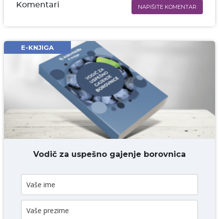
Komentari
NAPIŠITE KOMENTAR
Ime i prezime* obavezno
Email* obavezno
E-KNJIGA
Komentar* obavezno
DODAJ KOMENTAR
Vodič za uspešno gajenje borovnica