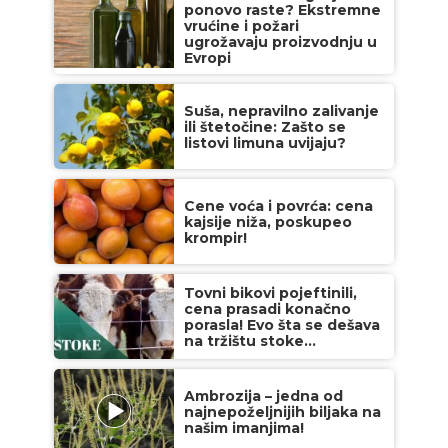
ponovo raste? Ekstremne
vrućine i požari
ugrožavaju proizvodnju u
Evropi
Suša, nepravilno zalivanje
ili štetočine: Zašto se
listovi limuna uvijaju?
Cene voća i povrća: cena
kajsije niža, poskupeo
krompir!
Tovni bikovi pojeftinili,
cena prasadi konačno
porasla! Evo šta se dešava
na tržištu stoke...
Ambrozija – jedna od
najnepoželjnijih biljaka na
našim imanjima!