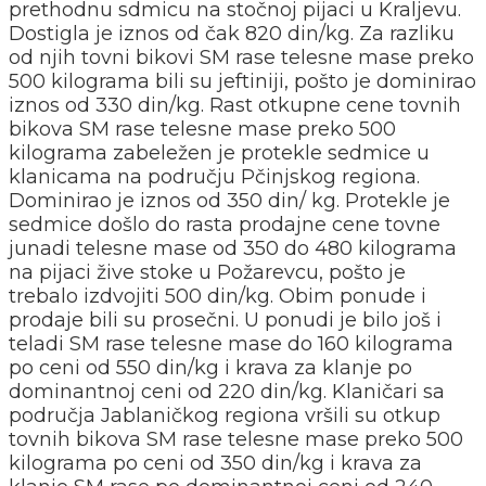
prethodnu sdmicu na stočnoj pijaci u Kraljevu.
Dostigla je iznos od čak 820 din/kg. Za razliku
od njih tovni bikovi SM rase telesne mase preko
500 kilograma bili su jeftiniji, pošto je dominirao
iznos od 330 din/kg. Rast otkupne cene tovnih
bikova SM rase telesne mase preko 500
kilograma zabeležen je protekle sedmice u
klanicama na području Pčinjskog regiona.
Dominirao je iznos od 350 din/ kg. Protekle je
sedmice došlo do rasta prodajne cene tovne
junadi telesne mase od 350 do 480 kilograma
na pijaci žive stoke u Požarevcu, pošto je
trebalo izdvojiti 500 din/kg. Obim ponude i
prodaje bili su prosečni. U ponudi je bilo još i
teladi SM rase telesne mase do 160 kilograma
po ceni od 550 din/kg i krava za klanje po
dominantnoj ceni od 220 din/kg. Klaničari sa
područja Jablaničkog regiona vršili su otkup
tovnih bikova SM rase telesne mase preko 500
kilograma po ceni od 350 din/kg i krava za