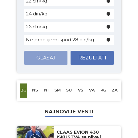
22 din/kg
24 din/kg
26 din/kg
Ne prodajem ispod 28 din/kg
GLASAJ
REZULTATI
BG
NS
NI
SM
SU
VŠ
VA
KG
ZA
NAJNOVIJE VESTI
CLAAS EVION 430
ISKUSTVA sa njive |