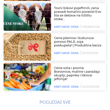
Tovni bikovi pojeftinili, cena
prasadi konačno porasla! Evo
šta se dešava na tržištu
stoke...
05/08/2026
KRETANJE CENA
Cene pšenice i kukuruza
ponovo PALE, soja
poskupela! | Produktna berza
31/07/2026
KRETANJE CENA
Cene voća i povrća:
Borovnice, maline i paradajz
skuplji, paprika i tikvice
jeftinije!
30/07/2026
KRETANJE CENA
POGLEDAJ SVE