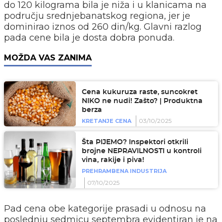
do 120 kilograma bila je niža i u klanicama na
području srednjebanatskog regiona, jer je
dominirao iznos od 260 din/kg. Glavni razlog
pada cene bila je dosta dobra ponuda.
MOŽDA VAS ZANIMA
Cena kukuruza raste, suncokret
NIKO ne nudi! Zašto? | Produktna
berza
03/10/2025
KRETANJE CENA
Šta PIJEMO? Inspektori otkrili
brojne NEPRAVILNOSTI u kontroli
vina, rakije i piva!
PREHRAMBENA INDUSTRIJA
07/10/2025
Pad cena obe kategorije prasadi u odnosu na
poslednju sedmicu septembra evidentiran je na