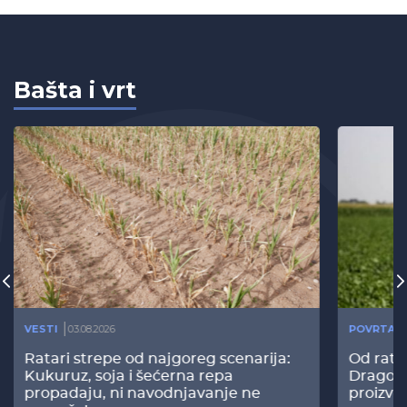
Bašta i vrt
VESTI
03.08.2026
POVRTAR
Ratari strepe od najgoreg scenarija:
Od rata
Kukuruz, soja i šećerna repa
Dragomi
propadaju, ni navodnjavanje ne
proizvo