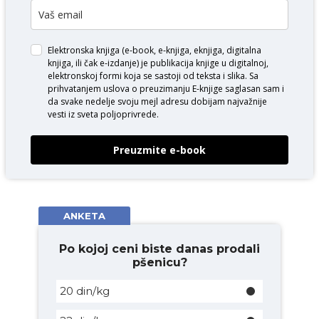
Elektronska knjiga (e-book, e-knjiga, eknjiga, digitalna
knjiga, ili čak e-izdanje) je publikacija knjige u digitalnoj,
elektronskoj formi koja se sastoji od teksta i slika. Sa
prihvatanjem uslova o
preuzimanju E-knjige
saglasan sam i
da svake nedelje svoju mejl adresu dobijam najvažnije
vesti iz sveta poljoprivrede.
Preuzmite e-book
ANKETA
Po kojoj ceni biste danas prodali
pšenicu?
20 din/kg