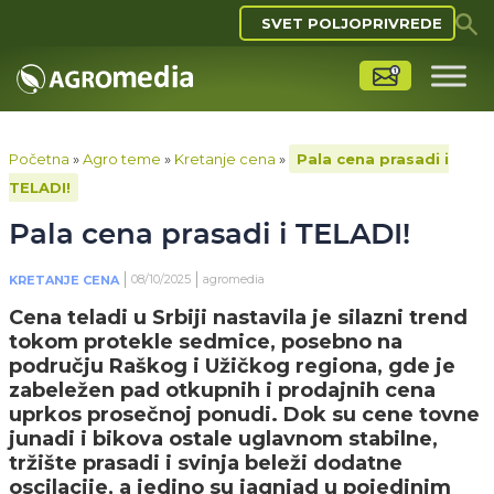
SVET POLJOPRIVREDE
Početna
»
Agro teme
»
Kretanje cena
»
Pala cena prasadi i
TELADI!
Pala cena prasadi i TELADI!
08/10/2025
agromedia
KRETANJE CENA
Cena teladi u Srbiji nastavila je silazni trend
tokom protekle sedmice, posebno na
području Raškog i Užičkog regiona, gde je
zabeležen pad otkupnih i prodajnih cena
uprkos prosečnoj ponudi. Dok su cene tovne
junadi i bikova ostale uglavnom stabilne,
tržište prasadi i svinja beleži dodatne
oscilacije, a jedino su jagnjad u pojedinim