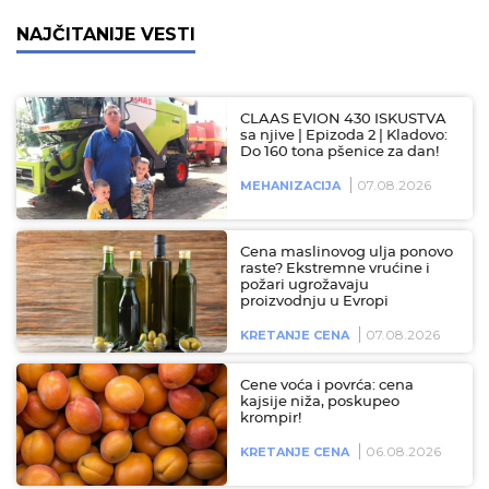
NAJČITANIJE VESTI
CLAAS EVION 430 ISKUSTVA
sa njive | Epizoda 2 | Kladovo:
Do 160 tona pšenice za dan!
07.08.2026
MEHANIZACIJA
Cena maslinovog ulja ponovo
raste? Ekstremne vrućine i
požari ugrožavaju
proizvodnju u Evropi
07.08.2026
KRETANJE CENA
Cene voća i povrća: cena
kajsije niža, poskupeo
krompir!
06.08.2026
KRETANJE CENA