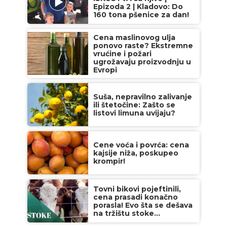
Epizoda 2 | Kladovo: Do
160 tona pšenice za dan!
Cena maslinovog ulja
ponovo raste? Ekstremne
vrućine i požari
ugrožavaju proizvodnju u
Evropi
Suša, nepravilno zalivanje
ili štetočine: Zašto se
listovi limuna uvijaju?
Cene voća i povrća: cena
kajsije niža, poskupeo
krompir!
Tovni bikovi pojeftinili,
cena prasadi konačno
porasla! Evo šta se dešava
na tržištu stoke...