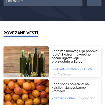
pomaže!
POVEZANE VESTI
Cena maslinovog ulja ponovo
raste? Ekstremne vrućine i
požari ugrožavaju
proizvodnju u Evropi
PREHRAMBENA INDUSTRIJA
07/08/2026
Cene voća i povrća: cena
kajsije niža, poskupeo
krompir!
06/08/2026
KRETANJE CENA