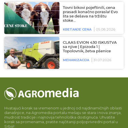
Tovni bikovi pojeftinili, cena
prasadi konačno porasla! Evo
šta se dešava na tržištu
stoke…
05.08.2026
KRETANJE CENA
CLAAS EVION 430 ISKUSTVA
sa njive | Epizoda 1 |
Topolovnik, žetva pšenice
31.07.2026
MEHANIZACIJA
Hvatajući korak sa vremenom u jednoj od najdinamičnijih oblasti
današnjice, na Agromedia portalu mešaju se stara i nova znanja,
mudrost tradicije i najnovija tehnološka dostignuća. Uhvatite
korak sa promenama, pratite najčitaniji poljoprivredni portal u
Srbiji!