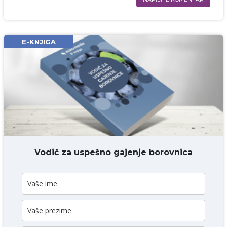
Ime i prezime* obavezno
Email* obavezno
E-KNJIGA
Komentar* obavezno
DODAJ KOMENTAR
Vodič za uspešno gajenje borovnica