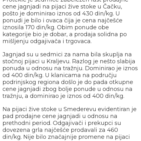
cene jagnjadi na pijaci žive stoke u Čačku,
pošto je dominirao iznos od 430 din/kg. U
ponudi je bilo i ovaca čija je cena najčešće
iznosila 170 din/kg. Obim ponude obe
kategorije bio je dobar, a prodaja solidna po
mišljenju odgajivača i trgovaca.
Jagnjad su u sedmici za nama bila skuplja na
stočnoj pijaci u Kraljevu. Razlog je nešto slabija
ponuda u odnosu na tražnju. Dominirao je iznos
od 400 din/kg. U klanicama na području
podrinjskog regiona došlo je do pada otkupne
cene jagnjadi zbog bolje ponude u odnosu na
tražnju, a dominirao je iznos od 400 din/kg.
Na pijaci žive stoke u Smederevu evidentiran je
pad prodajne cene jagnjadi u odnosu na
prethodni period. Odgajivači i prekupci su
dovezena grla najčešće prodavali za 460
din/kg. Nije bilo značajnije promene na pijaci