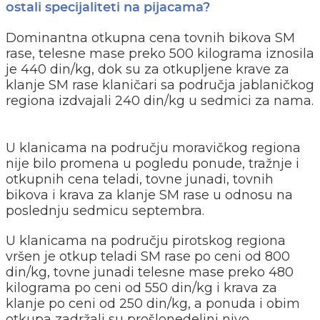
ostali specijaliteti na pijacama?
Dominantna otkupna cena tovnih bikova SM
rase, telesne mase preko 500 kilograma iznosila
je 440 din/kg, dok su za otkupljene krave za
klanje SM rase klaničari sa područja jablaničkog
regiona izdvajali 240 din/kg u sedmici za nama.
U klanicama na području moravičkog regiona
nije bilo promena u pogledu ponude, tražnje i
otkupnih cena teladi, tovne junadi, tovnih
bikova i krava za klanje SM rase u odnosu na
poslednju sedmicu septembra.
U klanicama na području pirotskog regiona
vršen je otkup teladi SM rase po ceni od 800
din/kg, tovne junadi telesne mase preko 480
kilograma po ceni od 550 din/kg i krava za
klanje po ceni od 250 din/kg, a ponuda i obim
otkupa zadržali su prošlonedeljni nivo.