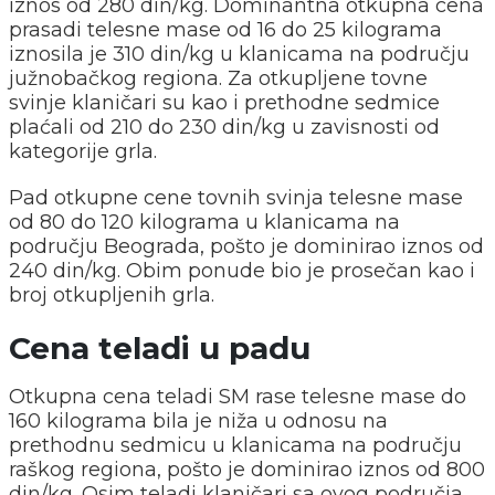
iznos od 280 din/kg. Dominantna otkupna cena
prasadi telesne mase od 16 do 25 kilograma
iznosila je 310 din/kg u klanicama na području
južnobačkog regiona. Za otkupljene tovne
svinje klaničari su kao i prethodne sedmice
plaćali od 210 do 230 din/kg u zavisnosti od
kategorije grla.
Pad otkupne cene tovnih svinja telesne mase
od 80 do 120 kilograma u klanicama na
području Beograda, pošto je dominirao iznos od
240 din/kg. Obim ponude bio je prosečan kao i
broj otkupljenih grla.
Cena teladi u padu
Otkupna cena teladi SM rase telesne mase do
160 kilograma bila je niža u odnosu na
prethodnu sedmicu u klanicama na području
raškog regiona, pošto je dominirao iznos od 800
din/kg. Osim teladi klaničari sa ovog područja