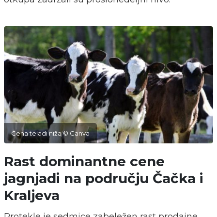
Cena teladi niža © Canva
Rast dominantne cene
jagnjadi na području Čačka i
Kraljeva
Protekle je sedmice zabeležen rast prodajne