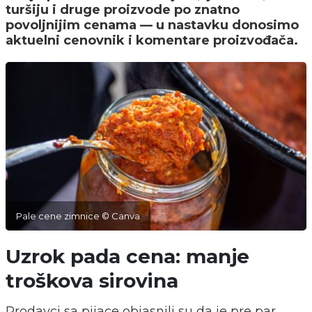
turšiju i druge proizvode po znatno
povoljnijim cenama — u nastavku donosimo
aktuelni cenovnik i komentare proizvođača.
Pale cene zimnice © Canva
Uzrok pada cena: manje
troškova sirovina
Prodavci sa pijace objasnili su da je pre par