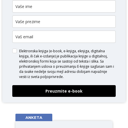
Elektronska knjiga (e-book, e-knjiga, eknjiga, digitalna
knjiga, ili čak e-izdanje) je publikacija knjige u digitalnoj,
elektronskoj formi koja se sastoji od teksta i slika. Sa
prihvatanjem uslova o
preuzimanju E-knjige
saglasan sam i
da svake nedelje svoju mejl adresu dobijam najvažnije
vesti iz sveta poljoprivrede.
Preuzmite e-book
ANKETA