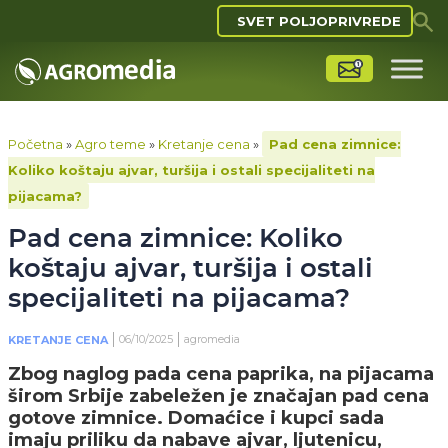
SVET POLJOPRIVREDE
Početna
»
Agro teme
»
Kretanje cena
»
Pad cena zimnice:
Koliko koštaju ajvar, turšija i ostali specijaliteti na
pijacama?
Pad cena zimnice: Koliko
koštaju ajvar, turšija i ostali
specijaliteti na pijacama?
06/10/2025
agromedia
KRETANJE CENA
Zbog naglog pada cena paprika, na pijacama
širom Srbije zabeležen je značajan pad cena
gotove zimnice. Domaćice i kupci sada
imaju priliku da nabave ajvar, ljutenicu,