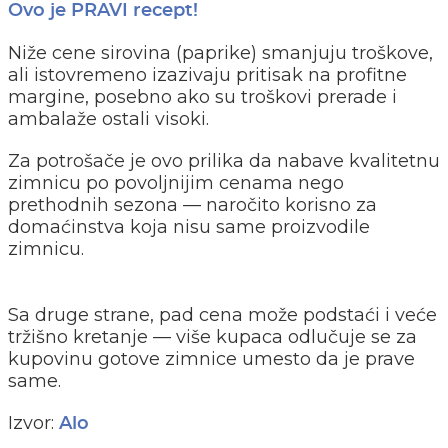
Ovo je PRAVI recept!
Niže cene sirovina (paprike) smanjuju troškove,
ali istovremeno izazivaju pritisak na profitne
margine, posebno ako su troškovi prerade i
ambalaže ostali visoki.
Za potrošače je ovo prilika da nabave kvalitetnu
zimnicu po povoljnijim cenama nego
prethodnih sezona — naročito korisno za
domaćinstva koja nisu same proizvodile
zimnicu.
Sa druge strane, pad cena može podstaći i veće
tržišno kretanje — više kupaca odlučuje se za
kupovinu gotove zimnice umesto da je prave
same.
Izvor:
Alo