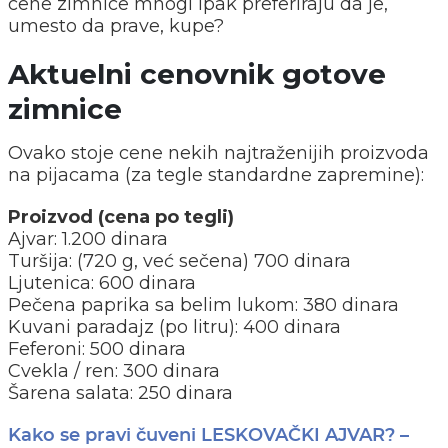
cene zimnice mnogi ipak preferiraju da je,
umesto da prave, kupe?
Aktuelni cenovnik gotove
zimnice
Ovako stoje cene nekih najtraženijih proizvoda
na pijacama (za tegle standardne zapremine):
Proizvod (cena po tegli)
Ajvar: 1.200 dinara
Turšija: (720 g, već sečena) 700 dinara
Ljutenica: 600 dinara
Pečena paprika sa belim lukom: 380 dinara
Kuvani paradajz (po litru): 400 dinara
Feferoni: 500 dinara
Cvekla / ren: 300 dinara
Šarena salata: 250 dinara
Kako se pravi čuveni LESKOVAČKI AJVAR? –