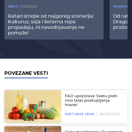
VESTI
03.08.2026
POVRTAR
Ratari strepe od najgoreg scenarija:
Od rata
Kukuruz, soja i šećerna repa
Dragomi
propadaju, ni navodnjavanje ne
proizvo
pomaže!
POVEZANE VESTI
FAO upozorava: Svetu preti
novi talas poskupljenja
hrane!
08/08/2026
KRETANJE CENA