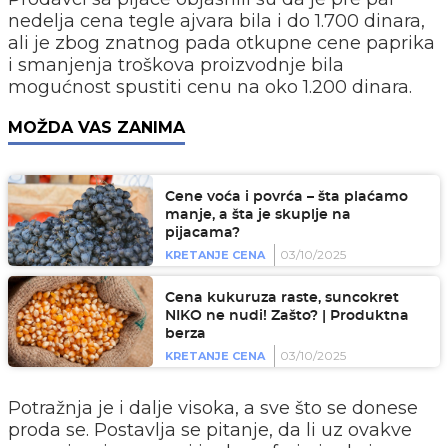
nedelja cena tegle ajvara bila i do 1.700 dinara,
ali je zbog znatnog pada otkupne cene paprika
i smanjenja troškova proizvodnje bila
mogućnost spustiti cenu na oko 1.200 dinara.
MOŽDA VAS ZANIMA
Cene voća i povrća – šta plaćamo
manje, a šta je skuplje na
pijacama?
03/10/2025
KRETANJE CENA
Cena kukuruza raste, suncokret
NIKO ne nudi! Zašto? | Produktna
berza
03/10/2025
KRETANJE CENA
Potražnja je i dalje visoka, a sve što se donese
proda se. Postavlja se pitanje, da li uz ovakve