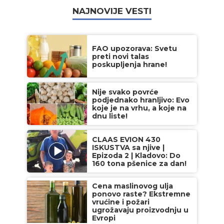
NAJNOVIJE VESTI
FAO upozorava: Svetu
preti novi talas
poskupljenja hrane!
Nije svako povrće
podjednako hranljivo: Evo
koje je na vrhu, a koje na
dnu liste!
CLAAS EVION 430
ISKUSTVA sa njive |
Epizoda 2 | Kladovo: Do
160 tona pšenice za dan!
Cena maslinovog ulja
ponovo raste? Ekstremne
vrućine i požari
ugrožavaju proizvodnju u
Evropi