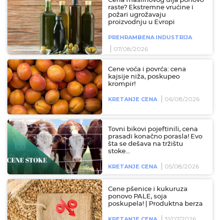
Cena maslinovog ulja ponovo
raste? Ekstremne vrućine i
požari ugrožavaju
proizvodnju u Evropi
PREHRAMBENA INDUSTRIJA
07/08/2026
Cene voća i povrća: cena
kajsije niža, poskupeo
krompir!
06/08/2026
KRETANJE CENA
Tovni bikovi pojeftinili, cena
prasadi konačno porasla! Evo
šta se dešava na tržištu
stoke...
05/08/2026
KRETANJE CENA
Cene pšenice i kukuruza
ponovo PALE, soja
poskupela! | Produktna berza
31/07/2026
KRETANJE CENA