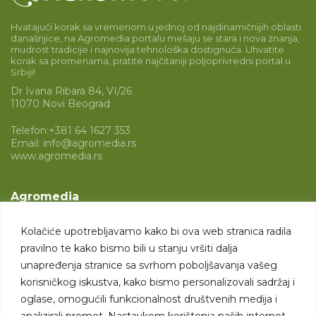
Hvatajući korak sa vremenom u jednoj od najdinamičnijih oblasti
današnjice, na Agromedia portalu mešaju se stara i nova znanja,
mudrost tradicije i najnovija tehnološka dostignuća. Uhvatite
korak sa promenama, pratite najčitaniji poljoprivredni portal u
Srbiji!
Dr Ivana Ribara 84, VI/26
11070 Novi Beograd
Telefon:
+381 64 1627 353
Email:
info@agromedia.rs
www.agromedia.rs
Agromedia
O nama
Kolačiće upotrebljavamo kako bi ova web stranica radila
Svet poljoprivrede
pravilno te kako bismo bili u stanju vršiti dalja
Marketing usluge
unapređenja stranice sa svrhom poboljšavanja vašeg
korisničkog iskustva, kako bismo personalizovali sadržaj i
Tražimo saradnike
oglase, omogućili funkcionalnost društvenih medija i
analizirali promet. Nastavkom korištenja naših internet