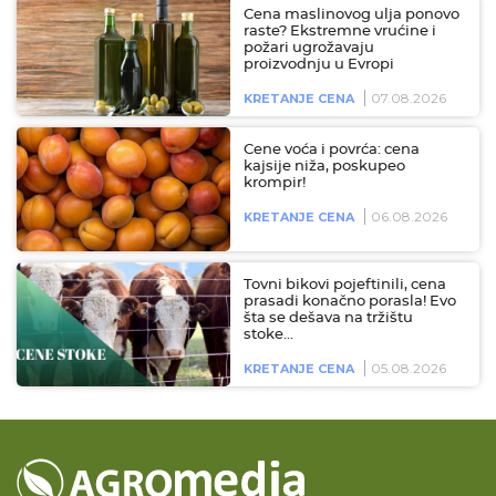
Cena maslinovog ulja ponovo
raste? Ekstremne vrućine i
požari ugrožavaju
proizvodnju u Evropi
07.08.2026
KRETANJE CENA
Cene voća i povrća: cena
kajsije niža, poskupeo
krompir!
06.08.2026
KRETANJE CENA
Tovni bikovi pojeftinili, cena
prasadi konačno porasla! Evo
šta se dešava na tržištu
stoke…
05.08.2026
KRETANJE CENA