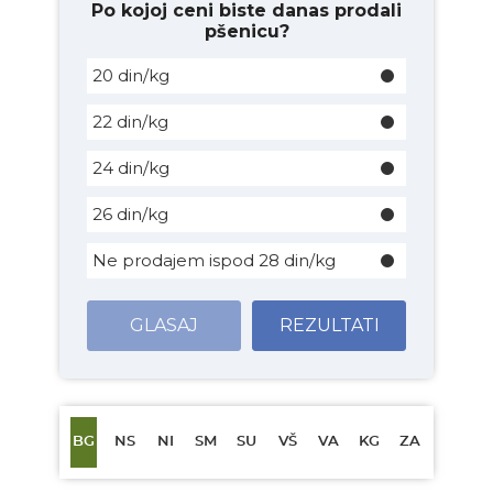
Po kojoj ceni biste danas prodali
pšenicu?
20 din/kg
22 din/kg
24 din/kg
26 din/kg
Ne prodajem ispod 28 din/kg
GLASAJ
REZULTATI
BG
NS
NI
SM
SU
VŠ
VA
KG
ZA