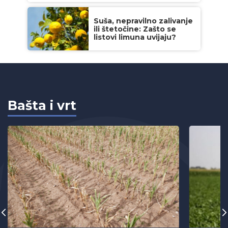
Suša, nepravilno zalivanje
ili štetočine: Zašto se
listovi limuna uvijaju?
Bašta i vrt