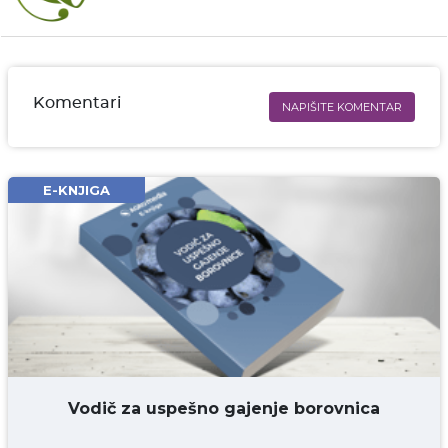
Komentari
NAPIŠITE KOMENTAR
Ime i prezime* obavezno
Email* obavezno
E-KNJIGA
Komentar* obavezno
DODAJ KOMENTAR
Vodič za uspešno gajenje borovnica