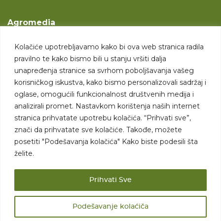
Agromedia
O nama
Kolačiće upotrebljavamo kako bi ova web stranica radila
Svet poljoprivrede
pravilno te kako bismo bili u stanju vršiti dalja
Marketing usluge
unapređenja stranice sa svrhom poboljšavanja vašeg
korisničkog iskustva, kako bismo personalizovali sadržaj i
Tražimo saradnike
oglase, omogućili funkcionalnost društvenih medija i
analizirali promet. Nastavkom korištenja naših internet
Kontakt
stranica prihvatate upotrebu kolačića. “Prihvati sve”,
znači da prihvatate sve kolačiće. Takođe, možete
Kontakt
posetiti "Podešavanja kolačića" Kako biste podesili šta
želite.
Prihvati Sve
Podešavanje kolaćiča
Sva prava zadržana. 2007 - 2026. © Agromedia d.o.o.
Uslovi korišćenja
Politika privatnosti
Uslovi korišćenja i kupovine