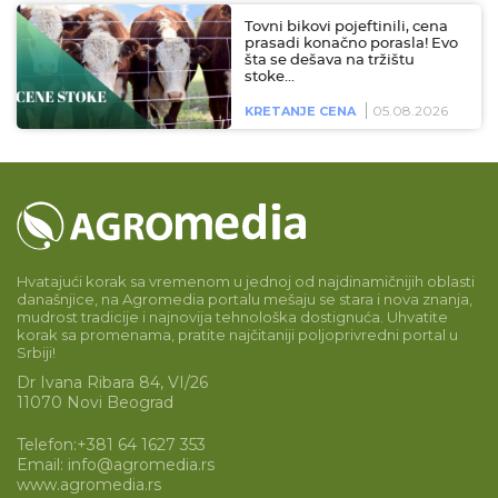
Tovni bikovi pojeftinili, cena
prasadi konačno porasla! Evo
šta se dešava na tržištu
stoke…
05.08.2026
KRETANJE CENA
Hvatajući korak sa vremenom u jednoj od najdinamičnijih oblasti
današnjice, na Agromedia portalu mešaju se stara i nova znanja,
mudrost tradicije i najnovija tehnološka dostignuća. Uhvatite
korak sa promenama, pratite najčitaniji poljoprivredni portal u
Srbiji!
Dr Ivana Ribara 84, VI/26
11070 Novi Beograd
Telefon:
+381 64 1627 353
Email:
info@agromedia.rs
www.agromedia.rs