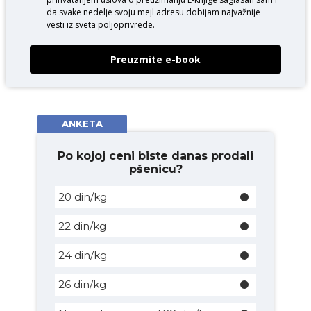
da svake nedelje svoju mejl adresu dobijam najvažnije
vesti iz sveta poljoprivrede.
Preuzmite e-book
ANKETA
Po kojoj ceni biste danas prodali
pšenicu?
20 din/kg
22 din/kg
24 din/kg
26 din/kg