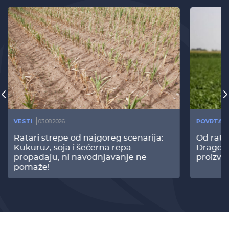
VESTI
03.08.2026
POVRTAR
Ratari strepe od najgoreg scenarija:
Od rata
Kukuruz, soja i šećerna repa
Dragomi
propadaju, ni navodnjavanje ne
proizvo
pomaže!