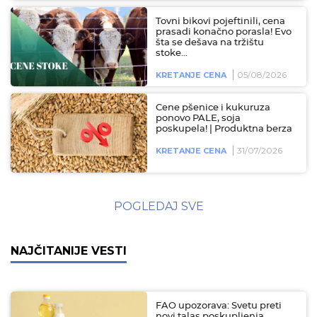
Tovni bikovi pojeftinili, cena
prasadi konačno porasla! Evo
šta se dešava na tržištu
stoke...
05/08/2026
KRETANJE CENA
Cene pšenice i kukuruza
ponovo PALE, soja
poskupela! | Produktna berza
31/07/2026
KRETANJE CENA
POGLEDAJ SVE
NAJČITANIJE VESTI
FAO upozorava: Svetu preti
novi talas poskupljenja