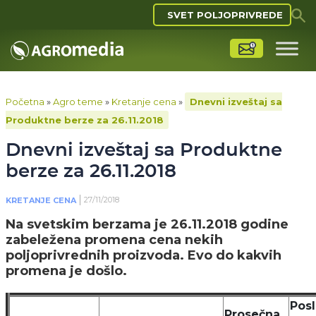
SVET POLJOPRIVREDE
Početna
»
Agro teme
»
Kretanje cena
»
Dnevni izveštaj sa
Produktne berze za 26.11.2018
Dnevni izveštaj sa Produktne
berze za 26.11.2018
27/11/2018
KRETANJE CENA
Na svetskim berzama je 26.11.2018 godine
zabeležena promena cena nekih
poljoprivrednih proizvoda. Evo do kakvih
promena je došlo.
Pos
Prosečna