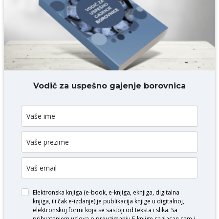
DODAJ KOMENTAR
Vodič za uspešno gajenje borovnica
Elektronska knjiga (e-book, e-knjiga, eknjiga, digitalna
knjiga, ili čak e-izdanje) je publikacija knjige u digitalnoj,
elektronskoj formi koja se sastoji od teksta i slika. Sa
prihvatanjem uslova o
preuzimanju E-knjige
saglasan sam i