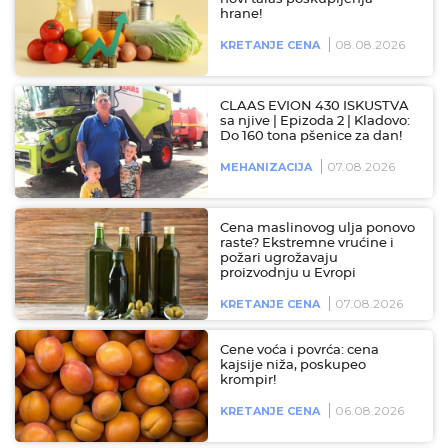
hrane!
08.08.2026
KRETANJE CENA
CLAAS EVION 430 ISKUSTVA
sa njive | Epizoda 2 | Kladovo:
Do 160 tona pšenice za dan!
07.08.2026
MEHANIZACIJA
Cena maslinovog ulja ponovo
raste? Ekstremne vrućine i
požari ugrožavaju
proizvodnju u Evropi
07.08.2026
KRETANJE CENA
Cene voća i povrća: cena
kajsije niža, poskupeo
krompir!
06.08.2026
KRETANJE CENA