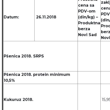
zak
cena sa
cen
PDV-om
PDV
Datum:
26.11.2018
(din/kg) –
(din
Produktna
Pro
berza
ber
Novi Sad
Nov
Pšenica 2018. SRPS
Pšenica 2018. protein minimum
10,5%
Kukuruz 2018.
15,9