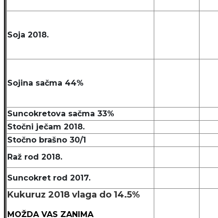
Soja 2018.
Sojina sačma 44%
Suncokretova sačma 33%
Stočni ječam 2018.
Stočno brašno 30/1
Raž rod 2018.
Suncokret rod 2017.
Kukuruz 2018 vlaga do 14.5%
MOŽDA VAS ZANIMA