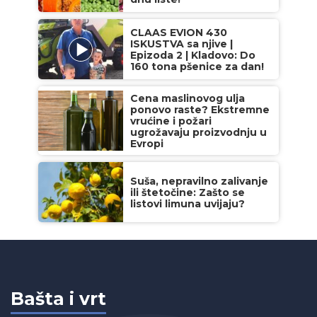
CLAAS EVION 430
ISKUSTVA sa njive |
Epizoda 2 | Kladovo: Do
160 tona pšenice za dan!
Cena maslinovog ulja
ponovo raste? Ekstremne
vrućine i požari
ugrožavaju proizvodnju u
Evropi
Suša, nepravilno zalivanje
ili štetočine: Zašto se
listovi limuna uvijaju?
Bašta i vrt