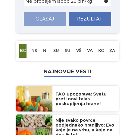
Ne prodajem ispod 28 din/kg
GLASAJ
REZULTATI
BG
NS
NI
SM
SU
VŠ
VA
KG
ZA
NAJNOVIJE VESTI
FAO upozorava: Svetu
preti novi talas
poskupljenja hrane!
Nije svako povrće
podjednako hranljivo: Evo
koje je na vrhu, a koje na
dnu liste!