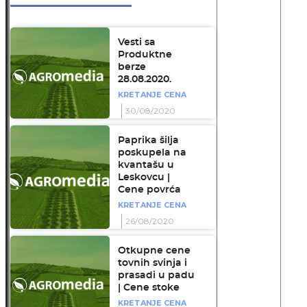
Vesti sa
Produktne
berze
28.08.2020.
KRETANJE CENA
30/08/2020
Paprika šilja
poskupela na
kvantašu u
Leskovcu |
Cene povrća
KRETANJE CENA
26/08/2020
Otkupne cene
tovnih svinja i
prasadi u padu
| Cene stoke
KRETANJE CENA