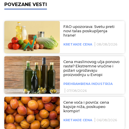
POVEZANE VESTI
FAO upozorava: Svetu preti
novi talas poskupljenja
hrane!
08/08/2026
KRETANJE CENA
Cena maslinovog ulja ponovo
raste? Ekstremne vrućine i
požari ugrožavaju
proizvodnju u Evropi
PREHRAMBENA INDUSTRIJA
07/08/2026
Cene voća i povrća: cena
kajsije niža, poskupeo
krompir!
06/08/2026
KRETANJE CENA