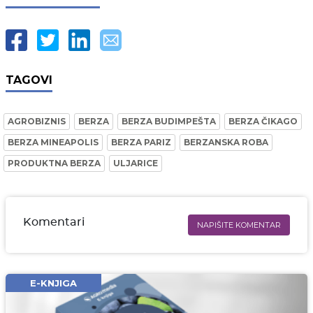
TAGOVI
AGROBIZNIS
BERZA
BERZA BUDIMPEŠTA
BERZA ČIKAGO
BERZA MINEAPOLIS
BERZA PARIZ
BERZANSKA ROBA
PRODUKTNA BERZA
ULJARICE
Komentari
NAPIŠITE KOMENTAR
Ime i prezime* obavezno
Email* obavezno
E-KNJIGA
Komentar* obavezno