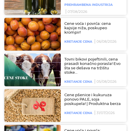
PREHRAMBENA INDUSTRIJA
07/08/2026
Cene voća i povrća: cena
kajsije niža, poskupeo
krompir!
06/08/2026
KRETANJE CENA
Tovni bikovi pojeftinili, cena
prasadi konačno porasla! Evo
šta se dešava na tržištu
stoke...
05/08/2026
KRETANJE CENA
Cene pšenice i kukuruza
ponovo PALE, soja
poskupela! | Produktna berza
31/07/2026
KRETANJE CENA
Cene voća i povrća: