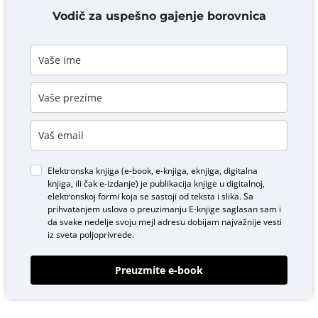
DODAJ KOMENTAR
Vodič za uspešno gajenje borovnica
Elektronska knjiga (e-book, e-knjiga, eknjiga, digitalna
knjiga, ili čak e-izdanje) je publikacija knjige u digitalnoj,
elektronskoj formi koja se sastoji od teksta i slika. Sa
prihvatanjem uslova o
preuzimanju E-knjige
saglasan sam i
da svake nedelje svoju mejl adresu dobijam najvažnije vesti
iz sveta poljoprivrede.
Preuzmite e-book