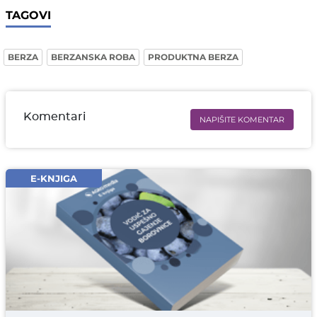
TAGOVI
BERZA
BERZANSKA ROBA
PRODUKTNA BERZA
Komentari
NAPIŠITE KOMENTAR
Ime i prezime* obavezno
Email* obavezno
E-KNJIGA
Komentar* obavezno