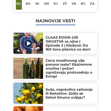
BG
NS
NI
SM
SU
VŠ
VA
KG
ZA
NAJNOVIJE VESTI
CLAAS EVION 430
ISKUSTVA sa njive |
Epizoda 2 | Kladovo: Do
160 tona pšenice za dan!
Cena maslinovog ulja
ponovo raste? Ekstremne
vrućine i požari
ugrožavaju proizvodnju u
Evropi
Suša, nepravilno zalivanje
ili štetočine: Zašto se
listovi limuna uvijaju?