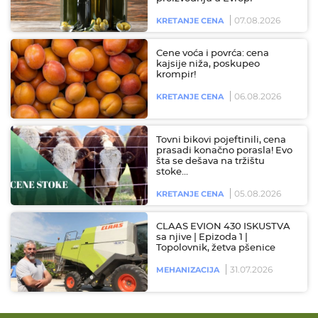
07.08.2026
KRETANJE CENA
Cene voća i povrća: cena
kajsije niža, poskupeo
krompir!
06.08.2026
KRETANJE CENA
Tovni bikovi pojeftinili, cena
prasadi konačno porasla! Evo
šta se dešava na tržištu
stoke…
05.08.2026
KRETANJE CENA
CLAAS EVION 430 ISKUSTVA
sa njive | Epizoda 1 |
Topolovnik, žetva pšenice
31.07.2026
MEHANIZACIJA