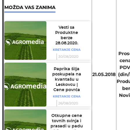
MOŽDA VAS ZANIMA
Vesti sa
Produktne
berze
28.08.2020.
KRETANJE CENA
Pros
30/08/2020
cen
PDV
Paprika šilja
21.05.2018
(din/
poskupela na
kvantašu u
Prod
Leskovcu |
be
Cene povrća
Novi
KRETANJE CENA
26/08/2020
Otkupne cene
tovnih svinja i
prasadi u padu