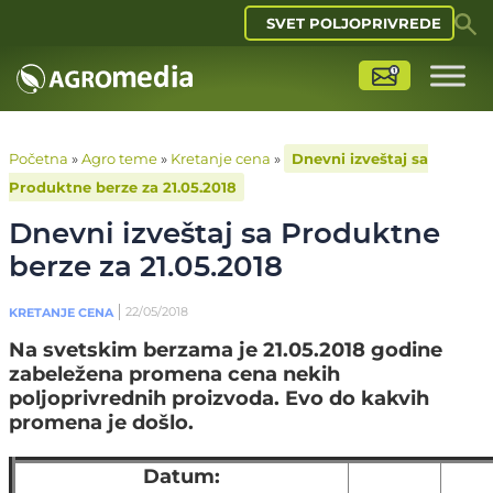
SVET POLJOPRIVREDE
Početna
»
Agro teme
»
Kretanje cena
»
Dnevni izveštaj sa
Produktne berze za 21.05.2018
Dnevni izveštaj sa Produktne
berze za 21.05.2018
22/05/2018
KRETANJE CENA
Na svetskim berzama je 21.05.2018 godine
zabeležena promena cena nekih
poljoprivrednih proizvoda. Evo do kakvih
promena je došlo.
Datum: