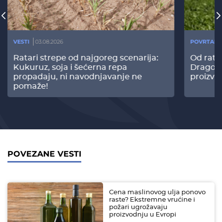
VESTI
03.08.2026
POVRTARS
Ratari strepe od najgoreg scenarija:
Od rata
Kukuruz, soja i šećerna repa
Dragomi
propadaju, ni navodnjavanje ne
proizvo
pomaže!
POVEZANE VESTI
Cena maslinovog ulja ponovo
raste? Ekstremne vrućine i
požari ugrožavaju
proizvodnju u Evropi