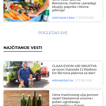
Borovnice, maline i paradajz
skuplji, paprika i tikvice
jeftinije!
30/07/2026
KRETANJE CENA
POGLEDAJ SVE
NAJČITANIJE VESTI
CLAAS EVION 430 ISKUSTVA
sa njive | Epizoda 2 | Kladovo:
Do 160 tona pšenice za dan!
07.08.2026
MEHANIZACIJA
Cena maslinovog ulja ponovo
raste? Ekstremne vrućine i
požari ugrožavaju
proizvodnju u Evropi