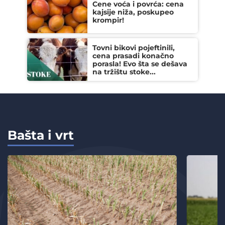
Cene voća i povrća: cena
kajsije niža, poskupeo
krompir!
Tovni bikovi pojeftinili,
cena prasadi konačno
porasla! Evo šta se dešava
na tržištu stoke...
Bašta i vrt