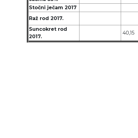
Stočni ječam 2017
Raž rod 2017.
Suncokret rod
40,15
2017.