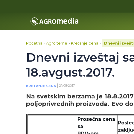
Početna
»
Agro teme
»
Kretanje cena
»
Dnevni izvešt
Dnevni izveštaj s
18.avgust.2017.
21/08/2017
KRETANJE CENA
Na svetskim berzama je 18.8.201
poljoprivrednih proizvoda. Evo do
Prosečna cena
Posle
sa
zaklj
PDV-om