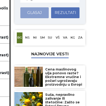
olis
GLASAJ
REZULTATI
rast)
BG
NS
NI
SM
SU
VŠ
VA
KG
ZA
NAJNOVIJE VESTI
(rast)
Cena maslinovog
(rast)
ulja ponovo raste?
Ekstremne vrućine i
požari ugrožavaju
proizvodnju u Evropi
Suša, nepravilno
zalivanje ili
štetočine: Zašto se