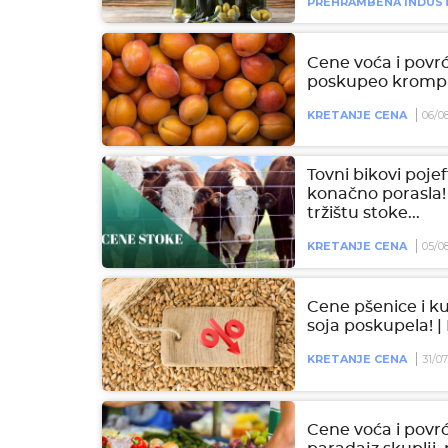
PREHRAMBENA INDUST
Cene voća i povrć
poskupeo krompi
KRETANJE CENA
06/0
Tovni bikovi pojef
konačno porasla!
tržištu stoke...
KRETANJE CENA
05/0
Cene pšenice i k
soja poskupela! 
KRETANJE CENA
31/0
Cene voća i povrć