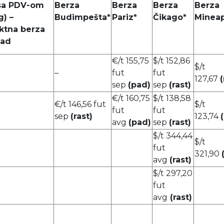
sa PDV-om
Berza
Berza
Berza
Berza
g) –
Budimpešta*
Pariz*
Čikago*
Mineap
ktna berza
Sad
€/t 155,75
$/t 152,86
$/t
–
fut
fut
127,67
(
sep
(pad)
sep
(rast)
€/t 160,75
$/t 138,58
€/t 146,56 fut
$/t
fut
fut
sep
(rast)
123,74
avg
(pad)
sep
(rast)
$/t 344,44
$/t
fut
321,90
avg
(rast)
$/t 297,20
fut
avg
(rast)