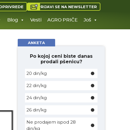
PRIJAVI SE NA NEWSLETTER
OPRIVREDE
Blog
Vesti
AGRO PRIČE
Još
ANKETA
Po kojoj ceni biste danas
prodali pšenicu?
20 din/kg
22 din/kg
24 din/kg
26 din/kg
Ne prodajem ispod 28
din/kg