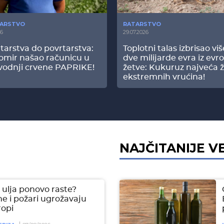
ARSTVO
RATARSTVO
26
29.07.2026
tarstva do povrtarstva:
Toplotni talas izbrisao vi
omir našao računicu u
dve milijarde evra iz evr
vodnji crvene PAPRIKE!
žetve: Kukuruz najveća ž
ekstremnih vrućina!
NAJČITANIJE V
ulja ponovo raste?
e i požari ugrožavaju
ropi