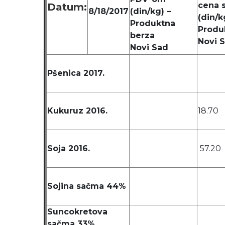
cena 
Datum:
8/18/2017
(din/kg) –
(din/k
Produktna
Produ
berza
Novi 
Novi Sad
Pšenica 2017.
Kukuruz 2016.
18.70
Soja 2016.
57.20
Sojina sačma 44%
Suncokretova
sačma 33%