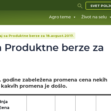
SVET POLJ
Agro teme
Život na selu
aj sa Produktne berze za 18.avgust.2017.
a Produktne berze za
7. godine zabeležena promena cena nekih
 kakvih promena je došlo.
dnja
učena