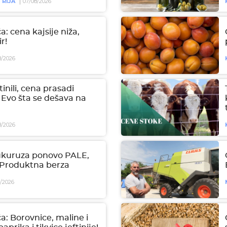
RIJA
07/08/2026
a: cena kajsije niža,
r!
8/2026
tinili, cena prasadi
 Evo šta se dešava na
8/2026
ukuruza ponovo PALE,
| Produktna berza
7/2026
a: Borovnice, maline i