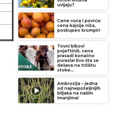
listovi limuna
uvijaju?
Cene voća i povrća:
cena kajsije niža,
poskupeo krompir!
Tovni bikovi
pojeftinili, cena
prasadi konačno
porasla! Evo šta se
dešava na tržištu
stoke...
Ambrozija – jedna
od najnepoželjnijih
biljaka na našim
imanjima!