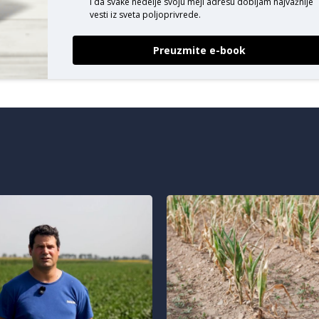
i da svake nedelje svoju mejl adresu dobijam najvažnije
vesti iz sveta poljoprivrede.
Preuzmite e-book