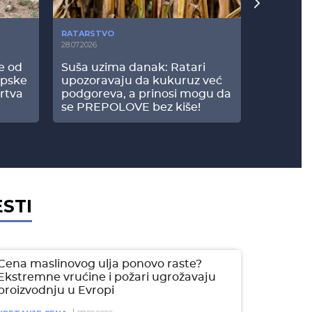
RATARSTVO
POVRTARS
28.07.2026
25.07.2026
še od
Suša uzima danak: Ratari
Komšije 
opske
upozoravaju da kukuruz već
paprici: 
rtva
podgoreva, a prinosi mogu da
došao do
se PREPOLOVE bez kiše!
ESTI
Cena maslinovog ulja ponovo raste?
Ekstremne vrućine i požari ugrožavaju
proizvodnju u Evropi