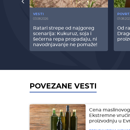
VESTI
POVRT
03.08.2026
01.08.20
radi
Ratari strepe od najgoreg
Od ra
z Biofor
scenarija: Kukuruz, soja i
Drag
ltata!
šećerna repa propadaju, ni
proiz
navodnjavanje ne pomaže!
POVEZANE VESTI
Cena maslinovog 
Ekstremne vrućin
proizvodnju u Ev