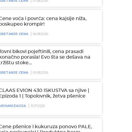
KRETANJE CENA
07.08.2026
Cene voća i povrća: cena kajsije niža,
poskupeo krompir!
KRETANJE CENA
06.08.2026
Tovni bikovi pojeftinili, cena prasadi
konačno porasla! Evo šta se dešava na
tržištu stoke…
KRETANJE CENA
05.08.2026
CLAAS EVION 430 ISKUSTVA sa njive |
Epizoda 1 | Topolovnik, žetva pšenice
MEHANIZACIJA
31.07.2026
Cene pšenice i kukuruza ponovo PALE,