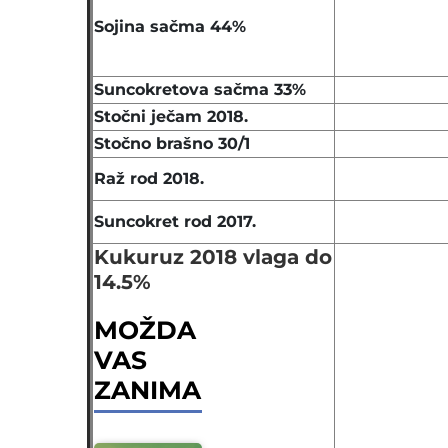
Sojina sačma 44%
Suncokretova sačma 33%
Stočni ječam 2018.
Stočno brašno 30/1
Raž rod 2018.
Suncokret rod 2017.
Kukuruz 2018 vlaga do
14.5%
MOŽDA
VAS
ZANIMA