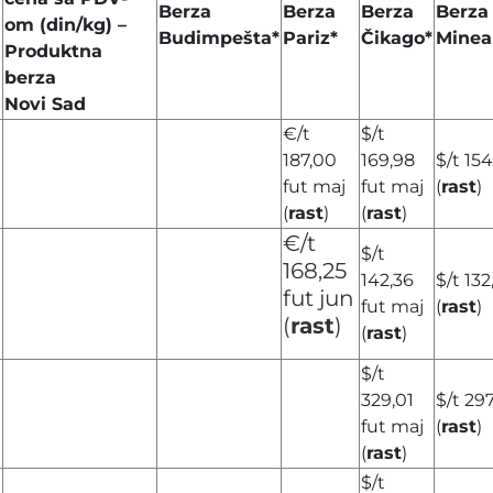
Berza
Berza
Berza
Berza
om (din/kg) –
Budimpešta*
Pariz*
Čikago*
Minea
Produktna
berza
Novi Sad
€/t
$/t
187,00
169,98
$/t 154
fut maj
fut maj
(
rast
)
(
rast
)
(
rast
)
€/t
$/t
168,25
142,36
$/t 132
fut jun
fut maj
(
rast
)
(
rast
)
(
rast
)
$/t
329,01
$/t 29
fut maj
(
rast
)
(
rast
)
$/t