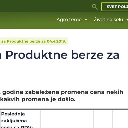
SVET POL
Agro teme
Život na selu
j sa Produktne berze za 04.4.2019.
a Produktne berze za
9. godine zabeležena promena cena nekih
 kakvih promena je došlo.
Poslednja
zaključena
cena sa PDV-