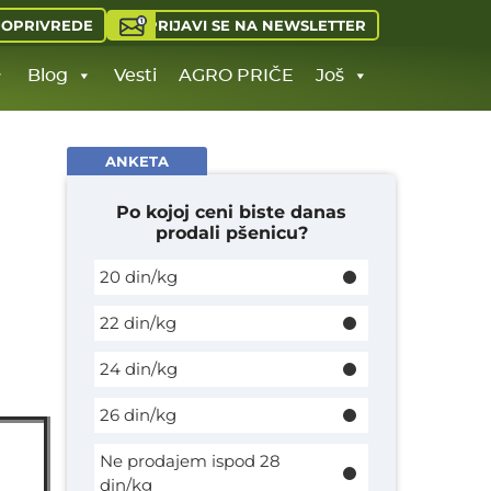
PRIJAVI SE NA NEWSLETTER
JOPRIVREDE
Blog
Vesti
AGRO PRIČE
Još
ANKETA
Po kojoj ceni biste danas
prodali pšenicu?
20 din/kg
22 din/kg
24 din/kg
26 din/kg
Ne prodajem ispod 28
din/kg