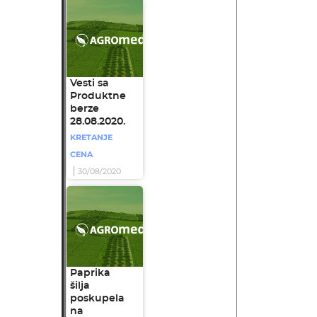
Vesti sa
Produktne
berze
28.08.2020.
KRETANJE
CENA
30/08/2020
Paprika
šilja
poskupela
na