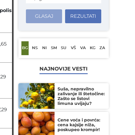
polis
GLASAJ
REZULTATI
,65
BG
NS
NI
SM
SU
VŠ
VA
KG
ZA
NAJNOVIJE VESTI
,29
Suša, nepravilno
zalivanje ili štetočine:
Zašto se listovi
limuna uvijaju?
7,29
Cene voća i povrća:
cena kajsije niža,
poskupeo krompir!