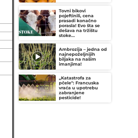
Tovni bikovi
pojeftinili, cena
prasadi konačno
porasla! Evo šta se
dešava na tržištu
stoke...
Ambrozija – jedna od
najnepoželjnijih
biljaka na našim
imanjima!
„Katastrofa za
pčele": Francuska
vraća u upotrebu
zabranjene
pesticide!