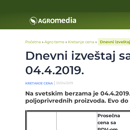
Početna
»
Agro teme
»
Kretanje cena
»
Dnevni izvešta
Dnevni izveštaj s
04.4.2019.
05/04/2019
KRETANJE CENA
Na svetskim berzama je 04.4.201
poljoprivrednih proizvoda. Evo do
Prosečna
cena sa
PDV-om