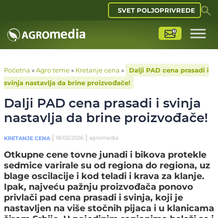
SVET POLJOPRIVREDE
Početna
»
Agro teme
»
Kretanje cena
»
Dalji PAD cena prasadi i
svinja nastavlja da brine proizvođače!
Dalji PAD cena prasadi i svinja
nastavlja da brine proizvođače!
18/02/2026
agromedia
KRETANJE CENA
Otkupne cene tovne junadi i bikova protekle
sedmice varirale su od regiona do regiona, uz
blage oscilacije i kod teladi i krava za klanje.
Ipak, najveću pažnju proizvođača ponovo
privlači pad cena prasadi i svinja, koji je
nastavljen na više stočnih pijaca i u klanicama