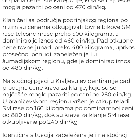
do pada cene iste kategorije, koja se najčešće
mogla pazariti po ceni od 470 din/kg.
Klaničari sa područja podrinjskog regiona po
nižim su cenama otkupljivali tovne bikove SM
rase telesne mase preko 500 kilograma, a
dominirao je iznos od 460 din/kg. Pad otkupne
cene tovne junadi preko 480 kilograma, uprkos
prosečnoj ponudi, zabeležen je i u
šumadijskom regionu, gde je dominirao iznos
od 480 din/kg.
Na stočnoj pijaci u Kraljevu evidentiran je pad
prodajne cene krava za klanje, koje su se
najčešće mogle pazariti po ceni od 260 din/kg.
U braničevskom regionu vršen je otkup teladi
SM rase do 160 kilograma po dominantnoj ceni
od 800 din/kg, dok su krave za klanje SM rase
otkupljivane po 240 din/kg.
Identična situacija zabeležena je i na stočnoj