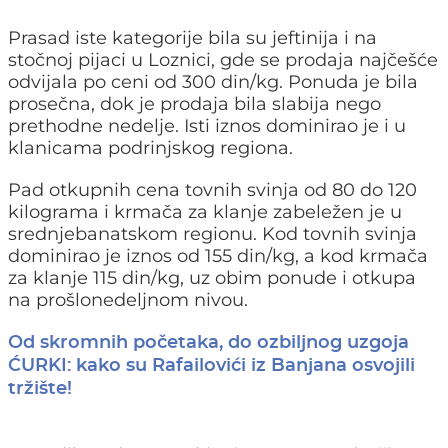
Prasad iste kategorije bila su jeftinija i na
stočnoj pijaci u Loznici, gde se prodaja najčešće
odvijala po ceni od 300 din/kg. Ponuda je bila
prosečna, dok je prodaja bila slabija nego
prethodne nedelje. Isti iznos dominirao je i u
klanicama podrinjskog regiona.
Pad otkupnih cena tovnih svinja od 80 do 120
kilograma i krmača za klanje zabeležen je u
srednjebanatskom regionu. Kod tovnih svinja
dominirao je iznos od 155 din/kg, a kod krmača
za klanje 115 din/kg, uz obim ponude i otkupa
na prošlonedeljnom nivou.
Od skromnih početaka, do ozbiljnog uzgoja
ĆURKI: kako su Rafailovići iz Banjana osvojili
tržište!