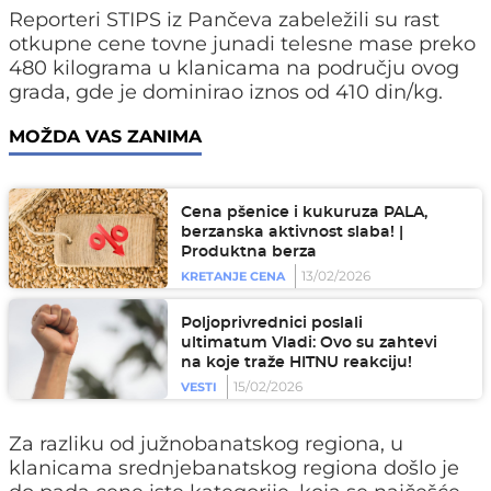
Reporteri STIPS iz Pančeva zabeležili su rast
otkupne cene tovne junadi telesne mase preko
480 kilograma u klanicama na području ovog
grada, gde je dominirao iznos od 410 din/kg.
MOŽDA VAS ZANIMA
Cena pšenice i kukuruza PALA,
berzanska aktivnost slaba! |
Produktna berza
13/02/2026
KRETANJE CENA
Poljoprivrednici poslali
ultimatum Vladi: Ovo su zahtevi
na koje traže HITNU reakciju!
15/02/2026
VESTI
Za razliku od južnobanatskog regiona, u
klanicama srednjebanatskog regiona došlo je