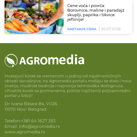
Cene voća i povrća:
Borovnice, maline i paradajz
skuplji, paprika i tikvice
jeftinije!
30.07.2026
KRETANJE CENA
Hvatajući korak sa vremenom u jednoj od najdinamičnijih
oblasti današnjice, na Agromedia portalu mešaju se stara i nova
znanja, mudrost tradicije i najnovija tehnološka dostignuća.
Uhvatite korak sa promenama, pratite najčitaniji poljoprivredni
portal u Srbiji!
Dr Ivana Ribara 84, VI/26
11070 Novi Beograd
Telefon:
+381 64 1627 353
Email:
info@agromedia.rs
www.agromedia.rs