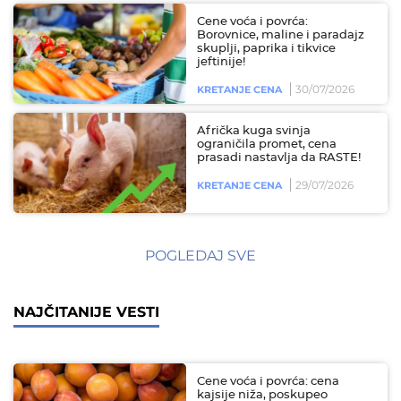
Cene voća i povrća:
Borovnice, maline i paradajz
skuplji, paprika i tikvice
jeftinije!
30/07/2026
KRETANJE CENA
Afrička kuga svinja
ograničila promet, cena
prasadi nastavlja da RASTE!
29/07/2026
KRETANJE CENA
POGLEDAJ SVE
NAJČITANIJE VESTI
Cene voća i povrća: cena
kajsije niža, poskupeo