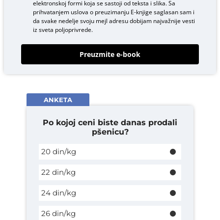
elektronskoj formi koja se sastoji od teksta i slika. Sa
prihvatanjem uslova o
preuzimanju E-knjige
saglasan sam i
da svake nedelje svoju mejl adresu dobijam najvažnije vesti
iz sveta poljoprivrede.
Preuzmite e-book
ANKETA
Po kojoj ceni biste danas prodali
pšenicu?
20 din/kg
22 din/kg
24 din/kg
26 din/kg