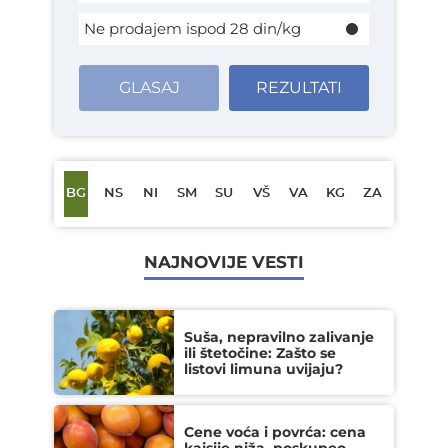
Ne prodajem ispod 28 din/kg
GLASAJ
REZULTATI
BG
NS
NI
SM
SU
VŠ
VA
KG
ZA
NAJNOVIJE VESTI
Suša, nepravilno zalivanje
ili štetočine: Zašto se
listovi limuna uvijaju?
Cene voća i povrća: cena
kajsije niža, poskupeo