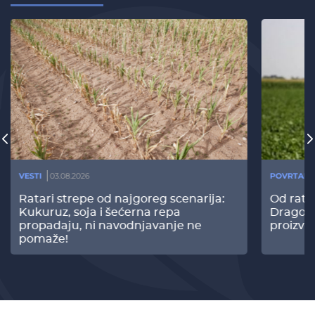
VESTI
03.08.2026
POVRTARS
Ratari strepe od najgoreg scenarija:
Od rata
Kukuruz, soja i šećerna repa
Dragomi
propadaju, ni navodnjavanje ne
proizvo
pomaže!