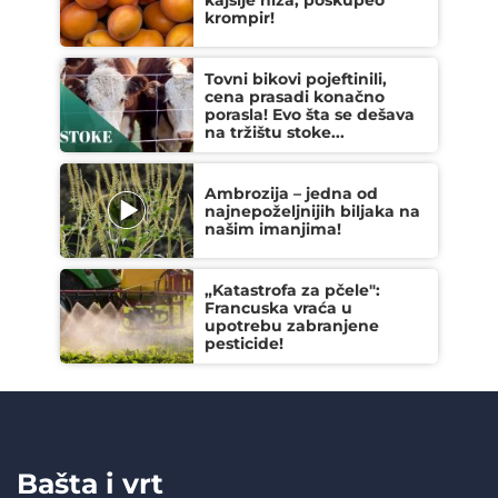
krompir!
Tovni bikovi pojeftinili,
cena prasadi konačno
porasla! Evo šta se dešava
na tržištu stoke...
Ambrozija – jedna od
najnepoželjnijih biljaka na
našim imanjima!
„Katastrofa za pčele":
Francuska vraća u
upotrebu zabranjene
pesticide!
Bašta i vrt