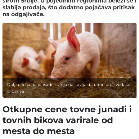
širom Srbije. U pojedinim regionima beleži se i
slabija prodaja, što dodatno pojačava pritisak
na odgajivače.
Dalji pad cena prasadi i svinja nastavlja da brine proizvođače
© Canva
Otkupne cene tovne junadi i
tovnih bikova varirale od
mesta do mesta