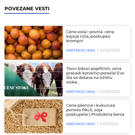
POVEZANE VESTI
Cene voća i povrća: cena
kajsije niža, poskupeo
krompir!
06/08/2026
KRETANJE CENA
Tovni bikovi pojeftinili, cena
prasadi konačno porasla! Evo
šta se dešava na tržištu
stoke...
05/08/2026
KRETANJE CENA
Cene pšenice i kukuruza
ponovo PALE, soja
poskupela! | Produktna berza
31/07/2026
KRETANJE CENA