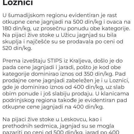
Loznici
U šumadijskom regionu evidentiran je rast
otkupne cene jagnjadi na 500 din/kg i ovaca na
180 din/kg, uz prosečnu ponudu obe kategorije.
Na pijaci žive stoke u Užicu jagnjad su bila
skuplja i najčešće su se prodavala po ceni od
520 din/kg.
Prema izveštaju STIPS iz Kraljeva, došlo je do
pada cene jagnjadi i jaradi, pošto je kod obe
kategorije dominirao iznos od 350 din/kg. Pad
prodajne cene jagnjadi zabeležen je i u Loznici,
gde je dominirao iznos od 400 din/kg, uz slab
obim ponude i još slabiju prodaju. U klanicama
podrinjskog regiona takođe je evidentiran pad
otkupne cene jagnjadi na 400 din/kg.
Na pijaci žive stoke u Leskovcu, kao i
prethodnih sedmica, jagnjad su se mogla
pazariti po ceni od 500 din/kg, jarad po 400