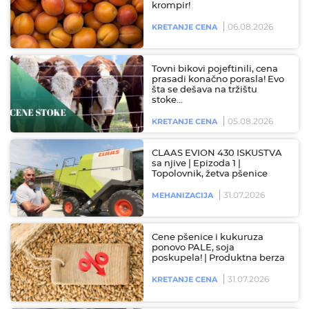
krompir!
06.08.2026
KRETANJE CENA
Tovni bikovi pojeftinili, cena
prasadi konačno porasla! Evo
šta se dešava na tržištu
stoke…
05.08.2026
KRETANJE CENA
CLAAS EVION 430 ISKUSTVA
sa njive | Epizoda 1 |
Topolovnik, žetva pšenice
31.07.2026
MEHANIZACIJA
Cene pšenice i kukuruza
ponovo PALE, soja
poskupela! | Produktna berza
31.07.2026
KRETANJE CENA