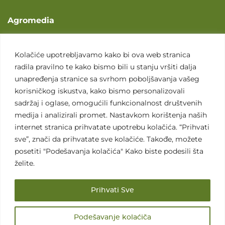
Agromedia
O nama
Svet poljoprivrede
Kolačiće upotrebljavamo kako bi ova web stranica
radila pravilno te kako bismo bili u stanju vršiti dalja
Marketing usluge
unapređenja stranice sa svrhom poboljšavanja vašeg
Tražimo saradnike
korisničkog iskustva, kako bismo personalizovali
sadržaj i oglase, omogućili funkcionalnost društvenih
Kontakt
medija i analizirali promet. Nastavkom korištenja naših
internet stranica prihvatate upotrebu kolačića. “Prihvati
Kontakt
sve”, znači da prihvatate sve kolačiće. Takođe, možete
posetiti "Podešavanja kolačića" Kako biste podesili šta
želite.
Prihvati Sve
Sva prava zadržana. 2007 - 2026. © Agromedia d.o.o.
Podešavanje kolaćiča
Uslovi korišćenja
Politika privatnosti