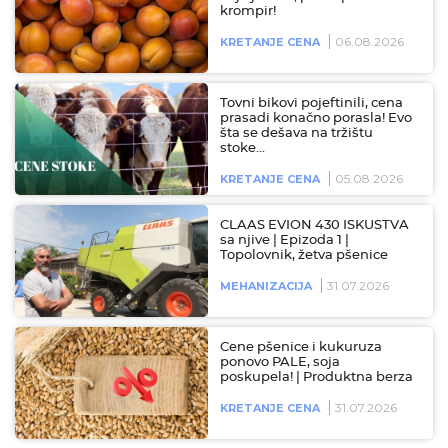
krompir!
06.08.2026
KRETANJE CENA
Tovni bikovi pojeftinili, cena
prasadi konačno porasla! Evo
šta se dešava na tržištu
stoke…
05.08.2026
KRETANJE CENA
CLAAS EVION 430 ISKUSTVA
sa njive | Epizoda 1 |
Topolovnik, žetva pšenice
31.07.2026
MEHANIZACIJA
Cene pšenice i kukuruza
ponovo PALE, soja
poskupela! | Produktna berza
31.07.2026
KRETANJE CENA