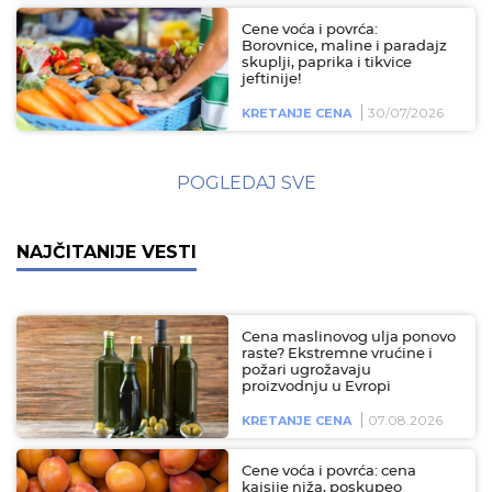
Cene voća i povrća:
Borovnice, maline i paradajz
skuplji, paprika i tikvice
jeftinije!
30/07/2026
KRETANJE CENA
POGLEDAJ SVE
NAJČITANIJE VESTI
Cena maslinovog ulja ponovo
raste? Ekstremne vrućine i
požari ugrožavaju
proizvodnju u Evropi
07.08.2026
KRETANJE CENA
Cene voća i povrća: cena
kajsije niža, poskupeo