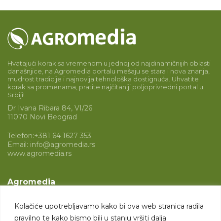
Hvatajući korak sa vremenom u jednoj od najdinamičnijih oblasti
današnjice, na Agromedia portalu mešaju se stara i nova znanja,
mudrost tradicije i najnovija tehnološka dostignuća. Uhvatite
korak sa promenama, pratite najčitaniji poljoprivredni portal u
Srbiji!
Dr Ivana Ribara 84, VI/26
11070 Novi Beograd
Telefon:
+381 64 1627 353
Email:
info@agromedia.rs
www.agromedia.rs
Agromedia
O nama
Kolačiće upotrebljavamo kako bi ova web stranica radila
Svet poljoprivrede
pravilno te kako bismo bili u stanju vršiti dalja