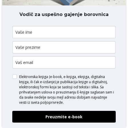
DODAJ KOMENTAR
Vodič za uspešno gajenje borovnica
Elektronska knjiga (e-book, e-knjiga, eknjiga, digitalna
knjiga, ili čak e-izdanje) je publikacija knjige u digitalnoj,
elektronskoj formi koja se sastoji od teksta i slika. Sa
prihvatanjem uslova o
preuzimanju E-knjige
saglasan sam i
da svake nedelje svoju mejl adresu dobijam najvažnije
vesti iz sveta poljoprivrede.
Preuzmite e-book