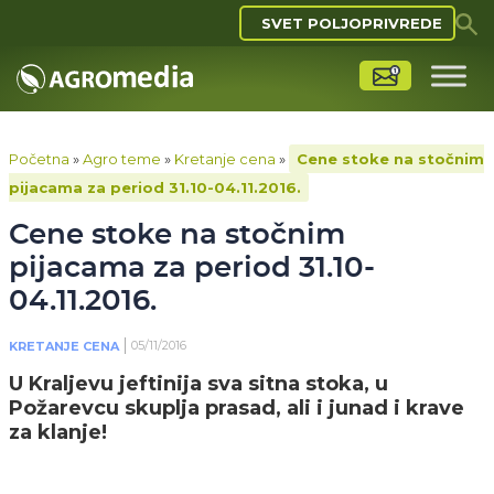
SVET POLJOPRIVREDE
Početna
»
Agro teme
»
Kretanje cena
»
Cene stoke na stočnim
pijacama za period 31.10-04.11.2016.
Cene stoke na stočnim
pijacama za period 31.10-
04.11.2016.
05/11/2016
KRETANJE CENA
U Kraljevu jeftinija sva sitna stoka, u
Požarevcu skuplja prasad, ali i junad i krave
za klanje!