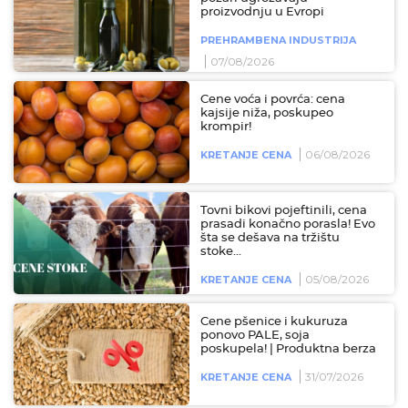
proizvodnju u Evropi
PREHRAMBENA INDUSTRIJA
07/08/2026
Cene voća i povrća: cena
kajsije niža, poskupeo
krompir!
06/08/2026
KRETANJE CENA
Tovni bikovi pojeftinili, cena
prasadi konačno porasla! Evo
šta se dešava na tržištu
stoke...
05/08/2026
KRETANJE CENA
Cene pšenice i kukuruza
ponovo PALE, soja
poskupela! | Produktna berza
31/07/2026
KRETANJE CENA