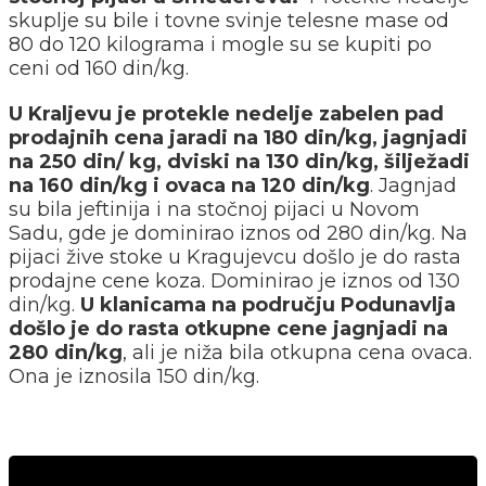
skuplje su bile i tovne svinje telesne mase od
80 do 120 kilograma i mogle su se kupiti po
ceni od 160 din/kg.
U Kraljevu je protekle nedelje zabelen pad
prodajnih cena jaradi na 180 din/kg, jagnjadi
na 250 din/ kg, dviski na 130 din/kg, šilježadi
na 160 din/kg i ovaca na 120 din/kg
. Jagnjad
su bila jeftinija i na stočnoj pijaci u Novom
Sadu, gde je dominirao iznos od 280 din/kg. Na
pijaci žive stoke u Kragujevcu došlo je do rasta
prodajne cene koza. Dominirao je iznos od 130
din/kg.
U klanicama na području Podunavlja
došlo je do rasta otkupne cene jagnjadi na
280 din/kg
, ali je niža bila otkupna cena ovaca.
Ona je iznosila 150 din/kg.