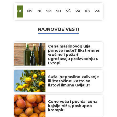
BG
NS
NI
SM
SU
VŠ
VA
KG
ZA
NAJNOVIJE VESTI
Cena maslinovog ulja
ponovo raste? Ekstremne
vrućine i požari
ugrožavaju proizvodnju u
Evropi
Suša, nepravilno zalivanje
ili štetočine: Zašto se
listovi limuna uvijaju?
Cene voća i povrća: cena
kajsije niža, poskupeo
krompir!