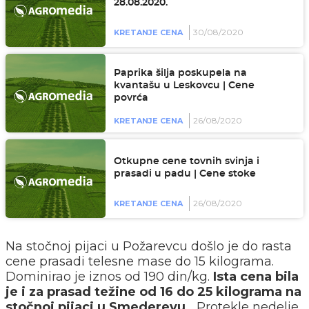
28.08.2020.
30/08/2020
KRETANJE CENA
Paprika šilja poskupela na
kvantašu u Leskovcu | Cene
povrća
26/08/2020
KRETANJE CENA
Otkupne cene tovnih svinja i
prasadi u padu | Cene stoke
26/08/2020
KRETANJE CENA
Na stočnoj pijaci u Požarevcu došlo je do rasta
cene prasadi telesne mase do 15 kilograma.
Dominirao je iznos od 190 din/kg.
Ista cena bila
je i za prasad težine od 16 do 25 kilograma na
stočnoj pijaci u Smederevu.
Protekle nedelje