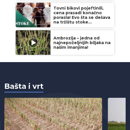
Tovni bikovi pojeftinili,
cena prasadi konačno
porasla! Evo šta se dešava
na tržištu stoke...
Ambrozija – jedna od
najnepoželjnijih biljaka na
našim imanjima!
Bašta i vrt