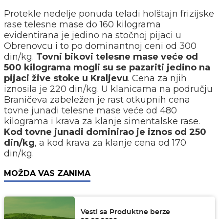
Protekle nedelje ponuda teladi holštajn frizijske
rase telesne mase do 160 kilograma
evidentirana je jedino na stočnoj pijaci u
Obrenovcu i to po dominantnoj ceni od 300
din/kg.
Tovni bikovi telesne mase veće od
500 kilograma mogli su se pazariti jedino na
pijaci žive stoke u Kraljevu
. Cena za njih
iznosila je 220 din/kg. U klanicama na području
Braničeva zabeležen je rast otkupnih cena
tovne junadi telesne mase veće od 480
kilograma i krava za klanje simentalske rase.
Kod tovne junadi dominirao je iznos od 250
din/kg
, a kod krava za klanje cena od 170
din/kg.
MOŽDA VAS ZANIMA
Vesti sa Produktne berze