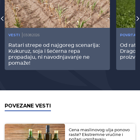
VESTI
03.08.2026
POVRTAR
Ratari strepe od najgoreg scenarija:
Od rata
Kukuruz, soja i šećerna repa
Dragomi
propadaju, ni navodnjavanje ne
proizvo
pomaže!
POVEZANE VESTI
Cena maslinovog ulja ponovo
raste? Ekstremne vrućine i
požari ugrožavaju