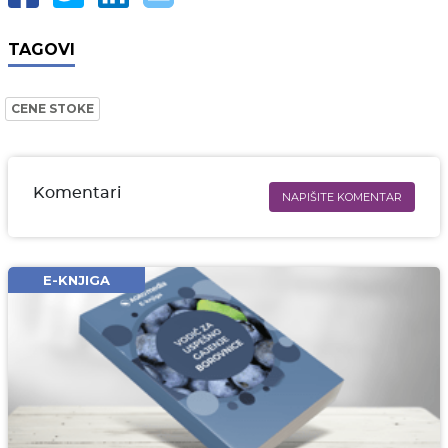
TAGOVI
CENE STOKE
Komentari
NAPIŠITE KOMENTAR
Ime i prezime* obavezno
Email* obavezno
E-KNJIGA
Komentar* obavezno