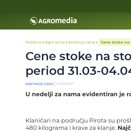
Početna
»
Agro teme
»
Kretanje cena
»
Cene stoke na 
Cene stoke na st
period 31.03-04.0
04/04/2017
KRETANJE CENA
U nedelji za nama evidentiran je ra
Klaničari na području Pirota su prošl
480 kilograma i krave za klanje.
Najč