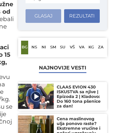
južne
s od
GLASAJ
REZULTATI
ebali
vne
aci
BG
NS
NI
SM
SU
VŠ
VA
KG
ZA
o 15
kg,
NAJNOVIJE VESTI
čevu
na
CLAAS EVION 430
be
ISKUSTVA sa njive |
Epizoda 2 | Kladovo:
/kg.
Do 160 tona pšenice
su se
za dan!
ije
Cena maslinovog
čnoj
ulja ponovo raste?
Ekstremne vrućine i