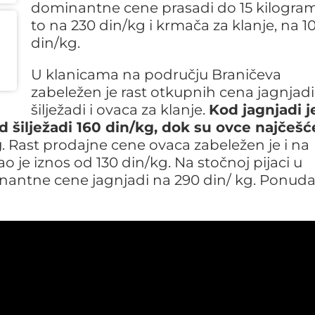
dominantne cene prasadi do 15 kilogram
to na 230 din/kg i krmača za klanje, na 1
din/kg.
U klanicama na području Braničeva
zabeležen je rast otkupnih cena jagnjadi
šilježadi i ovaca za klanje.
Kod jagnjadi j
 šilježadi 160 din/kg, dok su ovce najčešć
g
. Rast prodajne cene ovaca zabeležen je i na
o je iznos od 130 din/kg. Na stočnoj pijaci u
antne cene jagnjadi na 290 din/ kg. Ponuda