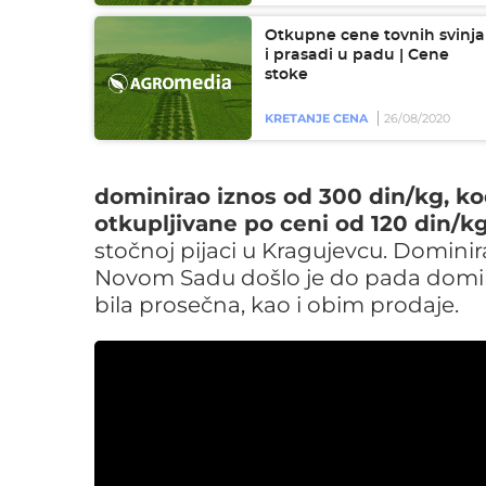
Otkupne cene tovnih svinja
i prasadi u padu | Cene
stoke
KRETANJE CENA
26/08/2020
dominirao iznos od 300 din/kg, kod
otkupljivane po ceni od 120 din/k
stočnoj pijaci u Kragujevcu. Dominira
Novom Sadu došlo je do pada domin
bila prosečna, kao i obim prodaje.