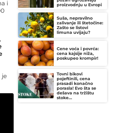
požari ugrožavaju
a i
proizvodnju u Evropi
00
Suša, nepravilno
zalivanje ili štetočine:
Zašto se listovi
limuna uvijaju?
,
e
Cene voća i povrća:
e
cena kajsije niža,
poskupeo krompir!
Tovni bikovi
 je
pojeftinili, cena
prasadi konačno
porasla! Evo šta se
dešava na tržištu
stoke...