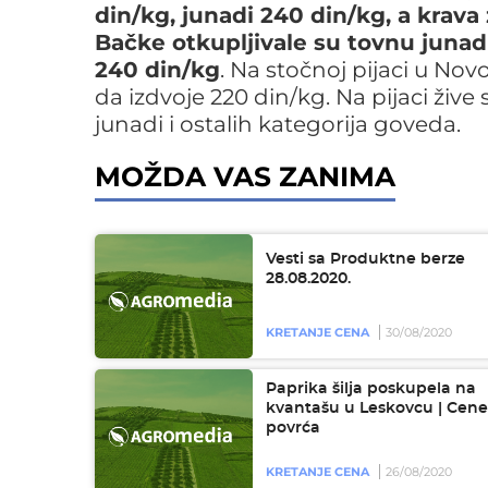
din/kg, junadi 240 din/kg, a krava
Bačke otkupljivale su tovnu junad
240 din/kg
. Na stočnoj pijaci u No
da izdvoje 220 din/kg. Na pijaci žive
junadi i ostalih kategorija goveda.
MOŽDA VAS ZANIMA
Vesti sa Produktne berze
28.08.2020.
KRETANJE CENA
30/08/2020
Paprika šilja poskupela na
kvantašu u Leskovcu | Cene
povrća
KRETANJE CENA
26/08/2020