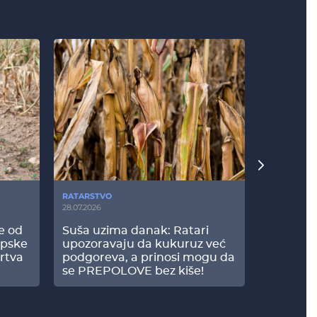
RATARSTVO
POVRTARS
28.07.2026
25.07.2026
še od
Suša uzima danak: Ratari
Komšije 
opske
upozoravaju da kukuruz već
paprici: 
rtva
podgoreva, a prinosi mogu da
došao do
se PREPOLOVE bez kiše!