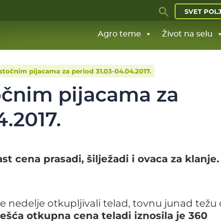
SVET POL
Agro teme
Život na selu
stočnim pijacama za period 31.03-04.04.2017.
očnim pijacama za
4.2017.
st cena prasadi, šilježadi i ovaca za klanje.
e nedelje otkupljivali telad, tovnu junad težu
ešća otkupna cena teladi iznosila je 360