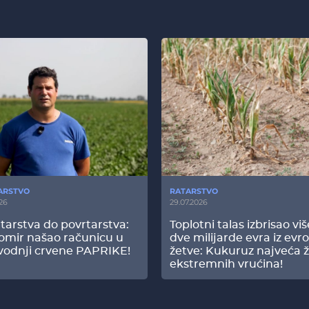
ARSTVO
RATARSTVO
26
29.07.2026
tarstva do povrtarstva:
Toplotni talas izbrisao vi
omir našao računicu u
dve milijarde evra iz evr
vodnji crvene PAPRIKE!
žetve: Kukuruz najveća ž
ekstremnih vrućina!