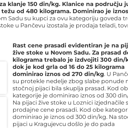
 za klanje 150 din/kg. Klanice na području 
 težu od 480 kilograma. Dominirao je izno
vom Sadu su kupci za ovu kategoriju goveda tr
 stoke u Pančevu izostala je prodaja teladi, to
Rast cene prasadi evidentiran je na pij
žive stoke u Novom Sadu. Za prasad d
kilograma trebalo je izdvojiti 300 din/
dok je kod grla od 16 do 25 kilograma
dominirao iznos od 270 din/kg
. U Pan
su protekle nedelje zbog slabe ponude 
stočnoj pijaci bila skuplja prasad. Kod o
kategorije je dominirao iznos od 300 din
Na pijaci žive stoke u Loznici izjednačile 
prodajne cene prasadi. Kod obe kategor
dominirao je iznos od 300 din/kg. Na sto
pijaci u Kragujevcu došlo je do pada