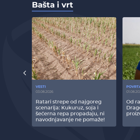
Bašta i vrt
VESTI
POVRT
03.08.2026
01.08.20
radi
Ratari strepe od najgoreg
Od ra
z Biofor
scenarija: Kukuruz, soja i
Drag
ltata!
šećerna repa propadaju, ni
proiz
navodnjavanje ne pomaže!