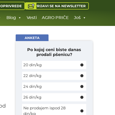
PRIJAVI SE NA NEWSLETTER
JOPRIVREDE
Blog
Vesti
AGRO PRIČE
Još
ANKETA
Po kojoj ceni biste danas
prodali pšenicu?
20 din/kg
22 din/kg
24 din/kg
26 din/kg
 od
Ne prodajem ispod 28
din/kg