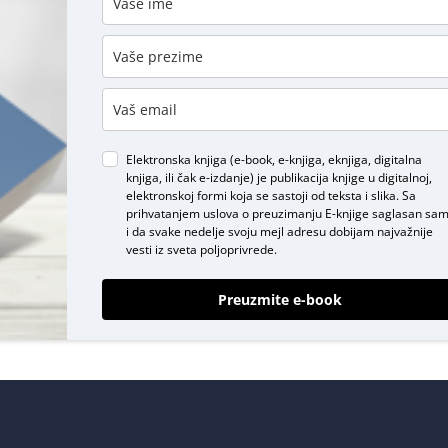
DODAJ KOMENTAR
Elektronska knjiga (e-book, e-knjiga, eknjiga, digitalna
knjiga, ili čak e-izdanje) je publikacija knjige u digitalnoj,
elektronskoj formi koja se sastoji od teksta i slika. Sa
prihvatanjem uslova o
preuzimanju E-knjige
saglasan sa
i da svake nedelje svoju mejl adresu dobijam najvažnije
vesti iz sveta poljoprivrede.
Preuzmite e-book