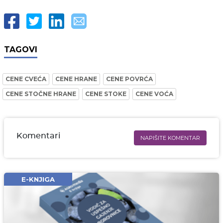
TAGOVI
CENE CVEĆA
CENE HRANE
CENE POVRĆA
CENE STOČNE HRANE
CENE STOKE
CENE VOĆA
Komentari
NAPIŠITE KOMENTAR
Ime i prezime* obavezno
Email* obavezno
E-KNJIGA
Komentar* obavezno