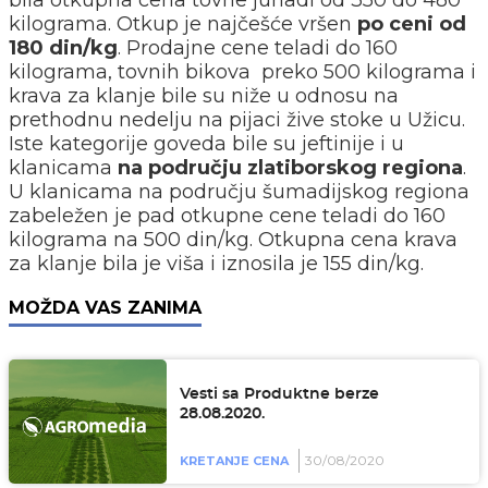
bila otkupna cena tovne junadi od 350 do 480
kilograma. Otkup je najčešće vršen
po ceni od
180 din/kg
. Prodajne cene teladi do 160
kilograma, tovnih bikova preko 500 kilograma i
krava za klanje bile su niže u odnosu na
prethodnu nedelju na pijaci žive stoke u Užicu.
Iste kategorije goveda bile su jeftinije i u
klanicama
na području zlatiborskog regiona
.
U klanicama na području šumadijskog regiona
zabeležen je pad otkupne cene teladi do 160
kilograma na 500 din/kg. Otkupna cena krava
za klanje bila je viša i iznosila je 155 din/kg.
MOŽDA VAS ZANIMA
Vesti sa Produktne berze
28.08.2020.
30/08/2020
KRETANJE CENA