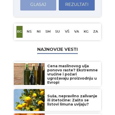
GLASAJ
REZULTATI
BG
NS
NI
SM
SU
VŠ
VA
KG
ZA
NAJNOVIJE VESTI
Cena maslinovog ulja
ponovo raste? Ekstremne
vrućine i požari
ugrožavaju proizvodnju u
Evropi
Suša, nepravilno zalivanje
ili štetočine: Zašto se
listovi limuna uvijaju?