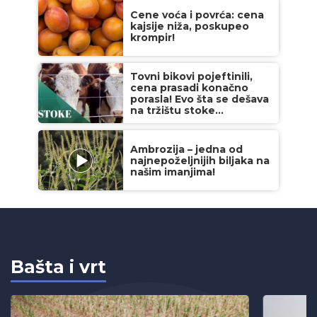
Cene voća i povrća: cena
kajsije niža, poskupeo
krompir!
Tovni bikovi pojeftinili,
cena prasadi konačno
porasla! Evo šta se dešava
na tržištu stoke...
Ambrozija – jedna od
najnepoželjnijih biljaka na
našim imanjima!
Bašta i vrt