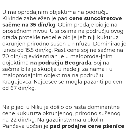
U maloprodajnim objektima na području
Kikinde zabeležen je pad
cene suncokretove
sačme na 35 din/kg
. Obim prodaje bio je na
prosečnom nivou. U silosima na području ovog
grada protekle nedelje bio je jeftiniji kukuruz
okrunjen prirodno sušen u rinfuzu. Dominirao je
iznos od 15.5 din/kg. Rast cene sojine sačme na
70 din/kg evidentiran je u maloproda-jnim
objektima
na području Beograda
. Sojina
sačma bila je skuplja u nedelji za nama i u
maloprodajnim objektima na području
Kragujevca. Najčešće se mogla pazariti po ceni
od 67 din/kg.
Na pijaci u Nišu je došlo do rasta dominantne
cene kukuruza okrunjenog, prirodno sušenog
na 22 din/kg. Na gazdinstvima u okolini
Pančeva uočen je
pad prodajne cene pšenice