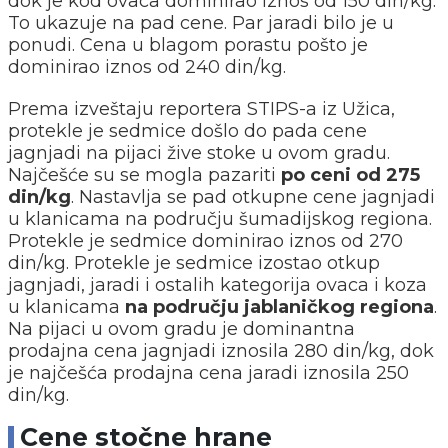
dok je kod ovaca dominirao iznos od 150 din/kg.
To ukazuje na pad cene. Par jaradi bilo je u
ponudi. Cena u blagom porastu pošto je
dominirao iznos od 240 din/kg.
Prema izveštaju reportera STIPS-a iz Užica,
protekle je sedmice došlo do pada cene
jagnjadi na pijaci žive stoke u ovom gradu.
Najčešće su se mogla pazariti
po ceni od 275
din/kg
. Nastavlja se pad otkupne cene jagnjadi
u klanicama na području šumadijskog regiona.
Protekle je sedmice dominirao iznos od 270
din/kg. Protekle je sedmice izostao otkup
jagnjadi, jaradi i ostalih kategorija ovaca i koza
u klanicama
na području jablaničkog regiona
.
Na pijaci u ovom gradu je dominantna
prodajna cena jagnjadi iznosila 280 din/kg, dok
je najčešća prodajna cena jaradi iznosila 250
din/kg.
Cene stočne hrane