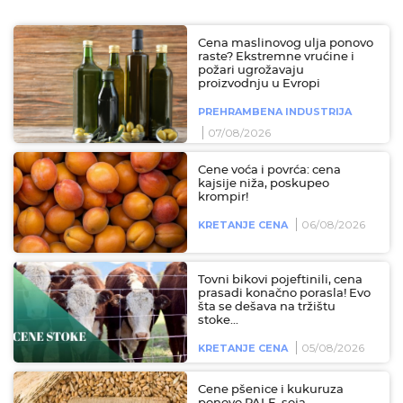
Cena maslinovog ulja ponovo
raste? Ekstremne vrućine i
požari ugrožavaju
proizvodnju u Evropi
PREHRAMBENA INDUSTRIJA
07/08/2026
Cene voća i povrća: cena
kajsije niža, poskupeo
krompir!
06/08/2026
KRETANJE CENA
Tovni bikovi pojeftinili, cena
prasadi konačno porasla! Evo
šta se dešava na tržištu
stoke...
05/08/2026
KRETANJE CENA
Cene pšenice i kukuruza