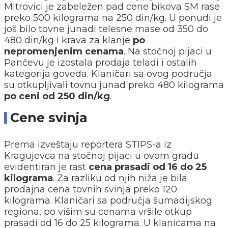
Mitrovici je zabeležen pad cene bikova SM rase
preko 500 kilograma na 250 din/kg. U ponudi je
još bilo tovne junadi telesne mase od 350 do
480 din/kg i krava za klanje
po
nepromenjenim cenama
. Na stočnoj pijaci u
Pančevu je izostala prodaja teladi i ostalih
kategorija goveda. Klaničari sa ovog područja
su otkupljivali tovnu junad preko 480 kilograma
po ceni od 250 din/kg
.
Cene svinja
Prema izveštaju reportera STIPS-a iz
Kragujevca na stočnoj pijaci u ovom gradu
evidentiran je rast
cena prasadi od 16 do 25
kilograma
. Za razliku od njih niža je bila
prodajna cena tovnih svinja preko 120
kilograma. Klaničari sa područja šumadijskog
regiona, po višim su cenama vršile otkup
prasadi od 16 do 25 kilograma. U klanicama na