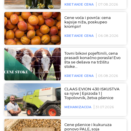
07.08.2026
KRETANJE CENA
Cene voća i povrća: cena
kajsije niža, poskupeo
krompir!
06.08.2026
KRETANJE CENA
Tovni bikovi pojeftinili, cena
prasadi konačno porasla! Evo
šta se dešava na tržištu
stoke…
05.08.2026
KRETANJE CENA
CLAAS EVION 430 ISKUSTVA
sa njive | Epizoda 1 |
Topolovnik, žetva pšenice
31.07.2026
MEHANIZACIJA
Cene pšenice i kukuruza
ponovo PALE, soja