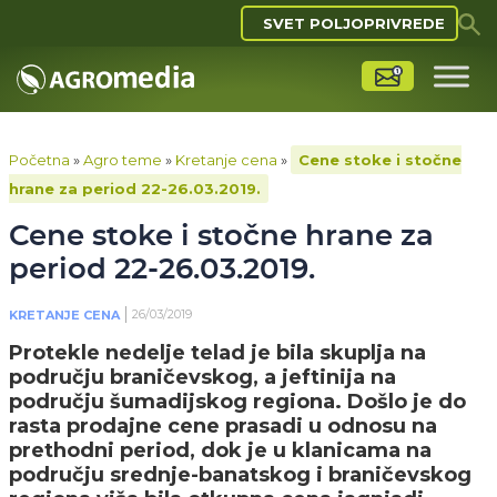
SVET POLJOPRIVREDE
Početna
»
Agro teme
»
Kretanje cena
»
Cene stoke i stočne
hrane za period 22-26.03.2019.
Cene stoke i stočne hrane za
period 22-26.03.2019.
26/03/2019
KRETANJE CENA
Protekle nedelje telad je bila skuplja na
području braničevskog, a jeftinija na
području šumadijskog regiona. Došlo je do
rasta prodajne cene prasadi u odnosu na
prethodni period, dok je u klanicama na
području srednje-banatskog i braničevskog