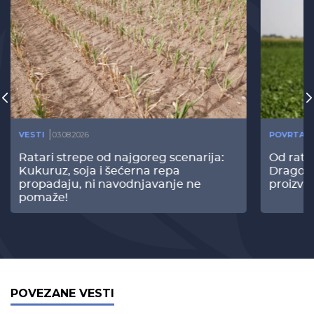
VESTI
03.08.2026
POVRTAR
Ratari strepe od najgoreg scenarija:
Od rata
Kukuruz, soja i šećerna repa
Dragomi
propadaju, ni navodnjavanje ne
proizvo
pomaže!
POVEZANE VESTI