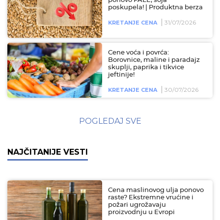
ponovo PALE, soja
poskupela! | Produktna berza
31/07/2026
KRETANJE CENA
Cene voća i povrća:
Borovnice, maline i paradajz
skuplji, paprika i tikvice
jeftinije!
30/07/2026
KRETANJE CENA
POGLEDAJ SVE
NAJČITANIJE VESTI
Cena maslinovog ulja ponovo
raste? Ekstremne vrućine i
požari ugrožavaju
proizvodnju u Evropi