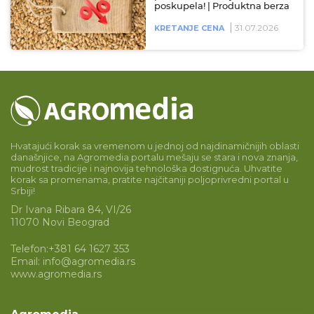
poskupela! | Produktna berza
31.07.2026
KRETANJE CENA
Hvatajući korak sa vremenom u jednoj od najdinamičnijih oblasti
današnjice, na Agromedia portalu mešaju se stara i nova znanja,
mudrost tradicije i najnovija tehnološka dostignuća. Uhvatite
korak sa promenama, pratite najčitaniji poljoprivredni portal u
Srbiji!
Dr Ivana Ribara 84, VI/26
11070 Novi Beograd
Telefon:
+381 64 1627 353
Email:
info@agromedia.rs
www.agromedia.rs