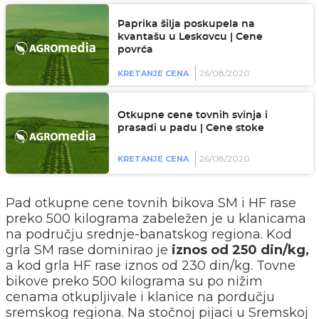
Paprika šilja poskupela na
kvantašu u Leskovcu | Cene
povrća
26/08/2020
KRETANJE CENA
Otkupne cene tovnih svinja i
prasadi u padu | Cene stoke
26/08/2020
KRETANJE CENA
Pad otkupne cene tovnih bikova SM i HF rase
preko 500 kilograma zabeležen je u klanicama
na području srednje-banatskog regiona. Kod
grla SM rase dominirao je
iznos od 250 din/kg,
a kod grla HF rase iznos od 230 din/kg. Tovne
bikove preko 500 kilograma su po nižim
cenama otkupljivale i klanice na pordučju
sremskog regiona. Na stočnoj pijaci u Sremskoj