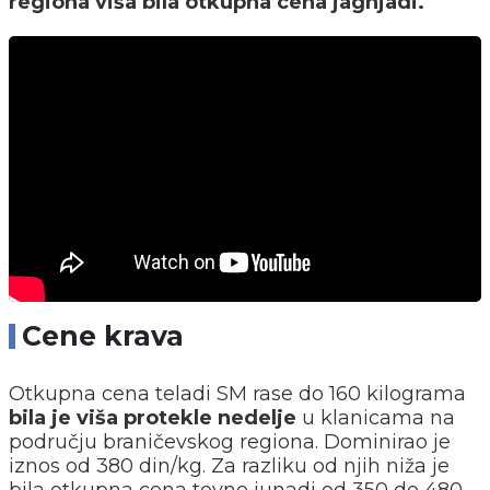
regiona viša bila otkupna cena jagnjadi.
Cene krava
Otkupna cena teladi SM rase do 160 kilograma
bila je viša protekle nedelje
u klanicama na
području braničevskog regiona. Dominirao je
iznos od 380 din/kg. Za razliku od njih niža je