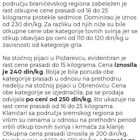
području braničevskog regiona zabeležen je
rast otkupne cene prasadi od 16 do 25
kilograma protekle sedmice. Dominirao je iznos
od 230 din/kg. Za razliku od njih niže su bile
otkupne cene obe kategorije tovnih svinja jer se
otkup obavljao po ceni od 110 do 120 din/kg u
zavisnosti od kategorije grla.
Na stočnoj pijaci u Požarevcu, evidentiran je
rast cene prasadi do 15 kilograma. Cena
iznosila
je 240 din/kg
. Bolja je bila ponuda obe
kategorije prasadi u odnosu na prethodnu
nedelju na stočnoj pijaci u Obrenovcu. Cena
obe kategorije se izjednačila, pa se prodaja
odvijala
po ceni od 250 din/kg
, što ukazuje na
rast cene prasadi od 16 do 25 kilograma.
Klaničari sa područja sremskog regiona po
višim su cenama u odnosu na prethodni period
vršili otkup tovnih svinja i krmača za klanje.
Otkupna cena prasadi iznosila je 200 din/kg,