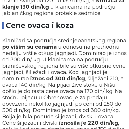
tovnih svinja od 120 do 130 din/kg, a
krmača za
klanje 130 din/kg
u klanicama na području
jablaničkog regiona protekle sedmice.
Cene ovaca i koza
Klaničari sa područja srednjebanatskog regiona
po višim su cenama
u odnosu na prethodnu
nedelju vršile otkup jagnjadi. Dominirao je iznos
od 300 din/ kg. U klanicama na području
braničevskog regiona bile su više otkupne cene
jagnjadi, šilježadi i ovaca. Kod jagnjadi je
dominirao
iznos od 300 din/kg
, šilježadi 210, a
ovaca 140 din/kg. Na pijaci žive stoke u Nišu
došlo je do rasta cene ovaca na 170 din/ kg. Na
stočnu pijacu u Obrenovac je za prodaju
dovezeno nekoliko jagnjadi po ceni od 250 do
300 din/kg. Dominirao je iznos od 300 din/kg.
Bolja je bila ponuda šiljezadi, dviski i ovaca.
Cene šiljezadi i dviski
iznosila je 220 din/kg
,