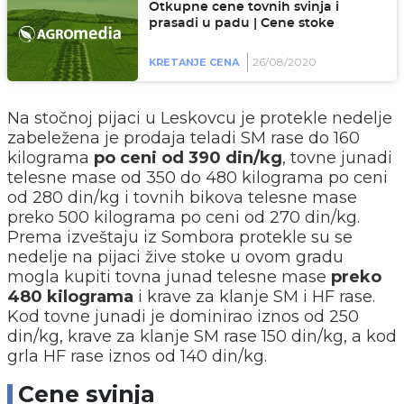
Otkupne cene tovnih svinja i
prasadi u padu | Cene stoke
26/08/2020
KRETANJE CENA
Na stočnoj pijaci u Leskovcu je protekle nedelje
zabeležena je prodaja teladi SM rase do 160
kilograma
po ceni od 390 din/kg
, tovne junadi
telesne mase od 350 do 480 kilograma po ceni
od 280 din/kg i tovnih bikova telesne mase
preko 500 kilograma po ceni od 270 din/kg.
Prema izveštaju iz Sombora protekle su se
nedelje na pijaci žive stoke u ovom gradu
mogla kupiti tovna junad telesne mase
preko
480 kilograma
i krave za klanje SM i HF rase.
Kod tovne junadi je dominirao iznos od 250
din/kg, krave za klanje SM rase 150 din/kg, a kod
grla HF rase iznos od 140 din/kg.
Cene svinja