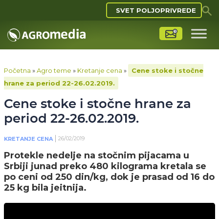
SVET POLJOPRIVREDE
Početna
»
Agro teme
»
Kretanje cena
»
Cene stoke i stočne
hrane za period 22-26.02.2019.
Cene stoke i stočne hrane za
period 22-26.02.2019.
26/02/2019
KRETANJE CENA
Protekle nedelje na stočnim pijacama u
Srbiji junad preko 480 kilograma kretala se
po ceni od 250 din/kg, dok je prasad od 16 do
25 kg bila jeitnija.