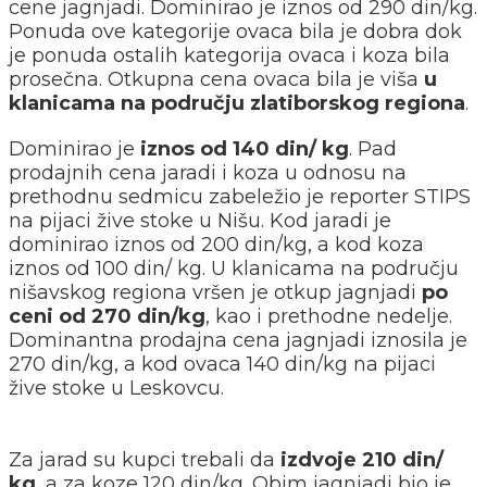
cene jagnjadi. Dominirao je iznos od 290 din/kg.
Ponuda ove kategorije ovaca bila je dobra dok
je ponuda ostalih kategorija ovaca i koza bila
prosečna. Otkupna cena ovaca bila je viša
u
klanicama na području zlatiborskog regiona
.
Dominirao je
iznos od 140 din/ kg
. Pad
prodajnih cena jaradi i koza u odnosu na
prethodnu sedmicu zabeležio je reporter STIPS
na pijaci žive stoke u Nišu. Kod jaradi je
dominirao iznos od 200 din/kg, a kod koza
iznos od 100 din/ kg. U klanicama na području
nišavskog regiona vršen je otkup jagnjadi
po
ceni od 270 din/kg
, kao i prethodne nedelje.
Dominantna prodajna cena jagnjadi iznosila je
270 din/kg, a kod ovaca 140 din/kg na pijaci
žive stoke u Leskovcu.
Za jarad su kupci trebali da
izdvoje 210 din/
kg
, a za koze 120 din/kg. Obim jagnjadi bio je