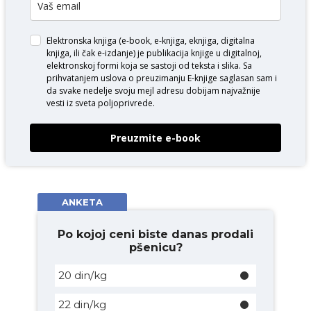
Elektronska knjiga (e-book, e-knjiga, eknjiga, digitalna
knjiga, ili čak e-izdanje) je publikacija knjige u digitalnoj,
elektronskoj formi koja se sastoji od teksta i slika. Sa
prihvatanjem uslova o
preuzimanju E-knjige
saglasan sam i
da svake nedelje svoju mejl adresu dobijam najvažnije
vesti iz sveta poljoprivrede.
Preuzmite e-book
ANKETA
Po kojoj ceni biste danas prodali
pšenicu?
20 din/kg
22 din/kg