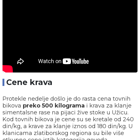
Cene krava
Protekle nedelje došlo je do rasta cena tovnih
bikova
preko 500 kilograma
i krava za klanje
simentalsne rase na pijaci žive stoke u Užicu.
Kod tovnih bikova je cene su se kretale od 240
din/kg, a krave za klanje iznos od 180 din/kg. U
klanicama zlatiborskog regiona su bile više