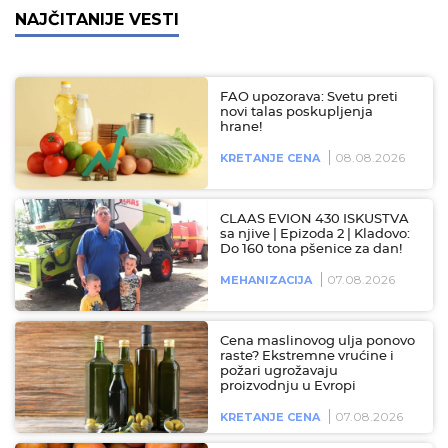
NAJČITANIJE VESTI
FAO upozorava: Svetu preti
novi talas poskupljenja
hrane!
08.08.2026
KRETANJE CENA
CLAAS EVION 430 ISKUSTVA
sa njive | Epizoda 2 | Kladovo:
Do 160 tona pšenice za dan!
07.08.2026
MEHANIZACIJA
Cena maslinovog ulja ponovo
raste? Ekstremne vrućine i
požari ugrožavaju
proizvodnju u Evropi
07.08.2026
KRETANJE CENA