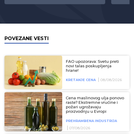
POVEZANE VESTI
FAO upozorava: Svetu preti
novi talas poskupljenja
hrane!
08/08/2026
KRETANJE CENA
Cena maslinovog ulja ponovo
raste? Ekstremne vrućine i
požari ugrožavaju
proizvodnju u Evropi
PREHRAMBENA INDUSTRIJA
07/08/2026