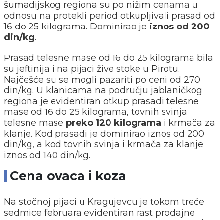
šumadijskog regiona su po nižim cenama u
odnosu na protekli period otkupljivali prasad od
16 do 25 kilograma. Dominirao je
iznos od 200
din/kg
.
Prasad telesne mase od 16 do 25 kilograma bila
su jeftinija i na pijaci žive stoke u Pirotu.
Najčešće su se mogli pazariti po ceni od 270
din/kg. U klanicama na području jablaničkog
regiona je evidentiran otkup prasadi telesne
mase od 16 do 25 kilograma, tovnih svinja
telesne mase
preko 120 kilograma
i krmača za
klanje. Kod prasadi je dominirao iznos od 200
din/kg, a kod tovnih svinja i krmača za klanje
iznos od 140 din/kg.
Cena ovaca i koza
Na stočnoj pijaci u Kragujevcu je tokom treće
sedmice februara evidentiran rast prodajne