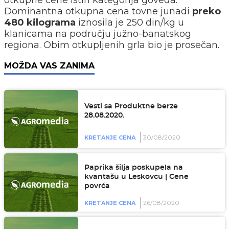
otkupne cene istih kategorija goveda.
Dominantna otkupna cena tovne junadi
preko
480 kilograma
iznosila je 250 din/kg u
klanicama na području južno-banatskog
regiona. Obim otkupljenih grla bio je prosečan.
MOŽDA VAS ZANIMA
Vesti sa Produktne berze
28.08.2020.
30/08/2020
KRETANJE CENA
Paprika šilja poskupela na
kvantašu u Leskovcu | Cene
povrća
26/08/2020
KRETANJE CENA