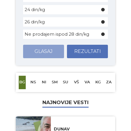
24 din/kg
26 din/kg
Ne prodajem ispod 28 din/kg
GLASAJ
REZULTATI
BG
NS
NI
SM
SU
VŠ
VA
KG
ZA
NAJNOVIJE VESTI
DUNAV