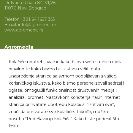
Dr Ivana Ribara 84, VI/26
11070 Novi Beograd
Telefon:
+381 64 1627 353
Email:
info@agromedia.rs
www.agromedia.rs
Agromedia
O nama
Kolačiće upotrebljavamo kako bi ova web stranica radila
Svet poljoprivrede
pravilno te kako bismo bili u stanju vršiti dalja
Marketing usluge
unapređenja stranice sa svrhom poboljšavanja vašeg
korisničkog iskustva, kako bismo personalizovali sadržaj i
Tražimo saradnike
oglase, omogućili funkcionalnost društvenih medija i
analizirali promet. Nastavkom korištenja naših internet
Kontakt
stranica prihvatate upotrebu kolačića. “Prihvati sve”,
znači da prihvatate sve kolačiće. Takođe, možete
Kontakt
posetiti "Podešavanja kolačića" Kako biste podesili šta
želite.