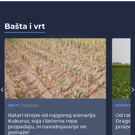
Bašta i vrt
VESTI
03.08.2026
POVRTAR
Ratari strepe od najgoreg scenarija:
Od rata
Kukuruz, soja i šećerna repa
Dragomi
propadaju, ni navodnjavanje ne
proizvo
pomaže!