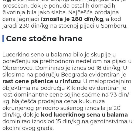
prosečan, dok je ponuda ostalih domaćih
životinja bila jako slaba. Najčešća prodajna
cena jagnjadi
iznosila je 280 din/kg
, a kod
jaradi 230 din/kg na stočnoj pijaci u Somboru.
Cene stočne hrane
Lucerkino seno u balama bilo je skuplje u
poređenju sa prethodnom nedeljom na pijaci u
Obrenovcu. Dominirao je iznos od 18 din/kg. U
silosima na području Beograda evidentiran je
rast cene pšenice u rinfuzu
. U maloprodajnim
objektima na području Kikinde evidentiran je
rast dominantne cene sojine sačme na 73 din/
kg. Najčešća prodajna cena kukuruza
okrunjenog prirodno sušenog iznosila je 20
din/kg, dok je
kod lucerkinog sena u balama
dominirao iznos od 15 din/kg na gazdinstvima u
okolini ovog grada.