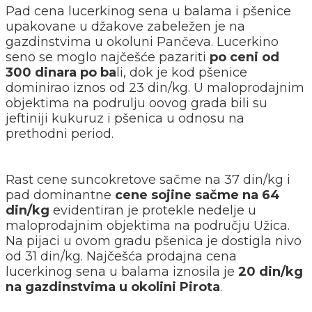
Pad cena lucerkinog sena u balama i pšenice
upakovane u džakove zabeležen je na
gazdinstvima u okoluni Pančeva. Lucerkino
seno se moglo najčešće pazariti
po ceni od
300 dinara po ba
li, dok je kod pšenice
dominirao iznos od 23 din/kg. U maloprodajnim
objektima na podrulju oovog grada bili su
jeftiniji kukuruz i pšenica u odnosu na
prethodni period.
Rast cene suncokretove sačme na 37 din/kg i
pad dominantne
cene sojine sačme na 64
din/kg
evidentiran je protekle nedelje u
maloprodajnim objektima na području Užica.
Na pijaci u ovom gradu pšenica je dostigla nivo
od 31 din/kg. Najčešća prodajna cena
lucerkinog sena u balama iznosila je
20 din/kg
na gazdinstvima u okolini Pirota
.