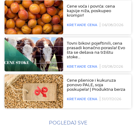
Cene voća i povrća: cena
kajsije niža, poskupeo
krompir!
06/08/2026
KRETANJE CENA
Tovni bikovi pojeftinili, cena
prasadi konačno porasla! Evo
šta se dešava na tržištu
stoke...
05/08/2026
KRETANJE CENA
Cene pšenice i kukuruza
ponovo PALE, soja
poskupela! | Produktna berza
31/07/2026
KRETANJE CENA
POGLEDAJ SVE