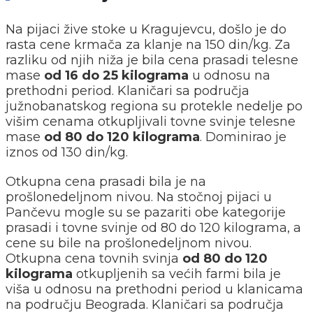
Na pijaci žive stoke u Kragujevcu, došlo je do
rasta cene krmača za klanje na 150 din/kg. Za
razliku od njih niža je bila cena prasadi telesne
mase
od 16 do 25 kilograma
u odnosu na
prethodni period. Klaničari sa područja
južnobanatskog regiona su protekle nedelje po
višim cenama otkupljivali tovne svinje telesne
mase
od 80 do 120 kilograma
. Dominirao je
iznos od 130 din/kg.
Otkupna cena prasadi bila je na
prošlonedeljnom nivou. Na stočnoj pijaci u
Pančevu mogle su se pazariti obe kategorije
prasadi i tovne svinje od 80 do 120 kilograma, a
cene su bile na prošlonedeljnom nivou.
Otkupna cena tovnih svinja
od 80 do 120
kilograma
otkupljenih sa većih farmi bila je
viša u odnosu na prethodni period u klanicama
na području Beograda. Klaničari sa područja