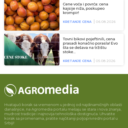
Cene voća i povrća: cena
kajsije niža, poskupeo
krompir!
06.08.2026
KRETANJE CENA
Tovni bikovi pojeftinili, cena
prasadi konačno porasla! Evo
šta se dešava na tržištu
stoke…
05.08.2026
KRETANJE CENA
Hvatajući korak sa vremenom u jednoj od najdinamičnijih oblasti
današnjice, na Agromedia portalu mešaju se stara i nova znanja,
mudrost tradicije i najnovija tehnološka dostignuća. Uhvatite
korak sa promenama, pratite najčitaniji poljoprivredni portal u
Srbiji!