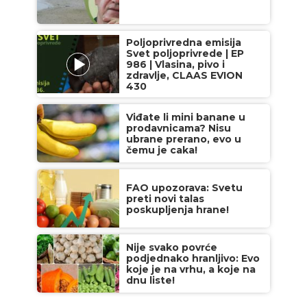
Poljoprivredna emisija
Svet poljoprivrede | EP
986 | Vlasina, pivo i
zdravlje, CLAAS EVION
430
Viđate li mini banane u
prodavnicama? Nisu
ubrane prerano, evo u
čemu je caka!
FAO upozorava: Svetu
preti novi talas
poskupljenja hrane!
Nije svako povrće
podjednako hranljivo: Evo
koje je na vrhu, a koje na
dnu liste!