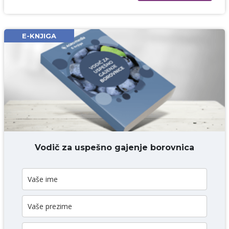
Ime i prezime* obavezno
Email* obavezno
E-KNJIGA
Komentar* obavezno
DODAJ KOMENTAR
Vodič za uspešno gajenje borovnica