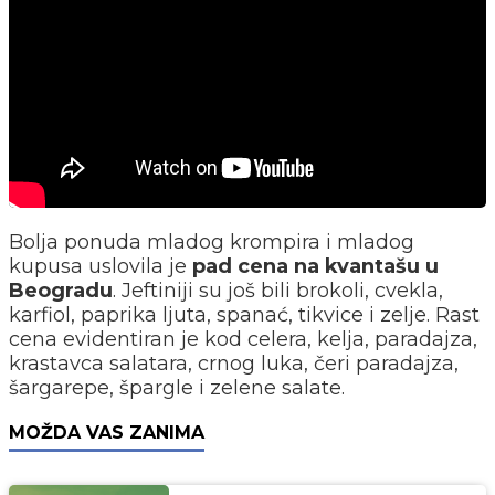
Bolja ponuda mladog krompira i mladog
kupusa uslovila je
pad cena na kvantašu u
Beogradu
. Jeftiniji su još bili brokoli, cvekla,
karfiol, paprika ljuta, spanać, tikvice i zelje. Rast
cena evidentiran je kod celera, kelja, paradajza,
krastavca salatara, crnog luka, čeri paradajza,
šargarepe, špargle i zelene salate.
MOŽDA VAS ZANIMA