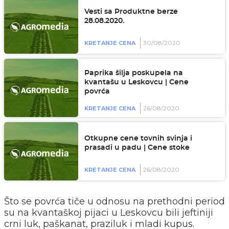
Vesti sa Produktne berze
28.08.2020.
30/08/2020
KRETANJE CENA
Paprika šilja poskupela na
kvantašu u Leskovcu | Cene
povrća
26/08/2020
KRETANJE CENA
Otkupne cene tovnih svinja i
prasadi u padu | Cene stoke
26/08/2020
KRETANJE CENA
Što se povrća tiče u odnosu na prethodni period
su na kvantaškoj pijaci u Leskovcu bili jeftiniji
crni luk, paškanat, praziluk i mladi kupus.