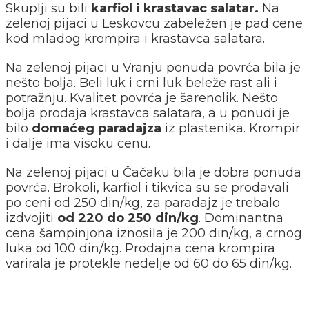
Skuplji su bili
karfiol i krastavac salatar.
Na
zelenoj pijaci u Leskovcu zabeležen je pad cene
kod mladog krompira i krastavca salatara.
Na zelenoj pijaci u Vranju ponuda povrća bila je
nešto bolja. Beli luk i crni luk beleže rast ali i
potražnju. Kvalitet povrća je šarenolik. Nešto
bolja prodaja krastavca salatara, a u ponudi je
bilo
domaćeg paradajza
iz plastenika. Krompir
i dalje ima visoku cenu.
Na zelenoj pijaci u Čačaku bila je dobra ponuda
povrća. Brokoli, karfiol i tikvica su se prodavali
po ceni od 250 din/kg, za paradajz je trebalo
izdvojiti
od 220 do 250 din/kg
. Dominantna
cena šampinjona iznosila je 200 din/kg, a crnog
luka od 100 din/kg. Prodajna cena krompira
varirala je protekle nedelje od 60 do 65 din/kg.