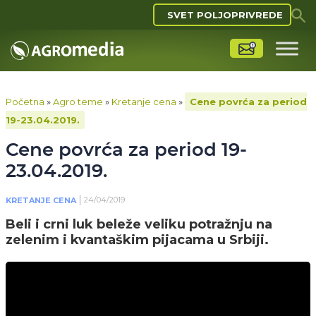
SVET POLJOPRIVREDE
Početna
»
Agro teme
»
Kretanje cena
»
Cene povrća za period
19-23.04.2019.
Cene povrća za period 19-
23.04.2019.
24/04/2019
KRETANJE CENA
Beli i crni luk beleže veliku potražnju na
zelenim i kvantaškim pijacama u Srbiji.