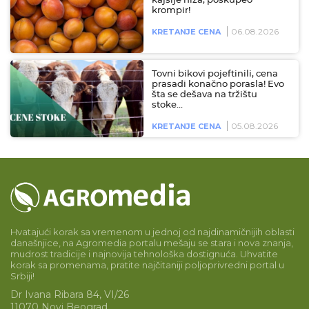
kajsije niža, poskupeo
krompir!
06.08.2026
KRETANJE CENA
Tovni bikovi pojeftinili, cena
prasadi konačno porasla! Evo
šta se dešava na tržištu
stoke…
05.08.2026
KRETANJE CENA
Hvatajući korak sa vremenom u jednoj od najdinamičnijih oblasti
današnjice, na Agromedia portalu mešaju se stara i nova znanja,
mudrost tradicije i najnovija tehnološka dostignuća. Uhvatite
korak sa promenama, pratite najčitaniji poljoprivredni portal u
Srbiji!
Dr Ivana Ribara 84, VI/26
11070 Novi Beograd