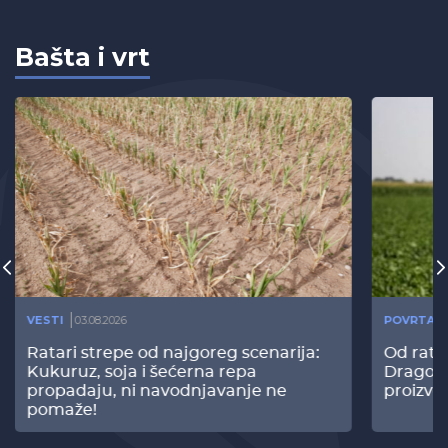
Bašta i vrt
VESTI
03.08.2026
POVRTAR
Ratari strepe od najgoreg scenarija:
Od rata
Kukuruz, soja i šećerna repa
Dragomi
propadaju, ni navodnjavanje ne
proizvo
pomaže!