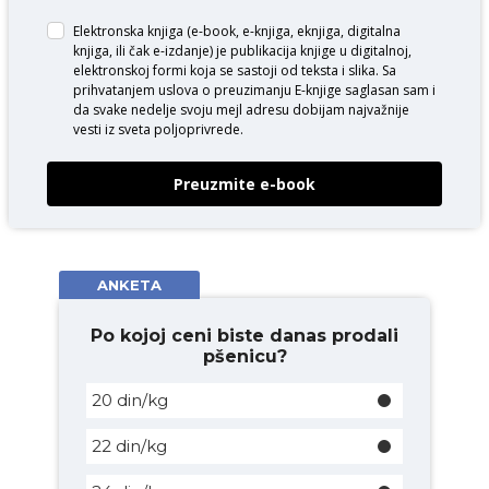
Elektronska knjiga (e-book, e-knjiga, eknjiga, digitalna
knjiga, ili čak e-izdanje) je publikacija knjige u digitalnoj,
elektronskoj formi koja se sastoji od teksta i slika. Sa
prihvatanjem uslova o
preuzimanju E-knjige
saglasan sam i
da svake nedelje svoju mejl adresu dobijam najvažnije
vesti iz sveta poljoprivrede.
Preuzmite e-book
ANKETA
Po kojoj ceni biste danas prodali
pšenicu?
20 din/kg
22 din/kg