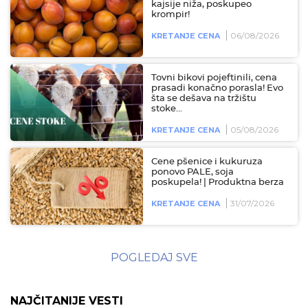
kajsije niža, poskupeo
krompir!
06/08/2026
KRETANJE CENA
Tovni bikovi pojeftinili, cena
prasadi konačno porasla! Evo
šta se dešava na tržištu
stoke...
05/08/2026
KRETANJE CENA
Cene pšenice i kukuruza
ponovo PALE, soja
poskupela! | Produktna berza
31/07/2026
KRETANJE CENA
POGLEDAJ SVE
NAJČITANIJE VESTI