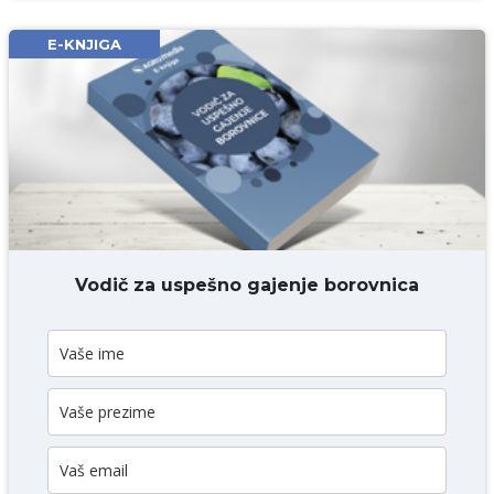
Email* obavezno
E-KNJIGA
Komentar* obavezno
DODAJ KOMENTAR
Vodič za uspešno gajenje borovnica