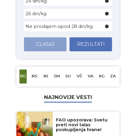
24 din/kg
26 din/kg
Ne prodajem ispod 28 din/kg
GLASAJ
REZULTATI
BG
NS
NI
SM
SU
VŠ
VA
KG
ZA
NAJNOVIJE VESTI
FAO upozorava: Svetu
preti novi talas
poskupljenja hrane!