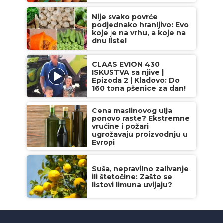
Nije svako povrće
podjednako hranljivo: Evo
koje je na vrhu, a koje na
dnu liste!
CLAAS EVION 430
ISKUSTVA sa njive |
Epizoda 2 | Kladovo: Do
160 tona pšenice za dan!
Cena maslinovog ulja
ponovo raste? Ekstremne
vrućine i požari
ugrožavaju proizvodnju u
Evropi
Suša, nepravilno zalivanje
ili štetočine: Zašto se
listovi limuna uvijaju?