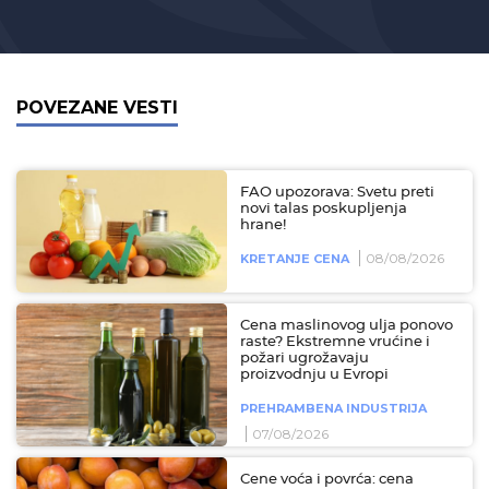
POVEZANE VESTI
FAO upozorava: Svetu preti
novi talas poskupljenja
hrane!
08/08/2026
KRETANJE CENA
Cena maslinovog ulja ponovo
raste? Ekstremne vrućine i
požari ugrožavaju
proizvodnju u Evropi
PREHRAMBENA INDUSTRIJA
07/08/2026
Cene voća i povrća: cena