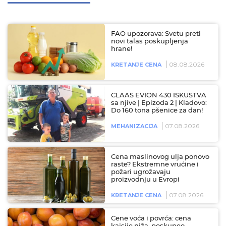
FAO upozorava: Svetu preti
novi talas poskupljenja
hrane!
08.08.2026
KRETANJE CENA
CLAAS EVION 430 ISKUSTVA
sa njive | Epizoda 2 | Kladovo:
Do 160 tona pšenice za dan!
07.08.2026
MEHANIZACIJA
Cena maslinovog ulja ponovo
raste? Ekstremne vrućine i
požari ugrožavaju
proizvodnju u Evropi
07.08.2026
KRETANJE CENA
Cene voća i povrća: cena