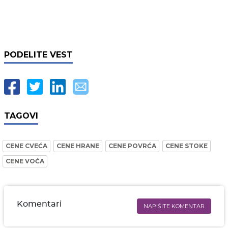
PODELITE VEST
TAGOVI
CENE CVEĆA
CENE HRANE
CENE POVRĆA
CENE STOKE
CENE VOĆA
Komentari
NAPIŠITE KOMENTAR
Ime i prezime* obavezno