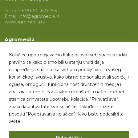
Telefon:
+381 64 1627 353
Email:
info@agromedia.rs
www.agromedia.rs
Agromedia
O nama
Kolačiće upotrebljavamo kako bi ova web stranica radila
Svet poljoprivrede
pravilno te kako bismo bili u stanju vršiti dalja
Marketing usluge
unapređenja stranice sa svrhom poboljšavanja vašeg
korisničkog iskustva, kako bismo personalizovali sadržaj i
Tražimo saradnike
oglase, omogućili funkcionalnost društvenih medija i
analizirali promet. Nastavkom korištenja naših internet
Kontakt
stranica prihvatate upotrebu kolačića. “Prihvati sve”,
znači da prihvatate sve kolačiće. Takođe, možete
Kontakt
posetiti "Podešavanja kolačića" Kako biste podesili šta
želite.
Prihvati Sve