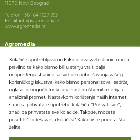
11070 Novi Beograd
Telefon:
+381 64 1627 353
Email:
info@agromedia.rs
www.agromedia.rs
Agromedia
O nama
Kolačiće upotrebljavamo kako bi ova web stranica radila
Svet poljoprivrede
pravilno te kako bismo bili u stanju vršiti dalja
Marketing usluge
unapređenja stranice sa svrhom poboljšavanja vašeg
korisničkog iskustva, kako bismo personalizovali sadržaj i
Tražimo saradnike
oglase, omogućili funkcionalnost društvenih medija i
analizirali promet. Nastavkom korištenja naših internet
Kontakt
stranica prihvatate upotrebu kolačića. “Prihvati sve”,
znači da prihvatate sve kolačiće. Takođe, možete
Kontakt
posetiti "Podešavanja kolačića" Kako biste podesili šta
želite.