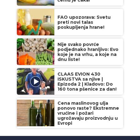
čemu je caka!
FAO upozorava: Svetu
preti novi talas
poskupljenja hrane!
Nije svako povrće
podjednako hranljivo: Evo
koje je na vrhu, a koje na
dnu liste!
CLAAS EVION 430
ISKUSTVA sa njive |
Epizoda 2 | Kladovo: Do
160 tona pšenice za dan!
Cena maslinovog ulja
ponovo raste? Ekstremne
vrućine i požari
ugrožavaju proizvodnju u
Evropi