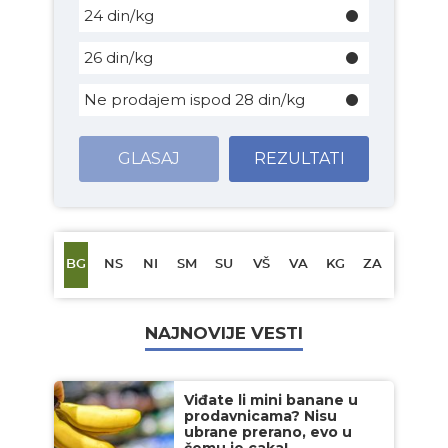
24 din/kg
26 din/kg
Ne prodajem ispod 28 din/kg
GLASAJ
REZULTATI
BG
NS
NI
SM
SU
VŠ
VA
KG
ZA
NAJNOVIJE VESTI
Viđate li mini banane u
prodavnicama? Nisu
ubrane prerano, evo u