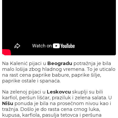
Na Kalenić pijaci u
Beogradu
potražnja je bila
malo lošija zbog hladnog vremena. To je uticalo
na rast cena paprike babure, paprike šilje,
paprike ostale i spanaća.
Na zelenoj pijaci u
Leskovcu
skuplji su bili
karfiol, peršun lišćar, praziluk i zelena salata. U
Nišu
ponuda je bila na prosečnom nivou kao i
tražnja. Došlo je do rasta cena crnog luka,
kupusa, karfiola, pasulja tetovca i peršuna