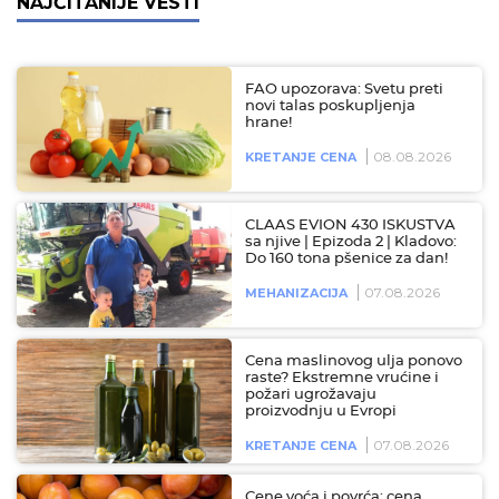
NAJČITANIJE VESTI
FAO upozorava: Svetu preti
novi talas poskupljenja
hrane!
08.08.2026
KRETANJE CENA
CLAAS EVION 430 ISKUSTVA
sa njive | Epizoda 2 | Kladovo:
Do 160 tona pšenice za dan!
07.08.2026
MEHANIZACIJA
Cena maslinovog ulja ponovo
raste? Ekstremne vrućine i
požari ugrožavaju
proizvodnju u Evropi
07.08.2026
KRETANJE CENA
Cene voća i povrća: cena