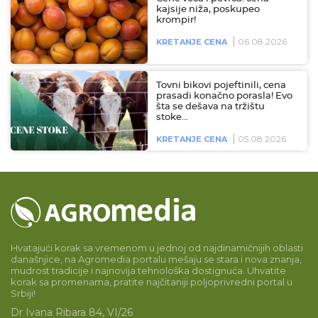
kajsije niža, poskupeo
krompir!
06.08.2026
KRETANJE CENA
Tovni bikovi pojeftinili, cena
prasadi konačno porasla! Evo
šta se dešava na tržištu
stoke…
05.08.2026
KRETANJE CENA
Hvatajući korak sa vremenom u jednoj od najdinamičnijih oblasti
današnjice, na Agromedia portalu mešaju se stara i nova znanja,
mudrost tradicije i najnovija tehnološka dostignuća. Uhvatite
korak sa promenama, pratite najčitaniji poljoprivredni portal u
Srbiji!
Dr Ivana Ribara 84, VI/26