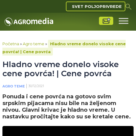
SVET POLJOPRIVREDE
Početna
»
Agro teme
»
Hladno vreme donelo visoke cene
povrća! | Cene povrća
Hladno vreme donelo visoke
cene povrća! | Cene povrća
30/12/2021
AGRO TEME
Ponuda i cene povrća na gotovo svim
srpskim pijacama nisu bile na željenom
nivou. Glavni krivac je hladno vreme. U
nastavku pročitajte kako su se kretale cene.