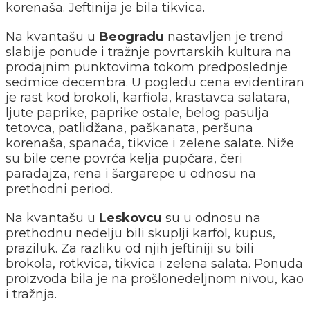
korenaša. Jeftinija je bila tikvica.
Na kvantašu u
Beogradu
nastavljen je trend
slabije ponude i tražnje povrtarskih kultura na
prodajnim punktovima tokom predposlednje
sedmice decembra. U pogledu cena evidentiran
je rast kod brokoli, karfiola, krastavca salatara,
ljute paprike, paprike ostale, belog pasulja
tetovca, patlidžana, paškanata, peršuna
korenaša, spanaća, tikvice i zelene salate. Niže
su bile cene povrća kelja pupčara, čeri
paradajza, rena i šargarepe u odnosu na
prethodni period.
Na kvantašu u
Leskovcu
su u odnosu na
prethodnu nedelju bili skuplji karfol, kupus,
praziluk. Za razliku od njih jeftiniji su bili
brokola, rotkvica, tikvica i zelena salata. Ponuda
proizvoda bila je na prošlonedeljnom nivou, kao
i tražnja.