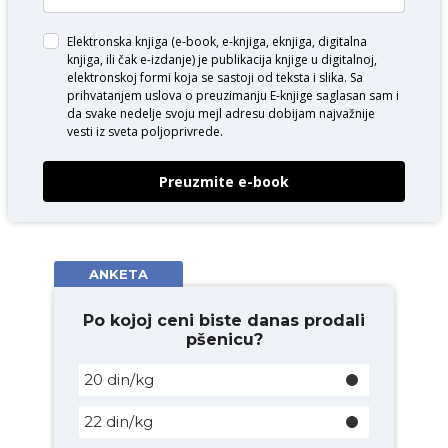
Elektronska knjiga (e-book, e-knjiga, eknjiga, digitalna
knjiga, ili čak e-izdanje) je publikacija knjige u digitalnoj,
elektronskoj formi koja se sastoji od teksta i slika. Sa
prihvatanjem uslova o
preuzimanju E-knjige
saglasan sam i
da svake nedelje svoju mejl adresu dobijam najvažnije
vesti iz sveta poljoprivrede.
Preuzmite e-book
ANKETA
Po kojoj ceni biste danas prodali
pšenicu?
20 din/kg
22 din/kg