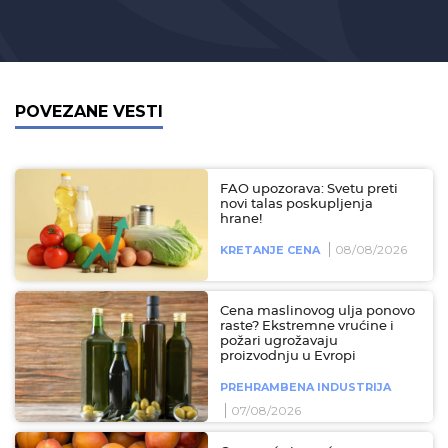
POVEZANE VESTI
FAO upozorava: Svetu preti
novi talas poskupljenja
hrane!
08/08/2026
KRETANJE CENA
Cena maslinovog ulja ponovo
raste? Ekstremne vrućine i
požari ugrožavaju
proizvodnju u Evropi
PREHRAMBENA INDUSTRIJA
07/08/2026