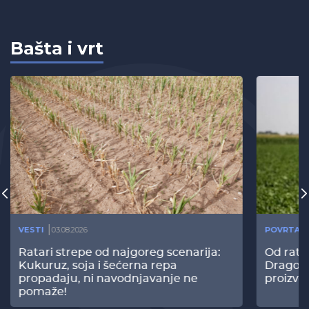
Bašta i vrt
VESTI
03.08.2026
POVRTAR
Ratari strepe od najgoreg scenarija:
Od rata
Kukuruz, soja i šećerna repa
Dragomi
propadaju, ni navodnjavanje ne
proizvo
pomaže!