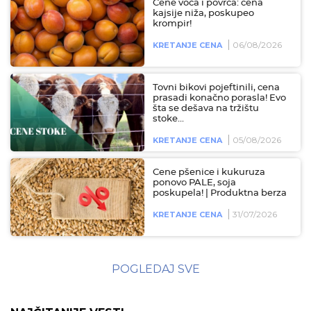
Cene voća i povrća: cena
kajsije niža, poskupeo
krompir!
06/08/2026
KRETANJE CENA
Tovni bikovi pojeftinili, cena
prasadi konačno porasla! Evo
šta se dešava na tržištu
stoke...
05/08/2026
KRETANJE CENA
Cene pšenice i kukuruza
ponovo PALE, soja
poskupela! | Produktna berza
31/07/2026
KRETANJE CENA
POGLEDAJ SVE