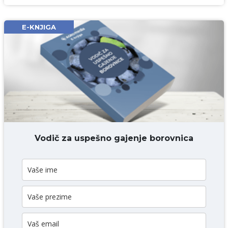
Email* obavezno
E-KNJIGA
Komentar* obavezno
DODAJ KOMENTAR
Vodič za uspešno gajenje borovnica