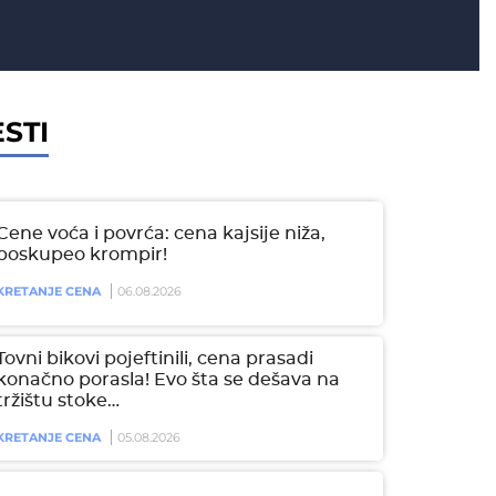
STI
Cene voća i povrća: cena kajsije niža,
poskupeo krompir!
KRETANJE CENA
06.08.2026
Tovni bikovi pojeftinili, cena prasadi
konačno porasla! Evo šta se dešava na
tržištu stoke…
KRETANJE CENA
05.08.2026