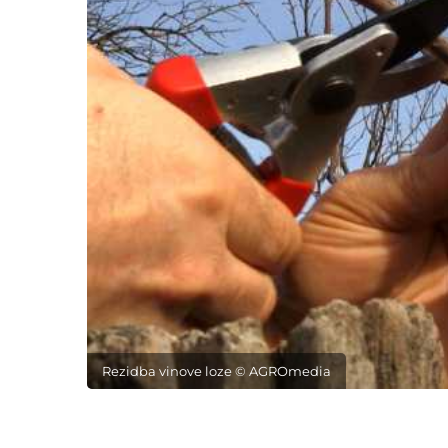
Rezidba vinove loze © AGROmedia