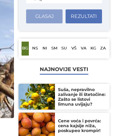
GLASAJ
REZULTATI
BG
NS
NI
SM
SU
VŠ
VA
KG
ZA
NAJNOVIJE VESTI
Suša, nepravilno
zalivanje ili štetočine:
Zašto se listovi
limuna uvijaju?
Cene voća i povrća:
cena kajsije niža,
poskupeo krompir!