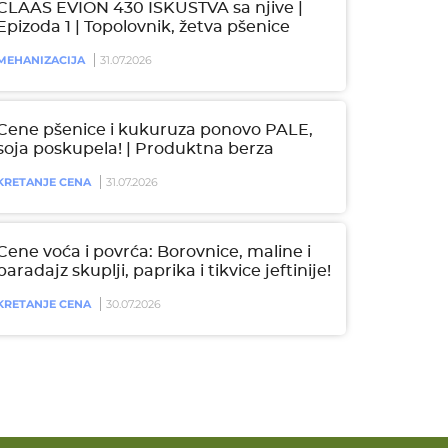
CLAAS EVION 430 ISKUSTVA sa njive |
Epizoda 1 | Topolovnik, žetva pšenice
MEHANIZACIJA
31.07.2026
Cene pšenice i kukuruza ponovo PALE,
soja poskupela! | Produktna berza
KRETANJE CENA
31.07.2026
Cene voća i povrća: Borovnice, maline i
paradajz skuplji, paprika i tikvice jeftinije!
KRETANJE CENA
30.07.2026