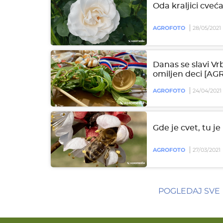
Oda kraljici cve
AGROFOTO
28/05/2021
Danas se slavi Vrb
omiljen deci [A
AGROFOTO
24/04/2021
Gde je cvet, tu 
AGROFOTO
27/03/2021
POGLEDAJ SVE