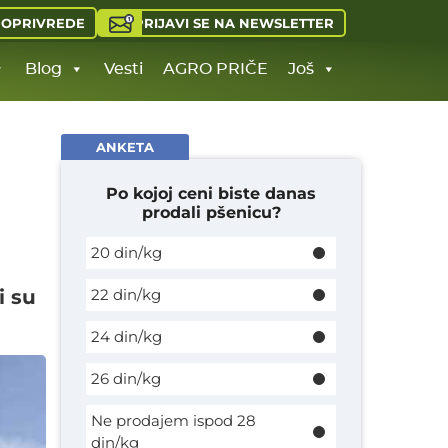
PRIJAVI SE NA NEWSLETTER
JOPRIVREDE
Blog
Vesti
AGRO PRIČE
Još
ANKETA
Po kojoj ceni biste danas
prodali pšenicu?
20 din/kg
i su
22 din/kg
24 din/kg
26 din/kg
Ne prodajem ispod 28
din/kg