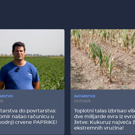
ARSTVO
RATARSTVO
26
29.07.2026
tarstva do povrtarstva:
Toplotni talas izbrisao vi
omir našao računicu u
dve milijarde evra iz evr
vodnji crvene PAPRIKE!
žetve: Kukuruz najveća ž
ekstremnih vrućina!