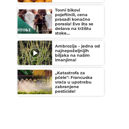
Tovni bikovi
pojeftinili, cena
prasadi konačno
porasla! Evo šta se
dešava na tržištu
stoke...
Ambrozija – jedna od
najnepoželjnijih
biljaka na našim
imanjima!
„Katastrofa za
pčele": Francuska
vraća u upotrebu
zabranjene
pesticide!