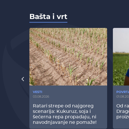
Bašta i vrt
VESTI
POVRT
03.08.2026
01.08.20
radi
Ratari strepe od najgoreg
Od ra
z Biofor
scenarija: Kukuruz, soja i
Drag
ltata!
šećerna repa propadaju, ni
proiz
navodnjavanje ne pomaže!