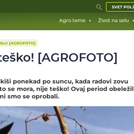
SVET POL
Agro teme
Život na selu
teško! [AGROFOTO]
e teško! [AGROFOTO]
 kiši ponekad po suncu, kada radovi zovu
o se mora, nije teško! Ovaj period obeležil
 mi smo se oprobali.