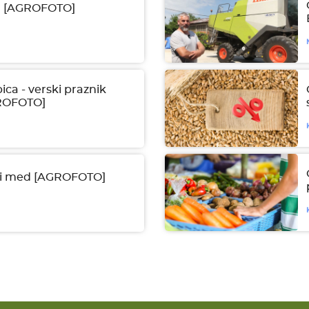
ća [AGROFOTO]
ica - verski praznik
GROFOTO]
je i med [AGROFOTO]