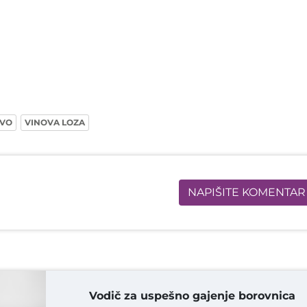
TVO
VINOVA LOZA
NAPIŠITE KOMENTAR
Vodič za uspešno gajenje borovnica