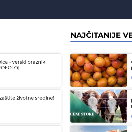
NAJČITANIJE VE
ica - verski praznik
GROFOTO]
aštite životne sredine!