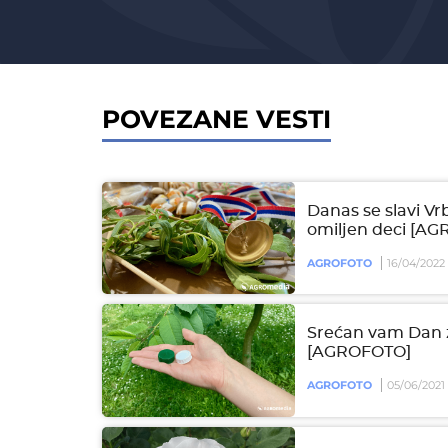
POVEZANE VESTI
Danas se slavi Vrb
omiljen deci [A
AGROFOTO
16/04/2022
Srećan vam Dan z
[AGROFOTO]
AGROFOTO
05/06/2021