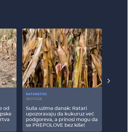
RATARSTVO
POVRTARS
28.07.2026
25.07.2026
še od
Suša uzima danak: Ratari
Komšije 
opske
upozoravaju da kukuruz već
paprici: 
rtva
podgoreva, a prinosi mogu da
došao do
se PREPOLOVE bez kiše!