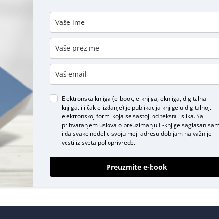
DODAJ KOMENTAR
Elektronska knjiga (e-book, e-knjiga, eknjiga, digitalna
knjiga, ili čak e-izdanje) je publikacija knjige u digitalnoj,
elektronskoj formi koja se sastoji od teksta i slika. Sa
prihvatanjem uslova o
preuzimanju E-knjige
saglasan sa
i da svake nedelje svoju mejl adresu dobijam najvažnije
vesti iz sveta poljoprivrede.
Preuzmite e-book