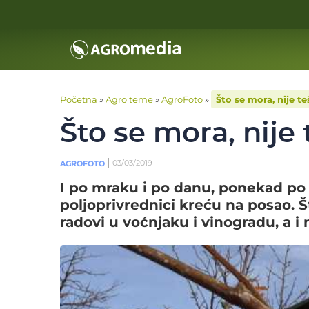
Početna
»
Agro teme
»
AgroFoto
»
Što se mora, nije 
Što se mora, nij
03/03/2019
AGROFOTO
I po mraku i po danu, ponekad po
poljoprivrednici kreću na posao. Št
radovi u voćnjaku i vinogradu, a i