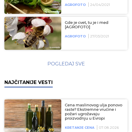
24/04/2021
AGROFOTO
Gde je cvet, tu je i med
[AGROFOTO]
27/03/2021
AGROFOTO
POGLEDAJ SVE
NAJČITANIJE VESTI
Cena maslinovog ulja ponovo
raste? Ekstremne vrućine i
požari ugrožavaju
proizvodnju u Evropi
07.08.2026
KRETANJE CENA