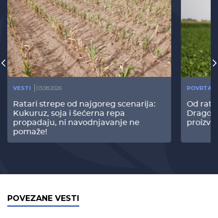
VESTI
03.08.2026
POVRTAR
Ratari strepe od najgoreg scenarija:
Od rata
Kukuruz, soja i šećerna repa
Dragomi
propadaju, ni navodnjavanje ne
proizvo
pomaže!
POVEZANE VESTI