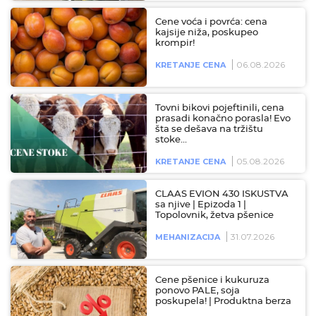
Cene voća i povrća: cena
kajsije niža, poskupeo
krompir!
06.08.2026
KRETANJE CENA
Tovni bikovi pojeftinili, cena
prasadi konačno porasla! Evo
šta se dešava na tržištu
stoke…
05.08.2026
KRETANJE CENA
CLAAS EVION 430 ISKUSTVA
sa njive | Epizoda 1 |
Topolovnik, žetva pšenice
31.07.2026
MEHANIZACIJA
Cene pšenice i kukuruza
ponovo PALE, soja
poskupela! | Produktna berza