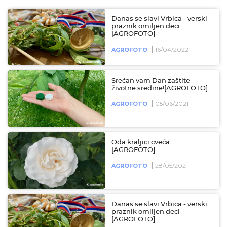
Danas se slavi Vrbica - verski
praznik omiljen deci
[AGROFOTO]
16/04/2022
AGROFOTO
Srećan vam Dan zaštite
životne sredine![AGROFOTO]
05/06/2021
AGROFOTO
Oda kraljici cveća
[AGROFOTO]
28/05/2021
AGROFOTO
Danas se slavi Vrbica - verski
praznik omiljen deci
[AGROFOTO]