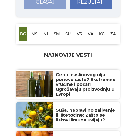
GLASAJ
REZULTATI
BG
NS
NI
SM
SU
VŠ
VA
KG
ZA
NAJNOVIJE VESTI
Cena maslinovog ulja
ponovo raste? Ekstremne
vrućine i požari
ugrožavaju proizvodnju u
Evropi
Suša, nepravilno zalivanje
ili štetočine: Zašto se
listovi limuna uvijaju?