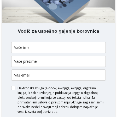
DODAJ KOMENTAR
Vodič za uspešno gajenje borovnica
Elektronska knjiga (e-book, e-knjiga, eknjiga, digitalna
knjiga, ili čak e-izdanje) je publikacija knjige u digitalnoj,
elektronskoj formi koja se sastoji od teksta i slika. Sa
prihvatanjem uslova o
preuzimanju E-knjige
saglasan sam i
da svake nedelje svoju mejl adresu dobijam najvažnije
vesti iz sveta poljoprivrede.