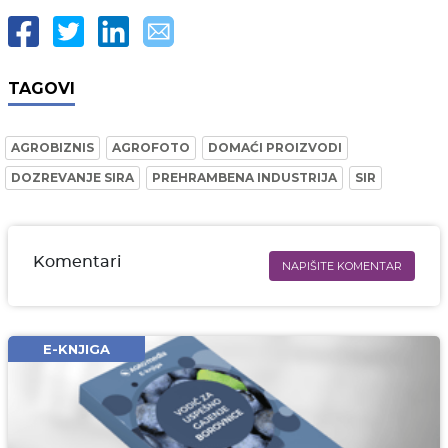
TAGOVI
AGROBIZNIS
AGROFOTO
DOMAĆI PROIZVODI
DOZREVANJE SIRA
PREHRAMBENA INDUSTRIJA
SIR
Komentari
NAPIŠITE KOMENTAR
Ime i prezime* obavezno
Email* obavezno
E-KNJIGA
Komentar* obavezno