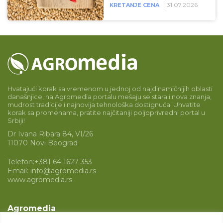
31.07.2026
KRETANJE CENA
Hvatajući korak sa vremenom u jednoj od najdinamičnijih oblasti
današnjice, na Agromedia portalu mešaju se stara i nova znanja,
mudrost tradicije i najnovija tehnološka dostignuća. Uhvatite
korak sa promenama, pratite najčitaniji poljoprivredni portal u
Srbiji!
Dr Ivana Ribara 84, VI/26
11070 Novi Beograd
Telefon:
+381 64 1627 353
Email:
info@agromedia.rs
www.agromedia.rs
Agromedia