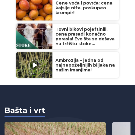
Cene voća i povrća: cena
kajsije niža, poskupeo
krompir!
Tovni bikovi pojeftinili,
cena prasadi konačno
porasla! Evo šta se dešava
na tržištu stoke...
Ambrozija – jedna od
najnepoželjnijih biljaka na
našim imanjima!
Bašta i vrt