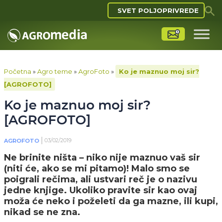
SVET POLJOPRIVREDE
Početna
»
Agro teme
»
AgroFoto
»
Ko je maznuo moj sir?
[AGROFOTO]
Ko je maznuo moj sir?
[AGROFOTO]
03/02/2019
AGROFOTO
Ne brinite ništa – niko nije maznuo vaš sir
(niti će, ako se mi pitamo)! Malo smo se
poigrali rečima, ali ustvari reč je o nazivu
jedne knjige. Ukoliko pravite sir kao ovaj
moža će neko i poželeti da ga mazne, ili kupi,
nikad se ne zna.