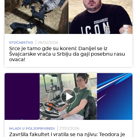
28/02/2026
STOČARSTVO
Srce je tamo gde su koreni: Danijel se iz
Švajcarske vraća u Srbiju da gaji posebnu rasu
ovaca!
27/02/2026
MLADI U POLJOPRIVREDI
Završila fakultet i vratila se na njivu: Teodora je