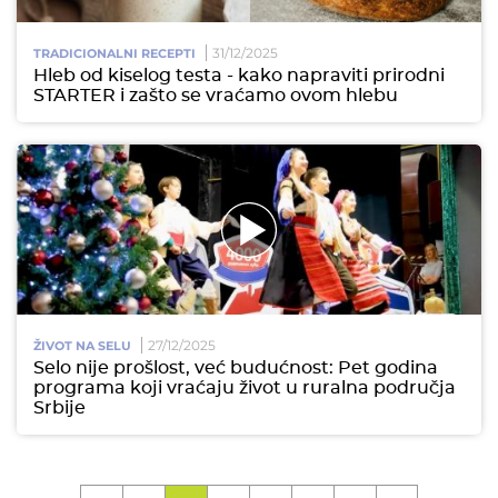
31/12/2025
TRADICIONALNI RECEPTI
Hleb od kiselog testa - kako napraviti prirodni
STARTER i zašto se vraćamo ovom hlebu
27/12/2025
ŽIVOT NA SELU
Selo nije prošlost, već budućnost: Pet godina
programa koji vraćaju život u ruralna područja
Srbije