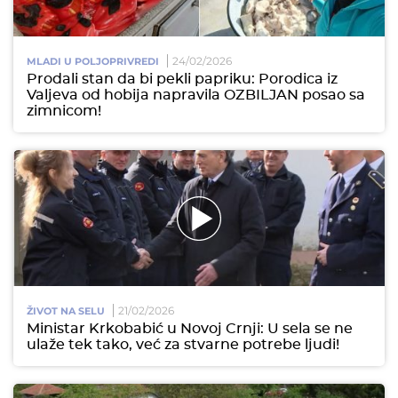
24/02/2026
MLADI U POLJOPRIVREDI
Prodali stan da bi pekli papriku: Porodica iz
Valjeva od hobija napravila OZBILJAN posao sa
zimnicom!
21/02/2026
ŽIVOT NA SELU
Ministar Krkobabić u Novoj Crnji: U sela se ne
ulaže tek tako, već za stvarne potrebe ljudi!