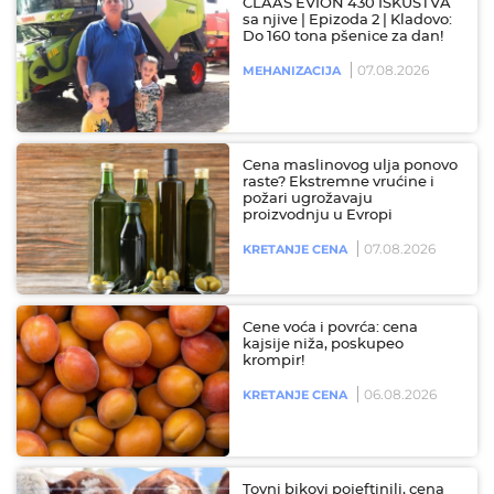
CLAAS EVION 430 ISKUSTVA
sa njive | Epizoda 2 | Kladovo:
Do 160 tona pšenice za dan!
07.08.2026
MEHANIZACIJA
Cena maslinovog ulja ponovo
raste? Ekstremne vrućine i
požari ugrožavaju
proizvodnju u Evropi
07.08.2026
KRETANJE CENA
Cene voća i povrća: cena
kajsije niža, poskupeo
krompir!
06.08.2026
KRETANJE CENA
Tovni bikovi pojeftinili, cena