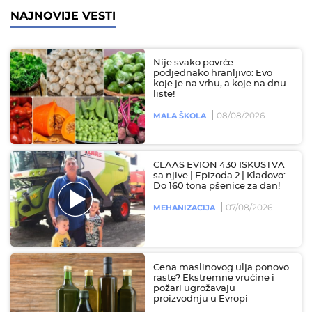
NAJNOVIJE VESTI
Nije svako povrće
podjednako hranljivo: Evo
koje je na vrhu, a koje na dnu
liste!
08/08/2026
MALA ŠKOLA
CLAAS EVION 430 ISKUSTVA
sa njive | Epizoda 2 | Kladovo:
Do 160 tona pšenice za dan!
07/08/2026
MEHANIZACIJA
Cena maslinovog ulja ponovo
raste? Ekstremne vrućine i
požari ugrožavaju
proizvodnju u Evropi