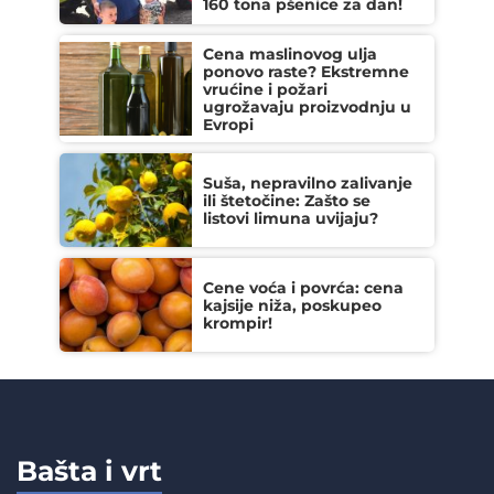
160 tona pšenice za dan!
Cena maslinovog ulja
ponovo raste? Ekstremne
vrućine i požari
ugrožavaju proizvodnju u
Evropi
Suša, nepravilno zalivanje
ili štetočine: Zašto se
listovi limuna uvijaju?
Cene voća i povrća: cena
kajsije niža, poskupeo
krompir!
Bašta i vrt