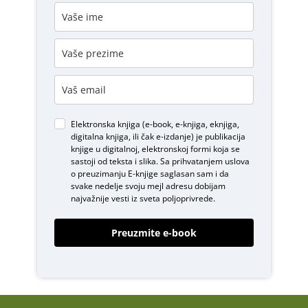
Elektronska knjiga (e-book, e-knjiga, eknjiga,
digitalna knjiga, ili čak e-izdanje) je publikacija
knjige u digitalnoj, elektronskoj formi koja se
sastoji od teksta i slika. Sa prihvatanjem uslova
o
preuzimanju E-knjige
saglasan sam i da
svake nedelje svoju mejl adresu dobijam
najvažnije vesti iz sveta poljoprivrede.
Preuzmite e-book