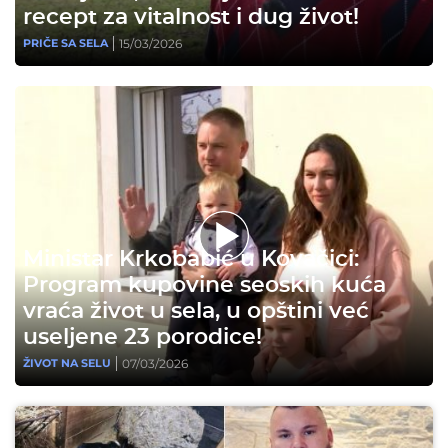
recept za vitalnost i dug život!
15/03/2026
PRIČE SA SELA
Ministar Krkobabić u Kovačici:
Program kupovine seoskih kuća
vraća život u sela, u opštini već
useljene 23 porodice!
07/03/2026
ŽIVOT NA SELU