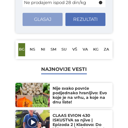
Ne prodajem ispod 28 din/kg
GLASAJ
REZULTATI
BG
NS
NI
SM
SU
VŠ
VA
KG
ZA
NAJNOVIJE VESTI
Nije svako povrće
podjednako hranljivo: Evo
koje je na vrhu, a koje na
dnu liste!
CLAAS EVION 430
ISKUSTVA sa njive |
Epizoda 2 | Kladovo: Do