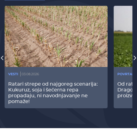
VESTI
03.08.2026
POVRTARS
Ratari strepe od najgoreg scenarija:
Od rata
Kukuruz, soja i šećerna repa
Dragomi
propadaju, ni navodnjavanje ne
proizvo
pomaže!