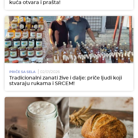
kuća otvara i prašta!
02/01/2026
PRIČE SA SELA
Tradicionalni zanati žive i dalje: priče ljudi koji
stvaraju rukama i SRCEM!