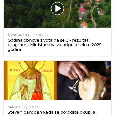
17/01/2026
ŽIVOT NA SELU
Godina obnove života na selu - rezultati
programa Ministarstva za brigu o selu u 2025.
godini
09/01/2026
OBIČAJI
Stevanjdan: dan kada se porodica okuplja,