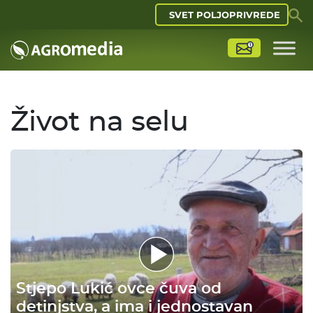
SVET POLJOPRIVREDE
Život na selu
Stjepo Lukić ovce čuva od
detinjstva, a ima i jednostavan