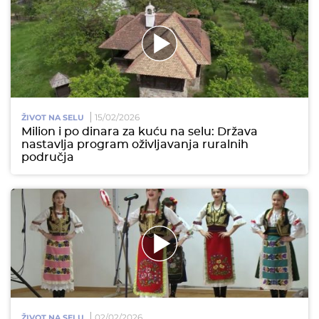
15/02/2026
ŽIVOT NA SELU
Milion i po dinara za kuću na selu: Država
nastavlja program oživljavanja ruralnih
područja
02/02/2026
ŽIVOT NA SELU