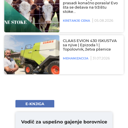
prasadi konačno porasla! Evo
šta se dešava na tržištu
stoke…
05.08.2026
KRETANJE CENA
CLAAS EVION 430 ISKUSTVA
sa njive | Epizoda 1 |
Topolovnik, žetva pšenice
31.07.2026
MEHANIZACIJA
E-KNJIGA
Vodič za uspešno gajenje borovnice