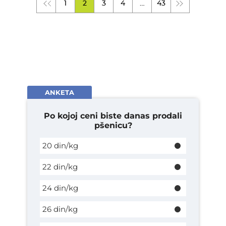
1
2
3
4
…
43
ANKETA
Po kojoj ceni biste danas prodali
pšenicu?
20 din/kg
22 din/kg
24 din/kg
26 din/kg