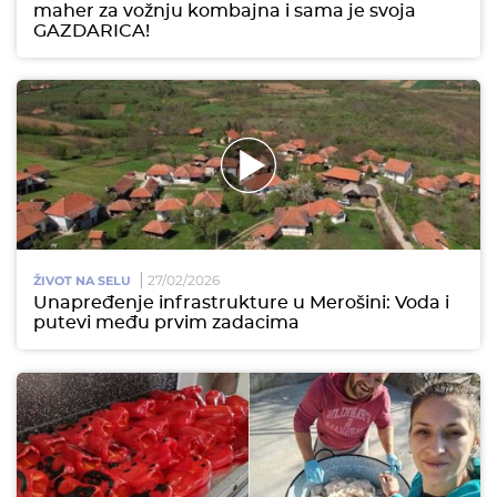
maher za vožnju kombajna i sama je svoja
GAZDARICA!
27/02/2026
ŽIVOT NA SELU
Unapređenje infrastrukture u Merošini: Voda i
putevi među prvim zadacima