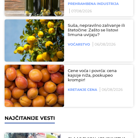
PREHRAMBENA INDUSTRIJA
07/08/2026
Suša, nepravilno zalivanje ili
štetočine: Zašto se listovi
limuna uvijaju?
06/08/2026
VOĆARSTVO
Cene voća i povrća: cena
kajsije niža, poskupeo
krompir!
06/08/2026
KRETANJE CENA
NAJČITANIJE VESTI