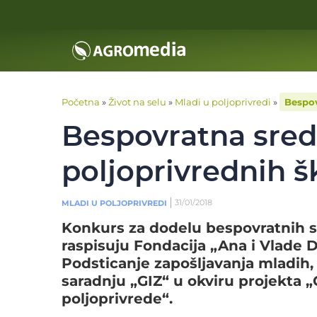
Početna
»
Život na selu
»
Mladi u poljoprivredi
»
Bespov
Bespovratna sred
poljoprivrednih š
31/01/2018
MLADI U POLJOPRIVREDI
Konkurs za dodelu bespovratnih s
raspisuju Fondacija „Ana i Vlade 
Podsticanje zapošljavanja mladih,
saradnju „GIZ“ u okviru projekta 
poljoprivrede“.