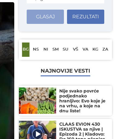
GLASAJ
REZULTATI
BG
NS
NI
SM
SU
VŠ
VA
KG
ZA
NAJNOVIJE VESTI
Nije svako povrće
podjednako
hranljivo: Evo koje je
na vrhu, a koje na
dnu liste!
CLAAS EVION 430
ISKUSTVA sa njive |
Epizoda 2 | Kladovo: