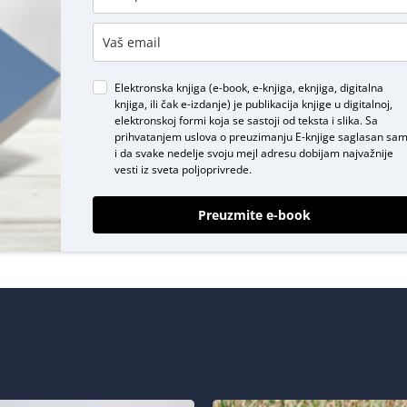
DODAJ KOMENTAR
Elektronska knjiga (e-book, e-knjiga, eknjiga, digitalna
knjiga, ili čak e-izdanje) je publikacija knjige u digitalnoj,
elektronskoj formi koja se sastoji od teksta i slika. Sa
prihvatanjem uslova o
preuzimanju E-knjige
saglasan sa
i da svake nedelje svoju mejl adresu dobijam najvažnije
vesti iz sveta poljoprivrede.
Preuzmite e-book