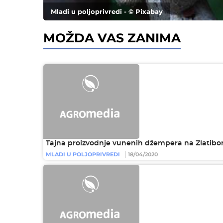
Mladi u poljoprivredi - © Pixabay
MOŽDA VAS ZANIMA
Tajna proizvodnje vunenih džempera na Zlatibo
MLADI U POLJOPRIVREDI
18/04/2020