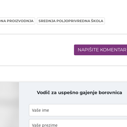
DNA PROIZVODNJA
SREDNJA POLJOPRIVREDNA ŠKOLA
NAPIŠITE KOMENTAR
Vodič za uspešno gajenje borovnica