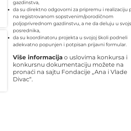
gazdinstva,
da su direktno odgovorni za pripremu i realizaciju 
na registrovanom sopstvenim/porodičnom
poljoprivrednom gazdinstvu, a ne da deluju u svoj
posrednika,
da su koordinatoru projekta u svojoj školi podneli
adekvatno popunjen i potpisan prijavni formular.
Više informacija
o uslovima konkursa i
konkursnu dokumentaciju možete na
pronaći na sajtu Fondacije
„Ana i Vlade
Divac“.