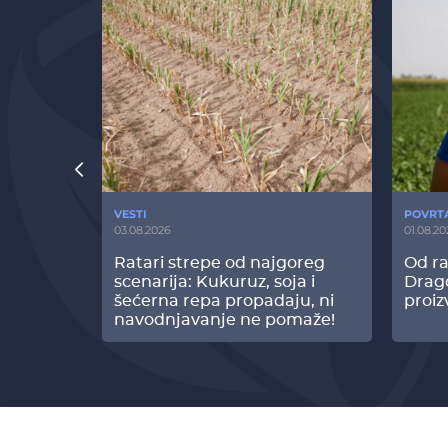
VESTI
POVRT
03.08.2026
01.08.20
radi
Ratari strepe od najgoreg
Od ra
z Biofor
scenarija: Kukuruz, soja i
Drag
ltata!
šećerna repa propadaju, ni
proiz
navodnjavanje ne pomaže!