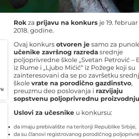
Rok
za
prijavu na konkurs
je 19. februar
2018. godine.
Ovaj konkurs
otvoren je
samo za punol
učenike završnog razreda
srednje
poljoprivredne škole „Svetan Petrović – B
iz Rume i „Ljubo Mićić“ iz Požege koji su
zainteresovani da se po završetku sredn
škole
vrate na porodično gazdinstvo
,
ru
preuzmu deo poslovanja i
razvijaju
sopstvenu poljoprivrednu proizvodnj
Uslovi za učesnike
u konkursu:
da imaju prebivalište na teritoriji Republike Srbije,
da su članovi registrovanog porodičnog poljopriv