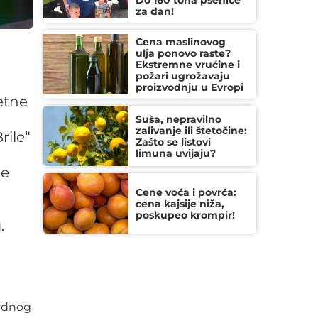
Do 160 tona pšenice
za dan!
Cena maslinovog
ulja ponovo raste?
Ekstremne vrućine i
požari ugrožavaju
proizvodnju u Evropi
etne
Suša, nepravilno
zalivanje ili štetočine:
rile“
Zašto se listovi
limuna uvijaju?
je
Cene voća i povrća:
cena kajsije niža,
poskupeo krompir!
u
.
rednog