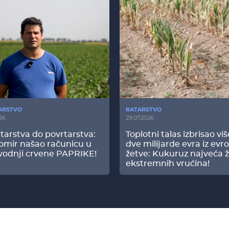
ARSTVO
RATARSTVO
26
29.07.2026
tarstva do povrtarstva:
Toplotni talas izbrisao vi
omir našao računicu u
dve milijarde evra iz evr
vodnji crvene PAPRIKE!
žetve: Kukuruz najveća ž
ekstremnih vrućina!