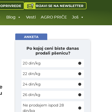
PRIJAVI SE NA NEWSLETTER
JOPRIVREDE
Blog
Vesti
AGRO PRIČE
Još
ANKETA
Po kojoj ceni biste danas
prodali pšenicu?
20 din/kg
22 din/kg
24 din/kg
e
u
26 din/kg
Ne prodajem ispod 28
din/kg