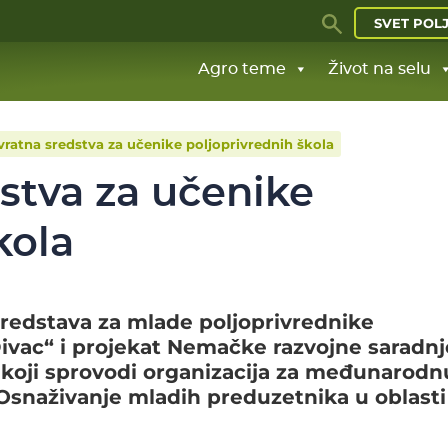
SVET POL
Agro teme
Život na selu
ratna sredstva za učenike poljoprivrednih škola
stva za učenike
kola
redstava za mlade poljoprivrednike
Divac“ i projekat Nemačke razvojne saradnj
 koji sprovodi organizacija za međunarodn
„Osnaživanje mladih preduzetnika u oblasti