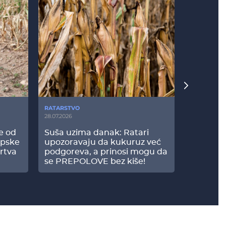
RATARSTVO
POVRTARS
28.07.2026
25.07.2026
še od
Suša uzima danak: Ratari
Komšije 
opske
upozoravaju da kukuruz već
paprici: 
rtva
podgoreva, a prinosi mogu da
došao do
se PREPOLOVE bez kiše!