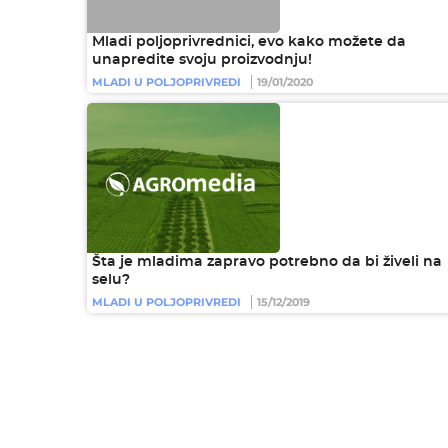
Mladi poljoprivrednici, evo kako možete da
unapredite svoju proizvodnju!
MLADI U POLJOPRIVREDI
19/01/2020
Šta je mladima zapravo potrebno da bi živeli na
selu?
MLADI U POLJOPRIVREDI
15/12/2019