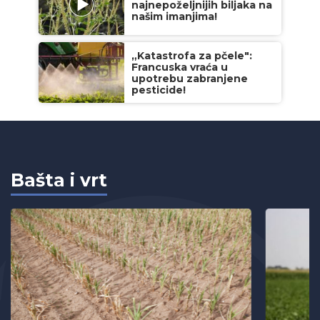
najnepoželjnijih biljaka na
našim imanjima!
„Katastrofa za pčele":
Francuska vraća u
upotrebu zabranjene
pesticide!
Bašta i vrt