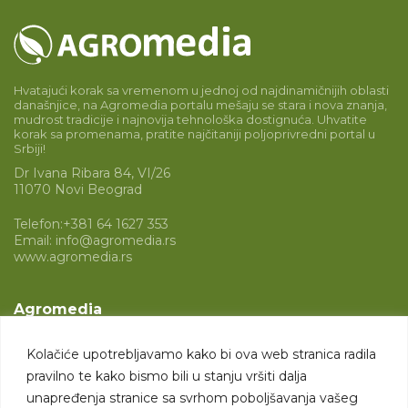
Hvatajući korak sa vremenom u jednoj od najdinamičnijih oblasti
današnjice, na Agromedia portalu mešaju se stara i nova znanja,
mudrost tradicije i najnovija tehnološka dostignuća. Uhvatite
korak sa promenama, pratite najčitaniji poljoprivredni portal u
Srbiji!
Dr Ivana Ribara 84, VI/26
11070 Novi Beograd
Telefon:
+381 64 1627 353
Email:
info@agromedia.rs
www.agromedia.rs
Agromedia
O nama
Kolačiće upotrebljavamo kako bi ova web stranica radila
Svet poljoprivrede
pravilno te kako bismo bili u stanju vršiti dalja
Marketing usluge
unapređenja stranice sa svrhom poboljšavanja vašeg