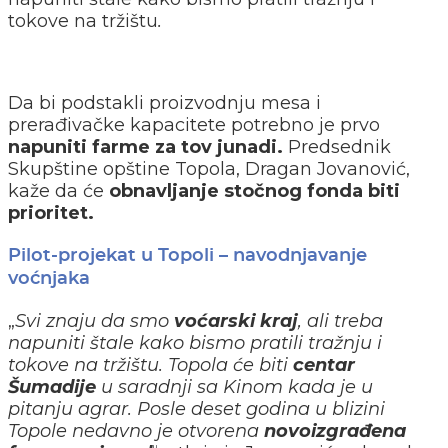
tokove na tržištu
.
Da bi podstakli proizvodnju mesa i
prerađivačke kapacitete potrebno je prvo
napuniti farme za tov junadi.
Predsednik
Skupštine opštine Topola, Dragan Jovanović,
kaže da će
obnavljanje stočnog fonda biti
prioritet.
Pilot-projekat u Topoli – navodnjavanje
voćnjaka
„
Svi znaju da smo
voćarski kraj
, ali treba
napuniti štale kako bismo pratili tražnju i
tokove na tržištu. Topola će biti
centar
Šumadije
u saradnji sa Kinom kada je u
pitanju agrar. Posle deset godina u blizini
Topole nedavno je otvorena
novoizgrađena