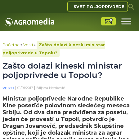
SVET POLJOPRIVREDE
Početna
»
Vesti
»
Zašto dolazi kineski ministar
poljoprivrede u Topolu?
Zašto dolazi kineski ministar
poljoprivrede u Topolu?
01/01/2017
Biljana Nenković
VESTI
Ministar poljoprivede Narodne Republike
Kine posetiće polovinom sledećeg meseca
Srbiju. Od dva dana predviđena za posetu,
jedan će provesti u Topoli, potvrdio je
Dragan Jovanović, predsednik Skupštine
opštine, koji je dolazak ministra za agrar