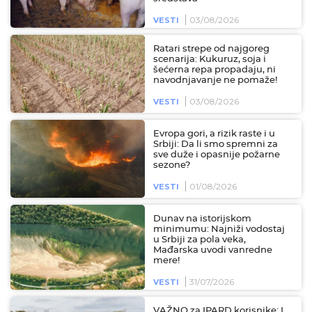
03/08/2026
VESTI
Ratari strepe od najgoreg
scenarija: Kukuruz, soja i
šećerna repa propadaju, ni
navodnjavanje ne pomaže!
03/08/2026
VESTI
Evropa gori, a rizik raste i u
Srbiji: Da li smo spremni za
sve duže i opasnije požarne
sezone?
01/08/2026
VESTI
Dunav na istorijskom
minimumu: Najniži vodostaj
u Srbiji za pola veka,
Mađarska uvodi vanredne
mere!
31/07/2026
VESTI
VAŽNO za IPARD korisnike: I