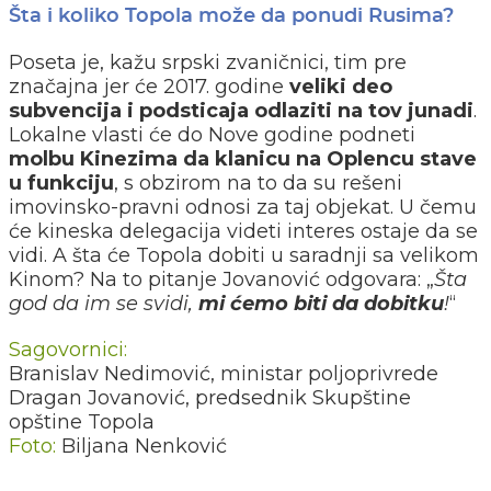
Šta i koliko Topola može da ponudi Rusima?
Poseta je, kažu srpski zvaničnici, tim pre
značajna jer će 2017. godine
veliki deo
subvencija i podsticaja odlaziti na tov junadi
.
Lokalne vlasti će do Nove godine podneti
molbu Kinezima da klanicu na Oplencu stave
u funkciju
, s obzirom na to da su rešeni
imovinsko-pravni odnosi za taj objekat. U čemu
će kineska delegacija videti interes ostaje da se
vidi. A šta će Topola dobiti u saradnji sa velikom
Kinom? Na to pitanje Jovanović odgovara: „
Šta
god da im se svidi,
mi ćemo biti da dobitku
!
“
Sagovornici:
Branislav Nedimović, ministar poljoprivrede
Dragan Jovanović, predsednik Skupštine
opštine Topola
Foto:
Biljana Nenković