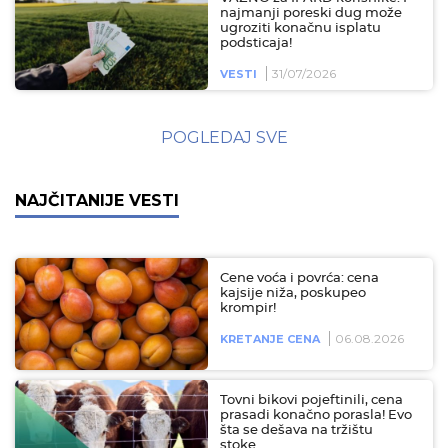
najmanji poreski dug može
ugroziti konačnu isplatu
podsticaja!
31/07/2026
VESTI
POGLEDAJ SVE
NAJČITANIJE VESTI
Cene voća i povrća: cena
kajsije niža, poskupeo
krompir!
06.08.2026
KRETANJE CENA
Tovni bikovi pojeftinili, cena
prasadi konačno porasla! Evo
šta se dešava na tržištu
stoke…