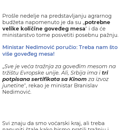
Prošle nedelje na predstavljanju agrarnog
budžeta napomenuto je da su „
potrebne
velike količine goveđeg mesa
“ i da će
ministarstvo tome posvetiti posebnu pažnju.
Ministar Nedimović poručio: Treba nam što
više goveđeg mesa!
„
Sve je veća tražnja za goveđim mesom na
tržištu Evropske unije. Ali, Srbija ima i
tri
potpisana sertifikata sa Kinom
za izvoz
junetine
“, rekao je ministar Branislav
Nedimović.
Svi znaju da smo voćarski kraj, ali treba
napuniti štale kako bismo pratili tražnju i