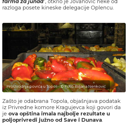
farma za junad
“, otkrio je Jovanović neke od
razloga posete kineske delegacije Oplencu.
Proizvodnja povrća u Topoli - © Foto: Biljana Nenković
Zašto je odabrana Topola, objašnjava podatak
iz Privredne komore Kragujevca koji govori da
je
ova opština imala najbolje rezultate u
poljoprivredi južno od Save i Dunava
.