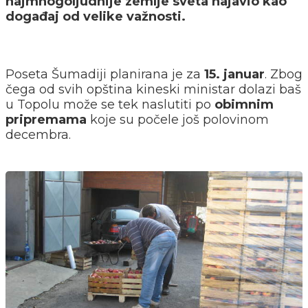
najmnogoljudnije zemlje sveta najavio kao
događaj od velike važnosti.
Poseta Šumadiji planirana je za
15. januar
. Zbog
čega od svih opština kineski ministar dolazi baš
u Topolu može se tek naslutiti po
obimnim
pripremama
koje su počele još polovinom
decembra.