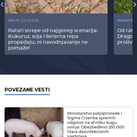
VESTI
03.08.2026
POVRTAR
Ratari strepe od najgoreg scenarija:
Od rata
Kukuruz, soja i šećerna repa
Dragomi
propadaju, ni navodnjavanje ne
proizvo
pomaže!
POVEZANE VESTI
Ministarstvo poljoprivrede i
Sigma Crvenka spremili
odgovor na afričku kugu
svinja: Obezbeđeno 250.000
litara dezinfekcionih
sredstava