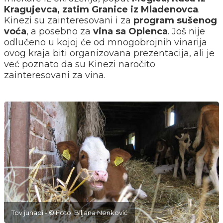
Kragujevca, zatim Granice iz Mladenovca
.
Kinezi su zainteresovani i za
program sušenog
voća
, a posebno za
vina sa Oplenca
. Još nije
odlučeno u kojoj će od mnogobrojnih vinarija
ovog kraja biti organizovana prezentacija, ali je
već poznato da su Kinezi naročito
zainteresovani za vina.
Tov junadi - © Foto: Biljana Nenković