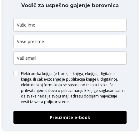
DODAJ KOMENTAR
Vodič za uspešno gajenje borovnica
Elektronska knjiga (e-book, e-knjiga, eknjiga, digitalna
knjiga, ili čak e-izdanje) je publikacija knjige u digitalnoj,
elektronskoj formi koja se sastoji od teksta i slika. Sa
prihvatanjem uslova o
preuzimanju E-knjige
saglasan sam i
da svake nedelje svoju mejl adresu dobijam najvažnije
vesti iz sveta poljoprivrede.
Preuzmite e-book