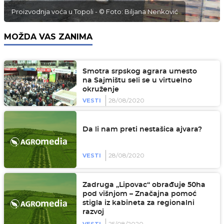
Proizvodnja voća u Topoli - © Foto: Biljana Nenković
MOŽDA VAS ZANIMA
Smotra srpskog agrara umesto
na Sajmištu seli se u virtuelno
okruženje
28/08/2020
VESTI
Da li nam preti nestašica ajvara?
28/08/2020
VESTI
Zadruga „Lipovac“ obrađuje 50ha
pod višnjom – Značajna pomoć
stigla iz kabineta za regionalni
razvoj
25/08/2020