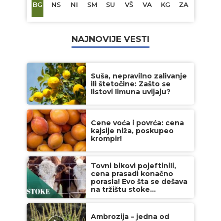
BG
NS
NI
SM
SU
VŠ
VA
KG
ZA
NAJNOVIJE VESTI
Suša, nepravilno zalivanje
ili štetočine: Zašto se
listovi limuna uvijaju?
Cene voća i povrća: cena
kajsije niža, poskupeo
krompir!
Tovni bikovi pojeftinili,
cena prasadi konačno
porasla! Evo šta se dešava
na tržištu stoke...
Ambrozija – jedna od