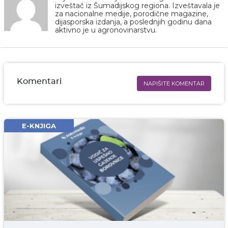
izveštač iz Šumadijskog regiona. Izveštavala je
za nacionalne medije, porodične magazine,
dijasporska izdanja, a poslednjih godinu dana
aktivno je u agronovinarstvu.
Komentari
NAPIŠITE KOMENTAR
Ime i prezime* obavezno
Email* obavezno
E-KNJIGA
Komentar* obavezno