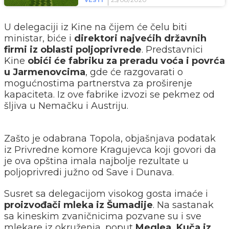
VESTI
U delegaciji iz Kine na čijem će čelu biti
ministar, biće i
direktori najvećih državnih
firmi iz oblasti poljoprivrede
. Predstavnici
Kine
obići će fabriku za preradu voća i povrća
u Jarmenovcima
, gde će razgovarati o
mogućnostima partnerstva za proširenje
kapaciteta. Iz ove fabrike izvozi se pekmez od
šljiva u Nemačku i Austriju.
Zašto je odabrana Topola, objašnjava podatak
iz Privredne komore Kragujevca koji govori da
je ova opština imala najbolje rezultate u
poljoprivredi južno od Save i Dunava.
Susret sa delegacijom visokog gosta imaće i
proizvođači mleka iz Šumadije
. Na sastanak
sa kineskim zvaničnicima pozvane su i sve
mlekare iz okruženja, poput
Meglea, Kuča iz