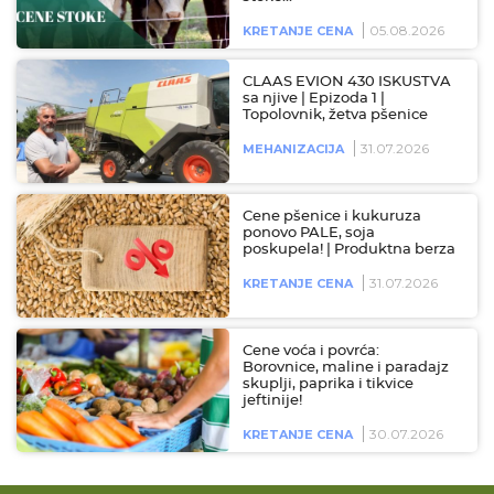
05.08.2026
KRETANJE CENA
CLAAS EVION 430 ISKUSTVA
sa njive | Epizoda 1 |
Topolovnik, žetva pšenice
31.07.2026
MEHANIZACIJA
Cene pšenice i kukuruza
ponovo PALE, soja
poskupela! | Produktna berza
31.07.2026
KRETANJE CENA
Cene voća i povrća:
Borovnice, maline i paradajz
skuplji, paprika i tikvice
jeftinije!
30.07.2026
KRETANJE CENA