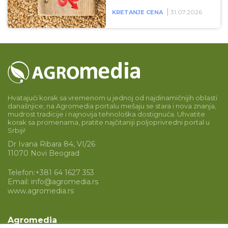
31.07.2026
KRETANJE CENA
Hvatajući korak sa vremenom u jednoj od najdinamičnijih oblasti
današnjice, na Agromedia portalu mešaju se stara i nova znanja,
mudrost tradicije i najnovija tehnološka dostignuća. Uhvatite
korak sa promenama, pratite najčitaniji poljoprivredni portal u
Srbiji!
Dr Ivana Ribara 84, VI/26
11070 Novi Beograd
Telefon:
+381 64 1627 353
Email:
info@agromedia.rs
www.agromedia.rs
Agromedia