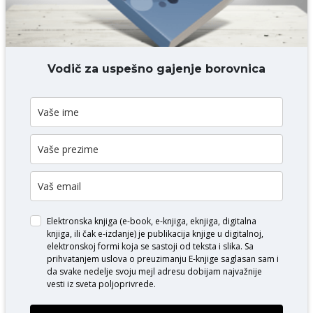
DODAJ KOMENTAR
Vodič za uspešno gajenje borovnica
Elektronska knjiga (e-book, e-knjiga, eknjiga, digitalna
knjiga, ili čak e-izdanje) je publikacija knjige u digitalnoj,
elektronskoj formi koja se sastoji od teksta i slika. Sa
prihvatanjem uslova o
preuzimanju E-knjige
saglasan sam i
da svake nedelje svoju mejl adresu dobijam najvažnije
vesti iz sveta poljoprivrede.