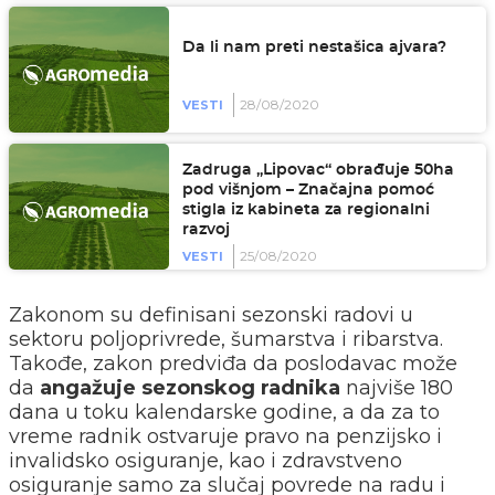
Da li nam preti nestašica ajvara?
28/08/2020
VESTI
Zadruga „Lipovac“ obrađuje 50ha
pod višnjom – Značajna pomoć
stigla iz kabineta za regionalni
razvoj
25/08/2020
VESTI
Zakonom su definisani sezonski radovi u
sektoru poljoprivrede, šumarstva i ribarstva.
Takođe, zakon predviđa da poslodavac može
da
angažuje sezonskog radnika
najviše 180
dana u toku kalendarske godine, a da za to
vreme radnik ostvaruje pravo na penzijsko i
invalidsko osiguranje, kao i zdravstveno
osiguranje samo za slučaj povrede na radu i