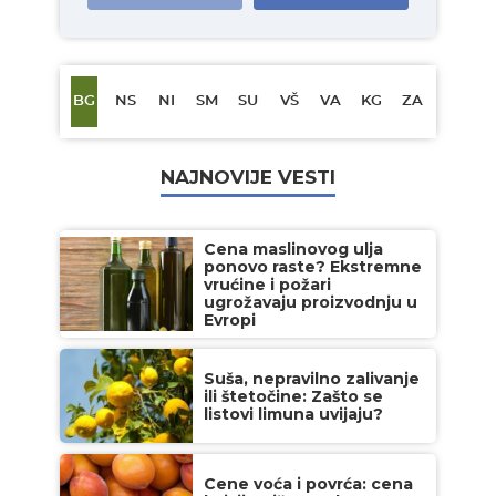
BG
NS
NI
SM
SU
VŠ
VA
KG
ZA
NAJNOVIJE VESTI
Cena maslinovog ulja
ponovo raste? Ekstremne
vrućine i požari
ugrožavaju proizvodnju u
Evropi
Suša, nepravilno zalivanje
ili štetočine: Zašto se
listovi limuna uvijaju?
Cene voća i povrća: cena