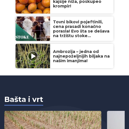
kajsije niža, poskupeo
krompir!
Tovni bikovi pojeftinili,
cena prasadi konačno
porasla! Evo šta se dešava
na tržištu stoke...
Ambrozija – jedna od
najnepoželjnijih biljaka na
našim imanjima!
Bašta i vrt