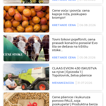
Cene voća i povrća: cena
kajsije niža, poskupeo
krompir!
06.08.2026
KRETANJE CENA
Tovni bikovi pojeftinili, cena
prasadi konačno porasla! Evo
šta se dešava na tržištu
stoke…
05.08.2026
KRETANJE CENA
CLAAS EVION 430 ISKUSTVA
sa njive | Epizoda 1 |
Topolovnik, žetva pšenice
31.07.2026
MEHANIZACIJA
Cene pšenice i kukuruza
ponovo PALE, soja
poskupela! | Produktna berza