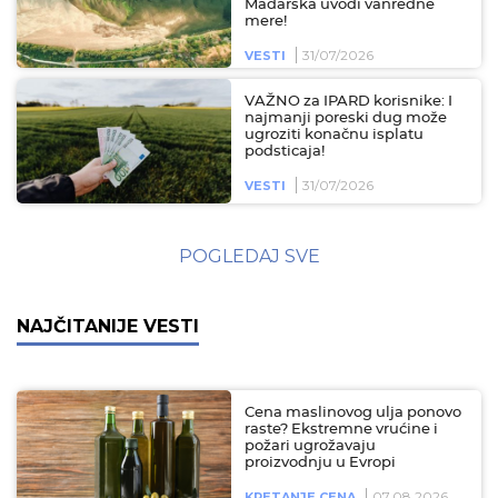
Mađarska uvodi vanredne
mere!
31/07/2026
VESTI
VAŽNO za IPARD korisnike: I
najmanji poreski dug može
ugroziti konačnu isplatu
podsticaja!
31/07/2026
VESTI
POGLEDAJ SVE
NAJČITANIJE VESTI
Cena maslinovog ulja ponovo
raste? Ekstremne vrućine i
požari ugrožavaju
proizvodnju u Evropi
07.08.2026
KRETANJE CENA