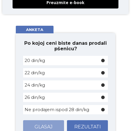
Preuzmite e-book
ANKETA
Po kojoj ceni biste danas prodali
pšenicu?
20 din/kg
22 din/kg
24 din/kg
26 din/kg
Ne prodajem ispod 28 din/kg
GLASAJ
REZULTATI