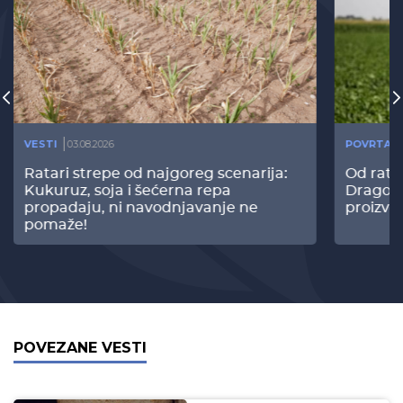
VESTI
03.08.2026
POVRTAR
Ratari strepe od najgoreg scenarija:
Od rata
Kukuruz, soja i šećerna repa
Dragomi
propadaju, ni navodnjavanje ne
proizvo
pomaže!
POVEZANE VESTI