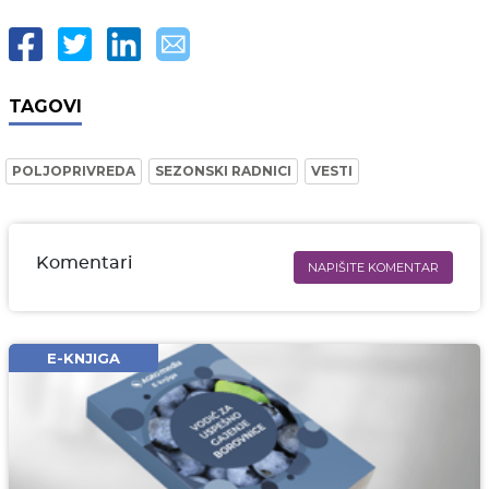
TAGOVI
POLJOPRIVREDA
SEZONSKI RADNICI
VESTI
Komentari
NAPIŠITE KOMENTAR
Ime i prezime* obavezno
Email* obavezno
E-KNJIGA
Komentar* obavezno