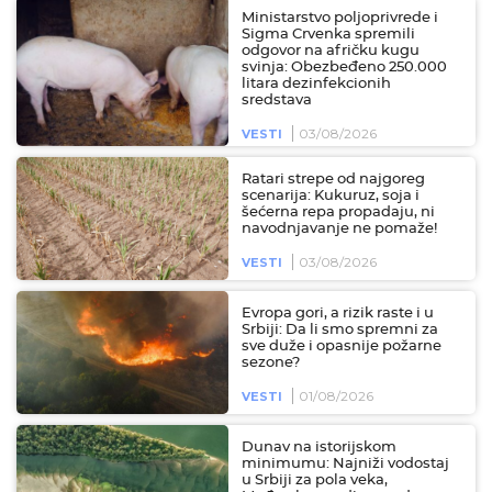
Ministarstvo poljoprivrede i
Sigma Crvenka spremili
odgovor na afričku kugu
svinja: Obezbeđeno 250.000
litara dezinfekcionih
sredstava
03/08/2026
VESTI
Ratari strepe od najgoreg
scenarija: Kukuruz, soja i
šećerna repa propadaju, ni
navodnjavanje ne pomaže!
03/08/2026
VESTI
Evropa gori, a rizik raste i u
Srbiji: Da li smo spremni za
sve duže i opasnije požarne
sezone?
01/08/2026
VESTI
Dunav na istorijskom
minimumu: Najniži vodostaj
u Srbiji za pola veka,