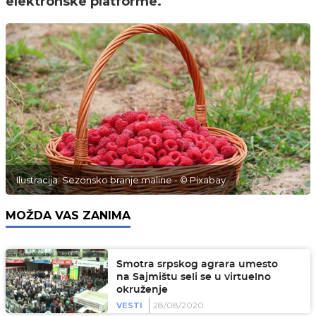
elektronske platforme.
Ilustracija: Sezonsko branje maline - © Pixabay
MOŽDA VAS ZANIMA
Smotra srpskog agrara umesto
na Sajmištu seli se u virtuelno
okruženje
28/08/2020
VESTI