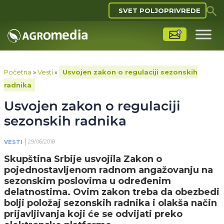
SVET POLJOPRIVREDE
Početna
»
Vesti
»
Usvojen zakon o regulaciji sezonskih
radnika
Usvojen zakon o regulaciji
sezonskih radnika
29/06/2018
VESTI
Skupština Srbije usvojila Zakon o
pojednostavljenom radnom angažovanju na
sezonskim poslovima u određenim
delatnostima. Ovim zakon treba da obezbedi
bolji položaj sezonskih radnika i olakša način
prijavljivanja koji će se odvijati preko