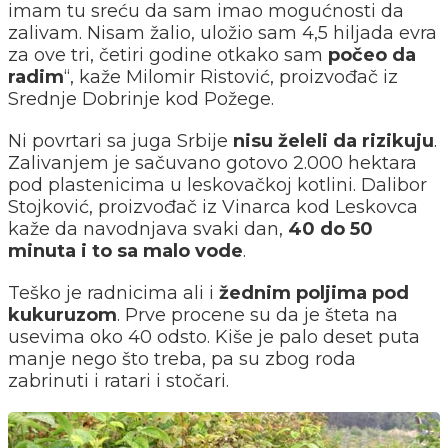
imam tu sreću da sam imao mogućnosti da
zalivam. Nisam žalio, uložio sam 4,5 hiljada evra
za ove tri, četiri godine otkako sam
počeo da
radim
“, kaže Milomir Ristović, proizvođač iz
Srednje Dobrinje kod Požege.
Ni povrtari sa juga Srbije
nisu želeli da rizikuju
.
Zalivanjem je sačuvano gotovo 2.000 hektara
pod plastenicima u leskovačkoj kotlini. Dalibor
Stojković, proizvođač iz Vinarca kod Leskovca
kaže da navodnjava svaki dan,
40 do 50
minuta i to sa malo vode
.
Teško je radnicima ali i
žednim poljima pod
kukuruzom
. Prve procene su da je šteta na
usevima oko 40 odsto. Kiše je palo deset puta
manje nego što treba, pa su zbog roda
zabrinuti i ratari i stočari.