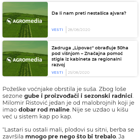
Da li nam preti nestašica ajvara?
28/08/2020
VESTI
Zadruga „Lipovac“ obrađuje 50ha
pod višnjom – Značajna pomoć
stigla iz kabineta za regionalni
razvoj
25/08/2020
VESTI
Požeške voćnjake obrstila je suša. Zbog loše
sezone
gube i proizvođači i sezonski radnici
.
Milomir Ristović jedan je od malobrojnih koji je
imao
dobar rod maline
. Nije se uzdao u kišu
već u sistem kap po kap.
“Lastari su ostali mali, plodovi su sitni, berba se
završila
mnogo pre nego što bi trebalo
. Ja