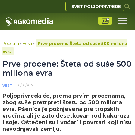
SVET POLJOPRIVREDE
Početna
»
Vesti
»
Prve procene: Šteta od suše 500 miliona
evra
Prve procene: Šteta od suše 500
miliona evra
07/08/2017
VESTI
Poljoprivreda će, prema prvim procenama,
zbog suše pretrpreti štetu od 500 miliona
evra. Pšenica je požnjevena pre tropskih
vrućina, ali je zato desetkovan rod kukuruza
i soje. Oštećeni su i voćari i povrtari koji nisu
navodnjavali zemlju.