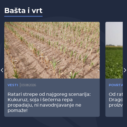
Bašta i vrt
VESTI
03.08.2026
POVRTAR
Ratari strepe od najgoreg scenarija:
Od rata
Kukuruz, soja i šećerna repa
Dragomi
propadaju, ni navodnjavanje ne
proizvo
pomaže!