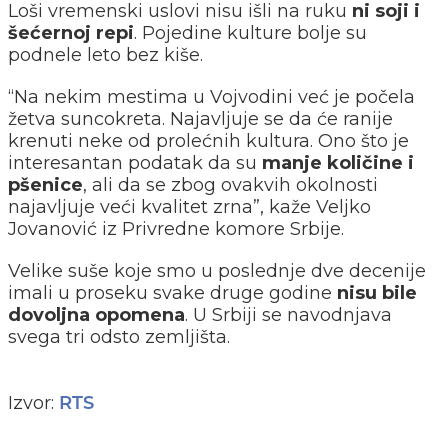
Loši vremenski uslovi nisu išli na ruku
ni soji i
šećernoj repi
. Pojedine kulture bolje su
podnele leto bez kiše.
“Na nekim mestima u Vojvodini već je počela
žetva suncokreta. Najavljuje se da će ranije
krenuti neke od prolećnih kultura. Ono što je
interesantan podatak da su
manje količine i
pšenice
, ali da se zbog ovakvih okolnosti
najavljuje veći kvalitet zrna”, kaže Veljko
Jovanović iz Privredne komore Srbije.
Velike suše koje smo u poslednje dve decenije
imali u proseku svake druge godine
nisu bile
dovoljna opomena
. U Srbiji se navodnjava
svega tri odsto zemljišta.
Izvor:
RTS