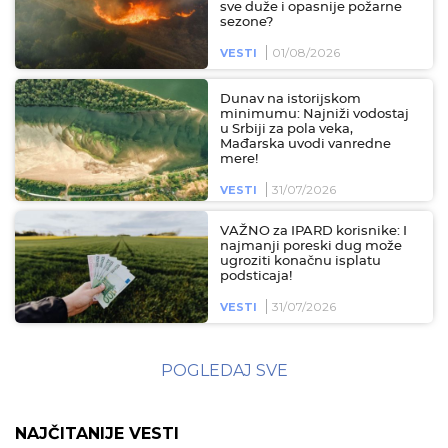
sve duže i opasnije požarne
sezone?
01/08/2026
VESTI
Dunav na istorijskom
minimumu: Najniži vodostaj
u Srbiji za pola veka,
Mađarska uvodi vanredne
mere!
31/07/2026
VESTI
VAŽNO za IPARD korisnike: I
najmanji poreski dug može
ugroziti konačnu isplatu
podsticaja!
31/07/2026
VESTI
POGLEDAJ SVE
NAJČITANIJE VESTI