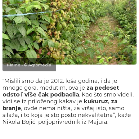
Maline - © Agromedia
“Mislili smo da je 2012. loša godina, i da je
mnogo gora, međutim, ova je
za pedeset
odsto i više čak podbacila
. Kao što smo videli,
vidi se iz priloženog kakav je
kukuruz, za
branje
, ovde nema ništa, za vršaj isto, samo
silaža, i to koja je sto posto nekvalitetna”, kaže
Nikola Bojić, poljoprivrednik iz Majura.