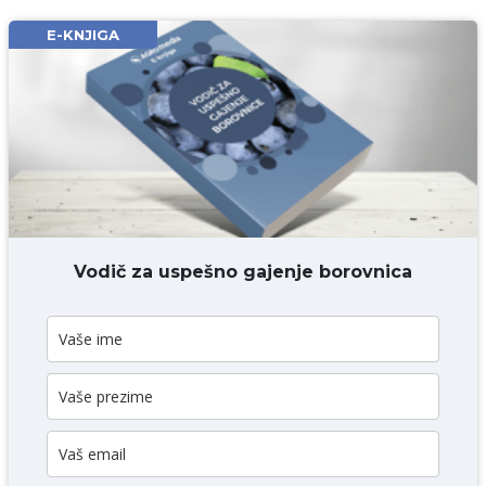
Email* obavezno
E-KNJIGA
Komentar* obavezno
DODAJ KOMENTAR
Vodič za uspešno gajenje borovnica