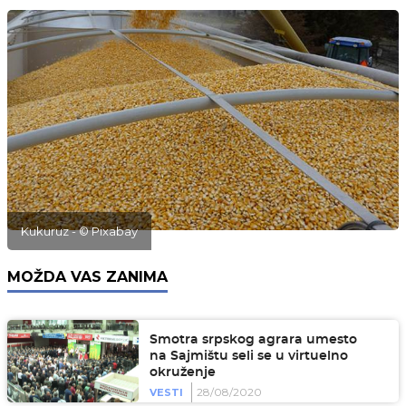
Kukuruz - © Pixabay
MOŽDA VAS ZANIMA
Smotra srpskog agrara umesto
na Sajmištu seli se u virtuelno
okruženje
28/08/2020
VESTI