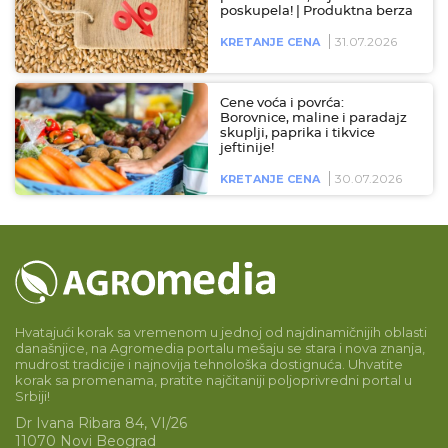
poskupela! | Produktna berza
31.07.2026
KRETANJE CENA
Cene voća i povrća:
Borovnice, maline i paradajz
skuplji, paprika i tikvice
jeftinije!
30.07.2026
KRETANJE CENA
Hvatajući korak sa vremenom u jednoj od najdinamičnijih oblasti
današnjice, na Agromedia portalu mešaju se stara i nova znanja,
mudrost tradicije i najnovija tehnološka dostignuća. Uhvatite
korak sa promenama, pratite najčitaniji poljoprivredni portal u
Srbiji!
Dr Ivana Ribara 84, VI/26
11070 Novi Beograd