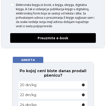
Elektronska knjiga (e-book, e-knjiga, eknjiga, digitalna
knjiga, ili čak e-izdanje) je publikacija knjige u digitalnoj,
elektronskoj formi koja se sastoji od teksta i slika. Sa
prihvatanjem uslova o
preuzimanju E-knjige
saglasan sam i
da svake nedelje svoju mejl adresu dobijam najvažnije
vesti iz sveta poljoprivrede.
Preuzmite e-book
ANKETA
Po kojoj ceni biste danas prodali
pšenicu?
20 din/kg
22 din/kg
24 din/kg