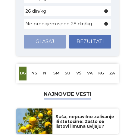
26 din/kg
Ne prodajem ispod 28 din/kg
GLASAJ
REZULTATI
BG
NS
NI
SM
SU
VŠ
VA
KG
ZA
NAJNOVIJE VESTI
Suša, nepravilno zalivanje
ili štetočine: Zašto se
listovi limuna uvijaju?