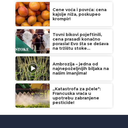
Cene voća i povrća: cena
kajsije niža, poskupeo
krompir!
Tovni bikovi pojeftinili,
cena prasadi konačno
porasla! Evo šta se dešava
na tržištu stoke...
Ambrozija – jedna od
najnepoželjnijih biljaka na
našim imanjima!
„Katastrofa za pčele":
Francuska vraća u
upotrebu zabranjene
pesticide!