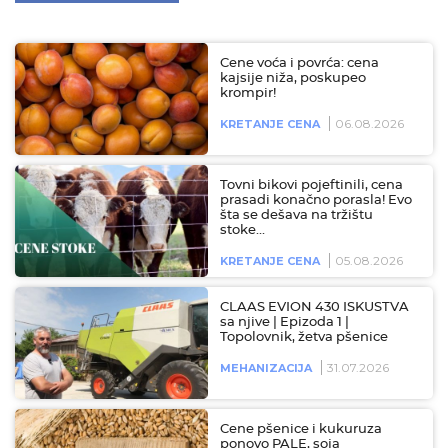
Cene voća i povrća: cena
kajsije niža, poskupeo
krompir!
06.08.2026
KRETANJE CENA
Tovni bikovi pojeftinili, cena
prasadi konačno porasla! Evo
šta se dešava na tržištu
stoke…
05.08.2026
KRETANJE CENA
CLAAS EVION 430 ISKUSTVA
sa njive | Epizoda 1 |
Topolovnik, žetva pšenice
31.07.2026
MEHANIZACIJA
Cene pšenice i kukuruza
ponovo PALE, soja