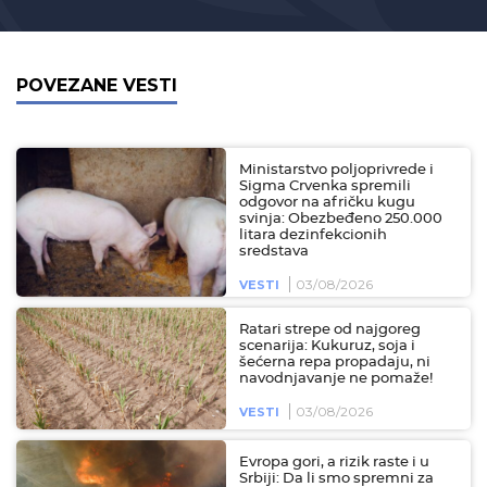
POVEZANE VESTI
Ministarstvo poljoprivrede i
Sigma Crvenka spremili
odgovor na afričku kugu
svinja: Obezbeđeno 250.000
litara dezinfekcionih
sredstava
03/08/2026
VESTI
Ratari strepe od najgoreg
scenarija: Kukuruz, soja i
šećerna repa propadaju, ni
navodnjavanje ne pomaže!
03/08/2026
VESTI
Evropa gori, a rizik raste i u
Srbiji: Da li smo spremni za