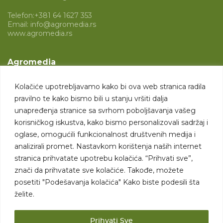
Telefon:
+381 64 1627 353
Email:
info@agromedia.rs
www.agromedia.rs
Agromedia
O nama
Kolačiće upotrebljavamo kako bi ova web stranica radila
Svet poljoprivrede
pravilno te kako bismo bili u stanju vršiti dalja
Marketing usluge
unapređenja stranice sa svrhom poboljšavanja vašeg
korisničkog iskustva, kako bismo personalizovali sadržaj i
Tražimo saradnike
oglase, omogućili funkcionalnost društvenih medija i
analizirali promet. Nastavkom korištenja naših internet
Kontakt
stranica prihvatate upotrebu kolačića. “Prihvati sve”,
znači da prihvatate sve kolačiće. Takođe, možete
Kontakt
posetiti "Podešavanja kolačića" Kako biste podesili šta
želite.
Prihvati Sve