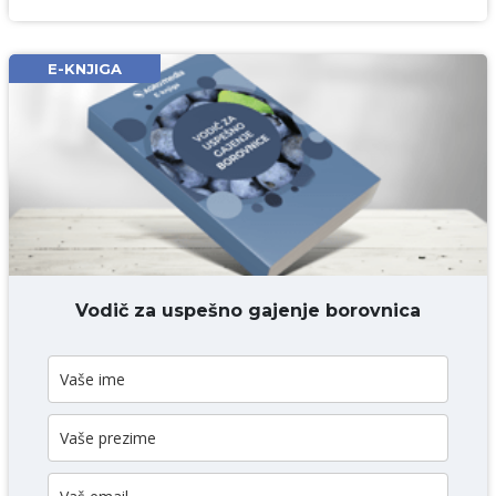
Ime i prezime* obavezno
Email* obavezno
E-KNJIGA
Komentar* obavezno
DODAJ KOMENTAR
Vodič za uspešno gajenje borovnica