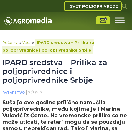
SVET POLJOPRIVREDE
Početna
»
Vesti
»
IPARD sredstva – Prilika za
poljoprivrednice i poljoprivrednike Srbije
IPARD sredstva – Prilika za
poljoprivrednice i
poljoprivrednike Srbije
07/10/2021
RATARSTVO
Suša je ove godine prilično namučila
poljoprivrednike, među kojima je i Marina
Vulović iz Čente. Na vremenske prilike se ne
može uticati, te ratari mogu da se pouzdaju
samo u neprekidan rad. Tako i Marina, sa