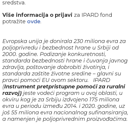
sredstva.
Više informacija o prijavi
za IPARD fond
potražite
.
ovde
Evropska unija je donirala 230 miliona evra za
poljoprivredu i bezbednost hrane u Srbiji od
2000. godine. Podizanje konkuretnosti,
standarda bezbednosti hrane i čuvanja javnog
zdravlja, poštovanje dobrobiti životinja, i
standarda zaštite životne sredine – glavni su
pravci pomoći EU ovom sektoru.
IPARD
(
Instrument pretpristupne pomoći za ruralni
razvoj)
jeste vodeći program u ovoj oblasti, u
okviru kog je za Srbiju izdvojeno 175 miliona
evra u periodu između 2014. i 2020. godine, uz
još 55 miliona evra nacionalnog sufinansiranja,
a namenjen je poljoprivrednim proizvođačima.