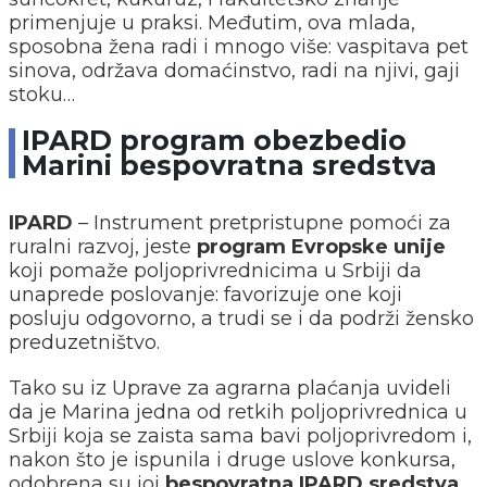
primenjuje u praksi. Međutim, ova mlada,
sposobna žena radi i mnogo više: vaspitava pet
sinova, održava domaćinstvo, radi na njivi, gaji
stoku…
IPARD program obezbedio
Marini bespovratna sredstva
IPARD
– Instrument pretpristupne pomoći za
ruralni razvoj, jeste
program Evropske unije
koji pomaže poljoprivrednicima u Srbiji da
unaprede poslovanje: favorizuje one koji
posluju odgovorno, a trudi se i da podrži žensko
preduzetništvo.
Tako su iz Uprave za agrarna plaćanja uvideli
da je Marina jedna od retkih poljoprivrednica u
Srbiji koja se zaista sama bavi poljoprivredom i,
nakon što je ispunila i druge uslove konkursa,
odobrena su joj
bespovratna IPARD sredstva
,