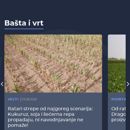
Bašta i vrt
VESTI
03.08.2026
POVRTAR
Ratari strepe od najgoreg scenarija:
Od rata
Kukuruz, soja i šećerna repa
Dragomi
propadaju, ni navodnjavanje ne
proizvo
pomaže!