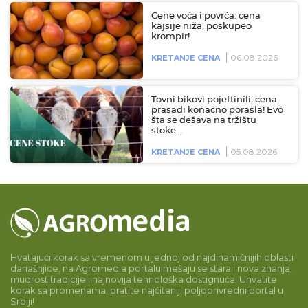
Cene voća i povrća: cena
kajsije niža, poskupeo
krompir!
06.08.2026
KRETANJE CENA
Tovni bikovi pojeftinili, cena
prasadi konačno porasla! Evo
šta se dešava na tržištu
stoke…
05.08.2026
KRETANJE CENA
Hvatajući korak sa vremenom u jednoj od najdinamičnijih oblasti
današnjice, na Agromedia portalu mešaju se stara i nova znanja,
mudrost tradicije i najnovija tehnološka dostignuća. Uhvatite
korak sa promenama, pratite najčitaniji poljoprivredni portal u
Srbiji!