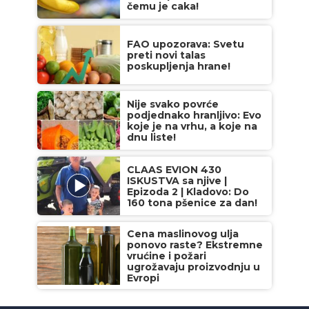
čemu je caka!
FAO upozorava: Svetu
preti novi talas
poskupljenja hrane!
Nije svako povrće
podjednako hranljivo: Evo
koje je na vrhu, a koje na
dnu liste!
CLAAS EVION 430
ISKUSTVA sa njive |
Epizoda 2 | Kladovo: Do
160 tona pšenice za dan!
Cena maslinovog ulja
ponovo raste? Ekstremne
vrućine i požari
ugrožavaju proizvodnju u
Evropi