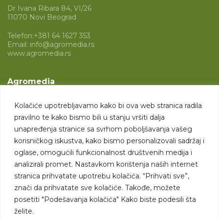
Dr Ivana Ribara 84, VI/26
11070 Novi Beograd
Telefon:
+381 64 1627 353
Email:
info@agromedia.rs
www.agromedia.rs
Agromedia
O nama
Kolačiće upotrebljavamo kako bi ova web stranica radila
Svet poljoprivrede
pravilno te kako bismo bili u stanju vršiti dalja
Marketing usluge
unapređenja stranice sa svrhom poboljšavanja vašeg
korisničkog iskustva, kako bismo personalizovali sadržaj i
Tražimo saradnike
oglase, omogućili funkcionalnost društvenih medija i
analizirali promet. Nastavkom korištenja naših internet
Kontakt
stranica prihvatate upotrebu kolačića. “Prihvati sve”,
znači da prihvatate sve kolačiće. Takođe, možete
Kontakt
posetiti "Podešavanja kolačića" Kako biste podesili šta
želite.