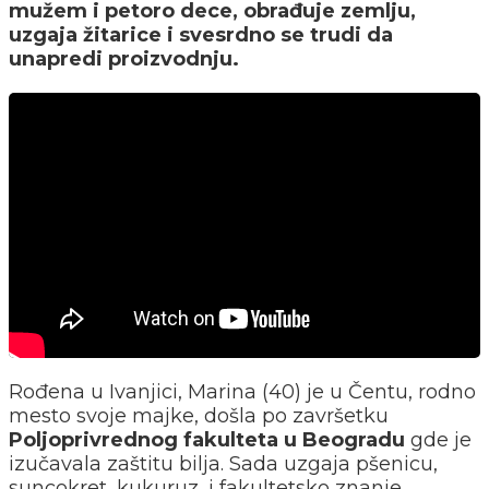
mužem i petoro dece, obrađuje zemlju,
uzgaja žitarice i svesrdno se trudi da
unapredi proizvodnju.
Rođena u Ivanjici, Marina (40) je u Čentu, rodno
mesto svoje majke, došla po završetku
Poljoprivrednog fakulteta u Beogradu
gde je
izučavala zaštitu bilja. Sada uzgaja pšenicu,
suncokret, kukuruz, i fakultetsko znanje