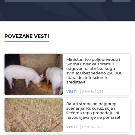
POVEZANE VESTI
Ministarstvo poljoprivrede i
Sigma Crvenka spremili
odgovor na afričku kugu
svinja: Obezbeđeno 250.000
litara dezinfekcionih
sredstava
03/08/2026
VESTI
Ratari strepe od najgoreg
scenarija: Kukuruz, soja i
šećerna repa propadaju, ni
navodnjavanje ne pomaže!
03/08/2026
VESTI