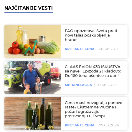
NAJČITANIJE VESTI
FAO upozorava: Svetu preti
novi talas poskupljenja
hrane!
08.08.2026
KRETANJE CENA
CLAAS EVION 430 ISKUSTVA
sa njive | Epizoda 2 | Kladovo:
Do 160 tona pšenice za dan!
07.08.2026
MEHANIZACIJA
Cena maslinovog ulja ponovo
raste? Ekstremne vrućine i
požari ugrožavaju
proizvodnju u Evropi
07.08.2026
KRETANJE CENA