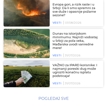
Evropa gori, a rizik raste i u
Srbiji: Da li smo spremni za
sve duže i opasnije požarne
sezone?
01/08/2026
VESTI
Dunav na istorijskom
minimumu: Najniži vodostaj
u Srbiji za pola veka,
Mađarska uvodi vanredne
mere!
31/07/2026
VESTI
VAŽNO za IPARD korisnike: I
najmanji poreski dug može
ugroziti konačnu isplatu
podsticaja!
31/07/2026
VESTI
POGLEDAJ SVE