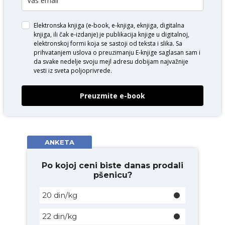
Elektronska knjiga (e-book, e-knjiga, eknjiga, digitalna
knjiga, ili čak e-izdanje) je publikacija knjige u digitalnoj,
elektronskoj formi koja se sastoji od teksta i slika. Sa
prihvatanjem uslova o
preuzimanju E-knjige
saglasan sam i
da svake nedelje svoju mejl adresu dobijam najvažnije
vesti iz sveta poljoprivrede.
Preuzmite e-book
ANKETA
Po kojoj ceni biste danas prodali
pšenicu?
20 din/kg
22 din/kg