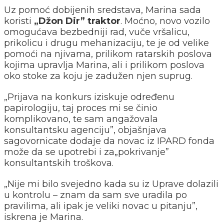
Uz pomoć dobijenih sredstava, Marina sada
koristi
„Džon Dir” traktor
. Moćno, novo vozilo
omogućava bezbedniji rad, vuče vršalicu,
prikolicu i drugu mehanizaciju, te je od velike
pomoći na njivama, prilikom ratarskih poslova
kojima upravlja Marina, ali i prilikom poslova
oko stoke za koju je zadužen njen suprug.
„Prijava na konkurs iziskuje određenu
papirologiju, taj proces mi se činio
komplikovano, te sam angažovala
konsultantsku agenciju”, objašnjava
sagovornicate dodaje da novac iz IPARD fonda
može da se upotrebi i za„pokrivanje”
konsultantskih troškova.
„Nije mi bilo svejedno kada su iz Uprave dolazili
u kontrolu – znam da sam sve uradila po
pravilima, ali ipak je veliki novac u pitanju”,
iskrena je Marina.