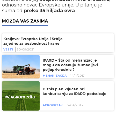
odnosno novac Evropske unije. U pitanju je
suma od
preko 35 hiljada evra
.
MOŽDA VAS ZANIMA
Kraljevo: Evropska Unija i Srbija
zajedno za bezbednost hrane
30/09/2021
VESTI
IPARD – Šta od mehanizacije
mogu da očekuju šumadijski
poljoprivrednici?
14/11/2017
MEHANIZACIJA
Biznis plan ključan pri
konkurisanju za IPARD podsticaje
17/04/2018
AGROKUTAK