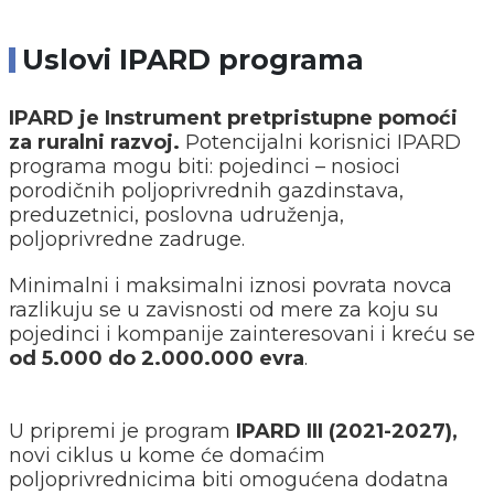
Uslovi IPARD programa
IPARD je Instrument pretpristupne pomoći
za ruralni razvoj.
Potencijalni korisnici IPARD
programa mogu biti: pojedinci – nosioci
porodičnih poljoprivrednih gazdinstava,
preduzetnici, poslovna udruženja,
poljoprivredne zadruge.
Minimalni i maksimalni iznosi povrata novca
razlikuju se u zavisnosti od mere za koju su
pojedinci i kompanije zainteresovani i kreću se
od 5.000 do 2.000.000 evra
.
U pripremi je program
IPARD III (2021-2027),
novi ciklus u kome će domaćim
poljoprivrednicima biti omogućena dodatna