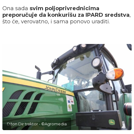
Ona sada
svim poljoprivrednicima
preporučuje da konkurišu za IPARD sredstva
,
što će, verovatno, i sama ponovo uraditi.
Džon Dir traktor - ©Agromedia