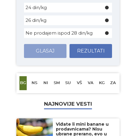
24 din/kg
26 din/kg
Ne prodajem ispod 28 din/kg
GLASAJ
REZULTATI
BG
NS
NI
SM
SU
VŠ
VA
KG
ZA
NAJNOVIJE VESTI
Viđate li mini banane u
prodavnicama? Nisu
ubrane prerano, evo u