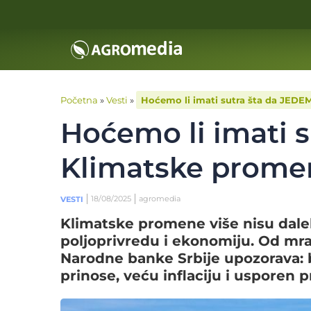
Početna
»
Vesti
»
Hoćemo li imati sutra šta da JED
Hoćemo li imati 
Klimatske prome
18/08/2025
agromedia
VESTI
Klimatske promene više nisu dale
poljoprivredu i ekonomiju. Od mraz
Narodne banke Srbije upozorava: 
prinose, veću inflaciju i usporen p