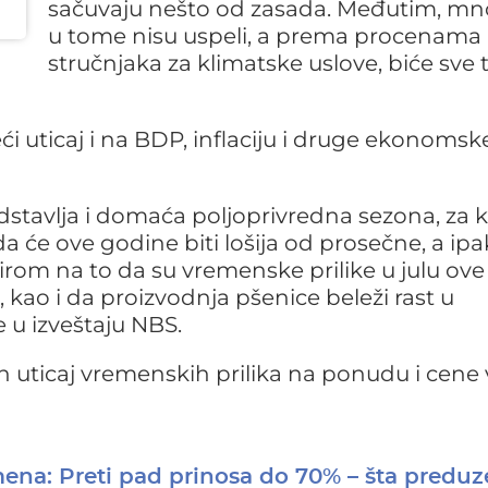
sačuvaju nešto od zasada. Međutim, mn
u tome nisu uspeli, a prema procenama
stručnjaka za klimatske uslove, biće sve 
i uticaj i na BDP, inflaciju i druge ekonomsk
redstavlja i domaća poljoprivredna sezona, za 
da će ove godine biti lošija od prosečne, a ipa
irom na to da su vremenske prilike u julu ove
 kao i da proizvodnja pšenice beleži rast u
 u izveštaju NBS.
ažan uticaj vremenskih prilika na ponudu i cene
na: Preti pad prinosa do 70% – šta preduz