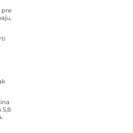
, pre
aju,
ti
ak
ina
 5,8
4.