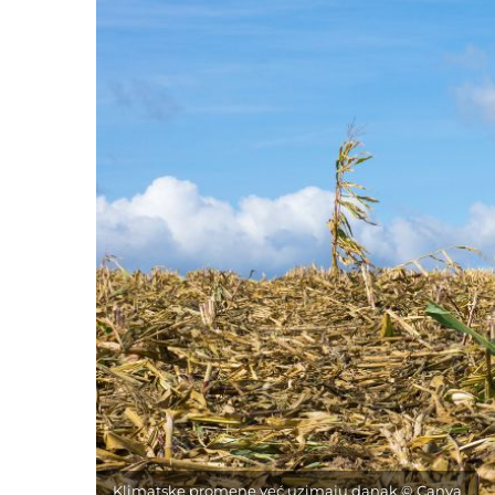
Klimatske promene već uzimaju danak © Canva