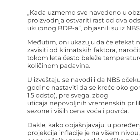
„Kada uzmemo sve navedeno u obzir,
proizvodnja ostvariti rast od dva odst
ukupnog BDP-a“, objasnili su iz NBS
Međutim, oni ukazuju da će efekat n
zavisiti od klimatskih faktora, naroč
tokom leta često beleže temperature
količinom padavina.
U izveštaju se navodi i da NBS očeku
godine nastaviti da se kreće oko gor
1,5 odsto), pre svega, zbog
uticaja nepovoljnih vremenskih pril
sezone i viših cena voća i povrća.
Dakle, kako objašnjavaju, u poređe
projekcija inflacije je na višem nivou