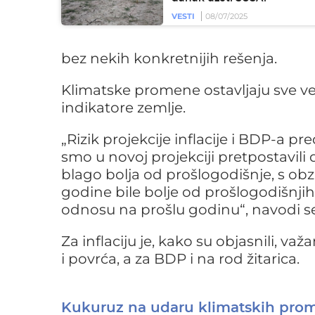
VESTI
08/07/2025
bez nekih konkretnijih rešenja.
Klimatske promene ostavljaju sve već
indikatore zemlje.
„Rizik projekcije inflacije i BDP-a p
smo u novoj projekciji pretpostavili 
blago bolja od prošlogodišnje, s obz
godine bile bolje od prošlogodišnjih,
odnosu na prošlu godinu“, navodi se
Za inflaciju je, kako su objasnili, v
i povrća, a za BDP i na rod žitarica.
Kukuruz na udaru klimatskih prome