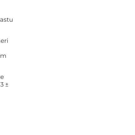
rastu
eri
lom
ve
3 ±