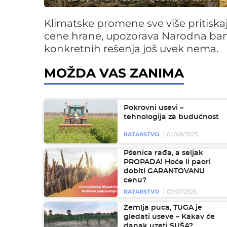
Klimatske promene sve više pritiska
cene hrane, upozorava Narodna banka 
konkretnih rešenja još uvek nema.
MOŽDA VAS ZANIMA
Pokrovni usevi –
tehnologija za budućnost
RATARSTVO
04/08/2025
Pšenica rađa, a seljak
PROPADA! Hoće li paori
dobiti GARANTOVANU
cenu?
RATARSTVO
07/07/2025
Zemlja puca, TUGA je
gledati useve – Kakav će
danak uzeti SUŠA?