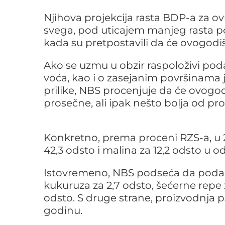
Njihova projekcija rasta BDP-a za ovu
svega, pod uticajem manjeg rasta p
kada su pretpostavili da će ovogodi
Ako se uzmu u obzir raspoloživi poda
voća, kao i o zasejanim površinama j
prilike, NBS procenjuje da će ovogod
prosečne, ali ipak nešto bolja od pr
Konkretno, prema proceni RZS-a, u 2
42,3 odsto i malina za 12,2 odsto u
Istovremeno, NBS podseća da podac
kukuruza za 2,7 odsto, šećerne repe z
odsto. S druge strane, proizvodnja p
godinu.