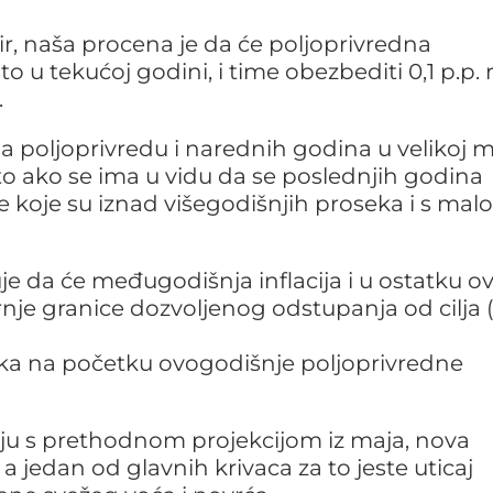
 naša procena je da će poljoprivredna
o u tekućoj godini, i time obezbediti 0,1 p.p. 
.
a poljoprivredu i narednih godina u velikoj m
ito ako se ima u vidu da se poslednjih godina
 koje su iznad višegodišnjih proseka i s ma
je da će međugodišnja inflacija i u ostatku o
nje granice dozvoljenog odstupanja od cilja (
ika na početku ovogodišnje poljoprivredne
nju s prethodnom projekcijom iz maja, nova
, a jedan od glavnih krivaca za to jeste uticaj