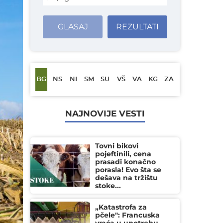
GLASAJ
REZULTATI
BG
NS
NI
SM
SU
VŠ
VA
KG
ZA
NAJNOVIJE VESTI
Tovni bikovi
pojeftinili, cena
prasadi konačno
porasla! Evo šta se
dešava na tržištu
stoke...
„Katastrofa za
pčele": Francuska