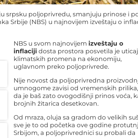
ju srpsku poljoprivredu, smanjuju prinose i p
Srbije (NBS) u najnovijem izveštaju o inflaci
NBS u svom najnovijem
izveštaju o
inflaciji
dosta prostora posvetila je utica
klimatskih promena na ekonomiju,
uglavnom preko poljoprivrede.
Nije novost da poljoprivredna proizvodn
umnogome zavisi od vremenskih prilika,
da je baš zato ovogodišnji prinos voća, k
brojnih žitarica desetkovan.
Od mraza, oluja sa gradom do velikih suš
sve je to od početka ove godine protutn
Srbijom, a poljoprivrednici su probali da