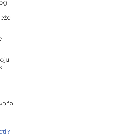
ogi
teže
e
koju
k
 voća
eti?