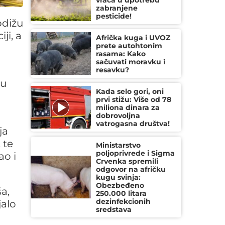
vraća u upotrebu
zabranjene
pesticide!
odižu
ji, a
Afrička kuga i UVOZ
prete autohtonim
rasama: Kako
sačuvati moravku i
resavku?
ju
Kada selo gori, oni
prvi stižu: Više od 78
miliona dinara za
dobrovoljna
vatrogasna društva!
ja
 te
Ministarstvo
poljoprivrede i Sigma
ao i
Crvenka spremili
odgovor na afričku
kugu svinja:
Obezbeđeno
a,
250.000 litara
dezinfekcionih
jalo
sredstava