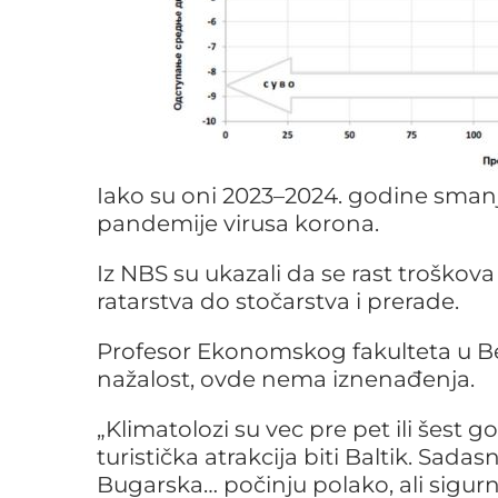
Iako su oni 2023–2024. godine smanje
pandemije virusa korona.
Iz NBS su ukazali da se rast troškov
ratarstva do stočarstva i prerade.
Profesor Ekonomskog fakulteta u Be
nažalost, ovde nema iznenađenja.
„Klimatolozi su vec pre pet ili šest
turistička atrakcija biti Baltik. Sadas
Bugarska… počinju polako, ali sigurn