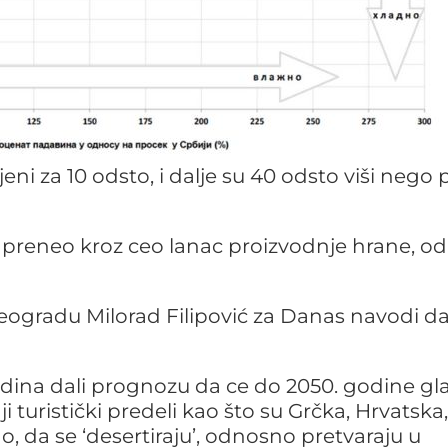
ni za 10 odsto, i dalje su 40 odsto viši nego 
a preneo kroz ceo lanac proizvodnje hrane, od
ogradu Milorad Filipović za Danas navodi da
 godina dali prognozu da ce do 2050. godine g
nji turistički predeli kao što su Grčka, Hrvatska,
o, da se ‘desertiraju’, odnosno pretvaraju u