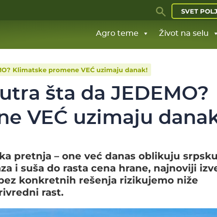
SVET POL
Agro teme
Život na selu
EMO? Klimatske promene VEĆ uzimaju danak!
sutra šta da JEDEMO?
ne VEĆ uzimaju danak
ka pretnja – one već danas oblikuju srpsk
a i suša do rasta cena hrane, najnoviji izv
bez konkretnih rešenja rizikujemo niže
rivredni rast.