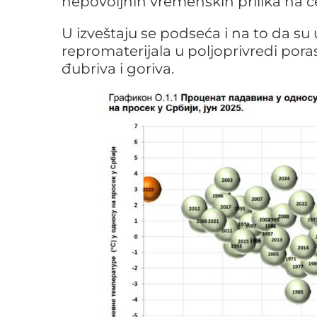
nepovoljnih vremenskih prilika na c
U izveštaju se podseća i na to da su
repromaterijala u poljoprivredi por
đubriva i goriva.