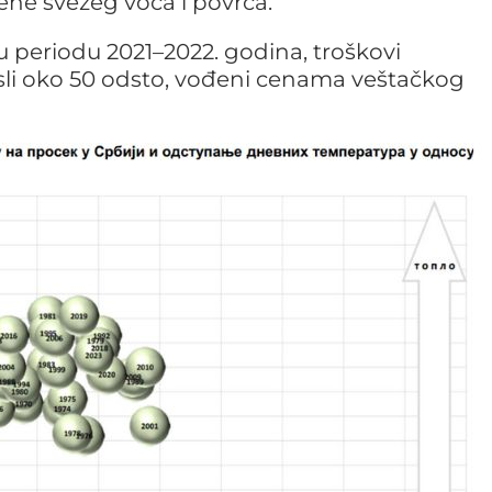
ene svežeg voća i povrća.
 u periodu 2021–2022. godina, troškovi
asli oko 50 odsto, vođeni cenama veštačkog