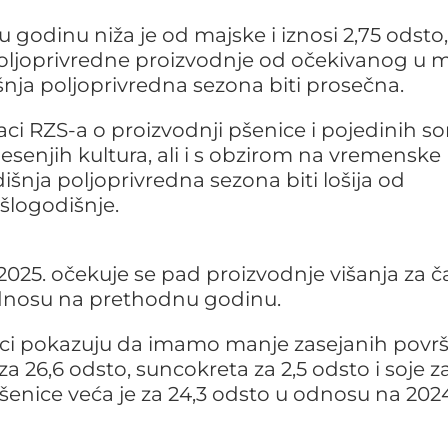
 godinu niža je od majske i iznosi 2,75 odsto
oljoprivredne proizvodnje od očekivanog u m
šnja poljoprivredna sezona biti prosečna.
ci RZS-a o proizvodnji pšenice i pojedinih sor
esenjih kultura, ali i s obzirom na vremenske
išnja poljoprivredna sezona biti lošija od
ošlogodišnje.
025. očekuje se pad proizvodnje višanja za č
 odnosu na prethodnu godinu.
i pokazuju da imamo manje zasejanih površ
a 26,6 odsto, suncokreta za 2,5 odsto i soje za
šenice veća je za 24,3 odsto u odnosu na 202