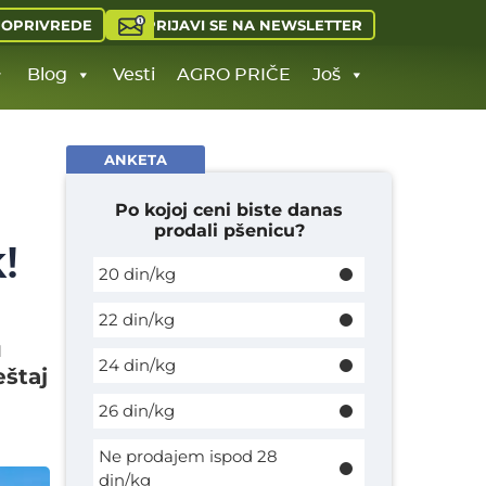
PRIJAVI SE NA NEWSLETTER
JOPRIVREDE
Blog
Vesti
AGRO PRIČE
Još
ANKETA
Po kojoj ceni biste danas
prodali pšenicu?
!
20 din/kg
22 din/kg
u
24 din/kg
eštaj
26 din/kg
Ne prodajem ispod 28
din/kg