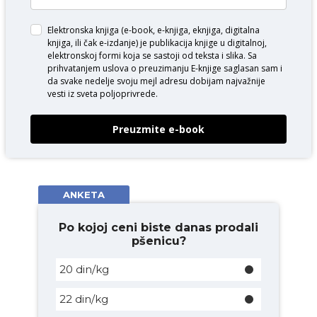
Elektronska knjiga (e-book, e-knjiga, eknjiga, digitalna
knjiga, ili čak e-izdanje) je publikacija knjige u digitalnoj,
elektronskoj formi koja se sastoji od teksta i slika. Sa
prihvatanjem uslova o
preuzimanju E-knjige
saglasan sam i
da svake nedelje svoju mejl adresu dobijam najvažnije
vesti iz sveta poljoprivrede.
Preuzmite e-book
ANKETA
Po kojoj ceni biste danas prodali
pšenicu?
20 din/kg
22 din/kg