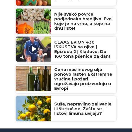
Nije svako povrće
podjednako hranljivo: Evo
koje je na vrhu, a koje na
dnu liste!
CLAAS EVION 430
ISKUSTVA sa njive |
Epizoda 2 | Kladovo: Do
160 tona pšenice za dan!
Cena maslinovog ulja
ponovo raste? Ekstremne
vrućine i požari
ugrožavaju proizvodnju u
Evropi
Suša, nepravilno zalivanje
ili štetočine: Zašto se
listovi limuna uvijaju?