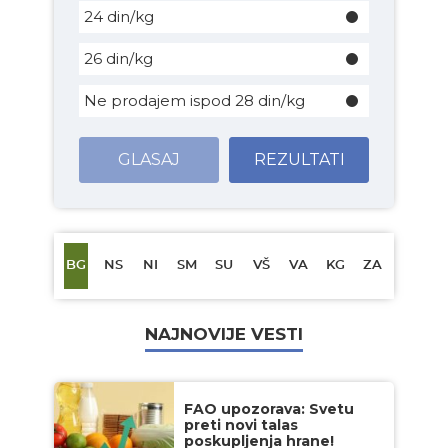
24 din/kg
26 din/kg
Ne prodajem ispod 28 din/kg
GLASAJ
REZULTATI
BG
NS
NI
SM
SU
VŠ
VA
KG
ZA
NAJNOVIJE VESTI
FAO upozorava: Svetu
preti novi talas
poskupljenja hrane!