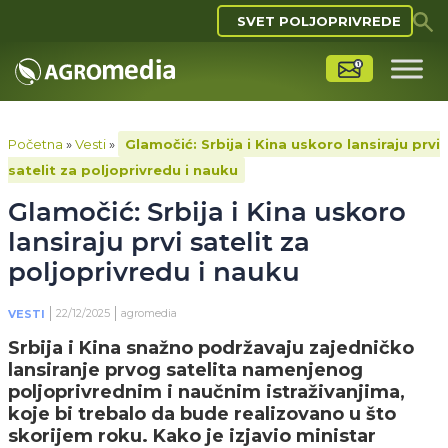
SVET POLJOPRIVREDE
Početna
»
Vesti
»
Glamočić: Srbija i Kina uskoro lansiraju prvi
satelit za poljoprivredu i nauku
Glamočić: Srbija i Kina uskoro
lansiraju prvi satelit za
poljoprivredu i nauku
22/12/2025
agromedia
VESTI
Srbija i Kina snažno podržavaju zajedničko
lansiranje prvog satelita namenjenog
poljoprivrednim i naučnim istraživanjima,
koje bi trebalo da bude realizovano u što
skorijem roku. Kako je izjavio ministar