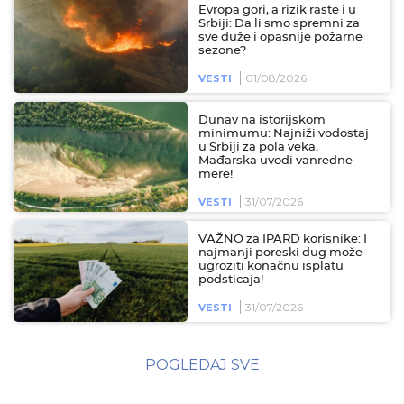
Evropa gori, a rizik raste i u
Srbiji: Da li smo spremni za
sve duže i opasnije požarne
sezone?
01/08/2026
VESTI
Dunav na istorijskom
minimumu: Najniži vodostaj
u Srbiji za pola veka,
Mađarska uvodi vanredne
mere!
31/07/2026
VESTI
VAŽNO za IPARD korisnike: I
najmanji poreski dug može
ugroziti konačnu isplatu
podsticaja!
31/07/2026
VESTI
POGLEDAJ SVE