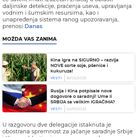
daljinske detekcije, praćenja useva, upravljanja
vodnim i šumskim resursima, kao i
unapređenja sistema ranog upozoravanja,
prenosi
.
Danas
MOŽDA VAS ZANIMA
Kina igra na SIGURNO – razvija
NOVE sorte soje, pšenice i
kukuruza!
18/02/2025
VESTI
Rusija i Kina potpisale nove
dogovore o saradnji! Ume li
SRBIJA sa velikim IGRAČIMA?
24/10/2023
VESTI
U razgovoru dve delegacije istaknuta je
obostrana spremnost za jačanje saradnje Srbije