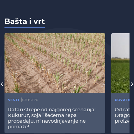
Bašta i vrt
VESTI
03.08.2026
POVRTAR
Ratari strepe od najgoreg scenarija:
Od rata
Kukuruz, soja i šećerna repa
Dragomi
propadaju, ni navodnjavanje ne
proizvo
pomaže!