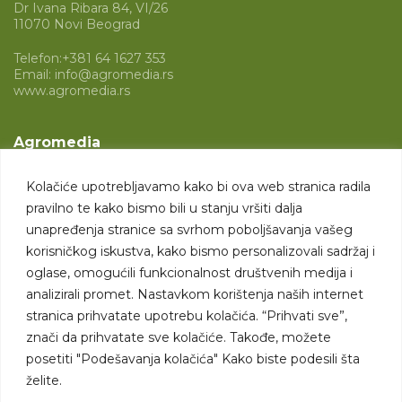
Dr Ivana Ribara 84, VI/26
11070 Novi Beograd
Telefon:
+381 64 1627 353
Email:
info@agromedia.rs
www.agromedia.rs
Agromedia
O nama
Kolačiće upotrebljavamo kako bi ova web stranica radila
Svet poljoprivrede
pravilno te kako bismo bili u stanju vršiti dalja
Marketing usluge
unapređenja stranice sa svrhom poboljšavanja vašeg
korisničkog iskustva, kako bismo personalizovali sadržaj i
Tražimo saradnike
oglase, omogućili funkcionalnost društvenih medija i
analizirali promet. Nastavkom korištenja naših internet
Kontakt
stranica prihvatate upotrebu kolačića. “Prihvati sve”,
znači da prihvatate sve kolačiće. Takođe, možete
Kontakt
posetiti "Podešavanja kolačića" Kako biste podesili šta
želite.