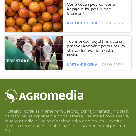
Cene voća i povrća: cena
kajsije niža, poskupeo
krompir!
06.08.2026
KRETANJE CENA
Tovni bikovi pojeftinili, cena
prasadi konačno porasla! Evo
šta se dešava na tržištu
stoke…
05.08.2026
KRETANJE CENA
Hvatajući korak sa vremenom u jednoj od najdinamičnijih oblasti
današnjice, na Agromedia portalu mešaju se stara i nova znanja,
mudrost tradicije i najnovija tehnološka dostignuća. Uhvatite
korak sa promenama, pratite najčitaniji poljoprivredni portal u
Srbiji!