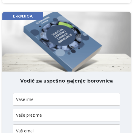
Email* obavezno
E-KNJIGA
Komentar* obavezno
DODAJ KOMENTAR
Vodič za uspešno gajenje borovnica