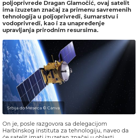
poljoprivrede
Dragan Glamočić
, ovaj satelit
ima izuzetan značaj za primenu savremenih
tehnologija u poljoprivredi, šumarstvu i
vodoprivredi, kao i za unapređenje
upravljanja prirodnim resursima.
Srbija do Meseca © Canva
On je, posle razgovora sa delegacijom
Harbinskog instituta za tehnologiju, naveo da
će satelit imati izuzetan značaj u oblasti