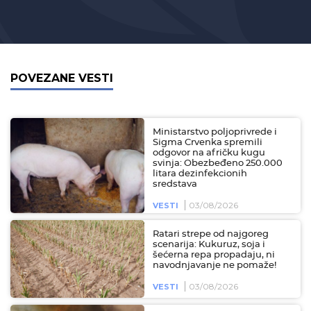
POVEZANE VESTI
Ministarstvo poljoprivrede i
Sigma Crvenka spremili
odgovor na afričku kugu
svinja: Obezbeđeno 250.000
litara dezinfekcionih
sredstava
03/08/2026
VESTI
Ratari strepe od najgoreg
scenarija: Kukuruz, soja i
šećerna repa propadaju, ni
navodnjavanje ne pomaže!
03/08/2026
VESTI