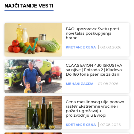
NAJČITANIJE VESTI
FAO upozorava: Svetu preti
novi talas poskupljenja
hrane!
08.08.2026
KRETANJE CENA
CLAAS EVION 430 ISKUSTVA
sa njive | Epizoda 2 | Kladovo:
Do 160 tona pšenice za dan!
07.08.2026
MEHANIZACIJA
Cena maslinovog ulja ponovo
raste? Ekstremne vrućine i
požari ugrožavaju
proizvodnju u Evropi
07.08.2026
KRETANJE CENA