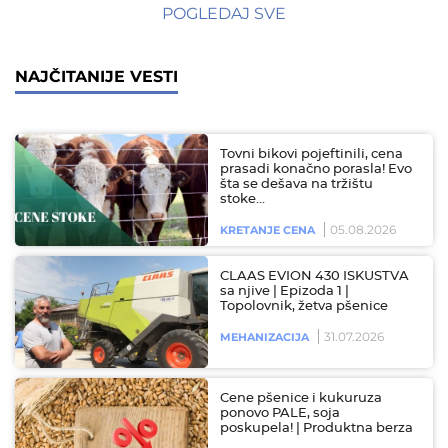
POGLEDAJ SVE
NAJČITANIJE VESTI
Tovni bikovi pojeftinili, cena
prasadi konačno porasla! Evo
šta se dešava na tržištu
stoke…
05.08.2026
KRETANJE CENA
CLAAS EVION 430 ISKUSTVA
sa njive | Epizoda 1 |
Topolovnik, žetva pšenice
31.07.2026
MEHANIZACIJA
Cene pšenice i kukuruza
ponovo PALE, soja
poskupela! | Produktna berza