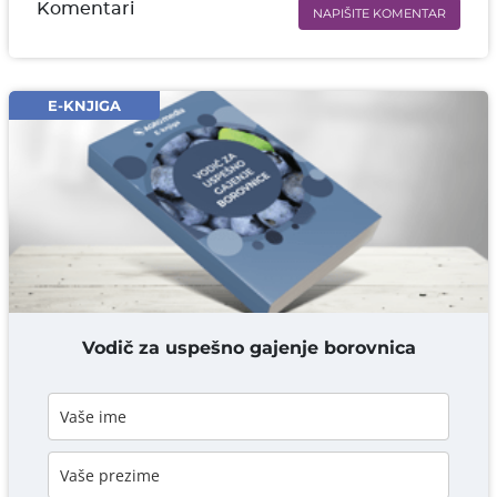
Komentari
NAPIŠITE KOMENTAR
Ime i prezime* obavezno
Email* obavezno
E-KNJIGA
Komentar* obavezno
DODAJ KOMENTAR
Vodič za uspešno gajenje borovnica