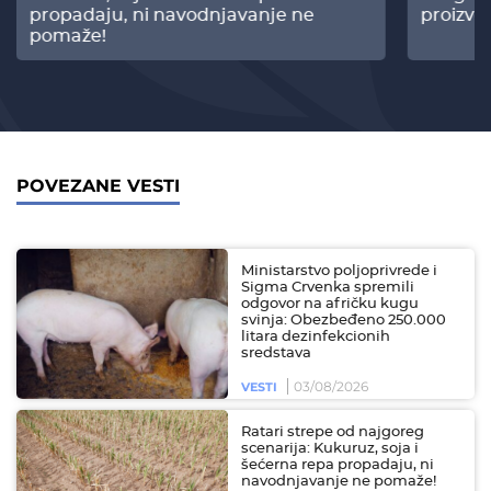
propadaju, ni navodnjavanje ne
proizvo
pomaže!
POVEZANE VESTI
Ministarstvo poljoprivrede i
Sigma Crvenka spremili
odgovor na afričku kugu
svinja: Obezbeđeno 250.000
litara dezinfekcionih
sredstava
03/08/2026
VESTI
Ratari strepe od najgoreg
scenarija: Kukuruz, soja i
šećerna repa propadaju, ni
navodnjavanje ne pomaže!