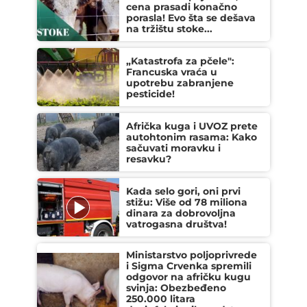
cena prasadi konačno
porasla! Evo šta se dešava
na tržištu stoke...
„Katastrofa za pčele":
Francuska vraća u
upotrebu zabranjene
pesticide!
Afrička kuga i UVOZ prete
autohtonim rasama: Kako
sačuvati moravku i
resavku?
Kada selo gori, oni prvi
stižu: Više od 78 miliona
dinara za dobrovoljna
vatrogasna društva!
Ministarstvo poljoprivrede
i Sigma Crvenka spremili
odgovor na afričku kugu
svinja: Obezbeđeno
250.000 litara