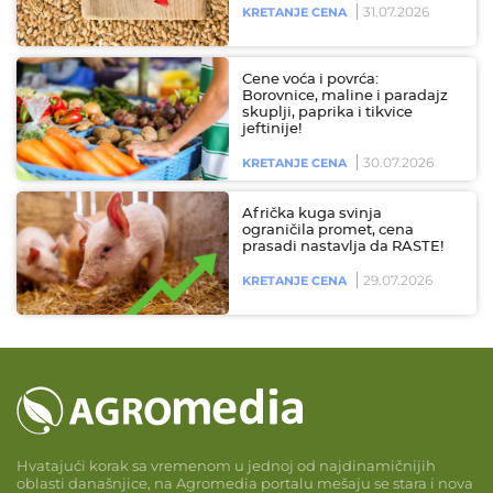
31.07.2026
KRETANJE CENA
Cene voća i povrća:
Borovnice, maline i paradajz
skuplji, paprika i tikvice
jeftinije!
30.07.2026
KRETANJE CENA
Afrička kuga svinja
ograničila promet, cena
prasadi nastavlja da RASTE!
29.07.2026
KRETANJE CENA
Hvatajući korak sa vremenom u jednoj od najdinamičnijih
oblasti današnjice, na Agromedia portalu mešaju se stara i nova