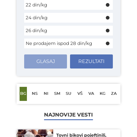
22 din/kg
24 din/kg
26 din/kg
Ne prodajem ispod 28 din/kg
GLASAJ
REZULTATI
BG
NS
NI
SM
SU
VŠ
VA
KG
ZA
NAJNOVIJE VESTI
Tovni bikovi pojeftinili,