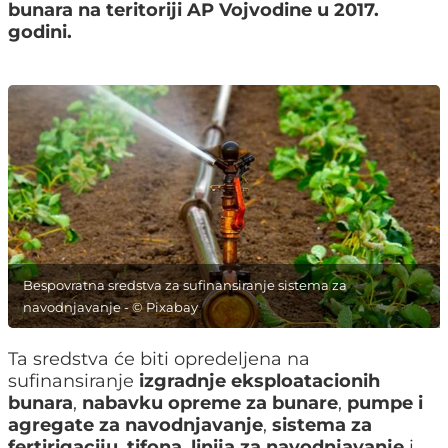
bunara na teritoriji AP Vojvodine u 2017.
godini.
Bespovratna sredstva za sufinansiranje sistema za
navodnjavanje - © Pixabay
Ta sredstva će biti opredeljena na
sufinansiranje
izgradnje eksploatacionih
bunara
,
nabavku opreme za bunare
,
pumpe i
agregate za navodnjavanje
,
sistema za
fertirigaciju
,
tifona
,
linija za navodnjavanje
i