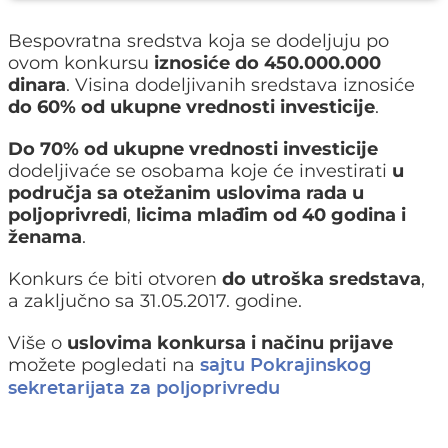
Bespovratna sredstva koja se dodeljuju po
ovom konkursu
iznosiće do 450.000.000
dinara
. Visina dodeljivanih sredstava iznosiće
do 60% od ukupne vrednosti investicije
.
Do 70% od ukupne vrednosti investicije
dodeljivaće se osobama koje će investirati
u
područja sa otežanim uslovima rada u
poljoprivredi
,
licima mlađim od 40 godina i
ženama
.
Konkurs će biti otvoren
do utroška sredstava
,
a zaključno sa 31.05.2017. godine.
Više o
uslovima konkursa i načinu prijave
možete pogledati na
sajtu Pokrajinskog
sekretarijata za poljoprivredu