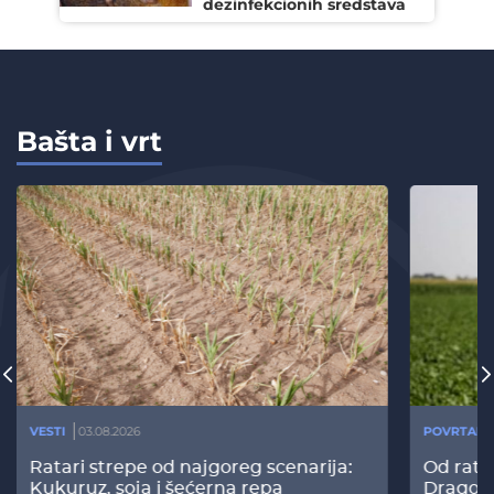
dezinfekcionih sredstava
Bašta i vrt
VESTI
03.08.2026
POVRTARS
Ratari strepe od najgoreg scenarija:
Od rata
Kukuruz, soja i šećerna repa
Dragomi