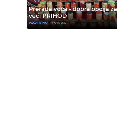
Prerada voća - dobra opcija za
veći PRIHOD
VOĆARSTVO
1677664817