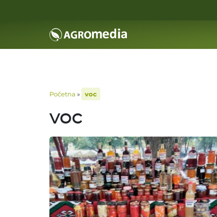
Početna
»
voc
voc