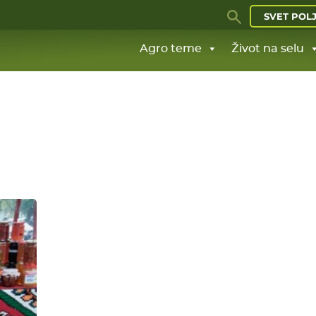
SVET POL
Agro teme
Život na selu