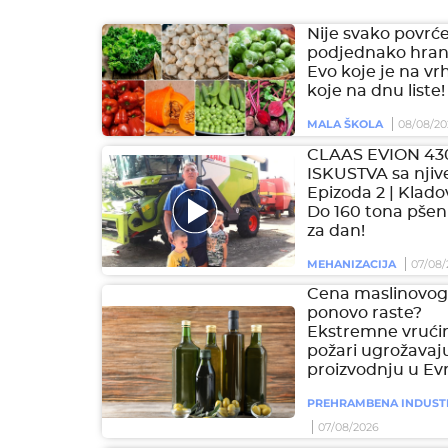
Nije svako povrć
podjednako hranl
Evo koje je na vr
koje na dnu liste!
MALA ŠKOLA
08/08/20
CLAAS EVION 43
ISKUSTVA sa njive
Epizoda 2 | Klado
Do 160 tona pšen
za dan!
MEHANIZACIJA
07/08/
Cena maslinovog 
ponovo raste?
Ekstremne vrućin
požari ugrožavaj
proizvodnju u Ev
PREHRAMBENA INDUST
07/08/2026