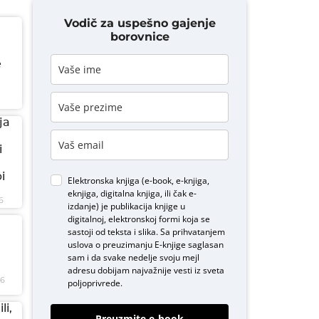
Vodič za uspešno gajenje
borovnice
e
ja
i
i
Elektronska knjiga (e-book, e-knjiga,
eknjiga, digitalna knjiga, ili čak e-
6
izdanje) je publikacija knjige u
digitalnoj, elektronskoj formi koja se
sastoji od teksta i slika. Sa prihvatanjem
uslova o
preuzimanju E-knjige
saglasan
sam i da svake nedelje svoju mejl
adresu dobijam najvažnije vesti iz sveta
26
poljoprivrede.
li,
Preuzmite e-book