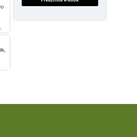
vo
6
ik,