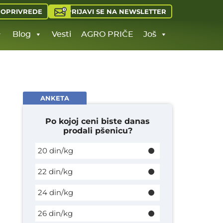
PRIJAVI SE NA NEWSLETTER
JOPRIVREDE
Blog
Vesti
AGRO PRIČE
Još
ANKETA
Po kojoj ceni biste danas
prodali pšenicu?
20 din/kg
22 din/kg
24 din/kg
26 din/kg