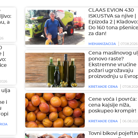
CLAAS EVION 430
e
ISKUSTVA sa njive |
jivo:
Epizoda 2 | Kladovo:
hu, a
Do 160 tona pšenic
za dan!
26
MEHANIZACIJA
07.08.2026
0
Cena maslinovog ul
 |
ponovo raste?
vo:
Ekstremne vrućine 
ice
požari ugrožavaju
proizvodnju u Evrop
2026
KRETANJE CENA
07.08.202
ulja
Cene voća i povrća:
e i
cena kajsije niža,
u
poskupeo krompir!
ropi
KRETANJE CENA
06.08.20
RIJA
Tovni bikovi pojeftini