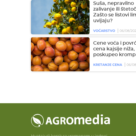
Suša, nepravilno
zalivanje ili šteto
Zašto se listovi l
uvijaju?
VOĆARSTVO
06/08/20
Cene voća i povrć
cena kajsije niža,
poskupeo krompi
KRETANJE CENA
06/08
Hvatajući korak sa vremenom u jednoj