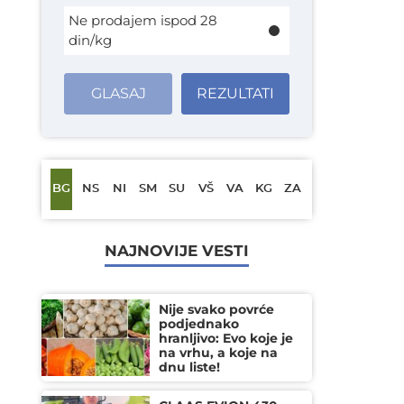
Ne prodajem ispod 28
din/kg
GLASAJ
REZULTATI
BG
NS
NI
SM
SU
VŠ
VA
KG
ZA
NAJNOVIJE VESTI
Nije svako povrće
podjednako
hranljivo: Evo koje je
na vrhu, a koje na
dnu liste!