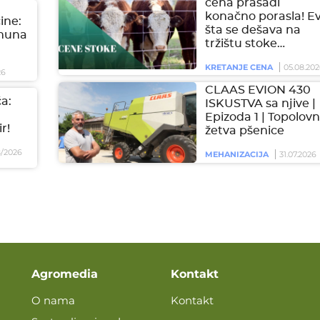
cena prasadi
konačno porasla! E
čine:
šta se dešava na
imuna
tržištu stoke…
KRETANJE CENA
05.08.202
26
CLAAS EVION 430
a:
ISKUSTVA sa njive |
Epizoda 1 | Topolovn
r!
žetva pšenice
/2026
MEHANIZACIJA
31.07.2026
Agromedia
Kontakt
O nama
Kontakt