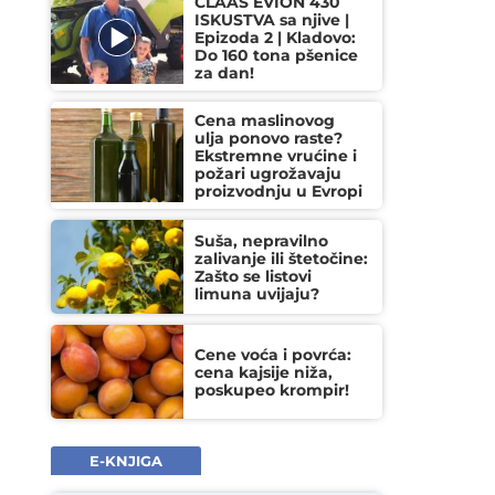
CLAAS EVION 430
ISKUSTVA sa njive |
Epizoda 2 | Kladovo:
Do 160 tona pšenice
za dan!
Cena maslinovog
ulja ponovo raste?
Ekstremne vrućine i
požari ugrožavaju
proizvodnju u Evropi
Suša, nepravilno
zalivanje ili štetočine:
Zašto se listovi
limuna uvijaju?
Cene voća i povrća:
cena kajsije niža,
poskupeo krompir!
E-KNJIGA