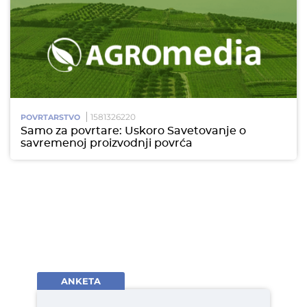
1581326220
POVRTARSTVO
Samo za povrtare: Uskoro Savetovanje o
savremenoj proizvodnji povrća
ANKETA