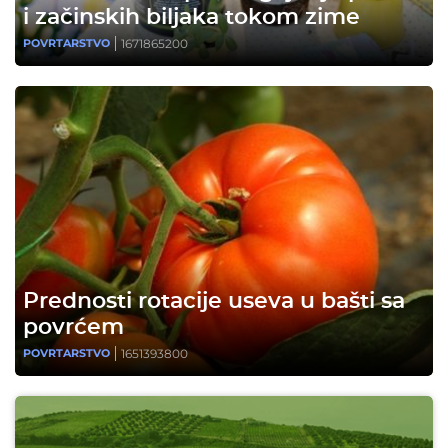
i začinskih biljaka tokom zime
1671865200
POVRTARSTVO
Prednosti rotacije useva u bašti sa
povrćem
1651393800
POVRTARSTVO