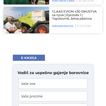
05.08.2026
KRETANJE CENA
CLAAS EVION 430 ISKUSTVA
sa njive | Epizoda 1 |
Topolovnik, žetva pšenice
31.07.2026
MEHANIZACIJA
E-KNJIGA
Vodič za uspešno gajenje borovnice