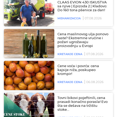
CLAAS EVION 430 ISKUSTVA
sa njive | Epizoda 2 | Kladovo:
Do 160 tona pšenice za dan!
07.08.2026
MEHANIZACIJA
Cena maslinovog ulja ponovo
raste? Ekstremne vrućine i
požari ugrožavaju
proizvodnju u Evropi
07.08.2026
KRETANJE CENA
Cene voća i povrća: cena
kajsije niža, poskupeo
krompir!
06.08.2026
KRETANJE CENA
Tovni bikovi pojeftinili, cena
prasadi konačno porasla! Evo
šta se dešava na tržištu
stoke…