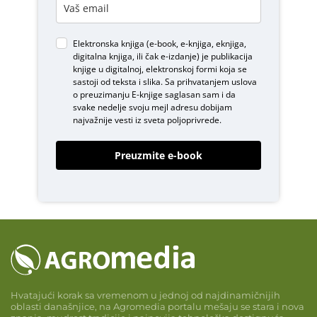
Elektronska knjiga (e-book, e-knjiga, eknjiga,
digitalna knjiga, ili čak e-izdanje) je publikacija
knjige u digitalnoj, elektronskoj formi koja se
sastoji od teksta i slika. Sa prihvatanjem uslova
o
preuzimanju E-knjige
saglasan sam i da
svake nedelje svoju mejl adresu dobijam
najvažnije vesti iz sveta poljoprivrede.
Preuzmite e-book
Hvatajući korak sa vremenom u jednoj od najdinamičnijih
oblasti današnjice, na Agromedia portalu mešaju se stara i nova