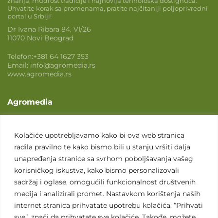
znanja, mudrost tradicije i najnovija tehnološka dostignuća.
Uhvatite korak sa promenama, pratite najčitaniji poljoprivredni
portal u Srbiji!
Dr Ivana Ribara 84, VI/26
11070 Novi Beograd
Telefon:
+381 64 1627 353
Email:
info@agromedia.rs
www.agromedia.rs
Agromedia
O nama
Svet poljoprivrede
Kolačiće upotrebljavamo kako bi ova web stranica
radila pravilno te kako bismo bili u stanju vršiti dalja
Marketing usluge
unapređenja stranice sa svrhom poboljšavanja vašeg
Tražimo saradnike
korisničkog iskustva, kako bismo personalizovali
sadržaj i oglase, omogućili funkcionalnost društvenih
Kontakt
medija i analizirali promet. Nastavkom korištenja naših
internet stranica prihvatate upotrebu kolačića. “Prihvati
Kontakt
sve”, znači da prihvatate sve kolačiće. Takođe, možete