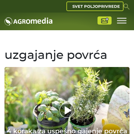
SVET POLJOPRIVREDE
uzgajanje povrća
4 koraka za uspešno gajenje povrća