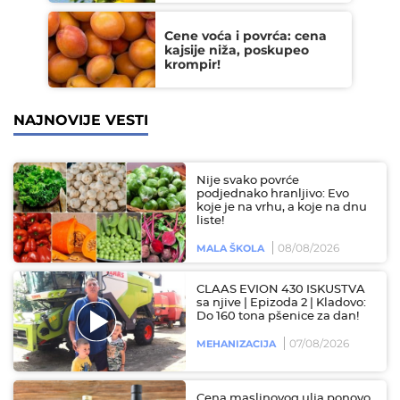
Cene voća i povrća: cena
kajsije niža, poskupeo
krompir!
NAJNOVIJE VESTI
Nije svako povrće
podjednako hranljivo: Evo
koje je na vrhu, a koje na dnu
liste!
08/08/2026
MALA ŠKOLA
CLAAS EVION 430 ISKUSTVA
sa njive | Epizoda 2 | Kladovo:
Do 160 tona pšenice za dan!
07/08/2026
MEHANIZACIJA
Cena maslinovog ulja ponovo