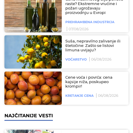
raste? Ekstremne vrućine i
požari ugrožavaju
proizvodnju u Evropi
PREHRAMBENA INDUSTRIJA
07/08/2026
Suša, nepravilno zalivanje ili
štetočine: Zašto se listovi
limuna uvijaju?
06/08/2026
VOĆARSTVO
Cene voća i povrća: cena
kajsije niža, poskupeo
krompir!
06/08/2026
KRETANJE CENA
NAJČITANIJE VESTI