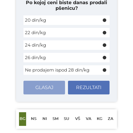
Po kojoj ceni biste danas prodali
pšenicu?
20 din/kg
22 din/kg
24 din/kg
26 din/kg
Ne prodajem ispod 28 din/kg
GLASAJ
REZULTATI
BG
NS
NI
SM
SU
VŠ
VA
KG
ZA