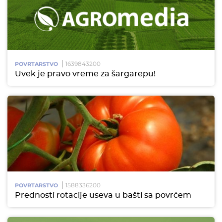
1639843200
POVRTARSTVO
Uvek je pravo vreme za šargarepu!
1588336200
POVRTARSTVO
Prednosti rotacije useva u bašti sa povrćem