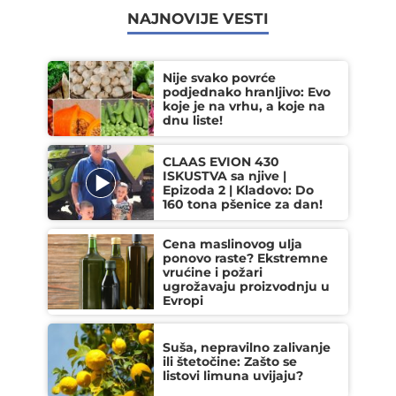
NAJNOVIJE VESTI
Nije svako povrće
podjednako hranljivo: Evo
koje je na vrhu, a koje na
dnu liste!
CLAAS EVION 430
ISKUSTVA sa njive |
Epizoda 2 | Kladovo: Do
160 tona pšenice za dan!
Cena maslinovog ulja
ponovo raste? Ekstremne
vrućine i požari
ugrožavaju proizvodnju u
Evropi
Suša, nepravilno zalivanje
ili štetočine: Zašto se
listovi limuna uvijaju?