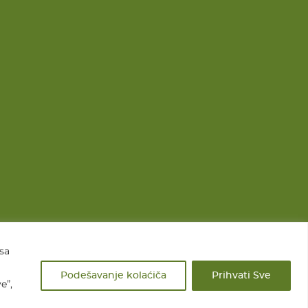
 sa
Podešavanje kolaćiča
Prihvati Sve
e”,
e