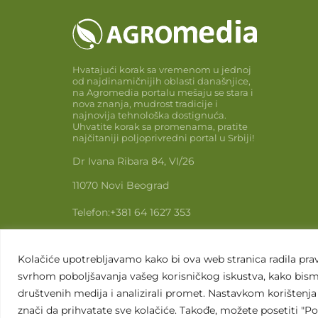
Hvatajući korak sa vremenom u jednoj
od najdinamičnijih oblasti današnjice,
na Agromedia portalu mešaju se stara i
nova znanja, mudrost tradicije i
najnovija tehnološka dostignuća.
Uhvatite korak sa promenama, pratite
najčitaniji poljoprivredni portal u Srbiji!
Dr Ivana Ribara 84, VI/26
11070 Novi Beograd
Telefon:
+381 64 1627 353
Email:
info@agromedia.rs
Kolačiće upotrebljavamo kako bi ova web stranica radila pravi
www.agromedia.rs
svrhom poboljšavanja vašeg korisničkog iskustva, kako bismo
društvenih medija i analizirali promet. Nastavkom korištenja 
znači da prihvatate sve kolačiće. Takođe, možete posetiti "Pod
U
Sva prava zadržana. 2007 - 2026. © Agromedia d.o.o.