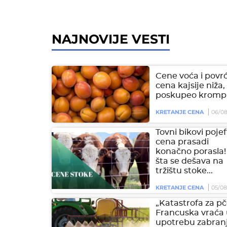
NAJNOVIJE VESTI
Cene voća i povrć
cena kajsije niža,
poskupeo krompi
KRETANJE CENA
06/08
Tovni bikovi pojeft
cena prasadi
konačno porasla!
šta se dešava na
tržištu stoke...
KRETANJE CENA
05/08
„Katastrofa za pč
Francuska vraća
upotrebu zabran