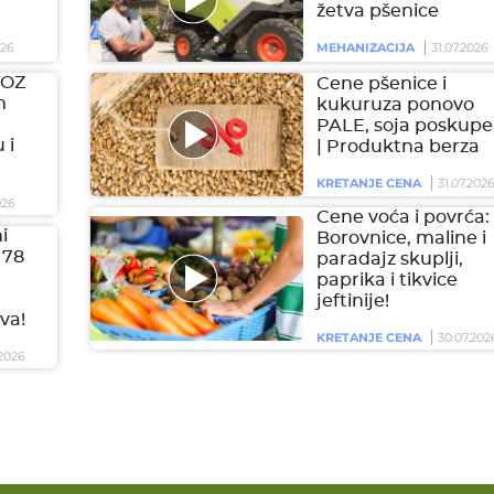
žetva pšenice
026
MEHANIZACIJA
31.07.2026
VOZ
Cene pšenice i
m
kukuruza ponovo
PALE, soja poskupel
 i
| Produktna berza
KRETANJE CENA
31.07.202
026
Cene voća i povrća:
i
Borovnice, maline i
 78
paradajz skuplji,
paprika i tikvice
jeftinije!
va!
KRETANJE CENA
30.07.202
2026