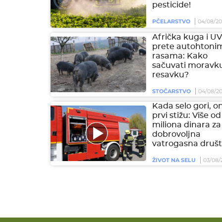
pesticide!
PČELARSTVO
04/08/2
Afrička kuga i U
prete autohtoni
rasama: Kako
sačuvati moravku
resavku?
STOČARSTVO
04/08/2
Kada selo gori, on
prvi stižu: Više od
miliona dinara za
dobrovoljna
vatrogasna društ
ŽIVOT NA SELU
03/08/