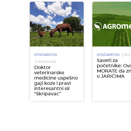
STOČARSTVO
STOČARSTVO
1614
Saveti za
1625590409
početnike: Ov
Doktor
MORATE da zn
veterinarske
o JARIĆIMA
medicine uspešno
gaji koze i pravi
interesantni sir
“škripavac”