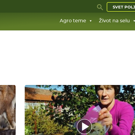
SVET POL
Agro teme
Život na selu