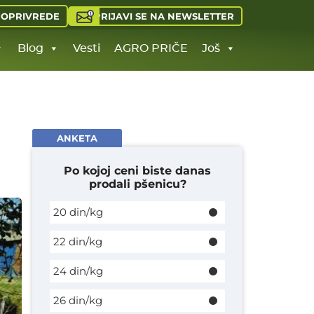
PRIJAVI SE NA NEWSLETTER
JOPRIVREDE
Blog
Vesti
AGRO PRIČE
Još
ANKETA
Po kojoj ceni biste danas
prodali pšenicu?
20 din/kg
22 din/kg
24 din/kg
26 din/kg