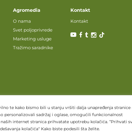
Agromedia
Kontakt
O nama
Kontakt
Svet poljoprivrede
Marketing usluge
Tražimo saradnike
lno te kako bismo bili u stanju vršiti dalja unapređenja stranice
 personalizovali sadržaj i oglase, omogućili funkcionalnost
naših internet stranica prihvatate upotrebu kolačića. “Prihvati sv
ešavanja kolačića" Kako biste podesili šta želite.
slovi korišćenja
Politika privatnosti
Uslovi korišćenja i kupovin