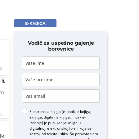
E-KNJIGA
Vodič za uspešno gajenje
borovnice
26
li,
vo
Elektronska knjiga (e-book, e-knjiga,
6
eknjiga, digitalna knjiga, ili čak e-
izdanje) je publikacija knjige u
digitalnoj, elektronskoj formi koja se
sastoji od teksta i slika. Sa prihvatanjem
ik,