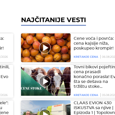
NAJČITANIJE VESTI
a:
Cene voća i povrća:
cena kajsije niža,
r!
poskupeo krompir!
/2026
KRETANJE CENA
06.08.20
inili,
Tovni bikovi pojeftini
cena prasadi
 Evo
konačno porasla! E
šta se dešava na
tržištu stoke…
/2026
KRETANJE CENA
05.08.202
ele":
CLAAS EVION 430
 u
ISKUSTVA sa njive |
jene
Epizoda 1 | Topolovn