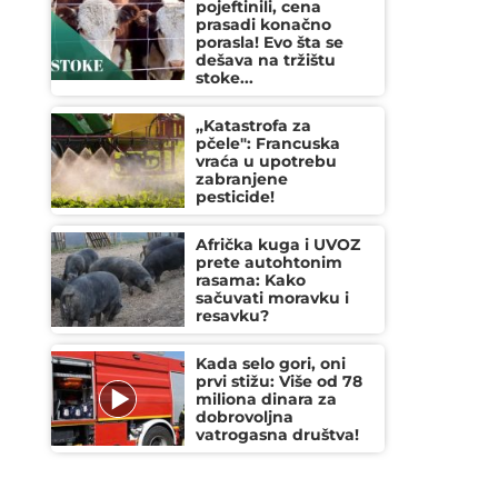
pojeftinili, cena
prasadi konačno
porasla! Evo šta se
dešava na tržištu
stoke...
„Katastrofa za
pčele": Francuska
vraća u upotrebu
zabranjene
pesticide!
Afrička kuga i UVOZ
prete autohtonim
rasama: Kako
sačuvati moravku i
resavku?
Kada selo gori, oni
prvi stižu: Više od 78
miliona dinara za
dobrovoljna
vatrogasna društva!