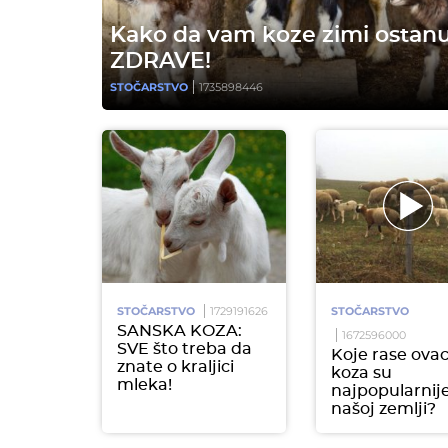
Kako da vam koze zimi ostan
ZDRAVE!
STOČARSTVO
1735898446
STOČARSTVO
1729191626
STOČARSTVO
SANSKA KOZA:
1672596000
SVE što treba da
Koje rase ovac
znate o kraljici
koza su
mleka!
najpopularnij
našoj zemlji?