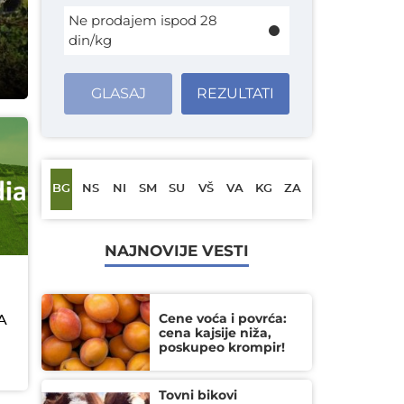
Ne prodajem ispod 28
din/kg
GLASAJ
REZULTATI
BG
NS
NI
SM
SU
VŠ
VA
KG
ZA
NAJNOVIJE VESTI
Cene voća i povrća:
A
cena kajsije niža,
poskupeo krompir!
Tovni bikovi