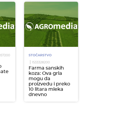
157200
STOČARSTVO
1533328200
o
Farma sanskih
ate
koza: Ova grla
mogu da
proizvedu i preko
10 litara mleka
dnevno