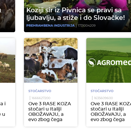
u
Koziji sir iz Pivnica se pravi sa
ljubavlju, a stiže i do Slovačke!
PREHRAMBENA INDUSTRIJA
1731004209
STOČARSTVO
STOČARSTVO
1666627200
1635609600
a i
Ove 3 RASE KOZA
Ove 3 RASE KOZ
stočari u Italiji
stočari u Italiji
e u
OBOŽAVAJU, a
OBOŽAVAJU, a
evo zbog čega
evo zbog čega