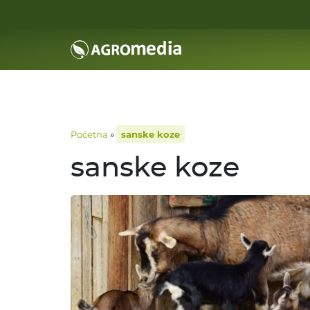
Početna
»
sanske koze
sanske koze