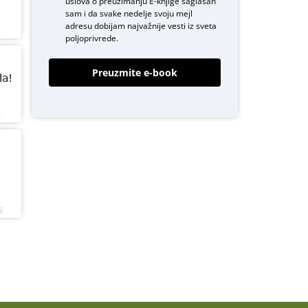
uslova o
preuzimanju E-knjige
saglasan
sam i da svake nedelje svoju mejl
adresu dobijam najvažnije vesti iz sveta
poljoprivrede.
Preuzmite e-book
a!
6
6