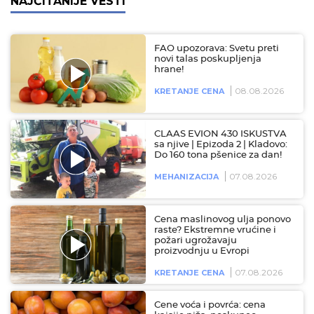
NAJČITANIJE VESTI
FAO upozorava: Svetu preti
novi talas poskupljenja
hrane!
08.08.2026
KRETANJE CENA
CLAAS EVION 430 ISKUSTVA
sa njive | Epizoda 2 | Kladovo:
Do 160 tona pšenice za dan!
07.08.2026
MEHANIZACIJA
Cena maslinovog ulja ponovo
raste? Ekstremne vrućine i
požari ugrožavaju
proizvodnju u Evropi
07.08.2026
KRETANJE CENA
Cene voća i povrća: cena