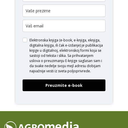
Elektronska knjiga (e-book, e-knjiga, eknjiga,
digitalna knjiga, ili čak e-izdanje) je publikacija
knjige u digitalnoj, elektronskoj formi koja se
sastoji od teksta i slika. Sa prihvatanjem
uslova o
preuzimanju E-knjige
saglasan sam i
da svake nedelje svoju mejl adresu dobijam
najvažnije vesti iz sveta poljoprivrede.
Preuzmite e-book