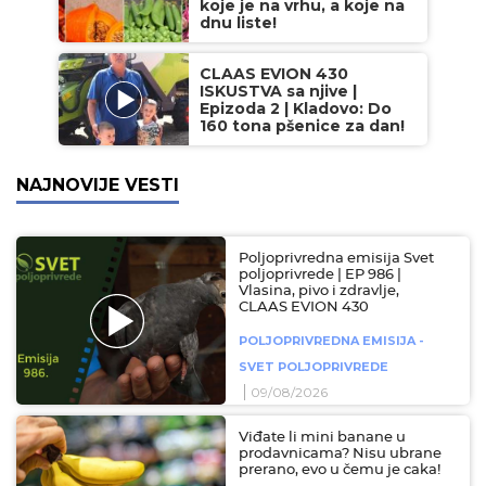
koje je na vrhu, a koje na
dnu liste!
CLAAS EVION 430
ISKUSTVA sa njive |
Epizoda 2 | Kladovo: Do
160 tona pšenice za dan!
NAJNOVIJE VESTI
Poljoprivredna emisija Svet
poljoprivrede | EP 986 |
Vlasina, pivo i zdravlje,
CLAAS EVION 430
POLJOPRIVREDNA EMISIJA -
SVET POLJOPRIVREDE
09/08/2026
Viđate li mini banane u
prodavnicama? Nisu ubrane
prerano, evo u čemu je caka!