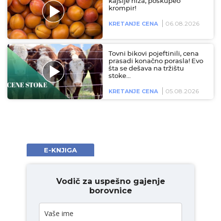
kajsije niža, poskupeo
krompir!
06.08.2026
KRETANJE CENA
Tovni bikovi pojeftinili, cena
prasadi konačno porasla! Evo
šta se dešava na tržištu
stoke…
05.08.2026
KRETANJE CENA
E-KNJIGA
Vodič za uspešno gajenje
borovnice