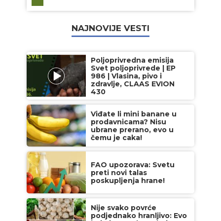
NAJNOVIJE VESTI
Poljoprivredna emisija
Svet poljoprivrede | EP
986 | Vlasina, pivo i
zdravlje, CLAAS EVION
430
Viđate li mini banane u
prodavnicama? Nisu
ubrane prerano, evo u
čemu je caka!
FAO upozorava: Svetu
preti novi talas
poskupljenja hrane!
Nije svako povrće
podjednako hranljivo: Evo