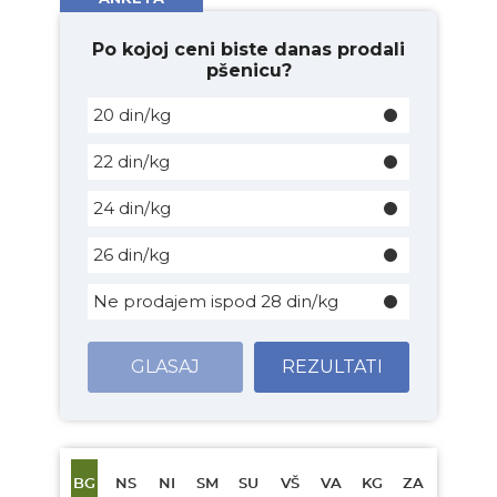
Po kojoj ceni biste danas prodali
pšenicu?
20 din/kg
22 din/kg
24 din/kg
26 din/kg
Ne prodajem ispod 28 din/kg
GLASAJ
REZULTATI
BG
NS
NI
SM
SU
VŠ
VA
KG
ZA