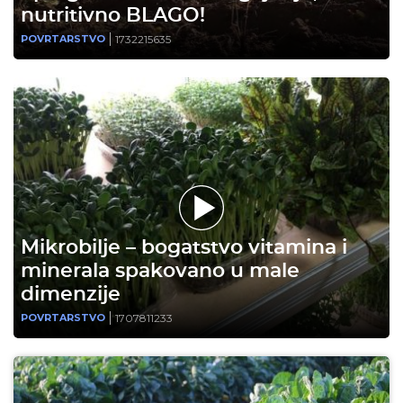
nutritivno BLAGO!
1732215635
POVRTARSTVO
Mikrobilje – bogatstvo vitamina i
minerala spakovano u male
dimenzije
1707811233
POVRTARSTVO