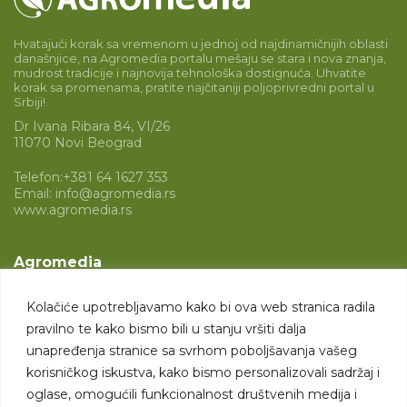
Hvatajući korak sa vremenom u jednoj od najdinamičnijih oblasti
današnjice, na Agromedia portalu mešaju se stara i nova znanja,
mudrost tradicije i najnovija tehnološka dostignuća. Uhvatite
korak sa promenama, pratite najčitaniji poljoprivredni portal u
Srbiji!
Dr Ivana Ribara 84, VI/26
11070 Novi Beograd
Telefon:
+381 64 1627 353
Email:
info@agromedia.rs
www.agromedia.rs
Agromedia
O nama
Kolačiće upotrebljavamo kako bi ova web stranica radila
Svet poljoprivrede
pravilno te kako bismo bili u stanju vršiti dalja
Marketing usluge
unapređenja stranice sa svrhom poboljšavanja vašeg
korisničkog iskustva, kako bismo personalizovali sadržaj i
Tražimo saradnike
oglase, omogućili funkcionalnost društvenih medija i