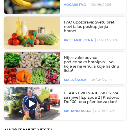
09/08/2026
VOĆARSTVO
FAO upozorava: Svetu preti
novi talas poskupljenja
hrane!
08/08/2026
KRETANJE CENA
Nije svako povrće
podjednako hranljivo: Evo
koje je na vrhu, a koje na dnu
liste!
08/08/2026
MALA ŠKOLA
CLAAS EVION 430 ISKUSTVA
sa njive | Epizoda 2 | Kladovo:
Do 160 tona pšenice za dan!
07/08/2026
MEHANIZACIJA