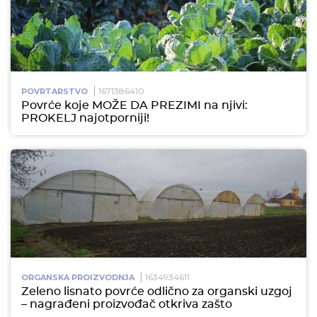
1671386410
POVRTARSTVO
Povrće koje MOŽE DA PREZIMI na njivi:
PROKELJ najotporniji!
1634934611
ORGANSKA PROIZVODNJA
Zeleno lisnato povrće odlično za organski uzgoj
– nagrađeni proizvođač otkriva zašto