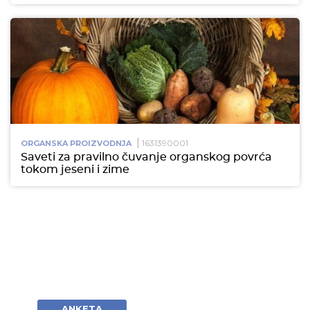
1631390001
ORGANSKA PROIZVODNJA
Saveti za pravilno čuvanje organskog povrća
tokom jeseni i zime
ANKETA