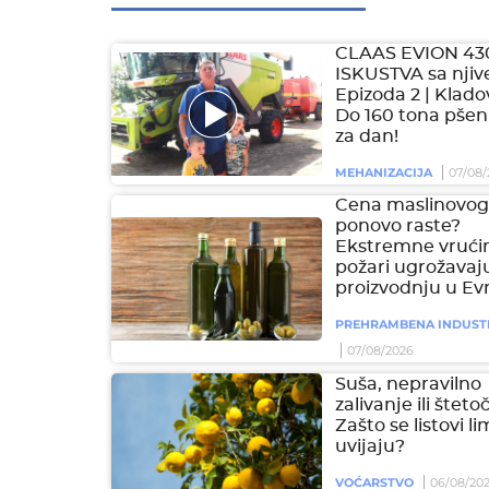
CLAAS EVION 43
ISKUSTVA sa njive
Epizoda 2 | Klado
Do 160 tona pšen
za dan!
MEHANIZACIJA
07/08/
Cena maslinovog 
ponovo raste?
Ekstremne vrućin
požari ugrožavaj
proizvodnju u Ev
PREHRAMBENA INDUST
07/08/2026
Suša, nepravilno
zalivanje ili šteto
Zašto se listovi l
uvijaju?
VOĆARSTVO
06/08/20