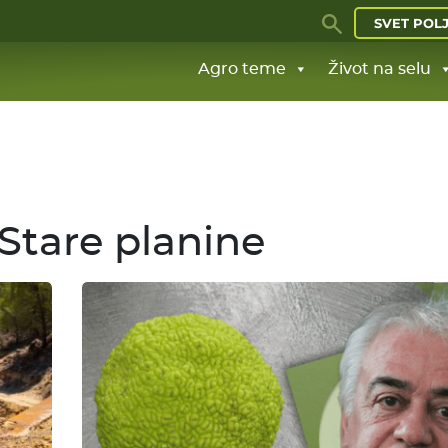
SVET POL
Agro teme
Život na selu
Stare planine