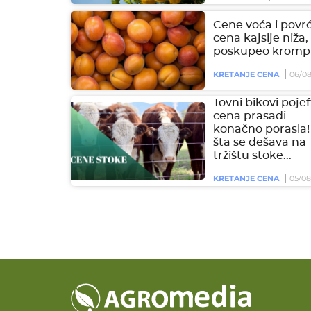
Cene voća i povrć
cena kajsije niža,
poskupeo krompi
KRETANJE CENA
06/08
Tovni bikovi pojeft
cena prasadi
konačno porasla!
šta se dešava na
tržištu stoke...
KRETANJE CENA
05/08