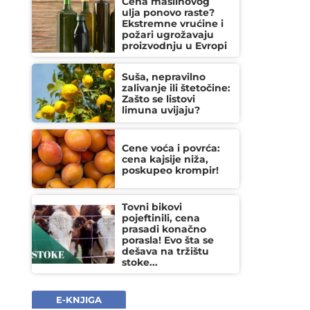
Cena maslinovog
ulja ponovo raste?
Ekstremne vrućine i
požari ugrožavaju
proizvodnju u Evropi
Suša, nepravilno
zalivanje ili štetočine:
Zašto se listovi
limuna uvijaju?
Cene voća i povrća:
cena kajsije niža,
poskupeo krompir!
Tovni bikovi
pojeftinili, cena
prasadi konačno
porasla! Evo šta se
dešava na tržištu
stoke...
E-KNJIGA