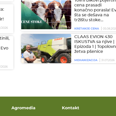
Tovni bikovi pojeftini
cena prasadi
a:
konačno porasla! E
šta se dešava na
r!
tržištu stoke…
/2026
KRETANJE CENA
05.08.202
CLAAS EVION 430
inili,
ISKUSTVA sa njive |
Epizoda 1 | Topolovn
 Evo
žetva pšenice
MEHANIZACIJA
31.07.2026
/2026
Agromedia
Kontakt