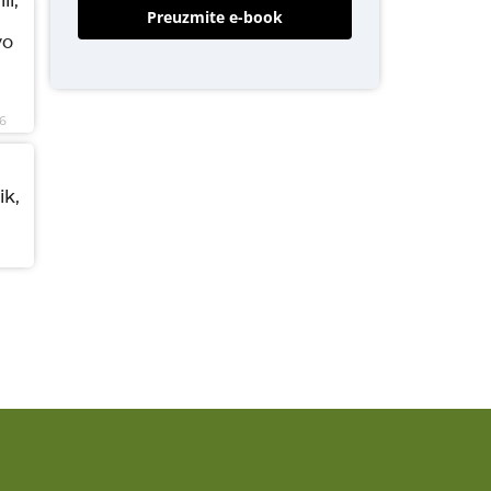
li,
Preuzmite e-book
vo
6
ik,