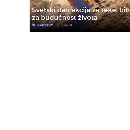
Svetski dan akcije za reke: bit
za budućnost života
ŠUMARSTVO
1710415811