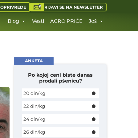
PRIJAVI SE NA NEWSLETTER
JOPRIVREDE
Blog
Vesti
AGRO PRIČE
Još
ANKETA
Po kojoj ceni biste danas
prodali pšenicu?
20 din/kg
22 din/kg
24 din/kg
26 din/kg