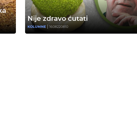
ka
Nije zdravo ćutati
KOLUMNE
1608220810