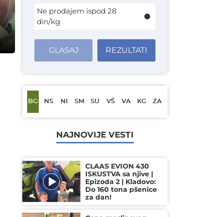
Ne prodajem ispod 28
din/kg
GLASAJ
REZULTATI
BG
NS
NI
SM
SU
VŠ
VA
KG
ZA
NAJNOVIJE VESTI
CLAAS EVION 430
ISKUSTVA sa njive |
Epizoda 2 | Kladovo:
Do 160 tona pšenice
za dan!