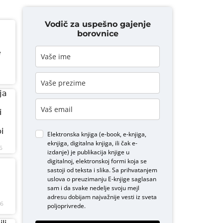
Vodič za uspešno gajenje
borovnice
e
ja
i
i
Elektronska knjiga (e-book, e-knjiga,
eknjiga, digitalna knjiga, ili čak e-
6
izdanje) je publikacija knjige u
digitalnoj, elektronskoj formi koja se
sastoji od teksta i slika. Sa prihvatanjem
uslova o
preuzimanju E-knjige
saglasan
sam i da svake nedelje svoju mejl
adresu dobijam najvažnije vesti iz sveta
26
poljoprivrede.