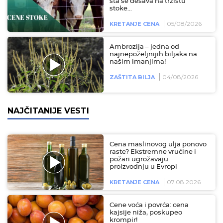
šta se dešava na tržištu
stoke...
05/08/2026
KRETANJE CENA
Ambrozija – jedna od
najnepoželjnijih biljaka na
našim imanjima!
04/08/2026
ZAŠTITA BILJA
NAJČITANIJE VESTI
Cena maslinovog ulja ponovo
raste? Ekstremne vrućine i
požari ugrožavaju
proizvodnju u Evropi
07.08.2026
KRETANJE CENA
Cene voća i povrća: cena
kajsije niža, poskupeo
krompir!