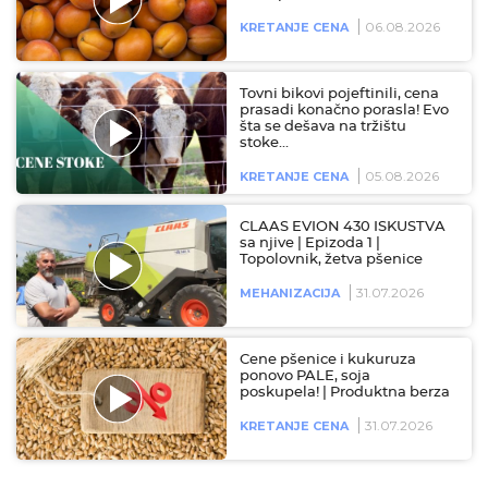
06.08.2026
KRETANJE CENA
Tovni bikovi pojeftinili, cena
prasadi konačno porasla! Evo
šta se dešava na tržištu
stoke…
05.08.2026
KRETANJE CENA
CLAAS EVION 430 ISKUSTVA
sa njive | Epizoda 1 |
Topolovnik, žetva pšenice
31.07.2026
MEHANIZACIJA
Cene pšenice i kukuruza
ponovo PALE, soja
poskupela! | Produktna berza
31.07.2026
KRETANJE CENA