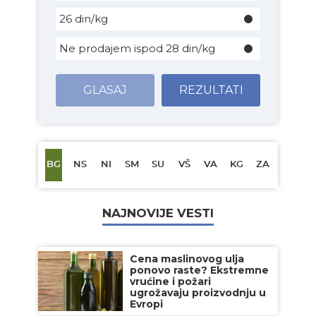
26 din/kg
Ne prodajem ispod 28 din/kg
GLASAJ
REZULTATI
BG
NS
NI
SM
SU
VŠ
VA
KG
ZA
NAJNOVIJE VESTI
Cena maslinovog ulja
ponovo raste? Ekstremne
vrućine i požari
ugrožavaju proizvodnju u
Evropi