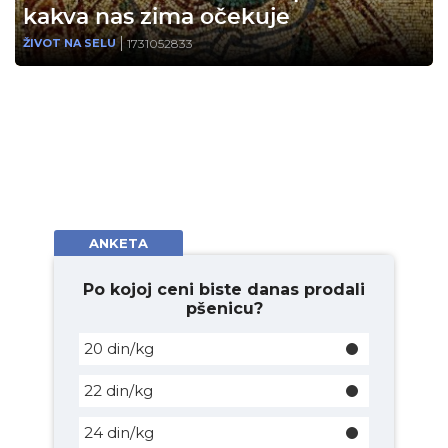
kakva nas zima očekuje
1731052833
ŽIVOT NA SELU
ANKETA
Po kojoj ceni biste danas prodali
pšenicu?
20 din/kg
22 din/kg
24 din/kg