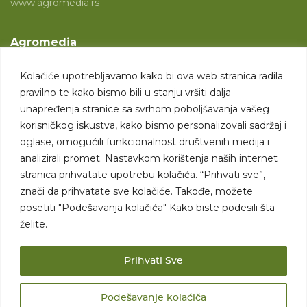
www.agromedia.rs
Agromedia
O nama
Kolačiće upotrebljavamo kako bi ova web stranica radila
Svet poljoprivrede
pravilno te kako bismo bili u stanju vršiti dalja
Marketing usluge
unapređenja stranice sa svrhom poboljšavanja vašeg
korisničkog iskustva, kako bismo personalizovali sadržaj i
Tražimo saradnike
oglase, omogućili funkcionalnost društvenih medija i
analizirali promet. Nastavkom korištenja naših internet
Kontakt
stranica prihvatate upotrebu kolačića. “Prihvati sve”,
znači da prihvatate sve kolačiće. Takođe, možete
Kontakt
posetiti "Podešavanja kolačića" Kako biste podesili šta
želite.
Prihvati Sve
Podešavanje kolaćiča
Sva prava zadržana. 2007 - 2026. © Agromedia d.o.o.