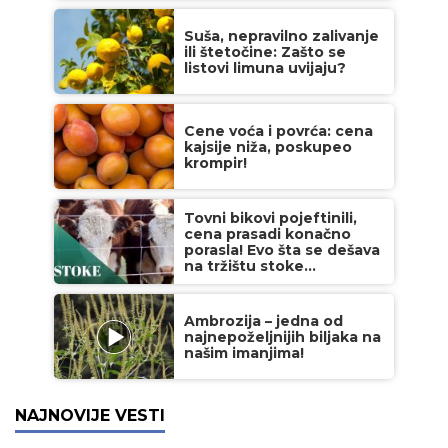
Suša, nepravilno zalivanje
ili štetočine: Zašto se
listovi limuna uvijaju?
Cene voća i povrća: cena
kajsije niža, poskupeo
krompir!
Tovni bikovi pojeftinili,
cena prasadi konačno
porasla! Evo šta se dešava
na tržištu stoke...
Ambrozija – jedna od
najnepoželjnijih biljaka na
našim imanjima!
NAJNOVIJE VESTI