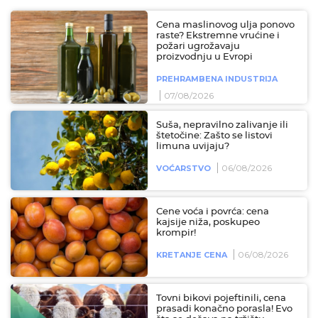
Cena maslinovog ulja ponovo
raste? Ekstremne vrućine i
požari ugrožavaju
proizvodnju u Evropi
PREHRAMBENA INDUSTRIJA
07/08/2026
Suša, nepravilno zalivanje ili
štetočine: Zašto se listovi
limuna uvijaju?
06/08/2026
VOĆARSTVO
Cene voća i povrća: cena
kajsije niža, poskupeo
krompir!
06/08/2026
KRETANJE CENA
Tovni bikovi pojeftinili, cena
prasadi konačno porasla! Evo