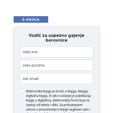
E-KNJIGA
Vodič za uspešno gajenje
borovnice
Elektronska knjiga (e-book, e-knjiga, eknjiga,
digitalna knjiga, ili čak e-izdanje) je publikacija
knjige u digitalnoj, elektronskoj formi koja se
sastoji od teksta i slika. Sa prihvatanjem
uslova o
preuzimanju E-knjige
saglasan sam i