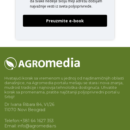
da svake nedelje svoju mejl adresu dobijam
najvažnije vesti iz sveta poljoprivrede.
Preuzmite e-book
Hvatajući korak sa vremenom u jednoj od najdinamičnijih oblasti
današnjice, na Agromedia portalu mešaju se stara i nova znanja,
mudrost tradicije i najnovija tehnološka dostignuća. Uhvatite
korak sa promenama, pratite najčitaniji poljoprivredni portal u
Srbiji!
Dr Ivana Ribara 84, VI/26
11070 Novi Beograd
Telefon:
+381 64 1627 353
Email:
info@agromedia.rs