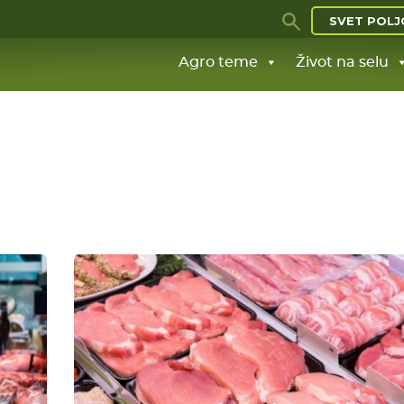
SVET POLJ
Agro teme
Život na selu