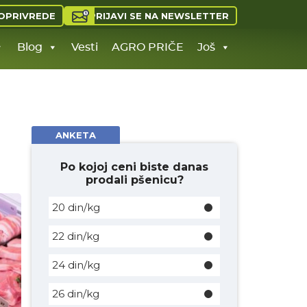
PRIJAVI SE NA NEWSLETTER
OPRIVREDE
Blog
Vesti
AGRO PRIČE
Još
ANKETA
Po kojoj ceni biste danas
prodali pšenicu?
20 din/kg
22 din/kg
24 din/kg
26 din/kg