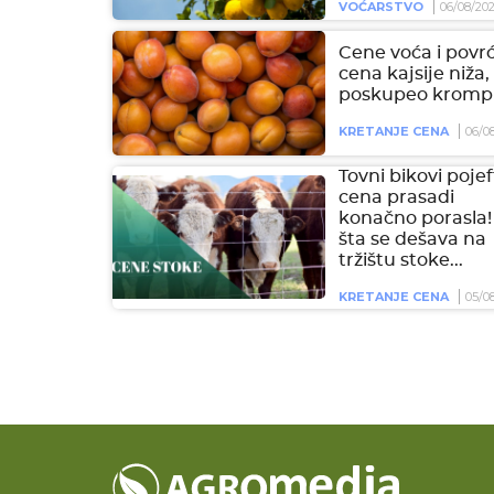
VOĆARSTVO
06/08/20
Cene voća i povrć
cena kajsije niža,
poskupeo krompi
KRETANJE CENA
06/0
Tovni bikovi pojeft
cena prasadi
konačno porasla!
šta se dešava na
tržištu stoke...
KRETANJE CENA
05/0