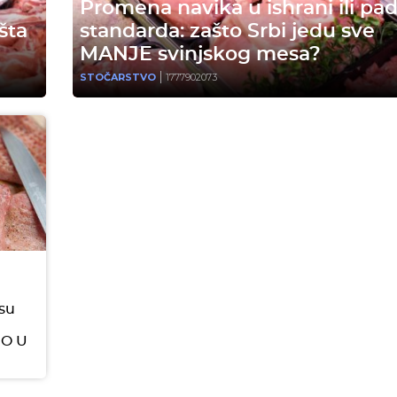
Promena navika u ishrani ili pa
šta
standarda: zašto Srbi jedu sve
MANJE svinjskog mesa?
STOČARSTVO
1777902073
su
O U