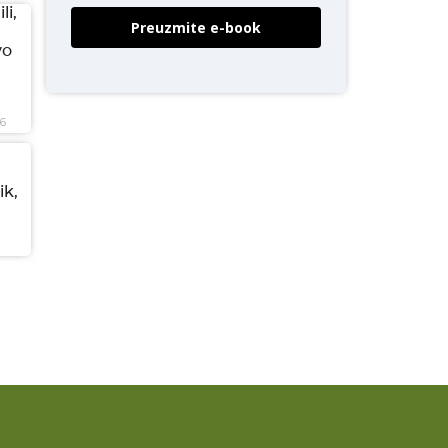
li,
Preuzmite e-book
vo
26
ik,