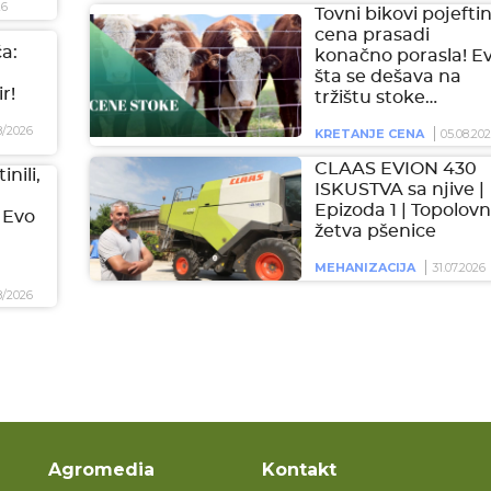
26
Tovni bikovi pojeftini
cena prasadi
a:
konačno porasla! E
šta se dešava na
r!
tržištu stoke…
8/2026
KRETANJE CENA
05.08.20
CLAAS EVION 430
inili,
ISKUSTVA sa njive |
Epizoda 1 | Topolovn
 Evo
žetva pšenice
MEHANIZACIJA
31.07.2026
8/2026
Agromedia
Kontakt