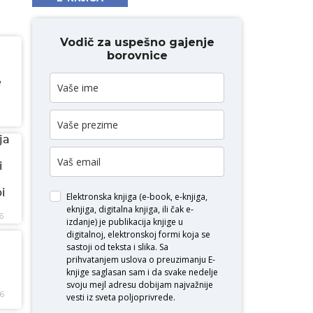
Vodič za uspešno gajenje
borovnice
e
ja
i
i
Elektronska knjiga (e-book, e-knjiga,
eknjiga, digitalna knjiga, ili čak e-
6
izdanje) je publikacija knjige u
digitalnoj, elektronskoj formi koja se
sastoji od teksta i slika. Sa
prihvatanjem uslova o
preuzimanju E-
knjige
saglasan sam i da svake nedelje
svoju mejl adresu dobijam najvažnije
26
vesti iz sveta poljoprivrede.