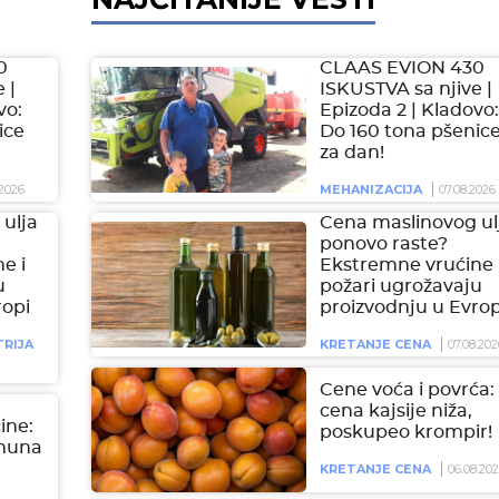
0
CLAAS EVION 430
 |
ISKUSTVA sa njive |
vo:
Epizoda 2 | Kladovo:
ice
Do 160 tona pšenic
za dan!
2026
MEHANIZACIJA
07.08.2026
ulja
Cena maslinovog ul
ponovo raste?
e i
Ekstremne vrućine 
u
požari ugrožavaju
ropi
proizvodnju u Evrop
RIJA
KRETANJE CENA
07.08.202
Cene voća i povrća:
cena kajsije niža,
čine:
poskupeo krompir!
imuna
KRETANJE CENA
06.08.20