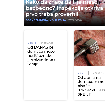
Kako da znate da li je meso
bezbedno? Inspekcija otkriva 
prvo treba proveriti!
PREHRAMBENA INDUSTRIJA
1783416044
VESTI
1648800018
Od DANAS će
domaće meso
nositi oznaku
,,Proizvedeno u
Srbiji"
VESTI
1646920642
Od aprila na
domaćem me
pisaće
"PROIZVEDEN
SRBIJI"