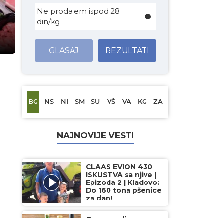
d
Ne prodajem ispod 28
din/kg
GLASAJ
REZULTATI
BG
NS
NI
SM
SU
VŠ
VA
KG
ZA
NAJNOVIJE VESTI
CLAAS EVION 430
ISKUSTVA sa njive |
Epizoda 2 | Kladovo:
Do 160 tona pšenice
za dan!