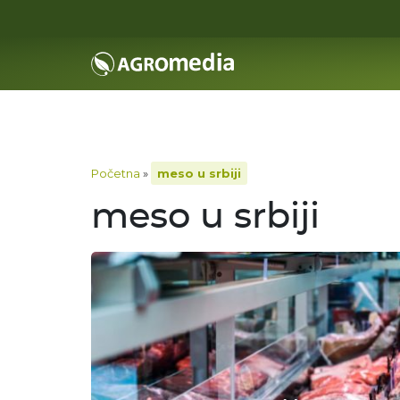
Početna
»
meso u srbiji
meso u srbiji