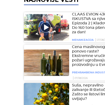
CLAAS EVION 43
ISKUSTVA sa njive
Epizoda 2 | Klado
Do 160 tona pšen
za dan!
MEHANIZACIJA
07/08/
Cena maslinovog 
ponovo raste?
Ekstremne vrućin
požari ugrožavaj
proizvodnju u Ev
PREHRAMBENA INDUST
07/08/2026
Suša, nepravilno
zalivanje ili šteto
Zašto se listovi l
uvijaju?