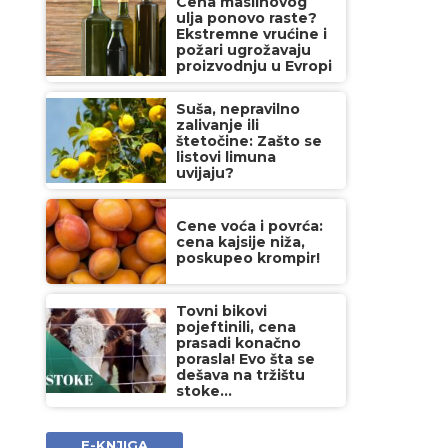
Cena maslinovog
ulja ponovo raste?
Ekstremne vrućine i
požari ugrožavaju
proizvodnju u Evropi
Suša, nepravilno
zalivanje ili
štetočine: Zašto se
listovi limuna
uvijaju?
Cene voća i povrća:
cena kajsije niža,
poskupeo krompir!
Tovni bikovi
pojeftinili, cena
prasadi konačno
porasla! Evo šta se
dešava na tržištu
stoke...
E-KNJIGA