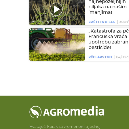
najnepoželjnijih
biljaka na našim
imanjima!
ZAŠTITA BILJA
04/08/
„Katastrofa za pč
Francuska vraća
upotrebu zabran
pesticide!
PČELARSTVO
04/08/2
Hvatajući korak sa vremenom u jednoj