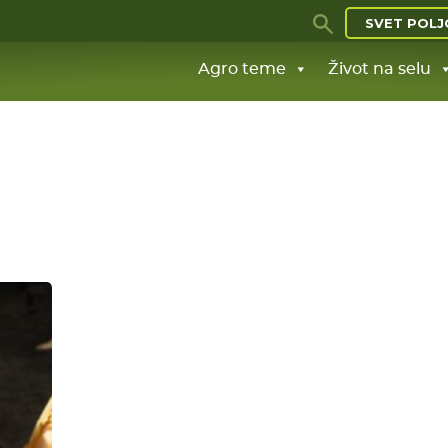
SVET POLJ
Agro teme
Život na selu