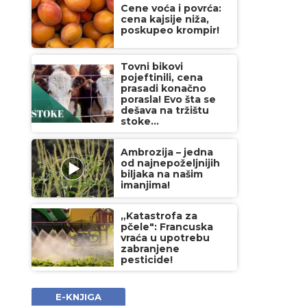
Cene voća i povrća:
cena kajsije niža,
poskupeo krompir!
Tovni bikovi
pojeftinili, cena
prasadi konačno
porasla! Evo šta se
dešava na tržištu
stoke...
Ambrozija – jedna
od najnepoželjnijih
biljaka na našim
imanjima!
„Katastrofa za
pčele": Francuska
vraća u upotrebu
zabranjene
pesticide!
E-KNJIGA