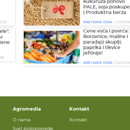
kukuruza ponovo
PALE, soja poskupel
| Produktna berza
2026
KRETANJE CENA
31.07.202
Cene voća i povrća:
ele":
Borovnice, maline i
 u
paradajz skuplji,
jene
paprika i tikvice
jeftinije!
026
KRETANJE CENA
30.07.202
Agromedia
Kontakt
O nama
Kontakt
Svet poljoprivrede