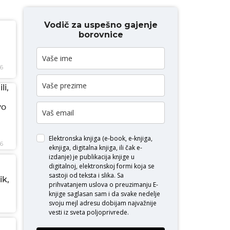
Vodič za uspešno gajenje
borovnice
26
li,
vo
Elektronska knjiga (e-book, e-knjiga,
26
eknjiga, digitalna knjiga, ili čak e-
izdanje) je publikacija knjige u
digitalnoj, elektronskoj formi koja se
sastoji od teksta i slika. Sa
ik,
prihvatanjem uslova o
preuzimanju E-
knjige
saglasan sam i da svake nedelje
svoju mejl adresu dobijam najvažnije
vesti iz sveta poljoprivrede.