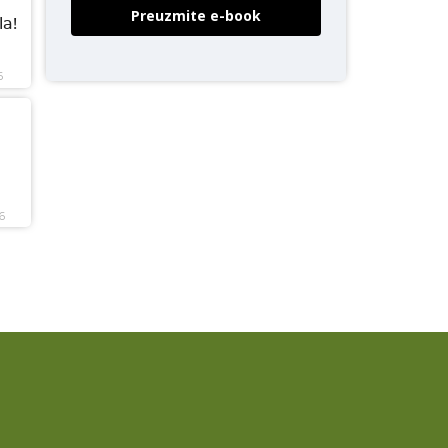
Preuzmite e-book
a!
6
6