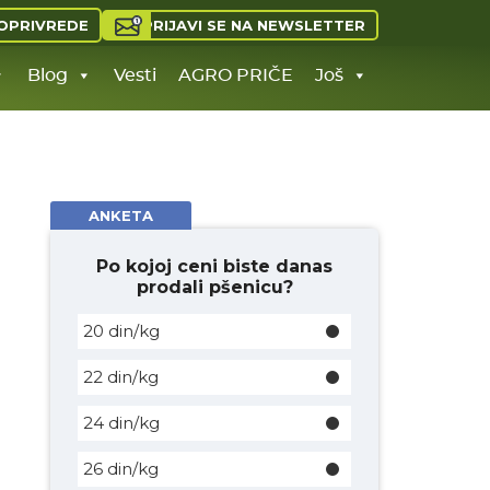
PRIJAVI SE NA NEWSLETTER
OPRIVREDE
Blog
Vesti
AGRO PRIČE
Još
ANKETA
Po kojoj ceni biste danas
prodali pšenicu?
20 din/kg
22 din/kg
24 din/kg
26 din/kg