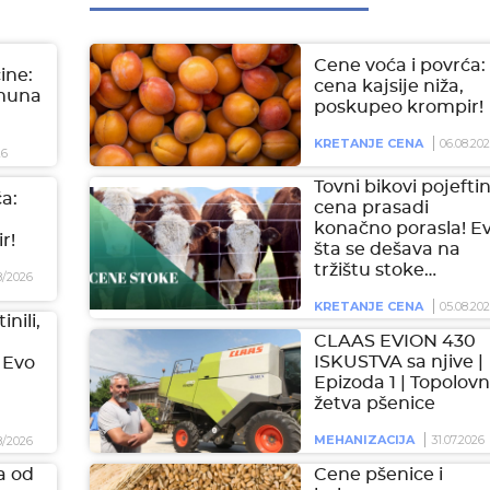
Cene voća i povrća:
čine:
cena kajsije niža,
imuna
poskupeo krompir!
KRETANJE CENA
06.08.20
26
Tovni bikovi pojeftini
a:
cena prasadi
konačno porasla! E
r!
šta se dešava na
tržištu stoke…
8/2026
KRETANJE CENA
05.08.20
inili,
CLAAS EVION 430
ISKUSTVA sa njive |
 Evo
Epizoda 1 | Topolovn
žetva pšenice
MEHANIZACIJA
31.07.2026
8/2026
a od
Cene pšenice i