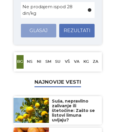
Ne prodajem ispod 28
din/kg
GLASAJ
REZULTATI
BG
NS
NI
SM
SU
VŠ
VA
KG
ZA
NAJNOVIJE VESTI
Suša, nepravilno
zalivanje ili
štetočine: Zašto se
listovi limuna
uvijaju?