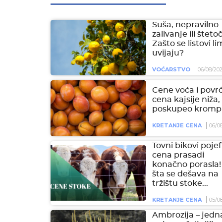
Suša, nepravilno
zalivanje ili šteto
Zašto se listovi l
uvijaju?
VOĆARSTVO
06/08/20
Cene voća i povrć
cena kajsije niža,
poskupeo krompi
KRETANJE CENA
06/0
Tovni bikovi pojeft
cena prasadi
konačno porasla!
šta se dešava na
tržištu stoke...
KRETANJE CENA
05/0
Ambrozija – jedn