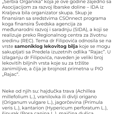
„Serbia Organika“ koja je ove godine zajedno sa
Asocijacijom za razvoj Ibarske doline – IDA iz
Kraljeva bila organizator skupa. Skup je
finansiran sa sredstvima CSOnnect programa
koga finansira Švedska agencija za
međunarodni razvoj i saradnju (SIDA), a koji se
realizuje preko Regionalnog centra za životnu
sredinu (REC). Tema dr Filipovića odnosila se na
vrste
samoniklog lekovitog bilja
koje se mogu
sakupljati sa Predela izuzetnih odlika “Rajac”. U
izlaganju dr Filipovića, naveden je veliki broj
lekovitih biljnih vrsta koje su za tržište
zanimiljive, a čija je brojnost primetna u PIO
„Rajac“.
Neke od njih su: hajdučka trava (Achillea
millefolium L.), vranilovka ili divlji origano
(Origanum vulgare L.), jagorčevina (Primula
veris L.), kantarion (Hypericum perforatum L.),
šipurak (Rosa canina L.), majčina dušica