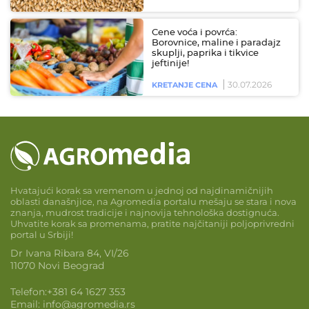
Cene voća i povrća:
Borovnice, maline i paradajz
skuplji, paprika i tikvice
jeftinije!
30.07.2026
KRETANJE CENA
Hvatajući korak sa vremenom u jednoj od najdinamičnijih
oblasti današnjice, na Agromedia portalu mešaju se stara i nova
znanja, mudrost tradicije i najnovija tehnološka dostignuća.
Uhvatite korak sa promenama, pratite najčitaniji poljoprivredni
portal u Srbiji!
Dr Ivana Ribara 84, VI/26
11070 Novi Beograd
Telefon:
+381 64 1627 353
Email:
info@agromedia.rs