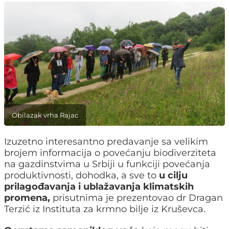
Obilazak vrha Rajac
Izuzetno interesantno predavanje sa velikim
brojem informacija o povećanju biodiverziteta
na gazdinstvima u Srbiji u funkciji povećanja
produktivnosti, dohodka, a sve to
u cilju
prilagođavanja i ublažavanja klimatskih
promena,
prisutnima je prezentovao dr Dragan
Terzić iz Instituta za krmno bilje iz Kruševca.