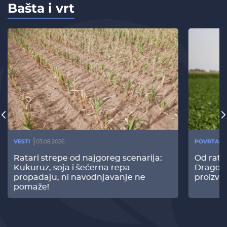
Bašta i vrt
VESTI
03.08.2026
POVRTARS
Ratari strepe od najgoreg scenarija:
Od rata
Kukuruz, soja i šećerna repa
Dragomi
propadaju, ni navodnjavanje ne
proizvo
pomaže!