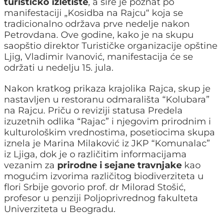
turističko izletište
, a šire je poznat po
manifestaciji „Kosidba na Rajcu“ koja se
tradicionalno održava prve nedelje nakon
Petrovdana. Ove godine, kako je na skupu
saopštio direktor Turističke organizacije opštine
Ljig, Vladimir Ivanović, manifestacija će se
održati u nedelju 15. jula.
Nakon kratkog prikaza krajolika Rajca, skup je
nastavljen u restoranu odmarališta “Kolubara”
na Rajcu. Priču o reviziji statusa Predela
izuzetnih odlika “Rajac” i njegovim prirodnim i
kulturološkim vrednostima, posetiocima skupa
iznela je Marina Milaković iz JKP “Komunalac”
iz Ljiga, dok je o različitim informacijama
vezanim za
prirodne i sejane travnjake
kao
mogućim izvorima različitog biodiverziteta u
flori Srbije govorio prof. dr Milorad Stošić,
profesor u penziji Poljoprivrednog fakulteta
Univerziteta u Beogradu.