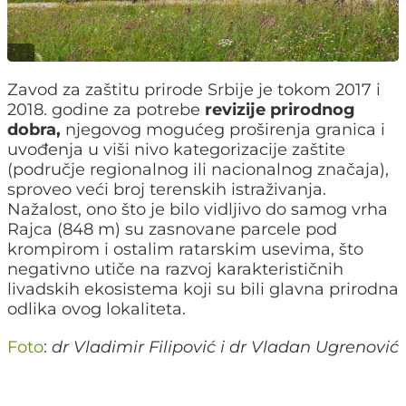
Zavod za zaštitu prirode Srbije je tokom 2017 i
2018. godine za potrebe
revizije prirodnog
dobra,
njegovog mogućeg proširenja granica i
uvođenja u viši nivo kategorizacije zaštite
(područje regionalnog ili nacionalnog značaja),
sproveo veći broj terenskih istraživanja.
Nažalost, ono što je bilo vidljivo do samog vrha
Rajca (848 m) su zasnovane parcele pod
krompirom i ostalim ratarskim usevima, što
negativno utiče na razvoj karakterističnih
livadskih ekosistema koji su bili glavna prirodna
odlika ovog lokaliteta.
Foto
:
dr Vladimir Filipović i dr Vladan Ugrenović