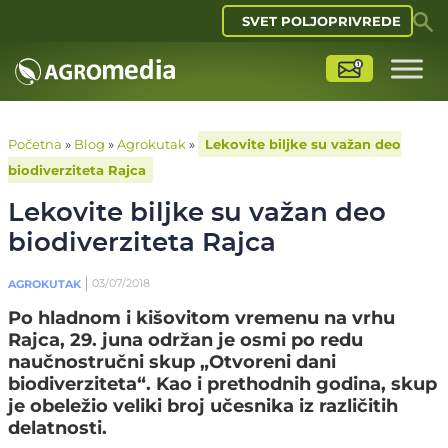
SVET POLJOPRIVREDE
Početna
»
Blog
»
Agrokutak
»
Lekovite biljke su važan deo
biodiverziteta Rajca
Lekovite biljke su važan deo
biodiverziteta Rajca
03/07/2018
AGROKUTAK
Po hladnom i kišovitom vremenu na vrhu
Rajca, 29. juna održan je osmi po redu
naučnostručni skup „Otvoreni dani
biodiverziteta“. Kao i prethodnih godina, skup
je obeležio veliki broj učesnika iz različitih
delatnosti.