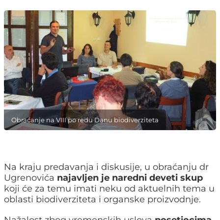
Obraćanje na VIII po redu Danu biodiverziteta
Na kraju predavanja i diskusije, u obraćanju dr
Ugrenovića
najavljen je naredni deveti skup
koji će za temu imati neku od aktuelnih tema u
oblasti biodiverziteta i organske proizvodnje.
Nažalost zbog vremenskih uslova
posetiocima