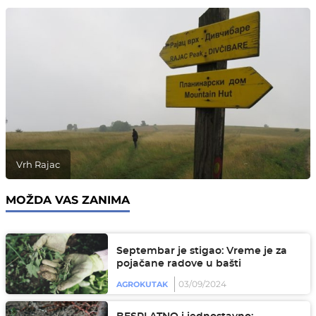
Vrh Rajac
MOŽDA VAS ZANIMA
Septembar je stigao: Vreme je za
pojačane radove u bašti
03/09/2024
AGROKUTAK