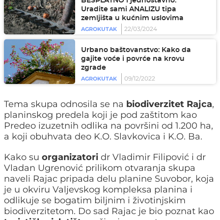
BESPLATNO i jednostavno:
Uradite sami ANALIZU tipa
zemljišta u kućnim uslovima
22/03/2024
AGROKUTAK
Urbano baštovanstvo: Kako da
gajite voće i povrće na krovu
zgrade
09/12/2022
AGROKUTAK
Tema skupa odnosila se na
biodiverzitet Rajca
,
planinskog predela koji je pod zaštitom kao
Predeo izuzetnih odlika na površini od 1.200 ha,
a koji obuhvata deo K.O. Slavkovica i K.O. Ba.
Kako su
organizatori
dr Vladimir Filipović i dr
Vladan Ugrenović prilikom otvaranja skupa
naveli Rajac pripada delu planine Suvobor, koja
je u okviru Valjevskog kompleksa planina i
odlikuje se bogatim biljnim i životinjskim
biodiverzitetom. Do sad Rajac je bio poznat kao