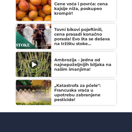
Cene voća i povrća: cena
kajsije niža, poskupeo
krompir!
Tovni bikovi pojeftinili,
cena prasadi konačno
porasla! Evo šta se dešava
na tržištu stoke...
Ambrozija – jedna od
najnepoželjnijih biljaka na
našim imanjima!
„Katastrofa za pčele":
Francuska vraća u
upotrebu zabranjene
pesticide!