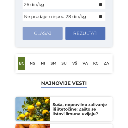
26 din/kg
Ne prodajem ispod 28 din/kg
GLASAJ
REZULTATI
BG
NS
NI
SM
SU
VŠ
VA
KG
ZA
NAJNOVIJE VESTI
Suša, nepravilno zalivanje
ili štetočine: Zašto se
listovi limuna uvijaju?