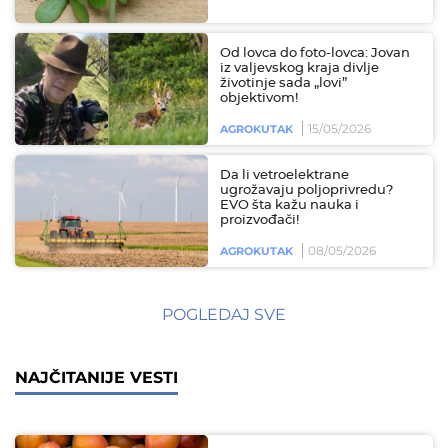
Od lovca do foto-lovca: Jovan
iz valjevskog kraja divlje
životinje sada „lovi”
objektivom!
15/05/2026
AGROKUTAK
Da li vetroelektrane
ugrožavaju poljoprivredu?
EVO šta kažu nauka i
proizvođači!
08/05/2026
AGROKUTAK
POGLEDAJ SVE
NAJČITANIJE VESTI