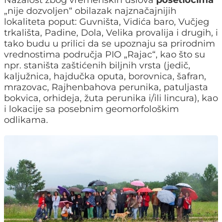
„nije dozvoljen“ obilazak najznačajnijih
lokaliteta poput: Guvništa, Vidića baro, Vučjeg
trkališta, Padine, Dola, Velika provalija i drugih, i
tako budu u prilici da se upoznaju sa prirodnim
vrednostima područja PIO „Rajac“, kao što su
npr. staništa zaštićenih biljnih vrsta (jedič,
kaljužnica, hajdučka oputa, borovnica, šafran,
mrazovac, Rajhenbahova perunika, patuljasta
bokvica, orhideja, žuta perunika i/ili lincura), kao
i lokacije sa posebnim geomorfološkim
odlikama.