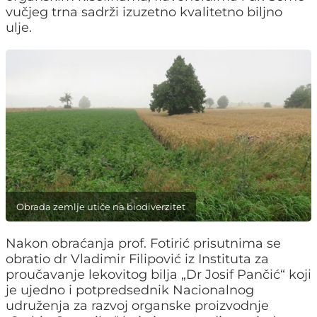
vučjeg trna sadrži izuzetno kvalitetno biljno
ulje.
Obrada zemlje utiče na biodiverzitet
Nakon obraćanja prof. Fotirić prisutnima se
obratio dr Vladimir Filipović iz Instituta za
proučavanje lekovitog bilja „Dr Josif Pančić“ koji
je ujedno i potpredsednik Nacionalnog
udruženja za razvoj organske proizvodnje