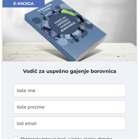
Email* obavezno
E-KNJIGA
Komentar* obavezno
DODAJ KOMENTAR
Vodič za uspešno gajenje borovnica
Elektronska knjiga (e-book, e-knjiga, eknjiga, digitalna