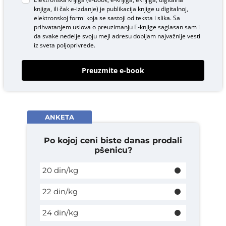
knjiga, ili čak e-izdanje) je publikacija knjige u digitalnoj,
elektronskoj formi koja se sastoji od teksta i slika. Sa
prihvatanjem uslova o
preuzimanju E-knjige
saglasan sam i
da svake nedelje svoju mejl adresu dobijam najvažnije vesti
iz sveta poljoprivrede.
Preuzmite e-book
ANKETA
Po kojoj ceni biste danas prodali
pšenicu?
20 din/kg
22 din/kg
24 din/kg