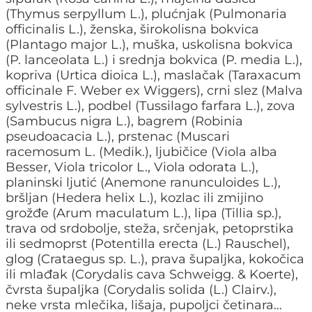
(Thymus serpyllum L.), plućnjak (Pulmonaria
officinalis L.), ženska, širokolisna bokvica
(Plantago major L.), muška, uskolisna bokvica
(P. lanceolata L.) i srednja bokvica (P. media L.),
kopriva (Urtica dioica L.), maslačak (Taraxacum
officinale F. Weber ex Wiggers), crni slez (Malva
sylvestris L.), podbel (Tussilago farfara L.), zova
(Sambucus nigra L.), bagrem (Robinia
pseudoacacia L.), prstenac (Muscari
racemosum L. (Medik.), ljubičice (Viola alba
Besser, Viola tricolor L., Viola odorata L.),
planinski ljutić (Anemone ranunculoides L.),
bršljan (Hedera helix L.), kozlac ili zmijino
grožđe (Arum maculatum L.), lipa (Tillia sp.),
trava od srdobolje, steža, srčenjak, petoprstika
ili sedmoprst (Potentilla erecta (L.) Rauschel),
glog (Crataegus sp. L.), prava šupaljka, kokočica
ili mlađak (Corydalis cava Schweigg. & Koerte),
čvrsta šupaljka (Corydalis solida (L.) Clairv.),
neke vrsta mlečika, lišaja, pupoljci četinara…