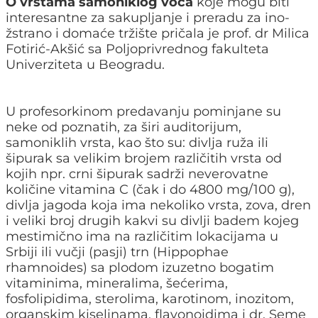
O vrstama samoniklog voća
koje mogu biti
interesantne za sakupljanje i preradu za ino-
žstrano i domaće tržište pričala je prof. dr Milica
Fotirić-Akšić sa Poljoprivrednog fakulteta
Univerziteta u Beogradu.
U profesorkinom predavanju pominjane su
neke od poznatih, za širi auditorijum,
samoniklih vrsta, kao što su: divlja ruža ili
šipurak sa velikim brojem različitih vrsta od
kojih npr. crni šipurak sadrži neverovatne
količine vitamina C (čak i do 4800 mg/100 g),
divlja jagoda koja ima nekoliko vrsta, zova, dren
i veliki broj drugih kakvi su divlji badem kojeg
mestimično ima na različitim lokacijama u
Srbiji ili vučji (pasji) trn (Hippophae
rhamnoides) sa plodom izuzetno bogatim
vitaminima, mineralima, šećerima,
fosfolipidima, sterolima, karotinom, inozitom,
organskim kiselinama, flavonoidima i dr. Seme