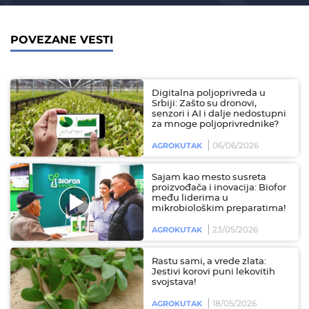
POVEZANE VESTI
Digitalna poljoprivreda u
Srbiji: Zašto su dronovi,
senzori i AI i dalje nedostupni
za mnoge poljoprivrednike?
06/06/2026
AGROKUTAK
Sajam kao mesto susreta
proizvođača i inovacija: Biofor
među liderima u
mikrobiološkim preparatima!
23/05/2026
AGROKUTAK
Rastu sami, a vrede zlata:
Jestivi korovi puni lekovitih
svojstava!
18/05/2026
AGROKUTAK