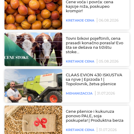
Cene voća i povrća: cena
kajsije niža, poskupeo
krompir!
06.08.2026
KRETANJE CENA
Tovni bikovi pojeftinili, cena
prasadi konačno porasla! Evo
šta se dešava na tržištu
stoke…
05.08.2026
KRETANJE CENA
CLAAS EVION 430 ISKUSTVA
sa njive | Epizoda 1 |
Topolovnik, žetva pšenice
31.07.2026
MEHANIZACIJA
Cene pšenice i kukuruza
ponovo PALE, soja
poskupela! | Produktna berza
31.07.2026
KRETANJE CENA