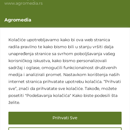
www.agromedia.rs
Agromedia
O nama
Svet poljoprivrede
Kolačiće upotrebljavamo kako bi ova web stranica
radila pravilno te kako bismo bili u stanju vršiti dalja
Marketing usluge
unapređenja stranice sa svrhom poboljšavanja vašeg
Tražimo saradnike
korisničkog iskustva, kako bismo personalizovali
sadržaj i oglase, omogućili funkcionalnost društvenih
Kontakt
medija i analizirali promet. Nastavkom korištenja naših
internet stranica prihvatate upotrebu kolačića. “Prihvati
Kontakt
sve”, znači da prihvatate sve kolačiće. Takođe, možete
posetiti "Podešavanja kolačića" Kako biste podesili šta
želite.
Prihvati Sve
Sva prava zadržana. 2007 - 2026. © Agromedia d.o.o.