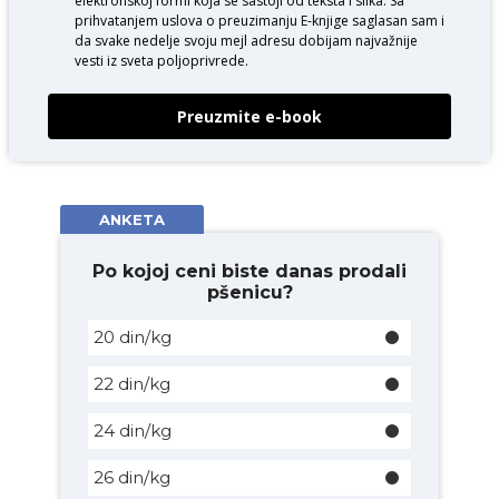
elektronskoj formi koja se sastoji od teksta i slika. Sa
prihvatanjem uslova o
preuzimanju E-knjige
saglasan sam i
da svake nedelje svoju mejl adresu dobijam najvažnije
vesti iz sveta poljoprivrede.
Preuzmite e-book
ANKETA
Po kojoj ceni biste danas prodali
pšenicu?
20 din/kg
22 din/kg
24 din/kg
26 din/kg