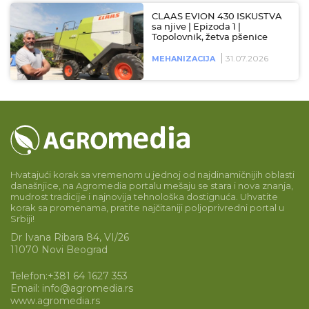
CLAAS EVION 430 ISKUSTVA
sa njive | Epizoda 1 |
Topolovnik, žetva pšenice
31.07.2026
MEHANIZACIJA
Hvatajući korak sa vremenom u jednoj od najdinamičnijih oblasti
današnjice, na Agromedia portalu mešaju se stara i nova znanja,
mudrost tradicije i najnovija tehnološka dostignuća. Uhvatite
korak sa promenama, pratite najčitaniji poljoprivredni portal u
Srbiji!
Dr Ivana Ribara 84, VI/26
11070 Novi Beograd
Telefon:
+381 64 1627 353
Email:
info@agromedia.rs
www.agromedia.rs