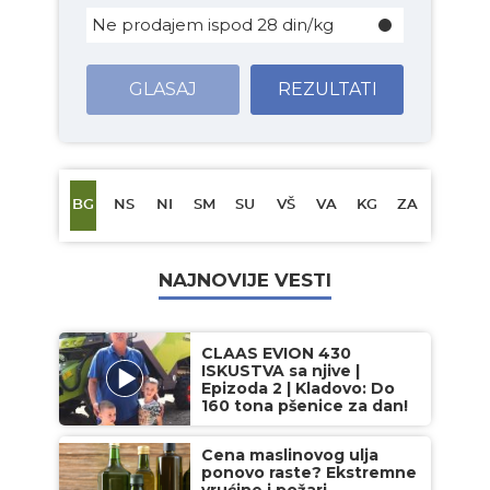
Ne prodajem ispod 28 din/kg
GLASAJ
REZULTATI
BG
NS
NI
SM
SU
VŠ
VA
KG
ZA
NAJNOVIJE VESTI
CLAAS EVION 430
ISKUSTVA sa njive |
Epizoda 2 | Kladovo: Do
160 tona pšenice za dan!
Cena maslinovog ulja
ponovo raste? Ekstremne
vrućine i požari