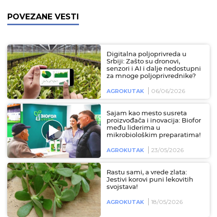
POVEZANE VESTI
Digitalna poljoprivreda u
Srbiji: Zašto su dronovi,
senzori i AI i dalje nedostupni
za mnoge poljoprivrednike?
06/06/2026
AGROKUTAK
Sajam kao mesto susreta
proizvođača i inovacija: Biofor
među liderima u
mikrobiološkim preparatima!
23/05/2026
AGROKUTAK
Rastu sami, a vrede zlata:
Jestivi korovi puni lekovitih
svojstava!
18/05/2026
AGROKUTAK