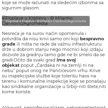
koje se može računati na sledećim izborima sa
sigurnim glasom.
Poplave u Kraljevu - © Milanko Danilović/Agromedia
Nesreća je na surov način opomenula i
potvrdila da nisu krivi samo oni koji
bespravno
grade
ili ništa ne rade da važnu infrastrukturu
drže u dobrom stanju nego moćnici koji izdaju
dozvole za gradnju tamo gde ne bi smelo da se
gradi.Očito da svaki grad
ima svoj
objekat
poput „Čardaka ni na zemlji ni na
nebu” poput onog ne Pančićevom vrhu. Krive
su inspekcijske službe koje tolerišu haos na
terenu i komunalne inspekcije koje se ponašaju
kao sindikalne organizacije u Srbiji-niti štete,niti
kome koriste.
Aljkavost, neprofesionalizam, nekompetentnost