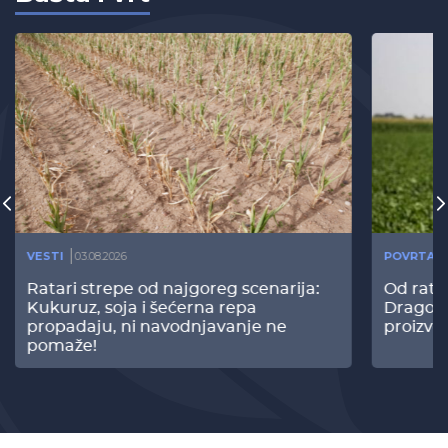
VESTI
03.08.2026
POVRTAR
Ratari strepe od najgoreg scenarija:
Od rata
Kukuruz, soja i šećerna repa
Dragomi
propadaju, ni navodnjavanje ne
proizvo
pomaže!