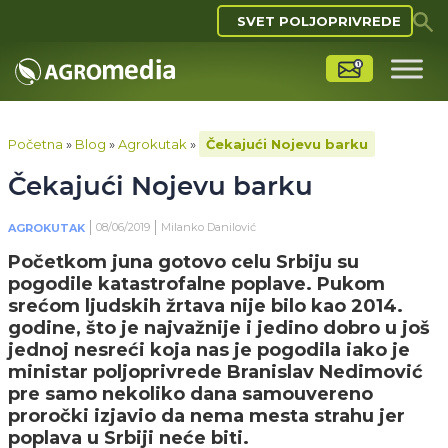
SVET POLJOPRIVREDE
Početna
»
Blog
»
Agrokutak
»
Čekajući Nojevu barku
Čekajući Nojevu barku
08/06/2019
Milanko Danilović
AGROKUTAK
Početkom juna gotovo celu Srbiju su
pogodile katastrofalne poplave. Pukom
srećom ljudskih žrtava nije bilo kao 2014.
godine, što je najvažnije i jedino dobro u još
jednoj nesreći koja nas je pogodila iako je
ministar poljoprivrede Branislav Nedimović
pre samo nekoliko dana samouvereno
proročki izjavio da nema mesta strahu jer
poplava u Srbiji neće biti.