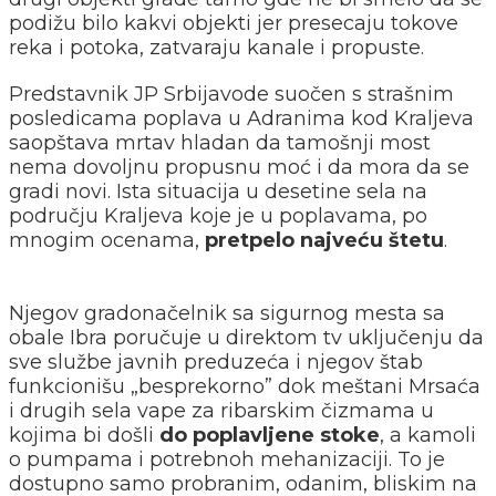
podižu bilo kakvi objekti jer presecaju tokove
reka i potoka, zatvaraju kanale i propuste.
Predstavnik JP Srbijavode suočen s strašnim
posledicama poplava u Adranima kod Kraljeva
saopštava mrtav hladan da tamošnji most
nema dovoljnu propusnu moć i da mora da se
gradi novi. Ista situacija u desetine sela na
području Kraljeva koje je u poplavama, po
mnogim ocenama,
pretpelo najveću štetu
.
Njegov gradonačelnik sa sigurnog mesta sa
obale Ibra poručuje u direktom tv uključenju da
sve službe javnih preduzeća i njegov štab
funkcionišu „besprekorno” dok meštani Mrsaća
i drugih sela vape za ribarskim čizmama u
kojima bi došli
do poplavljene stoke
, a kamoli
o pumpama i potrebnoh mehanizaciji. To je
dostupno samo probranim, odanim, bliskim na