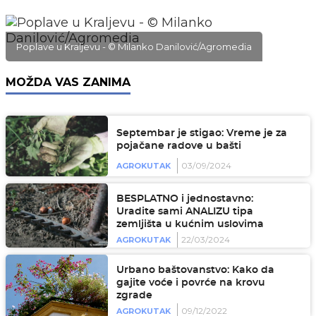
Poplave u Kraljevu - © Milanko Danilović/Agromedia
MOŽDA VAS ZANIMA
Septembar je stigao: Vreme je za
pojačane radove u bašti
03/09/2024
AGROKUTAK
BESPLATNO i jednostavno:
Uradite sami ANALIZU tipa
zemljišta u kućnim uslovima
22/03/2024
AGROKUTAK
Urbano baštovanstvo: Kako da
gajite voće i povrće na krovu
zgrade
09/12/2022
AGROKUTAK