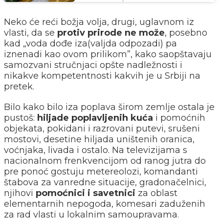
Neko će reći božja volja, drugi, uglavnom iz
vlasti, da se
protiv prirode ne može
, posebno
kad „voda dođe iza(valjda odpozadi) pa
iznenadi kao ovom prilikom”, kako saopštavaju
samozvani stručnjaci opšte nadležnosti i
nikakve kompetentnosti kakvih je u Srbiji na
pretek.
Bilo kako bilo iza poplava širom zemlje ostala je
pustoš:
hiljade poplavljenih kuća
i pomoćnih
objekata, pokidani i razrovani putevi, srušeni
mostovi, desetine hiljada uništenih oranica,
voćnjaka, livada i ostalo. Na televizijama s
nacionalnom frenkvencijom od ranog jutra do
pre ponoć gostuju metereolozi, komandanti
štabova za vanredne situacije, gradonačelnici,
njihovi
pomoćnici i savetnici
za oblast
elementarnih nepogoda, komesari zaduženih
za rad vlasti u lokalnim samoupravama.