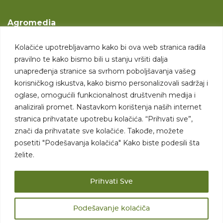
Agromedia
O nama
Kolačiće upotrebljavamo kako bi ova web stranica radila
Svet poljoprivrede
pravilno te kako bismo bili u stanju vršiti dalja
Marketing usluge
unapređenja stranice sa svrhom poboljšavanja vašeg
korisničkog iskustva, kako bismo personalizovali sadržaj i
Tražimo saradnike
oglase, omogućili funkcionalnost društvenih medija i
analizirali promet. Nastavkom korištenja naših internet
Kontakt
stranica prihvatate upotrebu kolačića. “Prihvati sve”,
znači da prihvatate sve kolačiće. Takođe, možete
Kontakt
posetiti "Podešavanja kolačića" Kako biste podesili šta
želite.
Prihvati Sve
Podešavanje kolaćiča
Sva prava zadržana. 2007 - 2026. © Agromedia d.o.o.
Uslovi korišćenja
Politika privatnosti
Uslovi korišćenja i kupovine