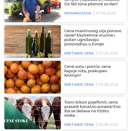
Do 160 tona pšenice za dan!
07.08.2026
MEHANIZACIJA
Cena maslinovog ulja ponovo
raste? Ekstremne vrućine i
požari ugrožavaju
proizvodnju u Evropi
07.08.2026
KRETANJE CENA
Cene voća i povrća: cena
kajsije niža, poskupeo
krompir!
06.08.2026
KRETANJE CENA
Tovni bikovi pojeftinili, cena
prasadi konačno porasla! Evo
šta se dešava na tržištu
stoke…
05.08.2026
KRETANJE CENA