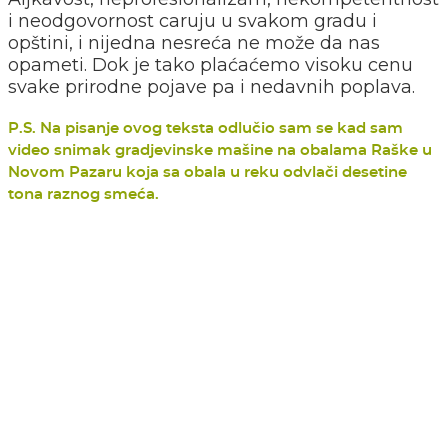
i neodgovornost caruju u svakom gradu i
opštini, i nijedna nesreća ne može da nas
opameti. Dok je tako plaćaćemo visoku cenu
svake prirodne pojave pa i nedavnih poplava.
P.S. Na pisanje ovog teksta odlučio sam se kad sam
video snimak gradjevinske mašine na obalama Raške u
Novom Pazaru koja sa obala u reku odvlači desetine
tona raznog smeća.