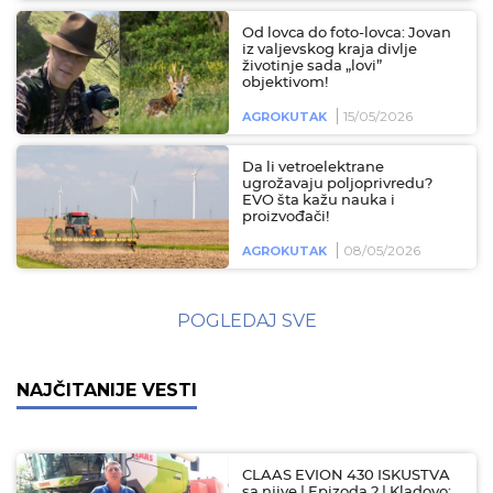
Od lovca do foto-lovca: Jovan
iz valjevskog kraja divlje
životinje sada „lovi”
objektivom!
15/05/2026
AGROKUTAK
Da li vetroelektrane
ugrožavaju poljoprivredu?
EVO šta kažu nauka i
proizvođači!
08/05/2026
AGROKUTAK
POGLEDAJ SVE
NAJČITANIJE VESTI
CLAAS EVION 430 ISKUSTVA
sa njive | Epizoda 2 | Kladovo: