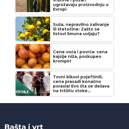
ugrožavaju proizvodnju u
Evropi
Suša, nepravilno zalivanje
ili štetočine: Zašto se
listovi limuna uvijaju?
Cene voća i povrća: cena
kajsije niža, poskupeo
krompir!
Tovni bikovi pojeftinili,
cena prasadi konačno
porasla! Evo šta se dešava
na tržištu stoke...
Bašta i vrt