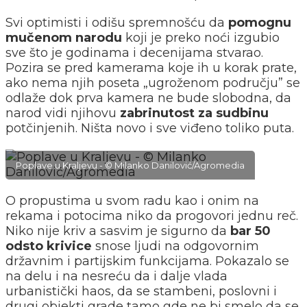
Svi optimisti i odišu spremnošću da
pomognu
mučenom narodu
koji je preko noći izgubio
sve što je godinama i decenijama stvarao.
Pozira se pred kamerama koje ih u korak prate,
ako nema njih poseta „ugroženom području” se
odlaže dok prva kamera ne bude slobodna, da
narod vidi njihovu
zabrinutost za sudbinu
potčinjenih. Ništa novo i sve viđeno toliko puta.
Poplave u Kraljevu - © Milanko Danilović/Agromedia
O propustima u svom radu kao i onim na
rekama i potocima niko da progovori jednu reč.
Niko nije kriv a sasvim je sigurno da
bar 50
odsto krivice
snose ljudi na odgovornim
državnim i partijskim funkcijama. Pokazalo se
na delu i na nesreću da i dalje vlada
urbanistički haos, da se stambeni, poslovni i
drugi objekti grade tamo gde ne bi smelo da se