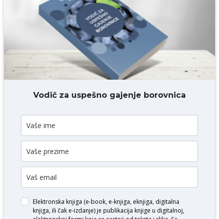
Komentar* obavezno
DODAJ KOMENTAR
Vodič za uspešno gajenje borovnica
Elektronska knjiga (e-book, e-knjiga, eknjiga, digitalna
knjiga, ili čak e-izdanje) je publikacija knjige u digitalnoj,