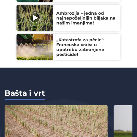
Ambrozija – jedna od
najnepoželjnijih biljaka na
našim imanjima!
„Katastrofa za pčele":
Francuska vraća u
upotrebu zabranjene
pesticide!
Bašta i vrt