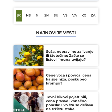
BG
NS
NI
SM
SU
VŠ
VA
KG
ZA
NAJNOVIJE VESTI
Suša, nepravilno zalivanje
ili štetočine: Zašto se
listovi limuna uvijaju?
Cene voća i povrća: cena
kajsije niža, poskupeo
krompir!
Tovni bikovi pojeftinili,
cena prasadi konačno
porasla! Evo šta se dešava
na tržištu stoke...