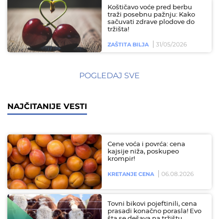
Koštičavo voće pred berbu
traži posebnu pažnju: Kako
sačuvati zdrave plodove do
tržišta!
31/05/2026
ZAŠTITA BILJA
POGLEDAJ SVE
NAJČITANIJE VESTI
Cene voća i povrća: cena
kajsije niža, poskupeo
krompir!
06.08.2026
KRETANJE CENA
Tovni bikovi pojeftinili, cena
prasadi konačno porasla! Evo
šta se dešava na tržištu