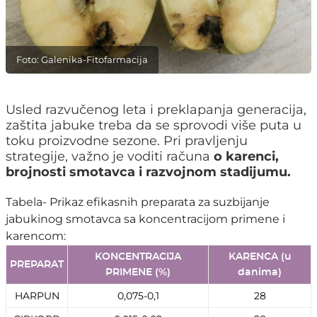
Foto: Galenika-Fitofarmacija
Usled razvučenog leta i preklapanja generacija,
zaštita jabuke treba da se sprovodi više puta u
toku proizvodne sezone. Pri pravljenju
strategije, važno je voditi računa
o karenci,
brojnosti smotavca i razvojnom stadijumu.
Tabela- Prikaz efikasnih preparata za suzbijanje
jabukinog smotavca sa koncentracijom primene i
karencom:
KONCENTRACIJA
KARENCA (u
PREPARAT
PRIMENE (%)
danima)
HARPUN
0,075-0,1
28