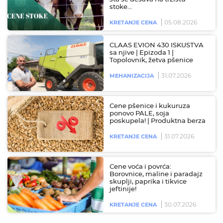
stoke…
05.08.2026
KRETANJE CENA
CLAAS EVION 430 ISKUSTVA
sa njive | Epizoda 1 |
Topolovnik, žetva pšenice
31.07.2026
MEHANIZACIJA
Cene pšenice i kukuruza
ponovo PALE, soja
poskupela! | Produktna berza
31.07.2026
KRETANJE CENA
Cene voća i povrća:
Borovnice, maline i paradajz
skuplji, paprika i tikvice
jeftinije!
30.07.2026
KRETANJE CENA