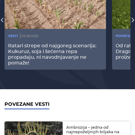
VESTI
03.08.2026
POVRTARS
Ratari strepe od najgoreg scenarija:
Od rata
Kukuruz, soja i šećerna repa
Dragomi
propadaju, ni navodnjavanje ne
proizvo
pomaže!
POVEZANE VESTI
Ambrozija – jedna od
najnepoželjnijih biljaka na