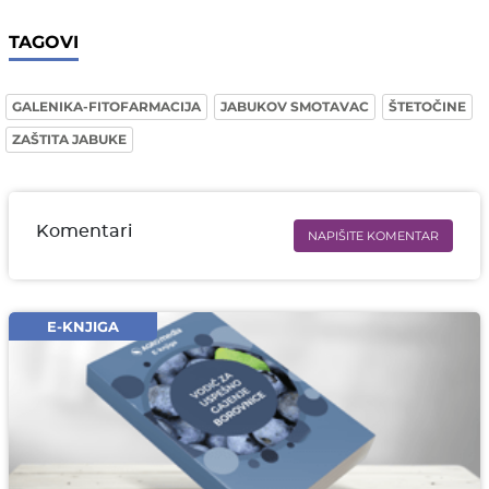
TAGOVI
GALENIKA-FITOFARMACIJA
JABUKOV SMOTAVAC
ŠTETOČINE
ZAŠTITA JABUKE
Komentari
NAPIŠITE KOMENTAR
Ime i prezime* obavezno
Email* obavezno
E-KNJIGA
Komentar* obavezno