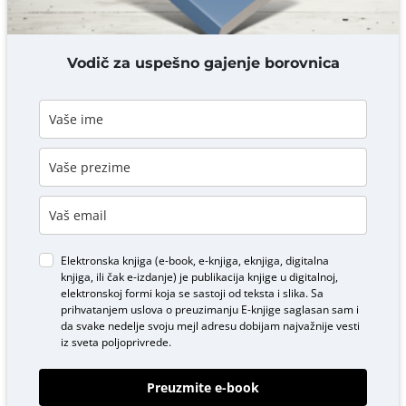
DODAJ KOMENTAR
Vodič za uspešno gajenje borovnica
Elektronska knjiga (e-book, e-knjiga, eknjiga, digitalna
knjiga, ili čak e-izdanje) je publikacija knjige u digitalnoj,
elektronskoj formi koja se sastoji od teksta i slika. Sa
prihvatanjem uslova o
preuzimanju E-knjige
saglasan sam i
da svake nedelje svoju mejl adresu dobijam najvažnije vesti
iz sveta poljoprivrede.
Preuzmite e-book