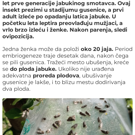
let prve generacije jabukinog smotavca. Ovaj
insekt prezimi u stadijumu gusenice, a prvi
adult izleće po opadanju latica jabuke. U
početku leta leptira preovlađuju mužjaci, a
vrlo brzo izleću i ženke. Nakon parenja, sledi
ovipozicija.
Jedna ženka može da položi
oko 20 jaja.
Period
embriogeneze traje desetak dana, nakon čega
se pili gusenica. Tražeći mesto ubušenja, kreće
se
do ploda jabuke.
Ukoliko nije urađena
adekvatna
proreda plodova
, ubušivanje
gusenice je lakše, i to blizu mestu dodirivanja
dva ploda.