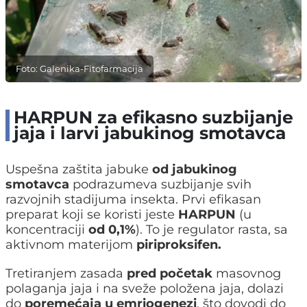
Foto: Galenika-Fitofarmacija
HARPUN za efikasno suzbijanje
jaja i larvi jabukinog smotavca
Uspešna zaštita jabuke
od jabukinog
smotavca
podrazumeva suzbijanje svih
razvojnih stadijuma insekta. Prvi efikasan
preparat koji se koristi jeste
HARPUN
(u
koncentraciji
od 0,1%
). To je regulator rasta, sa
aktivnom materijom
piriproksifen.
Tretiranjem zasada
pred početak
masovnog
polaganja jaja i na sveže položena jaja, dolazi
do
poremećaja u emriogenezi
, što dovodi do