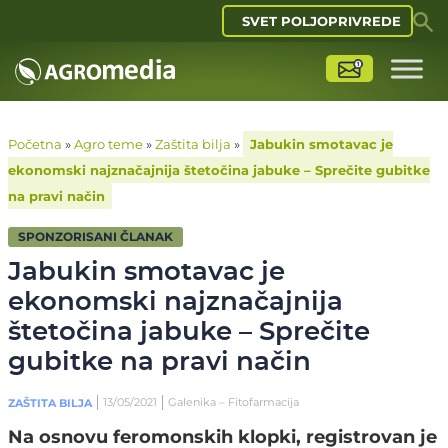
SVET POLJOPRIVREDE
Početna
»
Agro teme
»
Zaštita bilja
»
Jabukin smotavac je
ekonomski najznačajnija štetočina jabuke – Sprečite gubitke
na pravi način
SPONZORISANI ČLANAK
Jabukin smotavac je
ekonomski najznačajnija
štetočina jabuke – Sprečite
gubitke na pravi način
13/05/2021
Galenika – Fitofarmacija
ZAŠTITA BILJA
Na osnovu feromonskih klopki, registrovan je