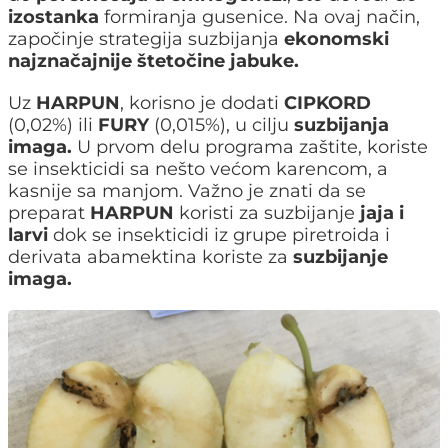
izostanka
formiranja gusenice. Na ovaj način,
započinje strategija suzbijanja
ekonomski
najznačajnije štetočine jabuke.
Uz
HARPUN
, korisno je dodati
CIPKORD
(0,02%) ili
FURY
(0,015%), u cilju
suzbijanja
imaga.
U prvom delu programa zaštite, koriste
se insekticidi sa nešto većom karencom, a
kasnije sa manjom. Važno je znati da se
preparat
HARPUN
koristi za suzbijanje
jaja i
larvi
dok se insekticidi iz grupe piretroida i
derivata abamektina koriste za
suzbijanje
imaga.