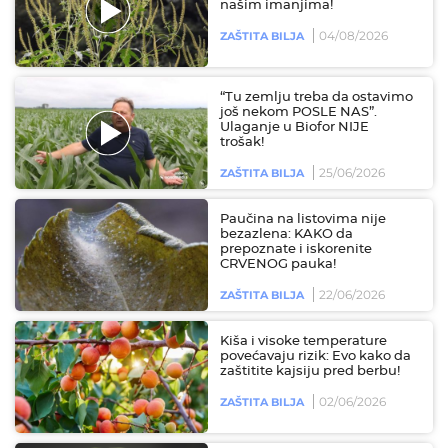
našim imanjima!
04/08/2026
ZAŠTITA BILJA
“Tu zemlju treba da ostavimo
još nekom POSLE NAS”.
Ulaganje u Biofor NIJE
trošak!
25/06/2026
ZAŠTITA BILJA
Paučina na listovima nije
bezazlena: KAKO da
prepoznate i iskorenite
CRVENOG pauka!
22/06/2026
ZAŠTITA BILJA
Kiša i visoke temperature
povećavaju rizik: Evo kako da
zaštitite kajsiju pred berbu!
02/06/2026
ZAŠTITA BILJA