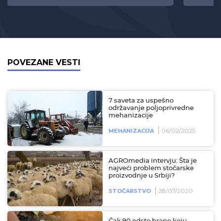
POVEZANE VESTI
7 saveta za uspešno
održavanje poljoprivredne
mehanizacije
06/02/2025
MEHANIZACIJA
AGROmedia intervju: Šta je
najveći problem stočarske
proizvodnje u Srbiji?
28/07/2020
STOČARSTVO