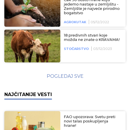
Čak 90 odsto hrane koju
jedemo nastaje u zemljištu -
Zemljište je najveće prirodno
bogatstvo
05/12/2022
AGROKUTAK
18 predivnih stvari koje
možda ne znate o KRAVAMA!
03/12/2023
STOČARSTVO
POGLEDAJ SVE
NAJČITANIJE VESTI
FAO upozorava: Svetu preti
novi talas poskupljenja
hrane!