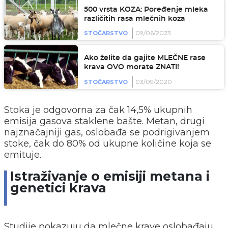
500 vrsta KOZA: Poređenje mleka
različitih rasa mlečnih koza
09/06/2023
STOČARSTVO
Ako želite da gajite MLEČNE rase
krava OVO morate ZNATI!
03/09/2020
STOČARSTVO
Stoka je odgovorna za čak 14,5% ukupnih
emisija gasova staklene bašte. Metan, drugi
najznačajniji gas, oslobađa se podrigivanjem
stoke, čak do 80% od ukupne količine koja se
emituje.
Istraživanje o emisiji metana i
genetici krava
Studije pokazuju da mlečne krave oslobađaju