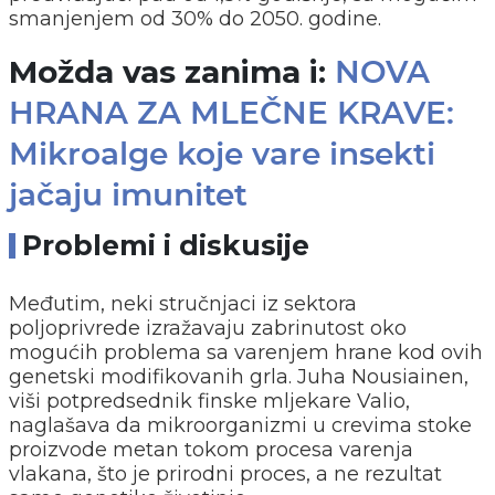
smanjenjem od 30% do 2050. godine.
Možda vas zanima i:
NOVA
HRANA ZA MLEČNE KRAVE:
Mikroalge koje vare insekti
jačaju imunitet
Problemi i diskusije
Međutim, neki stručnjaci iz sektora
poljoprivrede izražavaju zabrinutost oko
mogućih problema sa varenjem hrane kod ovih
genetski modifikovanih grla. Juha Nousiainen,
viši potpredsednik finske mljekare Valio,
naglašava da mikroorganizmi u crevima stoke
proizvode metan tokom procesa varenja
vlakana, što je prirodni proces, a ne rezultat