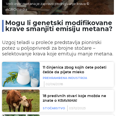
Veći izvor metana je zapravo podrigivanje krava ©
AGROmedia
Mogu li genetski modifikovane
krave smanjiti emisiju metana?
Uzgoj teladi u proleće predstavlja pionirski
potez u poljoprivredi za brojne stočare –
selektovanje krava koje emituju manje metana.
11 činjenica zbog kojih ćete početi
češće da pijete mleko
PREHRAMBENA INDUSTRIJA
02/06/2018
18 predivnih stvari koje možda ne
znate o KRAVAMA!
03/12/2023
STOČARSTVO