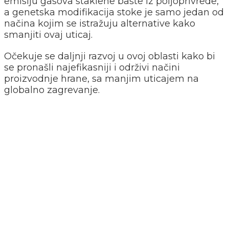
emisiju gasova staklene bašte iz poljoprivrede,
a genetska modifikacija stoke je samo jedan od
načina kojim se istražuju alternative kako
smanjiti ovaj uticaj.
Očekuje se daljnji razvoj u ovoj oblasti kako bi
se pronašli najefikasniji i održivi načini
proizvodnje hrane, sa manjim uticajem na
globalno zagrevanje.