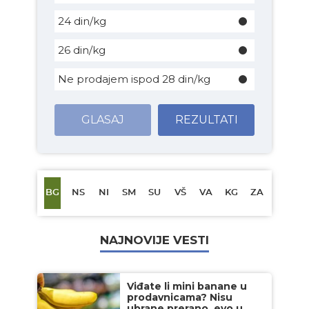
24 din/kg
26 din/kg
Ne prodajem ispod 28 din/kg
GLASAJ
REZULTATI
BG
NS
NI
SM
SU
VŠ
VA
KG
ZA
NAJNOVIJE VESTI
Viđate li mini banane u
prodavnicama? Nisu
ubrane prerano, evo u