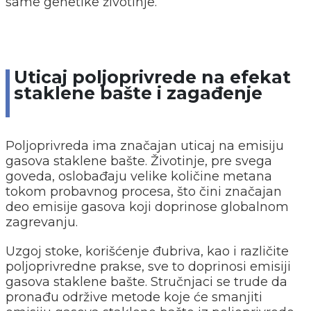
same genetike životinje.
Uticaj poljoprivrede na efekat
staklene bašte i zagađenje
Poljoprivreda ima značajan uticaj na emisiju
gasova staklene bašte. Životinje, pre svega
goveda, oslobađaju velike količine metana
tokom probavnog procesa, što čini značajan
deo emisije gasova koji doprinose globalnom
zagrevanju.
Uzgoj stoke, korišćenje đubriva, kao i različite
poljoprivredne prakse, sve to doprinosi emisiji
gasova staklene bašte. Stručnjaci se trude da
pronađu održive metode koje će smanjiti