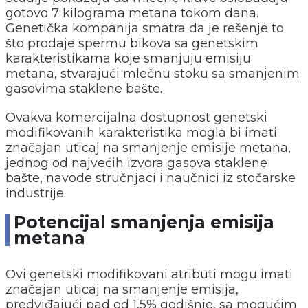
gotovo 7 kilograma metana tokom dana.
Genetička kompanija smatra da je rešenje to
što prodaje spermu bikova sa genetskim
karakteristikama koje smanjuju emisiju
metana, stvarajući mlečnu stoku sa smanjenim
gasovima staklene bašte.
Ovakva komercijalna dostupnost genetski
modifikovanih karakteristika mogla bi imati
značajan uticaj na smanjenje emisije metana,
jednog od najvećih izvora gasova staklene
bašte, navode stručnjaci i naučnici iz stočarske
industrije.
Potencijal smanjenja emisija
metana
Ovi genetski modifikovani atributi mogu imati
značajan uticaj na smanjenje emisija,
predviđajući pad od 1,5% godišnje, sa mogućim