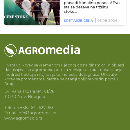
prasadi konačno porasla! Evo
šta se dešava na tržištu
stoke…
05.08.2026
KRETANJE CENA
Hvatajući korak sa vremenom u jednoj od najdinamičnijih oblasti
današnjice, na Agromedia portalu mešaju se stara i nova znanja,
mudrost tradicije i najnovija tehnološka dostignuća. Uhvatite
korak sa promenama, pratite najčitaniji poljoprivredni portal u
Srbiji!
Dr Ivana Ribara 84, VI/26
11070 Novi Beograd
Telefon:
+381 64 1627 353
Email:
info@agromedia.rs
www.agromedia.rs