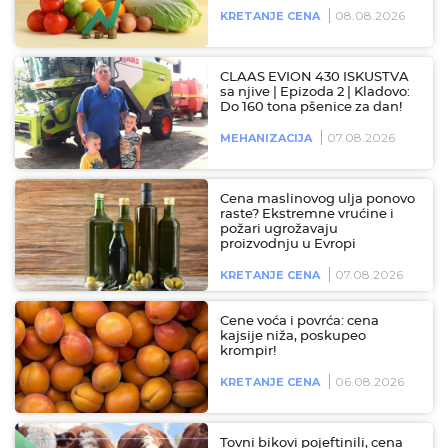
08.08.2026
KRETANJE CENA
CLAAS EVION 430 ISKUSTVA
sa njive | Epizoda 2 | Kladovo:
Do 160 tona pšenice za dan!
07.08.2026
MEHANIZACIJA
Cena maslinovog ulja ponovo
raste? Ekstremne vrućine i
požari ugrožavaju
proizvodnju u Evropi
07.08.2026
KRETANJE CENA
Cene voća i povrća: cena
kajsije niža, poskupeo
krompir!
06.08.2026
KRETANJE CENA
Tovni bikovi pojeftinili, cena