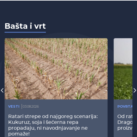
Bašta i vrt
VESTI
03.08.2026
POVRTAR
Ratari strepe od najgoreg scenarija:
Od rata
Kukuruz, soja i šećerna repa
Dragomi
propadaju, ni navodnjavanje ne
proizvo
pomaže!