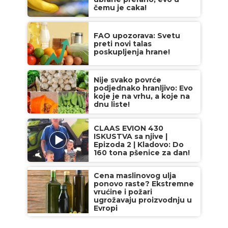
čemu je caka!
FAO upozorava: Svetu
preti novi talas
poskupljenja hrane!
Nije svako povrće
podjednako hranljivo: Evo
koje je na vrhu, a koje na
dnu liste!
CLAAS EVION 430
ISKUSTVA sa njive |
Epizoda 2 | Kladovo: Do
160 tona pšenice za dan!
Cena maslinovog ulja
ponovo raste? Ekstremne
vrućine i požari
ugrožavaju proizvodnju u
Evropi