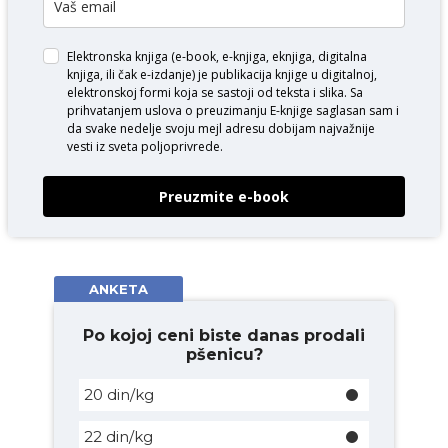
Elektronska knjiga (e-book, e-knjiga, eknjiga, digitalna
knjiga, ili čak e-izdanje) je publikacija knjige u digitalnoj,
elektronskoj formi koja se sastoji od teksta i slika. Sa
prihvatanjem uslova o
preuzimanju E-knjige
saglasan sam i
da svake nedelje svoju mejl adresu dobijam najvažnije
vesti iz sveta poljoprivrede.
Preuzmite e-book
ANKETA
Po kojoj ceni biste danas prodali
pšenicu?
20 din/kg
22 din/kg