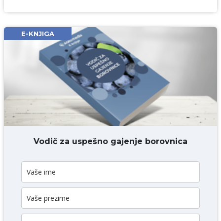
Ime i prezime* obavezno
Email* obavezno
E-KNJIGA
Komentar* obavezno
DODAJ KOMENTAR
Vodič za uspešno gajenje borovnica