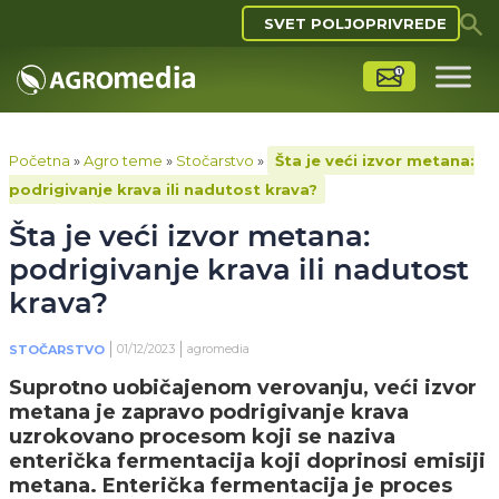
SVET POLJOPRIVREDE
Početna
»
Agro teme
»
Stočarstvo
»
Šta je veći izvor metana:
podrigivanje krava ili nadutost krava?
Šta je veći izvor metana:
podrigivanje krava ili nadutost
krava?
01/12/2023
agromedia
STOČARSTVO
Suprotno uobičajenom verovanju, veći izvor
metana je zapravo podrigivanje krava
uzrokovano procesom koji se naziva
enterička fermentacija koji doprinosi emisiji
metana. Enterička fermentacija je proces