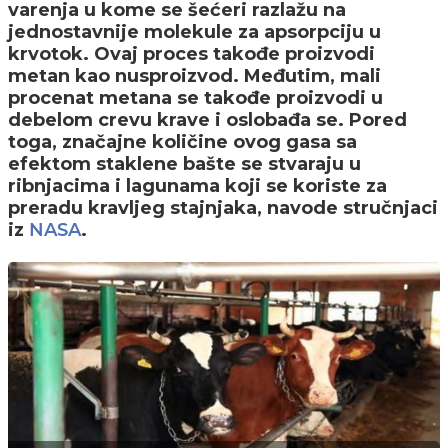
varenja u kome se šećeri razlažu na
jednostavnije molekule za apsorpciju u
krvotok. Ovaj proces takođe proizvodi
metan kao nusproizvod. Međutim, mali
procenat metana se takođe proizvodi u
debelom crevu krave i oslobađa se. Pored
toga, značajne količine ovog gasa sa
efektom staklene bašte se stvaraju u
ribnjacima i lagunama koji se koriste za
preradu kravljeg stajnjaka, navode stručnjaci
iz
.
NASA