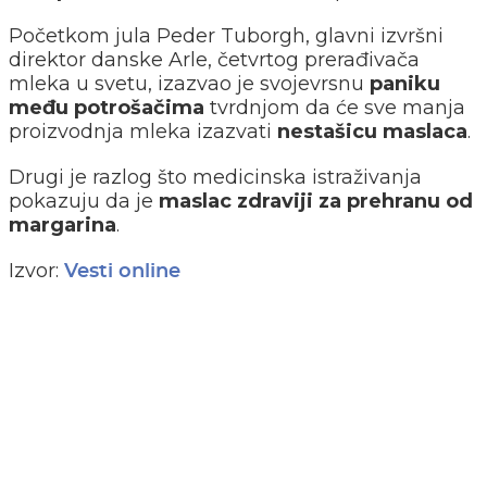
Početkom jula Peder Tuborgh, glavni izvršni
direktor danske Arle, četvrtog prerađivača
mleka u svetu, izazvao je svojevrsnu
paniku
među potrošačima
tvrdnjom da će sve manja
proizvodnja mleka izazvati
nestašicu maslaca
.
Drugi je razlog što medicinska istraživanja
pokazuju da je
maslac zdraviji za prehranu od
margarina
.
Izvor:
Vesti online