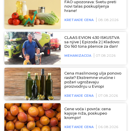
FAO upozorava: Svetu preti
novi talas poskupljenja
hrane!
08.08.2026
KRETANJE CENA
CLAAS EVION 430 ISKUSTVA
sa njive | Epizoda 2 | Kladovo:
Do 160 tona pšenice za dan!
07.08.2026
MEHANIZACIJA
Cena maslinovog ulja ponovo
raste? Ekstremne vrućine i
požari ugrožavaju
proizvodnju u Evropi
07.08.2026
KRETANJE CENA
Cene voća i povrća: cena
kajsije niža, poskupeo
krompir!
06.08.2026
KRETANJE CENA