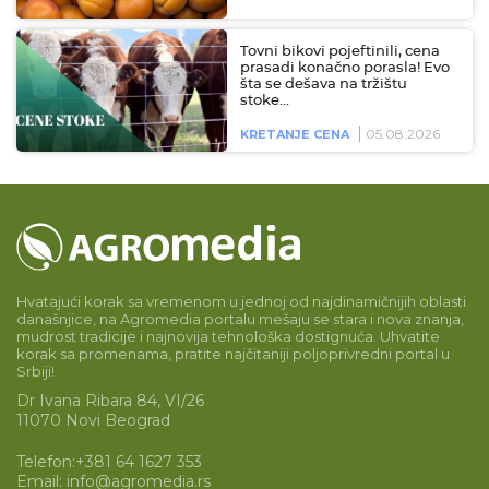
Tovni bikovi pojeftinili, cena
prasadi konačno porasla! Evo
šta se dešava na tržištu
stoke…
05.08.2026
KRETANJE CENA
Hvatajući korak sa vremenom u jednoj od najdinamičnijih oblasti
današnjice, na Agromedia portalu mešaju se stara i nova znanja,
mudrost tradicije i najnovija tehnološka dostignuća. Uhvatite
korak sa promenama, pratite najčitaniji poljoprivredni portal u
Srbiji!
Dr Ivana Ribara 84, VI/26
11070 Novi Beograd
Telefon:
+381 64 1627 353
Email:
info@agromedia.rs