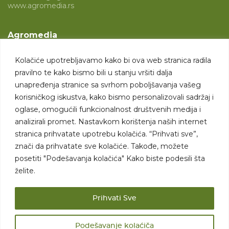
www.agromedia.rs
Agromedia
O nama
Kolačiće upotrebljavamo kako bi ova web stranica radila
Svet poljoprivrede
pravilno te kako bismo bili u stanju vršiti dalja
Marketing usluge
unapređenja stranice sa svrhom poboljšavanja vašeg
korisničkog iskustva, kako bismo personalizovali sadržaj i
Tražimo saradnike
oglase, omogućili funkcionalnost društvenih medija i
analizirali promet. Nastavkom korištenja naših internet
Kontakt
stranica prihvatate upotrebu kolačića. “Prihvati sve”,
znači da prihvatate sve kolačiće. Takođe, možete
Kontakt
posetiti "Podešavanja kolačića" Kako biste podesili šta
želite.
Prihvati Sve
Podešavanje kolaćiča
Sva prava zadržana. 2007 - 2026. © Agromedia d.o.o.