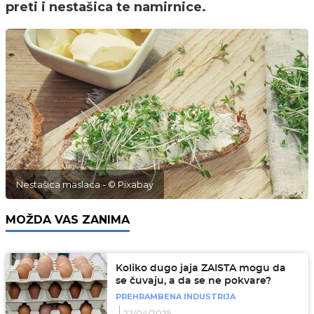
preti i nestašica te namirnice.
Nestašica maslaca - © Pixabay
MOŽDA VAS ZANIMA
Koliko dugo jaja ZAISTA mogu da
se čuvaju, a da se ne pokvare?
PREHRAMBENA INDUSTRIJA
22/04/2025