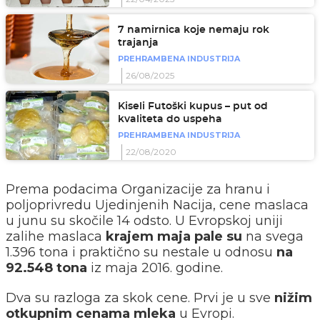
7 namirnica koje nemaju rok
trajanja
PREHRAMBENA INDUSTRIJA
26/08/2025
Kiseli Futoški kupus – put od
kvaliteta do uspeha
PREHRAMBENA INDUSTRIJA
22/08/2020
Prema podacima Organizacije za hranu i
poljoprivredu Ujedinjenih Nacija, cene maslaca
u junu su skočile 14 odsto. U Evropskoj uniji
zalihe maslaca
krajem maja pale su
na svega
1.396 tona i praktično su nestale u odnosu
na
92.548 tona
iz maja 2016. godine.
Dva su razloga za skok cene. Prvi je u sve
nižim
otkupnim cenama mleka
u Evropi.