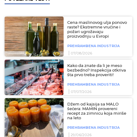
Cena maslinovog ulja ponovo
raste? Ekstremne vrućine i
požari ugrožavaju
proizvodnju u Evropi
PREHRAMBENA INDUSTRIJA
07/08/2026
Kako da znate da li je meso
bezbedno? Inspekcija otkriva
šta prvo treba proveriti!
PREHRAMBENA INDUSTRIJA
07/07/2026
Džem od kajsija sa MALO
šećera: MAMIN provereni
recept za zimnicu koja miriše
na leto
PREHRAMBENA INDUSTRIJA
29/06/2026