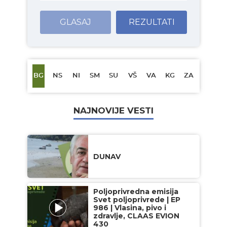
GLASAJ
REZULTATI
BG
NS
NI
SM
SU
VŠ
VA
KG
ZA
NAJNOVIJE VESTI
DUNAV
Poljoprivredna emisija
Svet poljoprivrede | EP
986 | Vlasina, pivo i
zdravlje, CLAAS EVION
430