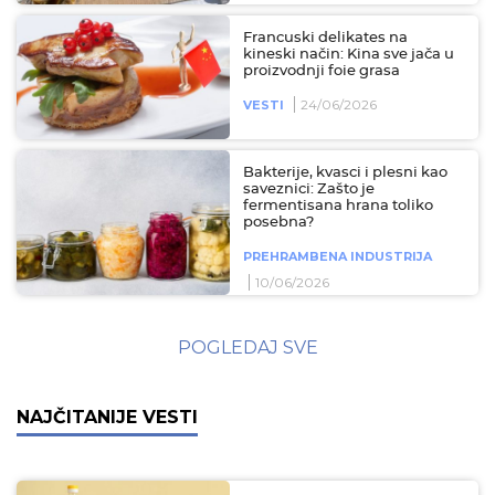
Francuski delikates na
kineski način: Kina sve jača u
proizvodnji foie grasa
24/06/2026
VESTI
Bakterije, kvasci i plesni kao
saveznici: Zašto je
fermentisana hrana toliko
posebna?
PREHRAMBENA INDUSTRIJA
10/06/2026
POGLEDAJ SVE
NAJČITANIJE VESTI