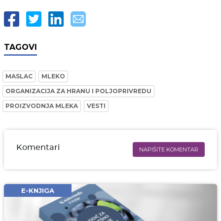
TAGOVI
MASLAC
MLEKO
ORGANIZACIJA ZA HRANU I POLJOPRIVREDU
PROIZVODNJA MLEKA
VESTI
Komentari
NAPIŠITE KOMENTAR
Ime i prezime* obavezno
Email* obavezno
E-KNJIGA
Komentar* obavezno