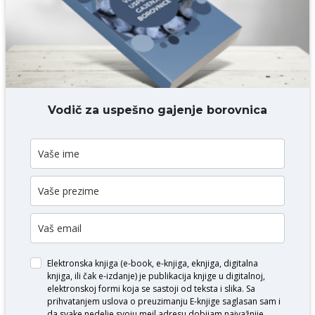
DODAJ KOMENTAR
Vodič za uspešno gajenje borovnica
Elektronska knjiga (e-book, e-knjiga, eknjiga, digitalna
knjiga, ili čak e-izdanje) je publikacija knjige u digitalnoj,
elektronskoj formi koja se sastoji od teksta i slika. Sa
prihvatanjem uslova o
preuzimanju E-knjige
saglasan sam i
da svake nedelje svoju mejl adresu dobijam najvažnije