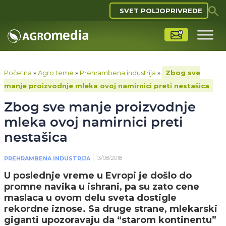
SVET POLJOPRIVREDE
Početna
»
Agro teme
»
Prehrambena industrija
»
Zbog sve
manje proizvodnje mleka ovoj namirnici preti nestašica
Zbog sve manje proizvodnje
mleka ovoj namirnici preti
nestašica
13/08/2018
PREHRAMBENA INDUSTRIJA
U poslednje vreme u Evropi je došlo do
promne navika u ishrani, pa su zato cene
maslaca u ovom delu sveta dostigle
rekordne iznose. Sa druge strane, mlekarski
giganti upozoravaju da “starom kontinentu”