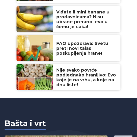
Viđate li mini banane u
prodavnicama? Nisu
ubrane prerano, evo u
čemu je caka!
FAO upozorava: Svetu
preti novi talas
poskupljenja hrane!
Nije svako povrće
podjednako hranljivo: Evo
koje je na vrhu, a koje na
dnu liste!
Bašta i vrt