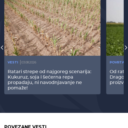
VESTI
03.08.2026
POVRTAR
Ratari strepe od najgoreg scenarija:
Od rata
Kukuruz, soja i šećerna repa
Dragomi
propadaju, ni navodnjavanje ne
proizvo
pomaže!
POVEZANE VESTI