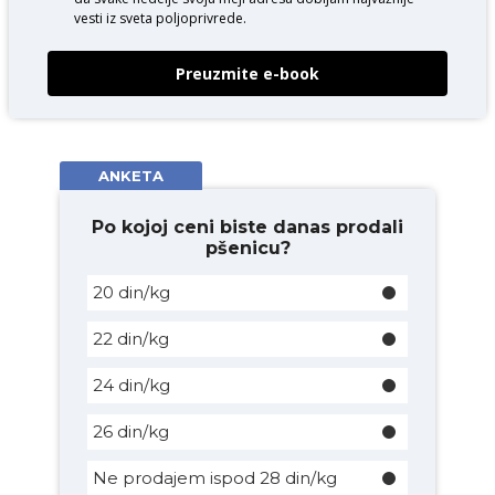
vesti iz sveta poljoprivrede.
Preuzmite e-book
ANKETA
Po kojoj ceni biste danas prodali
pšenicu?
20 din/kg
22 din/kg
24 din/kg
26 din/kg
Ne prodajem ispod 28 din/kg