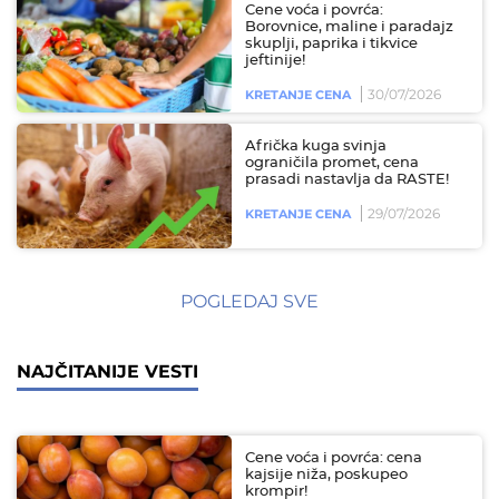
Cene voća i povrća:
Borovnice, maline i paradajz
skuplji, paprika i tikvice
jeftinije!
30/07/2026
KRETANJE CENA
Afrička kuga svinja
ograničila promet, cena
prasadi nastavlja da RASTE!
29/07/2026
KRETANJE CENA
POGLEDAJ SVE
NAJČITANIJE VESTI
Cene voća i povrća: cena
kajsije niža, poskupeo
krompir!