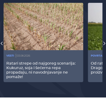
VESTI
03.08.2026
POVRTARS
Ratari strepe od najgoreg scenarija:
Od rata
Kukuruz, soja i šećerna repa
Dragomi
propadaju, ni navodnjavanje ne
proizvo
pomaže!