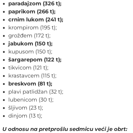
paradajzom (326 t);
paprikom (266 t);
crnim lukom (241 t);
krompirom (195 t);
grožđem (172 t);
jabukom (150 t);
kupusom (150 t);
šargarepom (122 t);
tikvicom (121 t);
krastavcem (115 t);
breskvom (81 t);
plavi patlidžan (32 t);
lubenicom (30 t);
šljivom (23 t);
dinjom (13 t);
U odnosu na pretprošlu sedmicu veći je obrt: