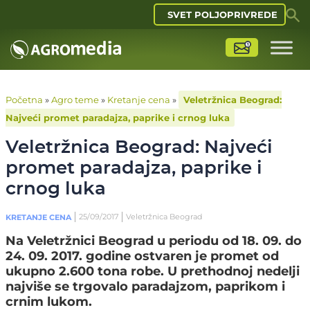
SVET POLJOPRIVREDE
Početna
»
Agro teme
»
Kretanje cena
»
Veletržnica Beograd:
Najveći promet paradajza, paprike i crnog luka
Veletržnica Beograd: Najveći
promet paradajza, paprike i
crnog luka
25/09/2017
Veletržnica Beograd
KRETANJE CENA
Na Veletržnici Beograd u periodu od 18. 09. do
24. 09. 2017. godine ostvaren je promet od
ukupno 2.600 tona robe. U prethodnoj nedelji
najviše se trgovalo paradajzom, paprikom i
crnim lukom.