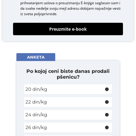
prihvatanjem uslova o
preuzimanju E-knjige
saglasan sam i
da svake nedelje svoju mejl adresu dobijam najvažnije vesti
iz sveta poljoprivrede.
Preuzmite e-book
ANKETA
Po kojoj ceni biste danas prodali
pšenicu?
20 din/kg
22 din/kg
24 din/kg
26 din/kg