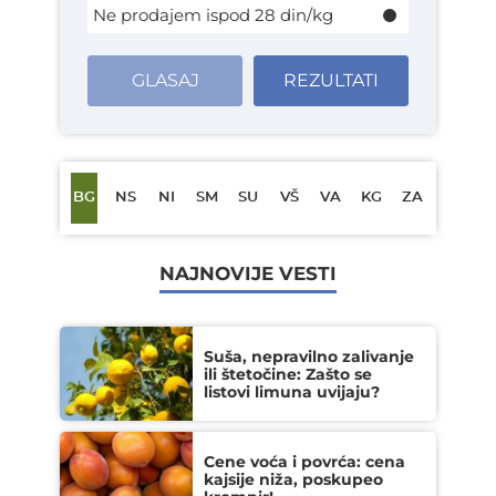
Ne prodajem ispod 28 din/kg
GLASAJ
REZULTATI
BG
NS
NI
SM
SU
VŠ
VA
KG
ZA
NAJNOVIJE VESTI
Suša, nepravilno zalivanje
ili štetočine: Zašto se
listovi limuna uvijaju?
Cene voća i povrća: cena
kajsije niža, poskupeo