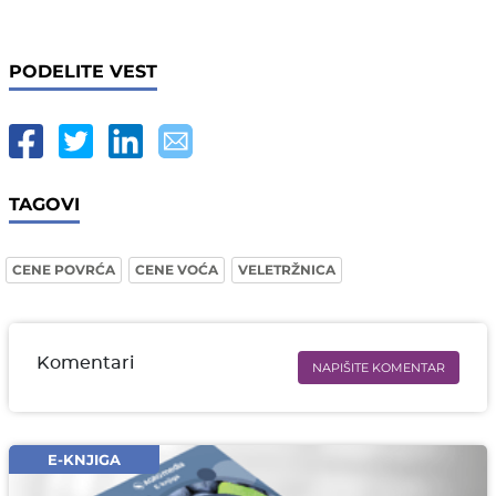
PODELITE VEST
TAGOVI
CENE POVRĆA
CENE VOĆA
VELETRŽNICA
Komentari
NAPIŠITE KOMENTAR
Ime i prezime* obavezno
Email* obavezno
E-KNJIGA