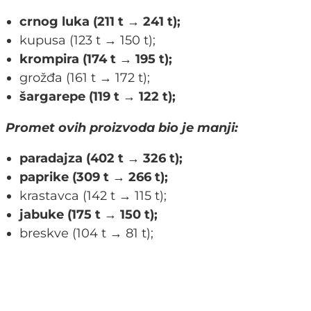
crnog luka (211 t → 241 t);
kupusa (123 t → 150 t);
krompira (174 t → 195 t);
grožđa (161 t → 172 t);
šargarepe (119 t → 122 t);
Promet ovih proizvoda bio je manji:
paradajza (402 t → 326 t);
paprike (309 t → 266 t);
krastavca (142 t → 115 t);
jabuke (175 t → 150 t);
breskve (104 t → 81 t);