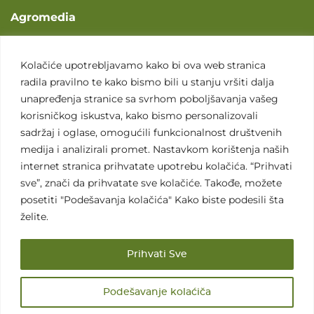
Agromedia
O nama
Svet poljoprivrede
Kolačiće upotrebljavamo kako bi ova web stranica
radila pravilno te kako bismo bili u stanju vršiti dalja
Marketing usluge
unapređenja stranice sa svrhom poboljšavanja vašeg
Tražimo saradnike
korisničkog iskustva, kako bismo personalizovali
sadržaj i oglase, omogućili funkcionalnost društvenih
Kontakt
medija i analizirali promet. Nastavkom korištenja naših
internet stranica prihvatate upotrebu kolačića. “Prihvati
Kontakt
sve”, znači da prihvatate sve kolačiće. Takođe, možete
posetiti "Podešavanja kolačića" Kako biste podesili šta
želite.
Prihvati Sve
Sva prava zadržana. 2007 - 2026. © Agromedia d.o.o.
Podešavanje kolaćiča
Uslovi korišćenja
Politika privatnosti
Uslovi korišćenja i kupovine