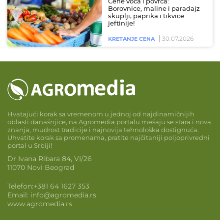
Cene voća i povrća:
Borovnice, maline i paradajz
skuplji, paprika i tikvice
jeftinije!
30.07.2026
KRETANJE CENA
Hvatajući korak sa vremenom u jednoj od najdinamičnijih
oblasti današnjice, na Agromedia portalu mešaju se stara i nova
znanja, mudrost tradicije i najnovija tehnološka dostignuća.
Uhvatite korak sa promenama, pratite najčitaniji poljoprivredni
portal u Srbiji!
Dr Ivana Ribara 84, VI/26
11070 Novi Beograd
Telefon:
+381 64 1627 353
Email:
info@agromedia.rs
www.agromedia.rs