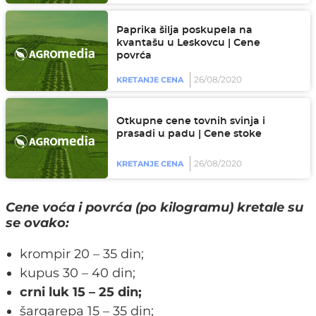
Paprika šilja poskupela na
kvantašu u Leskovcu | Cene
povrća
26/08/2020
KRETANJE CENA
Otkupne cene tovnih svinja i
prasadi u padu | Cene stoke
26/08/2020
KRETANJE CENA
Cene voća i povrća (po kilogramu) kretale su
se ovako:
krompir 20 – 35 din;
kupus 30 – 40 din;
crni luk 15 – 25 din;
šargarepa 15 – 35 din;