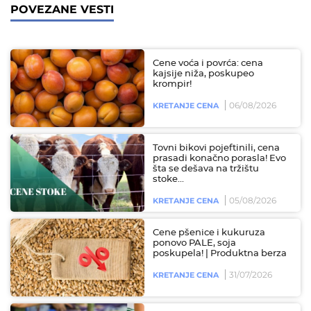
POVEZANE VESTI
Cene voća i povrća: cena
kajsije niža, poskupeo
krompir!
06/08/2026
KRETANJE CENA
Tovni bikovi pojeftinili, cena
prasadi konačno porasla! Evo
šta se dešava na tržištu
stoke...
05/08/2026
KRETANJE CENA
Cene pšenice i kukuruza
ponovo PALE, soja
poskupela! | Produktna berza
31/07/2026
KRETANJE CENA