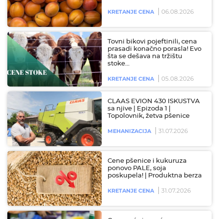
06.08.2026
KRETANJE CENA
Tovni bikovi pojeftinili, cena
prasadi konačno porasla! Evo
šta se dešava na tržištu
stoke…
05.08.2026
KRETANJE CENA
CLAAS EVION 430 ISKUSTVA
sa njive | Epizoda 1 |
Topolovnik, žetva pšenice
31.07.2026
MEHANIZACIJA
Cene pšenice i kukuruza
ponovo PALE, soja
poskupela! | Produktna berza
31.07.2026
KRETANJE CENA