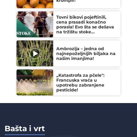
krompir!
Tovni bikovi pojeftinili,
cena prasadi konačno
porasla! Evo šta se dešava
na tržištu stoke...
Ambrozija – jedna od
najnepoželjnijih biljaka na
našim imanjima!
„Katastrofa za pčele":
Francuska vraća u
upotrebu zabranjene
pesticide!
Bašta i vrt