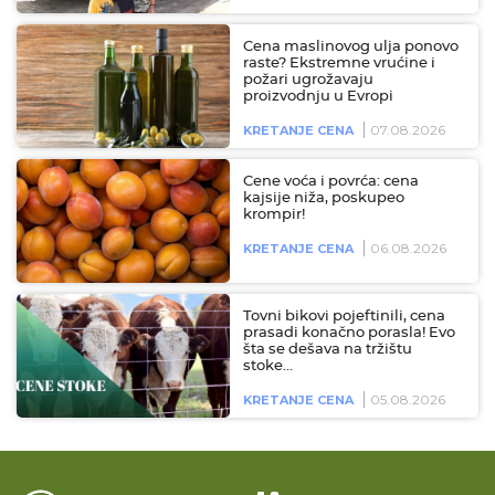
Cena maslinovog ulja ponovo
raste? Ekstremne vrućine i
požari ugrožavaju
proizvodnju u Evropi
07.08.2026
KRETANJE CENA
Cene voća i povrća: cena
kajsije niža, poskupeo
krompir!
06.08.2026
KRETANJE CENA
Tovni bikovi pojeftinili, cena
prasadi konačno porasla! Evo
šta se dešava na tržištu
stoke…
05.08.2026
KRETANJE CENA