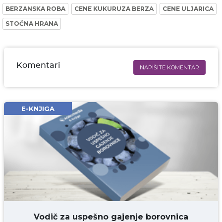
BERZANSKA ROBA
CENE KUKURUZA BERZA
CENE ULJARICA
STOČNA HRANA
Komentari
NAPIŠITE KOMENTAR
Ime i prezime* obavezno
Email* obavezno
E-KNJIGA
Komentar* obavezno
DODAJ KOMENTAR
Vodič za uspešno gajenje borovnica