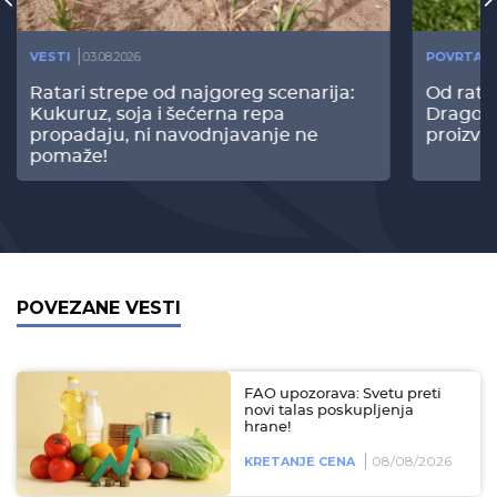
VESTI
03.08.2026
POVRTAR
Ratari strepe od najgoreg scenarija:
Od rata
Kukuruz, soja i šećerna repa
Dragomi
propadaju, ni navodnjavanje ne
proizvo
pomaže!
POVEZANE VESTI
FAO upozorava: Svetu preti
novi talas poskupljenja
hrane!
08/08/2026
KRETANJE CENA