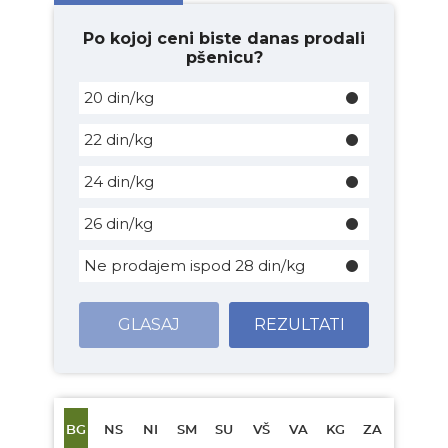
Po kojoj ceni biste danas prodali
pšenicu?
20 din/kg
22 din/kg
24 din/kg
26 din/kg
Ne prodajem ispod 28 din/kg
GLASAJ
REZULTATI
BG
NS
NI
SM
SU
VŠ
VA
KG
ZA