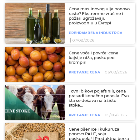
Cena maslinovog ulja ponovo
raste? Ekstremne vrućine i
požari ugrožavaju
proizvodnju u Evropi
PREHRAMBENA INDUSTRIJA
07/08/2026
Cene voća i povrća: cena
kajsije niža, poskupeo
krompir!
06/08/2026
KRETANJE CENA
Tovni bikovi pojeftinili, cena
prasadi konačno porasla! Evo
šta se dešava na tržištu
stoke...
05/08/2026
KRETANJE CENA
Cene pšenice i kukuruza
ponovo PALE, soja
poskupela! | Produktna berza