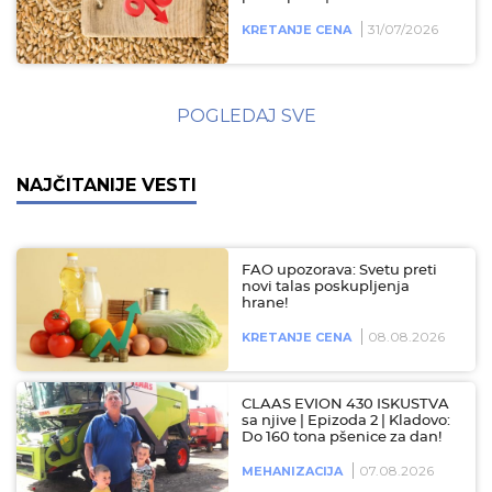
31/07/2026
KRETANJE CENA
POGLEDAJ SVE
NAJČITANIJE VESTI
FAO upozorava: Svetu preti
novi talas poskupljenja
hrane!
08.08.2026
KRETANJE CENA
CLAAS EVION 430 ISKUSTVA
sa njive | Epizoda 2 | Kladovo:
Do 160 tona pšenice za dan!
07.08.2026
MEHANIZACIJA