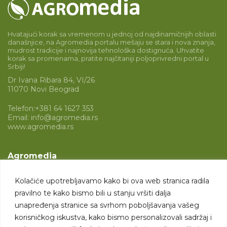
Hvatajući korak sa vremenom u jednoj od najdinamičnijih oblasti
današnjice, na Agromedia portalu mešaju se stara i nova znanja,
mudrost tradicije i najnovija tehnološka dostignuća. Uhvatite
korak sa promenama, pratite najčitaniji poljoprivredni portal u
Srbiji!
Dr Ivana Ribara 84, VI/26
11070 Novi Beograd
Telefon:
+381 64 1627 353
Email:
info@agromedia.rs
www.agromedia.rs
Agromedia
O nama
Kolačiće upotrebljavamo kako bi ova web stranica radila
Svet poljoprivrede
pravilno te kako bismo bili u stanju vršiti dalja
Marketing usluge
unapređenja stranice sa svrhom poboljšavanja vašeg
korisničkog iskustva, kako bismo personalizovali sadržaj i
Tražimo saradnike