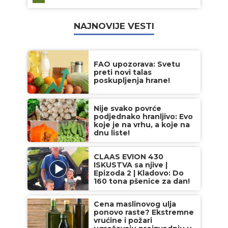
NAJNOVIJE VESTI
FAO upozorava: Svetu
preti novi talas
poskupljenja hrane!
Nije svako povrće
podjednako hranljivo: Evo
koje je na vrhu, a koje na
dnu liste!
CLAAS EVION 430
ISKUSTVA sa njive |
Epizoda 2 | Kladovo: Do
160 tona pšenice za dan!
Cena maslinovog ulja
ponovo raste? Ekstremne
vrućine i požari