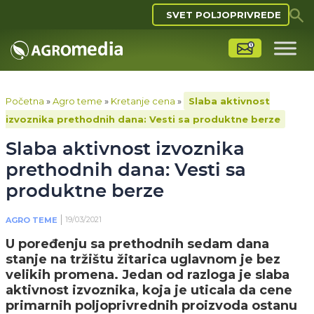
SVET POLJOPRIVREDE
Početna
»
Agro teme
»
Kretanje cena
»
Slaba aktivnost
izvoznika prethodnih dana: Vesti sa produktne berze
Slaba aktivnost izvoznika
prethodnih dana: Vesti sa
produktne berze
19/03/2021
AGRO TEME
U poređenju sa prethodnih sedam dana
stanje na tržištu žitarica uglavnom je bez
velikih promena. Jedan od razloga je slaba
aktivnost izvoznika, koja je uticala da cene
primarnih poljoprivrednih proizvoda ostanu