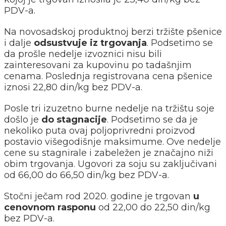
PDV-a.
Na novosadskoj produktnoj berzi tržište pšenice
i dalje
odsustvuje iz trgovanja
. Podsetimo se
da prošle nedelje izvoznici nisu bili
zainteresovani za kupovinu po tadašnjim
cenama. Poslednja registrovana cena pšenice
iznosi 22,80 din/kg bez PDV-a.
Posle tri izuzetno burne nedelje na tržištu soje
došlo je
do stagnacije
. Podsetimo se da je
nekoliko puta ovaj poljoprivredni proizvod
postavio višegodišnje maksimume. Ove nedelje
cene su stagnirale i zabeležen je značajno niži
obim trgovanja. Ugovori za soju su zaključivani
od 66,00 do 66,50 din/kg bez PDV-a.
Stočni ječam rod 2020. godine je trgovan
u
cenovnom rasponu
od 22,00 do 22,50 din/kg
bez PDV-a.