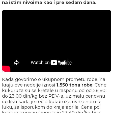
na istim nivoima kao i pre sedam dana.
Kada govorimo o ukupnom prometu robe, na
kraju ove nedelje iznosi
1.550 tona robe
. Cene
kukuruza su se kretale u rasponu od od 28,80
do 23,00 din/kg bez PDV-a, uz malu cenovnu
razliku kada je reč o kukuruzu uvezenom u
luku, sa isporukom do kraja aprila. Cena po
kojoj je trgovan iznosila je 23,40 din/kg bez