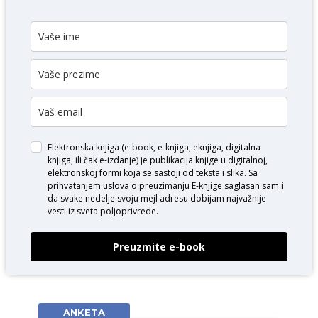
Elektronska knjiga (e-book, e-knjiga, eknjiga, digitalna
knjiga, ili čak e-izdanje) je publikacija knjige u digitalnoj,
elektronskoj formi koja se sastoji od teksta i slika. Sa
prihvatanjem uslova o
preuzimanju E-knjige
saglasan sam i
da svake nedelje svoju mejl adresu dobijam najvažnije
vesti iz sveta poljoprivrede.
Preuzmite e-book
ANKETA