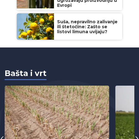
ugrožavaju proizvodnju u
Evropi
Suša, nepravilno zalivanje
ili štetočine: Zašto se
listovi limuna uvijaju?
Bašta i vrt